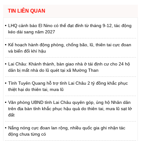
TIN LIÊN QUAN
LHQ cảnh báo El Nino có thể đạt đỉnh từ tháng 9-12, tác động
kéo dài sang năm 2027
Kế hoạch hành động phòng, chống bão, lũ, thiên tai cực đoan
và biến đổi khí hậu
Lai Châu: Khánh thành, bàn giao nhà ở tái định cư cho 24 hộ
dân bị mất nhà do lũ quét tại xã Mường Than
Tỉnh Tuyên Quang hỗ trợ tỉnh Lai Châu 2 tỷ đồng khắc phục
thiệt hại do thiên tai, mưa lũ
Văn phòng UBND tỉnh Lai Châu quyên góp, ủng hộ Nhân dân
trên địa bàn tỉnh khắc phục hậu quả do thiên tai, mưa lũ sạt lở
đất
Nắng nóng cực đoan lan rộng, nhiều quốc gia ghi nhận tác
động chưa từng có