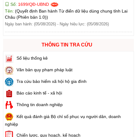
Tên:
(Quyết định Ban hành Từ điển dữ liệu dùng chung tỉnh Lai
Châu (Phiên bản 1.0))
Ngày ban hành: (05/08/2026)
-
Ngày hiệu lực: (05/08/2026)
Số:
1702/QĐ-UBND
Tên:
(Quyết định Về việc công bố thủ tục hành chính được sửa
đổi, bổ sung và phê duyệt Quy trình nội bộ giải quyết thủ tục
THÔNG TIN TRA CỨU
hành chính lĩnh vực thành lập và hoạt động của tổ hợp tác không
đăng ký thuộc phạm vi chức năng quản lý của Sở Tài chính)
Số liệu thống kê
Ngày ban hành: (05/08/2026)
-
Ngày hiệu lực: (05/08/2026)
Văn bản quy phạm pháp luật
Số:
6731/UBND-KTN
Tra cứu bảo hiểm xã hội hộ gia đình
Tên:
(Công văn V/v triển khai thực hiện Nghị định số
303/2026/NĐ-CP ngày 01/8/2026 của Chính phủ sửa đổi, bổ
Báo cáo kinh tế - xã hội
sung một số điều của Nghị định số 32/2024/NĐ-CP ngày
15/3/2024 của Chính phủ về quản lý, phát triển cụm công nghiệp)
Thông tin doanh nghiệp
Ngày ban hành: (06/08/2026)
Kết quả đánh giá Bộ chỉ số phục vụ người dân, doanh
nghiệp
Số:
1701/QĐ-UBND
Tên:
(Quyết định Về việc công bố thủ tục hành chính được sửa
Chiến lược, quy hoạch, kế hoạch