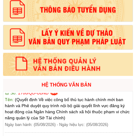
đổi, bổ sung và phê duyệt Quy trình nội bộ giải quyết trong lĩnh
vực thành lập và hoạt động của hộ kinh doanh thuộc phạm vi
chức năng quản lý của Sở Tài chính)
Ngày ban hành: (05/08/2026)
-
Ngày hiệu lực: (05/08/2026)
Số:
1705/QĐ-UBND
Tên:
(Quyết định Về việc công bố thủ tục hành chính sửa đổi, bổ
sung và phê duyệt Quy trình nội bộ giải quyết thủ tục hành chính
trong lĩnh vực đấu thầu lựa chọn nhà đầu tư thuộc phạm vi chức
năng quản lý của Sở Tài chính)
Ngày ban hành: (05/08/2026)
-
Ngày hiệu lực: (05/08/2026)
Số:
1700/QĐ-UBND
HỆ THỐNG VĂN BẢN
Tên:
(Quyết định Về việc công bố thủ tục hành chính mới ban
hành và Phê duyệt quy trình nội bộ giải quyết lĩnh vực đăng ký
hoạt động của Ngân hàng Chính sách xã hội thuộc phạm vi chức
năng quản lý của Sở Tài chính)
Ngày ban hành: (05/08/2026)
-
Ngày hiệu lực: (05/08/2026)
Số:
1699/QĐ-UBND