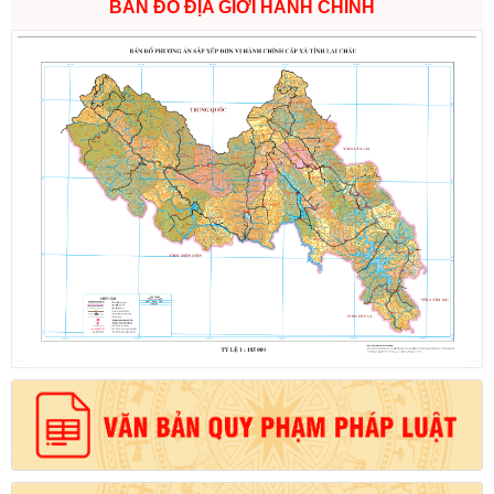
BẢN ĐỒ ĐỊA GIỚI HÀNH CHÍNH
Số:
6731/UBND-KTN
Tên:
(Công văn V/v triển khai thực hiện Nghị định số
303/2026/NĐ-CP ngày 01/8/2026 của Chính phủ sửa đổi, bổ
sung một số điều của Nghị định số 32/2024/NĐ-CP ngày
15/3/2024 của Chính phủ về quản lý, phát triển cụm công nghiệp)
Ngày ban hành: (06/08/2026)
Số:
1701/QĐ-UBND
Tên:
(Quyết định Về việc công bố thủ tục hành chính được sửa