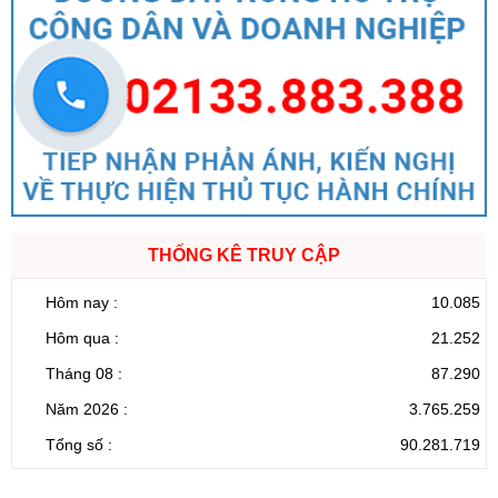
Tên:
(Quyết định Ban hành Từ điển dữ liệu dùng chung tỉnh Lai
Châu (Phiên bản 1.0))
Ngày ban hành: (05/08/2026)
-
Ngày hiệu lực: (05/08/2026)
Số:
1702/QĐ-UBND
Tên:
(Quyết định Về việc công bố thủ tục hành chính được sửa
đổi, bổ sung và phê duyệt Quy trình nội bộ giải quyết thủ tục
hành chính lĩnh vực thành lập và hoạt động của tổ hợp tác không
đăng ký thuộc phạm vi chức năng quản lý của Sở Tài chính)
Ngày ban hành: (05/08/2026)
-
Ngày hiệu lực: (05/08/2026)
THỐNG KÊ TRUY CẬP
Hôm nay :
10.085
Hôm qua :
21.252
Tháng 08 :
87.290
Năm 2026 :
3.765.259
Tổng số :
90.281.719