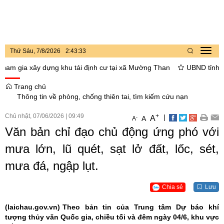
Thứ Sáu, 7/8/2026
2
:
43
:
34
Toggl
navig
gia xây dựng khu tái định cư tại xã Mường Than
UBND tỉnh Lai Ch
Trang chủ
Thông tin về phòng, chống thiên tai, tìm kiếm cứu nạn
Chủ nhật, 07/06/2026
|
09:49
+
|
A
-
A
A
Văn bản chỉ đạo chủ động ứng phó với
mưa lớn, lũ quét, sạt lở đất, lốc, sét,
mưa đá, ngập lụt.
Chia sẻ
Lưu
(laichau.gov.vn)
Theo bản tin của Trung tâm Dự báo khí
tượng thủy văn Quốc gia, chiều tối và đêm ngày 04/6, khu vực