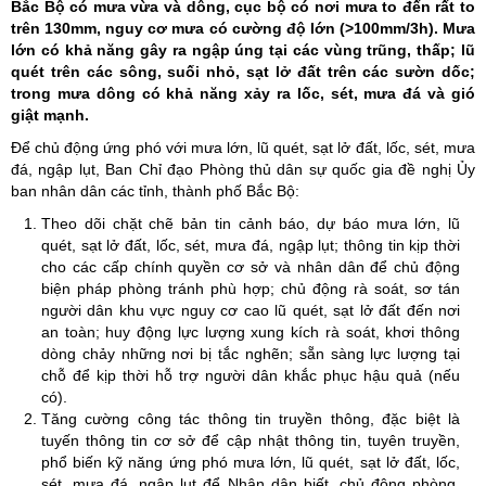
Bắc Bộ có mưa vừa và dông, cục bộ có nơi mưa to đến rất to
trên 130mm, nguy cơ mưa có cường độ lớn (>100mm/3h). Mưa
lớn có khả năng gây ra ngập úng tại các vùng trũng, thấp; lũ
quét trên các sông, suối nhỏ, sạt lở đất trên các sườn dốc;
trong mưa dông có khả năng xảy ra lốc, sét, mưa đá và gió
giật mạnh.
Để chủ động ứng phó với mưa lớn, lũ quét, sạt lở đất, lốc, sét, mưa
đá, ngập lụt, Ban Chỉ đạo Phòng thủ dân sự quốc gia đề nghị Ủy
ban nhân dân các tỉnh, thành phố Bắc Bộ:
Theo dõi chặt chẽ bản tin cảnh báo, dự báo mưa lớn, lũ
quét, sạt lở đất, lốc, sét, mưa đá, ngập lụt; thông tin kịp thời
cho các cấp chính quyền cơ sở và nhân dân để chủ động
biện pháp phòng tránh phù hợp; chủ động rà soát, sơ tán
người dân khu vực nguy cơ cao lũ quét, sạt lở đất đến nơi
an toàn; huy động lực lượng xung kích rà soát, khơi thông
dòng chảy những nơi bị tắc nghẽn; sẵn sàng lực lượng tại
chỗ để kịp thời hỗ trợ người dân khắc phục hậu quả (nếu
có).
Tăng cường công tác thông tin truyền thông, đặc biệt là
tuyến thông tin cơ sở để cập nhật thông tin, tuyên truyền,
phổ biến kỹ năng ứng phó mưa lớn, lũ quét, sạt lở đất, lốc,
sét, mưa đá, ngập lụt để Nhân dân biết, chủ động phòng,