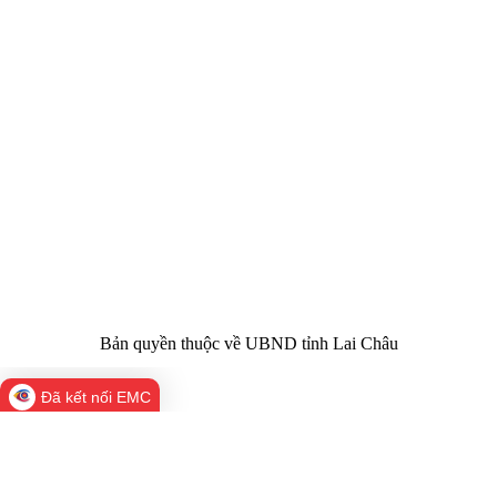
CỔNG THÔNG TIN ĐIỆN TỬ TỈNH LAI CHÂU
Cơ quan chủ
Ủy ban nhân dân tỉnh Lai Châu
quản:
31/GP-TTĐT do Sở Văn hóa, Thể thao và
Giấy phép số:
Du lịch cấp 17/4/2026
Chịu trách
Hoàng Minh Hải - Chánh Văn phòng UBND
nhiệm chính:
tỉnh Lai Châu
Trụ sở:
Tầng 1,2,3 nhà B - Trung tâm Hành chính -
Điện thoại | Fax:
Chính trị tỉnh Lai Châu
Email:
02133.876.337; 02133.876.359 |
02133.876.356
laichau@chinhphu.vn
Bản quyền thuộc về UBND tỉnh Lai Châu
Đã kết nối EMC