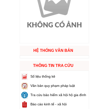
ào cuộc sống
hóa XVI và đại biểu Hội đồng nhân dân các cấp nhiệm kỳ 2026 - 2031
ng
HỆ THỐNG VĂN BẢN
g hàng Việt Nam
THÔNG TIN TRA CỨU
Số liệu thống kê
Văn bản quy phạm pháp luật
Tra cứu bảo hiểm xã hội hộ gia đình
Báo cáo kinh tế - xã hội