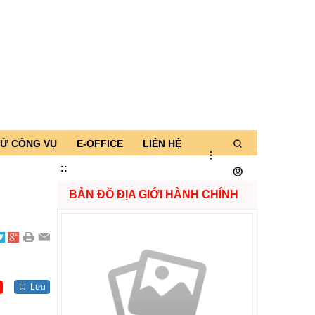
TỬ CÔNG VỤ
E-OFFICE
LIÊN HỆ
:
:
BẢN ĐỒ ĐỊA GIỚI HÀNH CHÍNH
Lưu