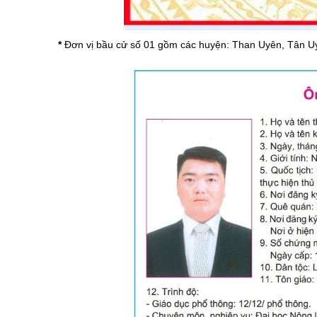
Chuyên đề tổ
*
Đơn vị bầu cử số 01 gồm các huyện: Than Uyên, Tân Uy