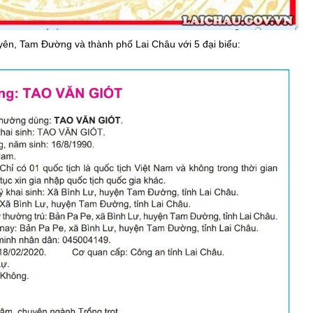
ng hợp
Giảm nghèo bền vững
Đưa nghị quyết của Đảng v
ên, Tam Đường và thành phố Lai Châu với 5 đại biểu:
Bầu cử đại biểu Quốc hội k
Đại hội Đảng các cấp
Gia đình hạnh phúc bền vữ
An toàn thông tin
Thông tin biên giới
Người Việt Nam ưu tiên dùn
Điểm báo
Phóng sự ảnh
Chuyên mục khác