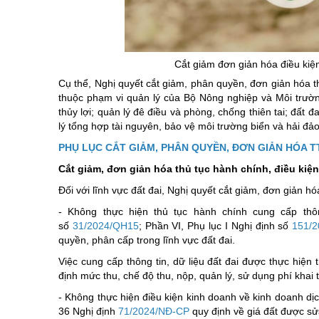
Chuyên đề tổ
Cắt giảm đơn giản hóa điều kiệ
Cụ thể, Nghị quyết cắt giảm, phân quyền, đơn giản hóa t
thuộc phạm vi quản lý của Bộ Nông nghiệp và Môi trường
thủy lợi; quản lý đê điều và phòng, chống thiên tai; đất 
lý tổng hợp tài nguyên, bảo vệ môi trường biển và hải đảo
PHỤ LỤC CẮT GIẢM, PHÂN QUYỀN, ĐƠN GIẢN HÓA T
Cắt giảm, đơn giản hóa thủ tục hành chính, điều kiện
Đối với lĩnh vực đất đai, Nghị quyết cắt giảm, đơn giản h
- Không thực hiện thủ tục hành chính cung cấp thôn
số
31/2024/QH15
; Phần VI, Phụ lục I Nghị định số
151/
quyền, phân cấp trong lĩnh vực đất đai.
Việc cung cấp thông tin, dữ liệu đất đai được thực hiện
định mức thu, chế độ thu, nộp, quản lý, sử dụng phí khai t
- Không thực hiện điều kiện kinh doanh về kinh doanh dị
36 Nghị định
71/2024/NĐ-CP
quy định về giá đất được sử