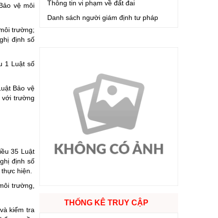
Thông tin vi phạm về đất đai
 Bảo vệ môi
Danh sách người giám định tư pháp
môi trường;
ghị định số
u 1 Luật số
Luật Bảo vệ
 với trường
iều 35 Luật
ghị định số
thực hiện.
môi trường,
THỐNG KÊ TRUY CẬP
và kiểm tra