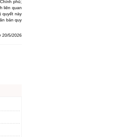
 Chính phủ;
h liên quan
ị quyết này
văn bản quy
y 20/5/2026