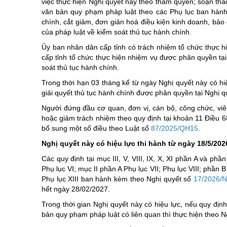
việc thực hiện Nghị quyết này theo thẩm quyền; soạn th
văn bản quy phạm pháp luật theo các Phụ lục ban hành
chính, cắt giảm, đơn giản hoá điều kiện kinh doanh, bảo
của pháp luật về kiểm soát thủ tục hành chính.
Ủy ban nhân dân cấp tỉnh có trách nhiệm tổ chức thực h
cấp tỉnh tổ chức thực hiện nhiệm vụ được phân quyền tại
soát thủ tục hành chính.
Trong thời hạn 03 tháng kể từ ngày Nghị quyết này có hi
giải quyết thủ tục hành chính được phân quyền tại Nghị
Người đứng đầu cơ quan, đơn vị, cán bộ, công chức, viê
hoặc giảm trách nhiệm theo quy định tại khoản 11 Điều
bổ sung một số điều theo Luật số
87/2025/QH15
.
Nghị quyết này có hiệu lực thi hành từ ngày 18
/
5
/
202
Các quy định tại mục III, V, VIII, IX, X, XI phần A và phầ
Phụ lục VI; mục II phần A Phụ lục VII; Phụ lục VIII; phần 
Phụ lục XIII ban hành kèm theo Nghị quyết số
17/2026/
hết ngày 28/02/2027.
Trong thời gian Nghị quyết này có hiệu lực, nếu quy địn
bản quy phạm pháp luật có liên quan thì thực hiện theo N