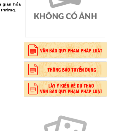
n giản hóa
 trường.
, phong cách Hồ Chí Minh”