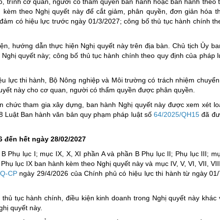
ảo, trình cơ quan, người có thẩm quyền ban hành hoặc ban hành theo
 kèm theo Nghị quyết này để cắt giảm, phân quyền, đơn giản hóa t
 đảm có hiệu lực trước ngày 01/3/2027; công bố thủ tục hành chính th
iện, hướng dẫn thực hiện Nghị quyết này trên địa bàn. Chủ tịch Ủy b
 Nghị quyết này; công bố thủ tục hành chính theo quy định của pháp l
ệu lực thi hành, Bộ Nông nghiệp và Môi trường có trách nhiệm chuyển
 quyết này cho cơ quan, người có thẩm quyền được phân quyền.
n chức tham gia xây dựng, ban hành Nghị quyết này được xem xét loạ
 68 Luật Ban hành văn bản quy phạm pháp luật số
64/2025/QH15
đã đư
6 đến hết ngày 28
/
02
/
2027
n B Phụ lục I; mục IX, X, XI phần A và phần B Phụ lục II; Phụ lục III; m
B Phụ lục IX ban hành kèm theo Nghị quyết này và mục IV, V, VI, VII, VII
NQ-CP
ngày 29/4/2026 của Chính phủ có hiệu lực thi hành từ ngày 01
h thủ tục hành chính, điều kiện kinh doanh trong Nghị quyết này khác 
ghị quyết này.