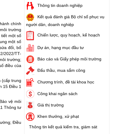
Thông tin doanh nghiệp
Kết quả đánh giá Bộ chỉ số phục vụ
 hành chính
người dân, doanh nghiệp
 môi trường
Chiến lược, quy hoạch, kế hoạch
tiết một số
sung một số
ửa đổi, bổ
Dự án, hạng mục đầu tư
2/2022/TT-
Báo cáo và Giấy phép môi trường
môi trường;
số điều của
Đấu thầu, mua sắm công
 (cấp trung
Chương trình, đề tài khoa học
n 15 Điều 1
Công khai ngân sách
 Bảo vệ môi
Giá thị trường
11 Thông tư
Khen thưởng, xử phạt
rường; Điều
Thông tin kết quả kiểm tra, giám sát