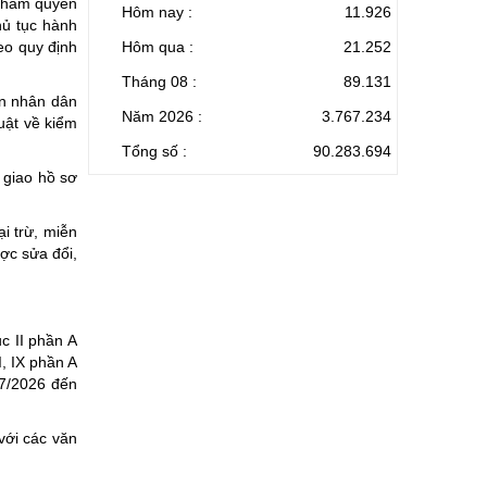
 thẩm quyền
Hôm nay :
11.926
hủ tục hành
eo quy định
Hôm qua :
21.252
Tháng 08 :
89.131
an nhân dân
Năm 2026 :
3.767.234
uật về kiểm
Tổng số :
90.283.694
 giao hồ sơ
i trừ, miễn
ợc sửa đổi,
ục II phần A
I, IX phần A
/7/2026 đến
với các văn