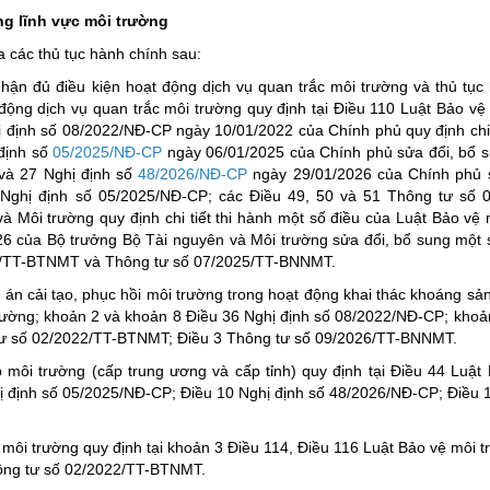
ng lĩnh vực môi trường
a các thủ tục hành chính sau:
hận đủ điều kiện hoạt động dịch vụ quan trắc môi trường và thủ tục
động dịch vụ quan trắc môi trường quy định tại Điều 110 Luật Bảo vệ
hị định số 08/2022/NĐ-CP ngày 10/01/2022 của Chính phủ quy định chi 
 định số
05/2025/NĐ-CP
ngày 06/01/2025 của Chính phủ sửa đổi, bổ 
và 27 Nghị định số
48/2026/NĐ-CP
ngày 29/01/2026 của Chính phủ s
Nghị định số 05/2025/NĐ-CP; các Điều 49, 50 và 51 Thông tư số 0
Môi trường quy định chi tiết thi hành một số điều của Luật Bảo vệ 
 của Bộ trưởng Bộ Tài nguyên và Môi trường sửa đổi, bổ sung một 
5/TT-BTNMT và Thông tư số 07/2025/TT-BNNMT.
án cải tạo, phục hồi môi trường trong hoạt động khai thác khoáng sản
trường; khoản 2 và khoản 8 Điều 36 Nghị định số 08/2022/NĐ-CP; khoả
 tư số 02/2022/TT-BTNMT; Điều 3 Thông tư số 09/2026/TT-BNNMT.
p môi trường (cấp trung ương và cấp tỉnh) quy định tại Điều 44 Luật
ị định số 05/2025/NĐ-CP; Điều 10 Nghị định số 48/2026/NĐ-CP; Điều 
 môi trường quy định tại khoản 3 Điều 114, Điều 116 Luật Bảo vệ môi t
hông tư số 02/2022/TT-BTNMT.