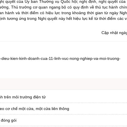
ghị quyết của Ủy ban Thường vụ Quốc hội; nghị định, nghị quyết của
ưởng, Thủ trưởng cơ quan ngang bộ có quy định về thủ tục hành chín
n hành và thời điểm có hiệu lực trong khoảng thời gian từ ngày Ngh
nh tương ứng trong Nghị quyết này hết hiệu lực kể từ thời điểm các 
Cập nhật ngà
-dieu-kien-kinh-doanh-cua-11-linh-vuc-nong-nghiep-va-moi-truong-
nh trên môi trường điện tử
heo cơ chế một cửa, một cửa liên thông
 đóng gói