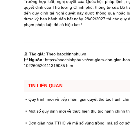
Trường hợp luật, nghị quyết của Quốc hội; pháp lệnh, n
quyết định của Thủ tướng Chính phủ; thông tư của Bộ tr
đến quy định tại Nghị quyết này được thông qua hoặc ba
được ký ban hành đến hết ngày 28/02/2027 thì các quy đị
phạm pháp luật đó có hiệu lực./.
Tác giả:
Theo baochinhphu.vn
Nguồn:
https://baochinhphu.vn/cat-giam-don-gian-hoa
102260520111319085.htm
TIN LIÊN QUAN
Quy trình mới về tiếp nhận, giải quyết thủ tục hành chí
Một số quy định mới về thực hiện thủ tục hành chính t
Đơn giản hóa TTHC về mã số vùng trồng, mã số cơ sở