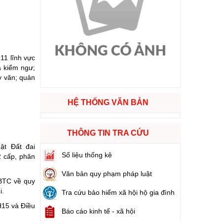
ào cuộc sống
hóa XVI và đại biểu Hội đồng nhân dân các cấp nhiệm kỳ 2026 - 2031
11 lĩnh vực
à kiểm ngư;
ng
ủy văn; quản
HỆ THỐNG VĂN BẢN
g hàng Việt Nam
THÔNG TIN TRA CỨU
ật Đất đai
Số liệu thống kê
 cấp, phân
Văn bản quy phạm pháp luật
-BTC về quy
i.
Tra cứu bảo hiểm xã hội hộ gia đình
H15 và Điều
Báo cáo kinh tế - xã hội