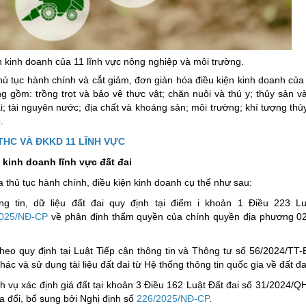
ng hợp
Giảm nghèo bền vững
Đưa nghị quyết của Đảng v
Bầu cử đại biểu Quốc hội k
n kinh doanh của 11 lĩnh vực nông nghiệp và môi trường.
hủ tục hành chính và cắt giảm, đơn giản hóa điều kiện kinh doanh của 
Đại hội Đảng các cấp
 gồm: trồng trọt và bảo vệ thực vật; chăn nuôi và thú y; thủy sản v
Gia đình hạnh phúc bền vữ
đai; tài nguyên nước; địa chất và khoáng sản; môi trường; khí tượng th
.
An toàn thông tin
THC VÀ ĐKKD 11 LĨNH VỰC
Thông tin biên giới
 kinh doanh lĩnh vực đất đai
Người Việt Nam ưu tiên dùn
óa thủ tục hành chính, điều kiện kinh doanh cụ thể như sau:
Điểm báo
g tin, dữ liệu đất đai quy định tại điểm i khoản 1 Điều 223 Lu
Phóng sự ảnh
2025/NĐ-CP
về phân định thẩm quyền của chính quyền địa phương 02
Chuyên mục khác
 theo quy định tại Luật Tiếp cận thông tin và Thông tư số 56/2024/TT
hác và sử dụng tài liệu đất đai từ Hệ thống thông tin quốc gia về đất đa
ch vụ xác định giá đất tại khoản 3 Điều 162 Luật Đất đai số 31/2024/Q
a đổi, bổ sung bởi Nghị định số
226/2025/NĐ-CP
.