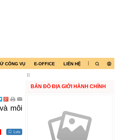
TỬ CÔNG VỤ
E-OFFICE
LIÊN HỆ
:
:
BẢN ĐỒ ĐỊA GIỚI HÀNH CHÍNH
 và môi
Lưu