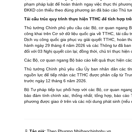
phạm pháp luật để hoàn thành ngay việc thực thi phươ
ĐKKD còn thiếu theo đúng phương án đã báo cáo Thủ tư
Tái cấu trúc quy trình thực hiện TTHC để tích hợp t
Thủ tướng Chính phủ yêu cầu các Bộ, cơ quan ngang Bộ
công khai trên Cơ sở dữ liệu quốc gia về TTHC, tái cấu t
Dịch vụ công quốc gia phục vụ giải quyết TTHC, hoàn t
hành ngày 29 tháng 4 năm 2026 và các Thông tư đã ban 
đối với 03 Nghị quyết còn lại; đồng thời, chủ trì thực h
Các Bộ, cơ quan ngang Bộ báo cáo kết quả thực hiện các
Thủ tướng Chính phủ yêu cầu Ủy ban nhân dân các tỉnh
nguồn lực để tiếp nhận các TTHC được phân cấp từ Trun
trước ngày 12 tháng 6 năm 2026.
Bộ Tư pháp tiếp tục phối hợp với các Bộ, cơ quan ngang
bảo đảm tính chính xác, thống nhất; tổng hợp, báo cáo 
phương được giao ở trên và các nội dung phát sinh (nếu
Tác giả:
Theo Phương Nhi/baochinhphu.vn