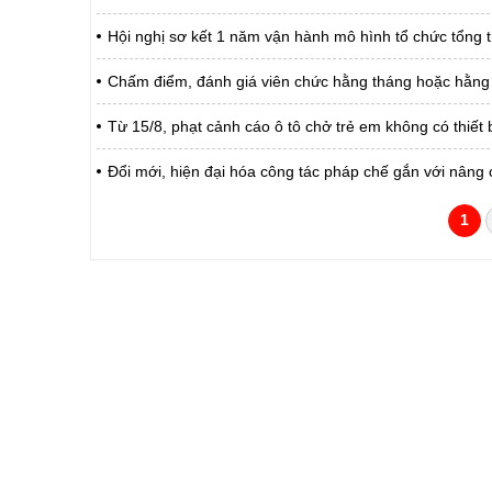
Hội nghị sơ kết 1 năm vận hành mô hình tổ chức tổng t
Chấm điểm, đánh giá viên chức hằng tháng hoặc hằng
Từ 15/8, phạt cảnh cáo ô tô chở trẻ em không có thiết 
Đổi mới, hiện đại hóa công tác pháp chế gắn với nâng 
1
CỔNG THÔNG TIN ĐIỆN TỬ TỈNH LAI 
Cơ quan chủ quản:
Ủy ban nhân dân tỉnh La
Giấy phép số:
31/GP-TTĐT do Sở Văn h
Chịu trách nhiệm chính:
Hoàng Minh Hải - Chánh
Trụ sở:
Tầng 1,2,3 nhà B - Trung
Điện thoại | Fax:
02133.876.337; 02133.8
Email:
laichau@chinhphu.vn