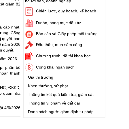
người dân, doanh nghiệp
cắt giảm 82
Chiến lược, quy hoạch, kế hoạch
Dự án, hạng mục đầu tư
à cập nhật,
trung, Cổng
Báo cáo và Giấy phép môi trường
ị quyết ban
 6 năm 2026
Đấu thầu, mua sắm công
ị quyết.
Chương trình, đề tài khoa học
 năm 2026.
Công khai ngân sách
ếp, phân bổ
 hoàn thành
Giá thị trường
Khen thưởng, xử phạt
TTHC, ĐKKD,
ơ quan, địa
Thông tin kết quả kiểm tra, giám sát
Thông tin vi phạm về đất đai
ật 4/6/2026
Danh sách người giám định tư pháp