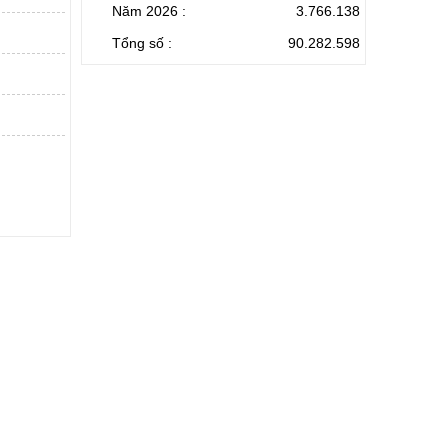
Năm 2026 :
3.766.138
Tổng số :
90.282.598