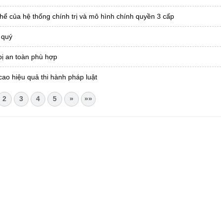
hể của hệ thống chính trị và mô hình chính quyền 3 cấp
 quý
bị an toàn phù hợp
cao hiệu quả thi hành pháp luật
2
3
4
5
»
»»
CHÂU
i Châu
óa, Thể thao và Du lịch cấp 17/4/2026
 Văn phòng UBND tỉnh Lai Châu
 tâm Hành chính - Chính trị tỉnh Lai Châu
76.359 | 02133.876.356