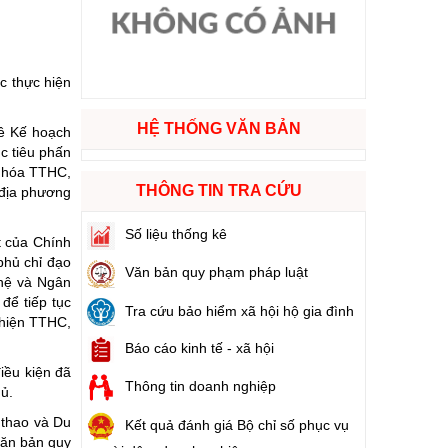
ào cuộc sống
c thực hiện
hóa XVI và đại biểu Hội đồng nhân dân các cấp nhiệm kỳ 2026 - 2031
HỆ THỐNG VĂN BẢN
ề Kế hoạch
ng
ục tiêu phấn
n hóa TTHC,
THÔNG TIN TRA CỨU
 địa phương
Số liệu thống kê
t của Chính
g hàng Việt Nam
phủ chỉ đạo
Văn bản quy phạm pháp luật
ghệ và Ngân
để tiếp tục
Tra cứu bảo hiểm xã hội hộ gia đình
 hiện TTHC,
Báo cáo kinh tế - xã hội
iều kiện đã
Thông tin doanh nghiệp
ủ.
 thao và Du
Kết quả đánh giá Bộ chỉ số phục vụ
văn bản quy