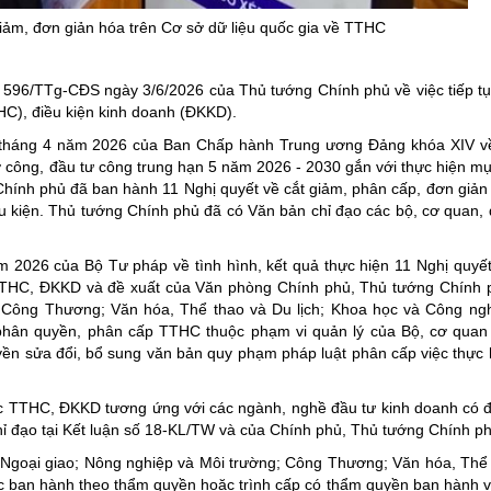
ng hợp
Giảm nghèo bền vững
ảm, đơn giản hóa trên Cơ sở dữ liệu quốc gia về TTHC
Đưa nghị quyết của Đảng v
596/TTg-CĐS ngày 3/6/2026 của Thủ tướng Chính phủ về việc tiếp tụ
Bầu cử đại biểu Quốc hội k
HC), điều kiện kinh doanh (ĐKKD).
Đại hội Đảng các cấp
2 tháng 4 năm 2026 của Ban Chấp hành Trung ương Đảng khóa XIV v
Gia đình hạnh phúc bền vữ
rả nợ công, đầu tư công trung hạn 5 năm 2026 - 2030 gắn với thực hiện m
Chính phủ đã ban hành 11 Nghị quyết về cắt giảm, phân cấp, đơn giả
An toàn thông tin
u kiện. Thủ tướng Chính phủ đã có Văn bản chỉ đạo các bộ, cơ quan,
Thông tin biên giới
 2026 của Bộ Tư pháp về tình hình, kết quả thực hiện 11 Nghị quyế
Người Việt Nam ưu tiên dùn
TTHC, ĐKKD và đề xuất của Văn phòng Chính phủ, Thủ tướng Chính 
; Công Thương; Văn hóa, Thể thao và Du lịch; Khoa học và Công n
Điểm báo
 phân quyền, phân cấp TTHC thuộc phạm vi quản lý của Bộ, cơ quan 
Phóng sự ảnh
ền sửa đổi, bổ sung văn bản quy phạm pháp luật phân cấp việc thực
Chuyên mục khác
ác TTHC, ĐKKD tương ứng với các ngành, nghề đầu tư kinh doanh có đ
chỉ đạo tại Kết luận số 18-KL/TW và của Chính phủ, Thủ tướng Chính ph
; Ngoại giao; Nông nghiệp và Môi trường; Công Thương; Văn hóa, Thể
ệc ban hành theo thẩm quyền hoặc trình cấp có thẩm quyền ban hành 