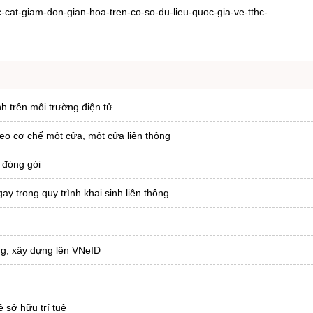
-cat-giam-don-gian-hoa-tren-co-so-du-lieu-quoc-gia-ve-tthc-
nh trên môi trường điện tử
heo cơ chế một cửa, một cửa liên thông
 đóng gói
ay trong quy trình khai sinh liên thông
ông, xây dựng lên VNeID
 sở hữu trí tuệ