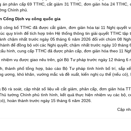
ng án phân cấp 69 TTHC, cắt giảm 31 TTHC, đơn giản hóa 24 TTHC, 
ớng Chính phủ.
rên Cổng Dịch vụ công quốc gia
 công bố TTHC đã được cắt giảm, đơn giản hóa tại 11 Nghị quyết v
rúc quy trình để tích hợp trên Hệ thống thông tin giải quyết TTHC tập 
hành chậm nhất trước ngày 05 tháng 6 năm 2026 đối với chùm 08 Ngh
hành để đồng bộ với các Nghị quyết; chậm nhất trước ngày 10 tháng
iện cấu hình, cung cấp TTHC đã được phân cấp, đơn giản hóa theo 11 Ngh
 nhiệm vụ được giao nêu trên, gửi Bộ Tư pháp trước ngày 12 tháng 6
, thành phố tổng hợp, báo cáo Bộ Tư pháp tình hình bố trí, sắp x
g ương, khó khăn, vướng mắc và đề xuất, kiến nghị cụ thể (nếu có),
 Bộ rà soát, cập nhật số liệu về cắt giảm, phân cấp, đơn giản hóa 
Thủ tướng Chính phủ tình hình, kết quả thực hiện nhiệm vụ các bộ, c
 có), hoàn thành trước ngày 15 tháng 6 năm 2026.
Cập nh