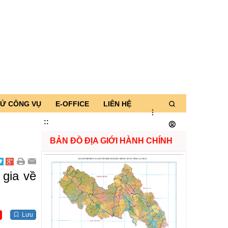
TỬ CÔNG VỤ
E-OFFICE
LIÊN HỆ
:
:
BẢN ĐỒ ĐỊA GIỚI HÀNH CHÍNH
 gia về
Lưu