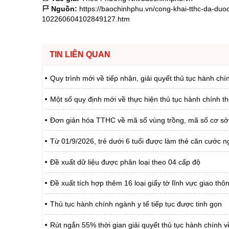
Nguồn:
https://baochinhphu.vn/cong-khai-tthc-da-duoc
102260604102849127.htm
TIN LIÊN QUAN
Quy trình mới về tiếp nhận, giải quyết thủ tục hành chí
Một số quy định mới về thực hiện thủ tục hành chính t
Đơn giản hóa TTHC về mã số vùng trồng, mã số cơ sở
Từ 01/9/2026, trẻ dưới 6 tuổi được làm thẻ căn cước ng
Đề xuất dữ liệu được phân loại theo 04 cấp độ
Đề xuất tích hợp thêm 16 loại giấy tờ lĩnh vực giao th
Thủ tục hành chính ngành y tế tiếp tục được tinh gọn
Rút ngắn 55% thời gian giải quyết thủ tục hành chính về