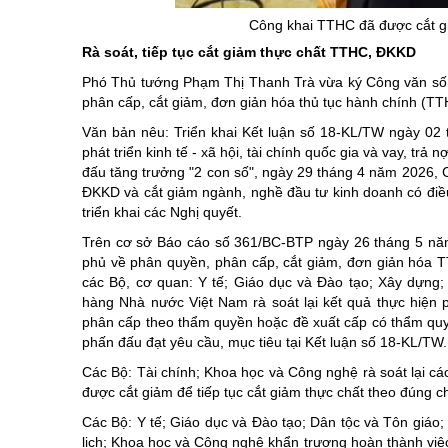
Chuyên đề tổ
Công khai TTHC đã được cắt gi
Rà soát, tiếp tục cắt giảm thực chất TTHC, ĐKKD
Phó Thủ tướng Phạm Thị Thanh Trà vừa ký Công văn số 
phân cấp, cắt giảm, đơn giản hóa thủ tục hành chính (TT
Văn bản nêu: Triển khai Kết luận số 18-KL/TW ngày 0
phát triển kinh tế - xã hội, tài chính quốc gia và vay, t
đấu tăng trưởng "2 con số", ngày 29 tháng 4 năm 2026, 
ĐKKD và cắt giảm ngành, nghề đầu tư kinh doanh có điề
triển khai các Nghị quyết.
Trên cơ sở Báo cáo số 361/BC-BTP ngày 26 tháng 5 năm
phủ về phân quyền, phân cấp, cắt giảm, đơn giản hóa 
các Bộ, cơ quan: Y tế; Giáo dục và Đào tạo; Xây dựng
hàng Nhà nước Việt Nam rà soát lại kết quả thực hiện
phân cấp theo thẩm quyền hoặc đề xuất cấp có thẩm quy
phấn đấu đạt yêu cầu, mục tiêu tại Kết luận số 18-KL/TW.
Các Bộ: Tài chính; Khoa học và Công nghệ rà soát lại c
được cắt giảm để tiếp tục cắt giảm thực chất theo đúng 
Các Bộ: Y tế; Giáo dục và Đào tạo; Dân tộc và Tôn giáo
lịch; Khoa học và Công nghệ khẩn trương hoàn thành vi