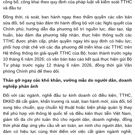
công bố, công khai theo quy định của pháp luật về kiểm soát TTHC
và đầu tư.
Đồng thời, rà soát, ban hành ngay theo thẩm quyền các văn bản
sửa đổi, bổ sung bảo đảm thi hành đồng bộ với các Nghị quyết của
Chính phủ; hướng dẫn địa phương bố trí nguồn lực, đào tạo, tập
huấn, bảo đảm địa phương tiếp nhận, thực hiện thông suốt các
TTHC được phân cấp, phân quyền ngay khi quy định có hiệu lực;
phối hợp chặt chẽ với các địa phương để triển khai các TTHC trên
Hệ thống thông tin giải quyết TTHC của Bộ; hoàn thành trước ngày
10 tháng 6 năm 2026; có văn bản báo cáo kết quả thực hiện gửi Bộ
Tư pháp trước ngày 12 tháng 6 năm 2026, đồng thời gửi Văn
phòng Chính phủ để theo dõi.
Tháo gỡ ngay các khó khăn, vướng mắc do người dân, doanh
nghiệp phản ánh
Đối với các ngành, nghề đầu tư kinh doanh có điều kiện, TTHC,
ĐKKD đã cắt giảm, khẩn trương rà soát, ban hành mới, sửa đổi, bổ
sung tiêu chuẩn, quy chuẩn kỹ thuật hoặc biện pháp quản lý thay
thế phù hợp với thông lệ quốc tế và điều kiện thực tiễn Việt Nam,
giảm tối đa chi phí tuân thủ cho người dân, doanh nghiệp, đồng
thời phải đáp ứng yêu cầu về an toàn, an ninh cho người dân; bảo
đảm có hiệu lực cùng thời điểm với việc cắt giảm ngành nghề,