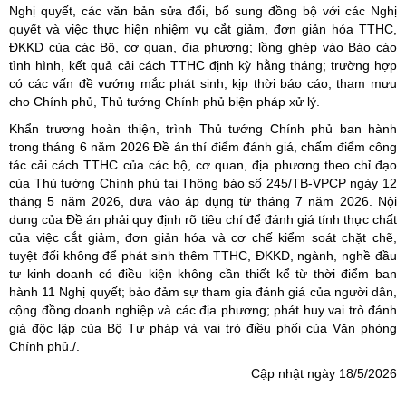
Nghị quyết, các văn bản sửa đổi, bổ sung đồng bộ với các Nghị
quyết và việc thực hiện nhiệm vụ cắt giảm, đơn giản hóa TTHC,
ĐKKD của các Bộ, cơ quan, địa phương; lồng ghép vào Báo cáo
tình hình, kết quả cải cách TTHC định kỳ hằng tháng; trường hợp
có các vấn đề vướng mắc phát sinh, kịp thời báo cáo, tham mưu
cho Chính phủ, Thủ tướng Chính phủ biện pháp xử lý.
Khẩn trương hoàn thiện, trình Thủ tướng Chính phủ ban hành
trong tháng 6 năm 2026 Đề án thí điểm đánh giá, chấm điểm công
tác cải cách TTHC của các bộ, cơ quan, địa phương theo chỉ đạo
của Thủ tướng Chính phủ tại Thông báo số 245/TB-VPCP ngày 12
tháng 5 năm 2026, đưa vào áp dụng từ tháng 7 năm 2026. Nội
dung của Đề án phải quy định rõ tiêu chí để đánh giá tính thực chất
của việc cắt giảm, đơn giản hóa và cơ chế kiểm soát chặt chẽ,
tuyệt đối không để phát sinh thêm TTHC, ĐKKD, ngành, nghề đầu
tư kinh doanh có điều kiện không cần thiết kể từ thời điểm ban
hành 11 Nghị quyết; bảo đảm sự tham gia đánh giá của người dân,
cộng đồng doanh nghiệp và các địa phương; phát huy vai trò đánh
giá độc lập của Bộ Tư pháp và vai trò điều phối của Văn phòng
Chính phủ./.
Cập nhật ngày 18/5/2026