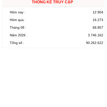
THỐNG KÊ TRUY CẬP
Hôm nay :
12.904
Hôm qua :
16.273
Tháng 08 :
68.857
Năm 2026 :
3.746.162
Tổng số :
90.262.622
CỔNG THÔNG TIN ĐIỆN TỬ TỈNH LAI CHÂU
Cơ quan chủ
Ủy ban nhân dân tỉnh Lai Châu
quản:
31/GP-TTĐT do Sở Văn hóa, Thể thao và
Giấy phép số:
Du lịch cấp 17/4/2026
Chịu trách
Hoàng Minh Hải - Chánh Văn phòng UBND
nhiệm chính:
tỉnh Lai Châu
Trụ sở:
Tầng 1,2,3 nhà B - Trung tâm Hành chính -
Điện thoại | Fax:
Chính trị tỉnh Lai Châu
Email:
02133.876.337; 02133.876.359 |
02133.876.356