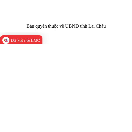
laichau@chinhphu.vn
Bản quyền thuộc về UBND tỉnh Lai Châu
Đã kết nối EMC