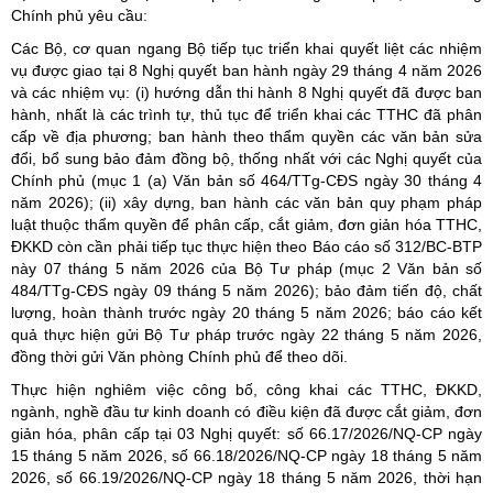
Chính phủ yêu cầu:
Các Bộ, cơ quan ngang Bộ tiếp tục triển khai quyết liệt các nhiệm
vụ được giao tại 8 Nghị quyết ban hành ngày 29 tháng 4 năm 2026
và các nhiệm vụ: (i) hướng dẫn thi hành 8 Nghị quyết đã được ban
hành, nhất là các trình tự, thủ tục để triển khai các TTHC đã phân
cấp về địa phương; ban hành theo thẩm quyền các văn bản sửa
đổi, bổ sung bảo đảm đồng bộ, thống nhất với các Nghị quyết của
Chính phủ (mục 1 (a) Văn bản số 464/TTg-CĐS ngày 30 tháng 4
năm 2026); (ii) xây dựng, ban hành các văn bản quy phạm pháp
luật thuộc thẩm quyền để phân cấp, cắt giảm, đơn giản hóa TTHC,
ĐKKD còn cần phải tiếp tục thực hiện theo Báo cáo số 312/BC-BTP
này 07 tháng 5 năm 2026 của Bộ Tư pháp (mục 2 Văn bản số
484/TTg-CĐS ngày 09 tháng 5 năm 2026); bảo đảm tiến độ, chất
lượng, hoàn thành trước ngày 20 tháng 5 năm 2026; báo cáo kết
quả thực hiện gửi Bộ Tư pháp trước ngày 22 tháng 5 năm 2026,
đồng thời gửi Văn phòng Chính phủ để theo dõi.
Thực hiện nghiêm việc công bố, công khai các TTHC, ĐKKD,
ngành, nghề đầu tư kinh doanh có điều kiện đã được cắt giảm, đơn
giản hóa, phân cấp tại 03 Nghị quyết: số 66.17/2026/NQ-CP ngày
15 tháng 5 năm 2026, số 66.18/2026/NQ-CP ngày 18 tháng 5 năm
2026, số 66.19/2026/NQ-CP ngày 18 tháng 5 năm 2026, thời hạn