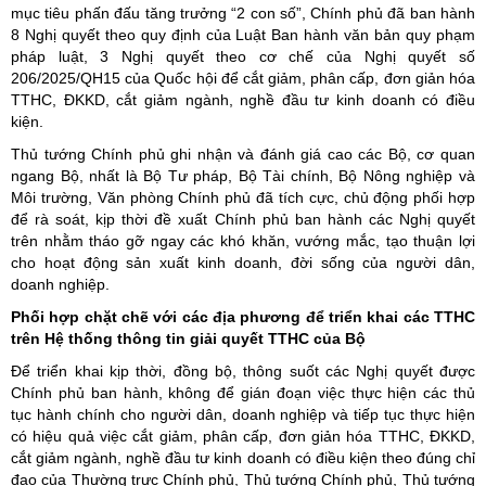
mục tiêu phấn đấu tăng trưởng “2 con số”, Chính phủ đã ban hành
8 Nghị quyết theo quy định của Luật Ban hành văn bản quy phạm
pháp luật, 3 Nghị quyết theo cơ chế của Nghị quyết số
206/2025/QH15 của Quốc hội để cắt giảm, phân cấp, đơn giản hóa
TTHC, ĐKKD, cắt giảm ngành, nghề đầu tư kinh doanh có điều
kiện.
Thủ tướng Chính phủ ghi nhận và đánh giá cao các Bộ, cơ quan
ngang Bộ, nhất là Bộ Tư pháp, Bộ Tài chính, Bộ Nông nghiệp và
Môi trường, Văn phòng Chính phủ đã tích cực, chủ động phối hợp
để rà soát, kịp thời đề xuất Chính phủ ban hành các Nghị quyết
trên nhằm tháo gỡ ngay các khó khăn, vướng mắc, tạo thuận lợi
cho hoạt động sản xuất kinh doanh, đời sống của người dân,
doanh nghiệp.
Phối hợp chặt chẽ với các địa phương để triển khai các TTHC
trên Hệ thống thông tin giải quyết TTHC của Bộ
Để triển khai kịp thời, đồng bộ, thông suốt các Nghị quyết được
Chính phủ ban hành, không để gián đoạn việc thực hiện các thủ
tục hành chính cho người dân, doanh nghiệp và tiếp tục thực hiện
có hiệu quả việc cắt giảm, phân cấp, đơn giản hóa TTHC, ĐKKD,
cắt giảm ngành, nghề đầu tư kinh doanh có điều kiện theo đúng chỉ
đạo của Thường trực Chính phủ, Thủ tướng Chính phủ, Thủ tướng