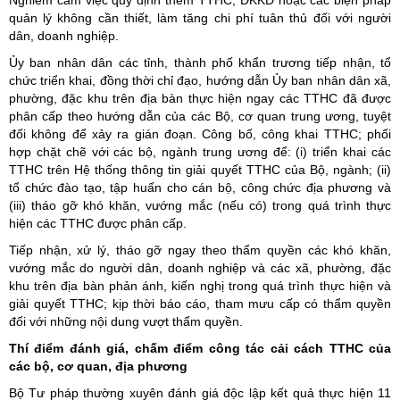
Nghiêm cấm việc quy định thêm TTHC, ĐKKD hoặc các biện pháp
quản lý không cần thiết, làm tăng chi phí tuân thủ đối với người
dân, doanh nghiệp.
Ủy ban nhân dân các tỉnh, thành phố khẩn trương tiếp nhận, tổ
chức triển khai, đồng thời chỉ đạo, hướng dẫn Ủy ban nhân dân xã,
phường, đặc khu trên địa bàn thực hiện ngay các TTHC đã được
phân cấp theo hướng dẫn của các Bộ, cơ quan trung ương, tuyệt
đối không để xảy ra gián đoạn. Công bố, công khai TTHC; phối
hợp chặt chẽ với các bộ, ngành trung ương để: (i) triển khai các
TTHC trên Hệ thống thông tin giải quyết TTHC của Bộ, ngành; (ii)
tổ chức đào tạo, tập huấn cho cán bộ, công chức địa phương và
(iii) tháo gỡ khó khăn, vướng mắc (nếu có) trong quá trình thực
hiện các TTHC được phân cấp.
Tiếp nhận, xử lý, tháo gỡ ngay theo thẩm quyền các khó khăn,
vướng mắc do người dân, doanh nghiệp và các xã, phường, đặc
khu trên địa bàn phản ánh, kiến nghị trong quá trình thực hiện và
giải quyết TTHC; kịp thời báo cáo, tham mưu cấp có thẩm quyền
đối với những nội dung vượt thẩm quyền.
Thí điểm đánh giá, chấm điểm công tác cải cách TTHC của
các bộ, cơ quan, địa phương
Bộ Tư pháp thường xuyên đánh giá độc lập kết quả thực hiện 11