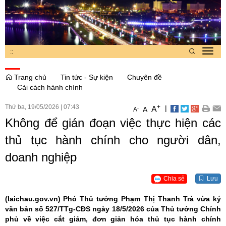
:
:
Toggl
navig
Trang chủ
Tin tức - Sự kiện
Chuyên đề
Cải cách hành chính
Thứ ba, 19/05/2026
|
07:43
+
|
A
-
A
A
Không để gián đoạn việc thực hiện các
thủ tục hành chính cho người dân,
doanh nghiệp
Chia sẻ
Lưu
(laichau.gov.vn)
Phó Thủ tướng Phạm Thị Thanh Trà vừa ký
văn bản số 527/TTg-CĐS ngày 18/5/2026 của Thủ tướng Chính
phủ về việc cắt giảm, đơn giản hóa thủ tục hành chính