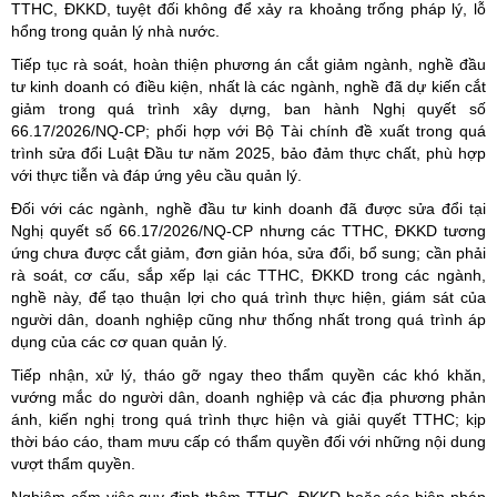
TTHC, ĐKKD, tuyệt đối không để xảy ra khoảng trống pháp lý, lỗ
hổng trong quản lý nhà nước.
Tiếp tục rà soát, hoàn thiện phương án cắt giảm ngành, nghề đầu
tư kinh doanh có điều kiện, nhất là các ngành, nghề đã dự kiến cắt
giảm trong quá trình xây dựng, ban hành Nghị quyết số
66.17/2026/NQ-CP; phối hợp với Bộ Tài chính đề xuất trong quá
trình sửa đổi Luật Đầu tư năm 2025, bảo đảm thực chất, phù hợp
với thực tiễn và đáp ứng yêu cầu quản lý.
Đối với các ngành, nghề đầu tư kinh doanh đã được sửa đổi tại
Nghị quyết số 66.17/2026/NQ-CP nhưng các TTHC, ĐKKD tương
ứng chưa được cắt giảm, đơn giản hóa, sửa đổi, bổ sung; cần phải
rà soát, cơ cấu, sắp xếp lại các TTHC, ĐKKD trong các ngành,
nghề này, để tạo thuận lợi cho quá trình thực hiện, giám sát của
người dân, doanh nghiệp cũng như thống nhất trong quá trình áp
dụng của các cơ quan quản lý.
Tiếp nhận, xử lý, tháo gỡ ngay theo thẩm quyền các khó khăn,
vướng mắc do người dân, doanh nghiệp và các địa phương phản
ánh, kiến nghị trong quá trình thực hiện và giải quyết TTHC; kịp
thời báo cáo, tham mưu cấp có thẩm quyền đối với những nội dung
vượt thẩm quyền.