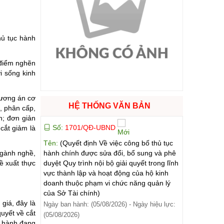
ào cuộc sống
hủ tục hành
hóa XVI và đại biểu Hội đồng nhân dân các cấp nhiệm kỳ 2026 - 2031
 điểm nghẽn
i sống kinh
ng
hương án cơ
HỆ THỐNG VĂN BẢN
, phân cấp,
h; đơn giản
g hàng Việt Nam
Số:
1701/QĐ-UBND
cắt giảm là
Tên:
(Quyết định Về việc công bố thủ tục
ngành nghề,
hành chính được sửa đổi, bổ sung và phê
ề xuất thực
duyệt Quy trình nội bộ giải quyết trong lĩnh
vực thành lập và hoạt động của hộ kinh
doanh thuộc phạm vi chức năng quản lý
của Sở Tài chính)
giá, đây là
Ngày ban hành: (05/08/2026)
-
Ngày hiệu lực:
uyết về cắt
(05/08/2026)
u hành đang