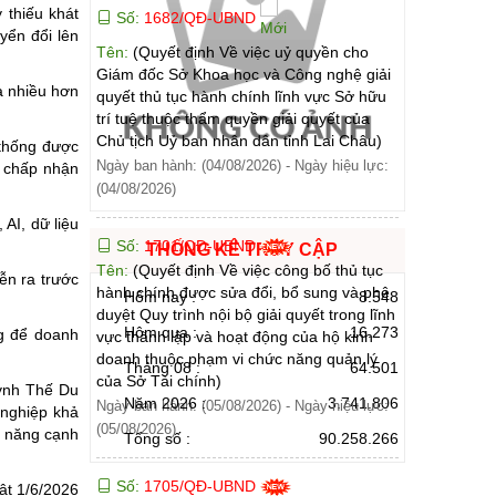
 thiếu khát
Số:
1682/QĐ-UBND
yển đổi lên
Tên:
(Quyết định Về việc uỷ quyền cho
Giám đốc Sở Khoa học và Công nghệ giải
a nhiều hơn
quyết thủ tục hành chính lĩnh vực Sở hữu
trí tuệ thuộc thẩm quyền giải quyết của
Chủ tịch Uỷ ban nhân dân tỉnh Lai Châu)
 thống được
Ngày ban hành: (04/08/2026)
-
Ngày hiệu lực:
à chấp nhận
(04/08/2026)
AI, dữ liệu
Số:
1701/QĐ-UBND
THỐNG KÊ TRUY CẬP
Tên:
(Quyết định Về việc công bố thủ tục
ễn ra trước
hành chính được sửa đổi, bổ sung và phê
Hôm nay :
8.548
duyệt Quy trình nội bộ giải quyết trong lĩnh
Hôm qua :
16.273
ng để doanh
vực thành lập và hoạt động của hộ kinh
doanh thuộc phạm vi chức năng quản lý
Tháng 08 :
64.501
của Sở Tài chính)
uỳnh Thế Du
Năm 2026 :
3.741.806
Ngày ban hành: (05/08/2026)
-
Ngày hiệu lực:
 nghiệp khả
(05/08/2026)
ả năng cạnh
Tổng số :
90.258.266
Số:
1705/QĐ-UBND
ật 1/6/2026