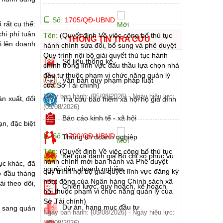
Số:
1705/QĐ-UBND
 rất cụ thể:
hi phí tuân
Tên:
(Quyết định Về việc công bố thủ tục
THÔNG TIN TRA CỨU
i lên doanh
hành chính sửa đổi, bổ sung và phê duyệt
Quy trình nội bộ giải quyết thủ tục hành
Số liệu thống kê
chính trong lĩnh vực đấu thầu lựa chọn nhà
đầu tư thuộc phạm vi chức năng quản lý
Văn bản quy phạm pháp luật
của Sở Tài chính)
Ngày ban hành: (05/08/2026)
-
Ngày hiệu lực:
ản xuất, đổi
Tra cứu bảo hiểm xã hội hộ gia đình
(05/08/2026)
Báo cáo kinh tế - xã hội
ạn, đặc biệt
Số:
1700/QĐ-UBND
Thông tin doanh nghiệp
Tên:
(Quyết định Về việc công bố thủ tục
Kết quả đánh giá Bộ chỉ số phục vụ
hành chính mới ban hành và Phê duyệt
ục khác, đã
người dân, doanh nghiệp
quy trình nội bộ giải quyết lĩnh vực đăng ký
o đầu tháng
hoạt động của Ngân hàng Chính sách xã
i theo dõi,
Chiến lược, quy hoạch, kế hoạch
hội thuộc phạm vi chức năng quản lý của
Sở Tài chính)
Dự án, hạng mục đầu tư
n sang quản
Ngày ban hành: (05/08/2026)
-
Ngày hiệu lực:
(05/08/2026)