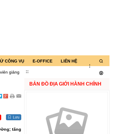
TỬ CÔNG VỤ
E-OFFICE
LIÊN HỆ
:
:
ng dạy
Hội nghị gặp gỡ các doanh nghiệp, nhà đầu tư thực hiện các
BẢN ĐỒ ĐỊA GIỚI HÀNH CHÍNH
Lưu
rường; tăng