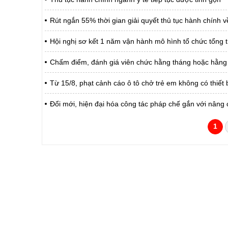
Rút ngắn 55% thời gian giải quyết thủ tục hành chính về
Hội nghị sơ kết 1 năm vận hành mô hình tổ chức tổng t
Chấm điểm, đánh giá viên chức hằng tháng hoặc hằng
Từ 15/8, phạt cảnh cáo ô tô chở trẻ em không có thiết 
Đổi mới, hiện đại hóa công tác pháp chế gắn với nâng 
1
CỔNG THÔNG TIN ĐIỆN TỬ TỈNH LAI 
Cơ quan chủ quản:
Ủy ban nhân dân tỉnh La
Giấy phép số:
31/GP-TTĐT do Sở Văn h
Chịu trách nhiệm chính:
Hoàng Minh Hải - Chánh
Trụ sở:
Tầng 1,2,3 nhà B - Trung