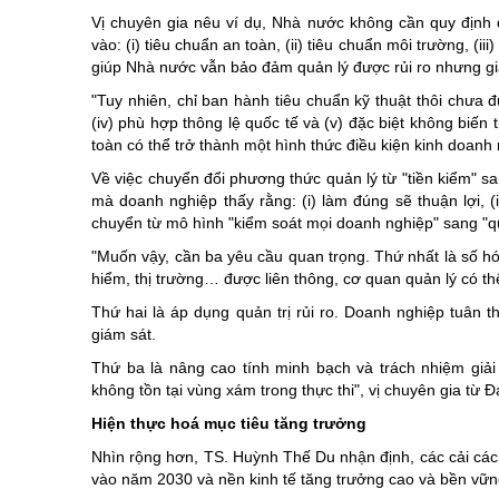
Vị chuyên gia nêu ví dụ, Nhà nước không cần quy định
vào: (i) tiêu chuẩn an toàn, (ii) tiêu chuẩn môi trường, (i
giúp Nhà nước vẫn bảo đảm quản lý được rủi ro nhưng giả
"Tuy nhiên, chỉ ban hành tiêu chuẩn kỹ thuật thôi chưa đủ.
(iv) phù hợp thông lệ quốc tế và (v) đặc biệt không biến 
toàn có thể trở thành một hình thức điều kiện kinh doan
Về việc chuyển đổi phương thức quản lý từ "tiền kiểm" s
mà doanh nghiệp thấy rằng: (i) làm đúng sẽ thuận lợi, (ii
chuyển từ mô hình "kiểm soát mọi doanh nghiệp" sang "qu
"Muốn vậy, cần ba yêu cầu quan trọng. Thứ nhất là số hóa
hiểm, thị trường… được liên thông, cơ quan quản lý có thể
Thứ hai là áp dụng quản trị rủi ro. Doanh nghiệp tuân t
giám sát.
Thứ ba là nâng cao tính minh bạch và trách nhiệm giải
không tồn tại vùng xám trong thực thi", vị chuyên gia từ Đ
Hiện thực hoá mục tiêu tăng trưởng
Nhìn rộng hơn, TS. Huỳnh Thế Du nhận định, các cải cách
vào năm 2030 và nền kinh tế tăng trưởng cao và bền vững 