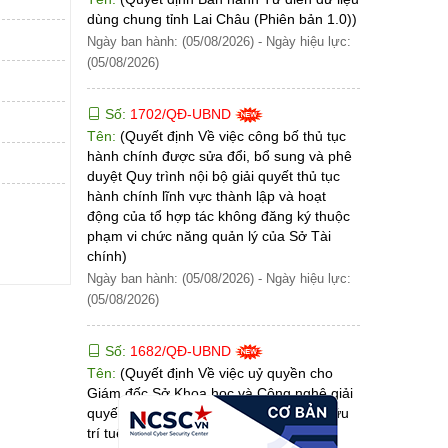
dùng chung tỉnh Lai Châu (Phiên bản 1.0))
Ngày ban hành: (05/08/2026)
-
Ngày hiệu lực:
(05/08/2026)
Số:
1702/QĐ-UBND
Tên:
(Quyết định Về việc công bố thủ tục
hành chính được sửa đổi, bổ sung và phê
duyệt Quy trình nội bộ giải quyết thủ tục
hành chính lĩnh vực thành lập và hoạt
động của tổ hợp tác không đăng ký thuộc
phạm vi chức năng quản lý của Sở Tài
chính)
Ngày ban hành: (05/08/2026)
-
Ngày hiệu lực:
(05/08/2026)
Số:
1682/QĐ-UBND
Tên:
(Quyết định Về việc uỷ quyền cho
Giám đốc Sở Khoa học và Công nghệ giải
quyết thủ tục hành chính lĩnh vực Sở hữu
trí tuệ thuộc thẩm quyền giải quyết của