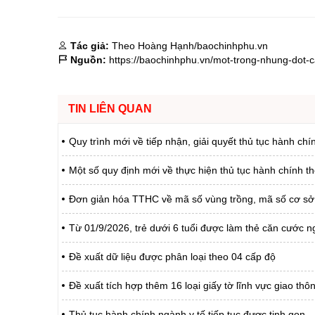
Tác giả:
Theo Hoàng Hạnh/baochinhphu.vn
Nguồn:
https://baochinhphu.vn/mot-trong-nhung-dot
TIN LIÊN QUAN
Quy trình mới về tiếp nhận, giải quyết thủ tục hành chí
Một số quy định mới về thực hiện thủ tục hành chính t
Đơn giản hóa TTHC về mã số vùng trồng, mã số cơ sở
Từ 01/9/2026, trẻ dưới 6 tuổi được làm thẻ căn cước ng
Đề xuất dữ liệu được phân loại theo 04 cấp độ
Đề xuất tích hợp thêm 16 loại giấy tờ lĩnh vực giao th
Thủ tục hành chính ngành y tế tiếp tục được tinh gọn