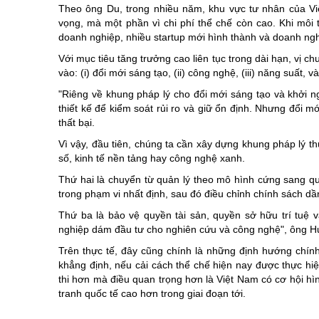
Theo ông Du, trong nhiều năm, khu vực tư nhân của Việ
vọng, mà một phần vì chi phí thể chế còn cao. Khi môi
doanh nghiệp, nhiều startup mới hình thành và doanh ng
Với mục tiêu tăng trưởng cao liên tục trong dài hạn, vị
vào: (i) đổi mới sáng tạo, (ii) công nghệ, (iii) năng suất, v
"Riêng về khung pháp lý cho đổi mới sáng tạo và khởi n
thiết kế để kiểm soát rủi ro và giữ ổn định. Nhưng đổi m
thất bại.
Vì vậy, đầu tiên, chúng ta cần xây dựng khung pháp lý th
số, kinh tế nền tảng hay công nghệ xanh.
Thứ hai là chuyển từ quản lý theo mô hình cứng sang quả
trong phạm vi nhất định, sau đó điều chỉnh chính sách dần
Thứ ba là bảo vệ quyền tài sản, quyền sở hữu trí tuệ v
nghiệp dám đầu tư cho nghiên cứu và công nghệ", ông H
Trên thực tế, đây cũng chính là những định hướng chín
khẳng định, nếu cải cách thể chế hiện nay được thực hiệ
thi hơn mà điều quan trọng hơn là Việt Nam có cơ hội h
tranh quốc tế cao hơn trong giai đoạn tới.