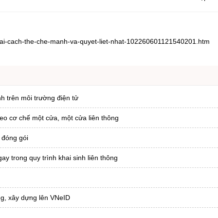
-cai-cach-the-che-manh-va-quyet-liet-nhat-102260601121540201.htm
nh trên môi trường điện tử
heo cơ chế một cửa, một cửa liên thông
 đóng gói
ay trong quy trình khai sinh liên thông
ông, xây dựng lên VNeID