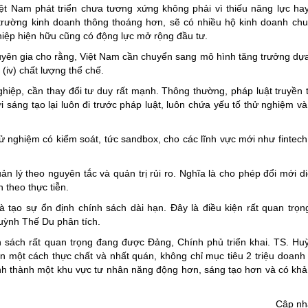
t Nam phát triển chưa tương xứng không phải vì thiếu năng lực hay
 trường kinh doanh thông thoáng hơn, sẽ có nhiều hộ kinh doanh chu
hiệp hiện hữu cũng có động lực mở rộng đầu tư.
 chuyên gia cho rằng, Việt Nam cần chuyển sang mô hình tăng trưởng dự
à (iv) chất lượng thể chế.
ghiệp, cần thay đổi tư duy rất mạnh. Thông thường, pháp luật truyền
ới sáng tạo lại luôn đi trước pháp luật, luôn chứa yếu tố thử nghiệm v
ử nghiệm có kiểm soát, tức sandbox, cho các lĩnh vực mới như fintech, 
n lý theo nguyên tắc và quản trị rủi ro. Nghĩa là cho phép đổi mới di
 theo thực tiễn.
à tạo sự ổn định chính sách dài hạn. Đây là điều kiện rất quan trọ
uỳnh Thế Du phân tích.
h sách rất quan trọng đang được Đảng, Chính phủ triển khai. TS. H
n một cách thực chất và nhất quán, không chỉ mục tiêu 2 triệu doanh
ình thành một khu vực tư nhân năng động hơn, sáng tạo hơn và có kh
Cập nh