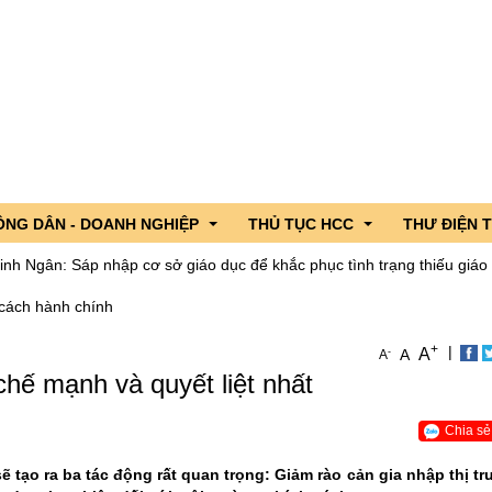
ÔNG DÂN - DOANH NGHIỆP
THỦ TỤC HCC
THƯ ĐIỆN 
 Sáp nhập cơ sở giáo dục để khắc phục tình trạng thiếu giáo viên giả
 cách hành chính
 lãnh đạo
ng dân - Doanh nghiệp hỏi, Cơ quan nhà nước trả lời
DVC trực tuyến tỉnh Lai Châu
+
|
iểu Quốc hội tỉnh
c sản phẩm OCOP tỉnh Lai Châu
CSDL Quốc gia về TTHC
A
-
A
A
chế mạnh và quyết liệt nhất
n ngành
nh hình xuất nhập khẩu qua cửa khẩu
TTHC nội bộ cơ quan HCNN
gười ứng cử đại biểu Quốc hội
hương
Chia sẻ
g lần thứ 4 năm 2026
ẽ tạo ra ba tác động rất quan trọng: Giảm rào cản gia nhập thị t