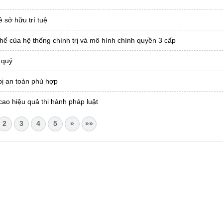
 sở hữu trí tuệ
hể của hệ thống chính trị và mô hình chính quyền 3 cấp
 quý
bị an toàn phù hợp
cao hiệu quả thi hành pháp luật
2
3
4
5
»
»»
CHÂU
i Châu
óa, Thể thao và Du lịch cấp 17/4/2026
 Văn phòng UBND tỉnh Lai Châu
 tâm Hành chính - Chính trị tỉnh Lai Châu