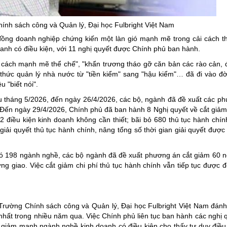
ng hợp
Giảm nghèo bền vững
ính sách công và Quản lý, Đại học
Fulbright
Việt Nam
Đưa nghị quyết của Đảng v
g đồng doanh nghiệp chứng kiến một làn gió mạnh mẽ trong cải cách t
Bầu cử đại biểu Quốc hội k
oanh có điều kiện, với 11 nghị quyết được Chính phủ ban hành.
Đại hội Đảng các cấp
i cách mạnh mẽ thể chế", "khẩn trương tháo gỡ căn bản các rào cản,
thức quản lý nhà nước từ "tiền kiểm" sang "hậu kiểm"… đã đi vào đờ
Gia đình hạnh phúc bền vữ
 "biết nói".
An toàn thông tin
u tháng 5/2026, đến ngày 26/4/2026, các bộ, ngành đã đề xuất các p
 Đến ngày 29/4/2026, Chính phủ đã ban hành 8 Nghị quyết về cắt giảm
Thông tin biên giới
2 điều kiện kinh doanh không cần thiết; bãi bỏ 680 thủ tục hành chín
Người Việt Nam ưu tiên dùn
iải quyết thủ tục hành chính, nâng tổng số thời gian giải quyết được 
Điểm báo
 có 198 ngành nghề, các bộ ngành đã đề xuất phương án cắt giảm 60 
Phóng sự ảnh
 giao. Việc cắt giảm chi phí thủ tục hành chính vẫn tiếp tục được đ
Chuyên mục khác
Trường Chính sách công và Quản lý, Đại học Fulbright Việt Nam đánh 
nhất trong nhiều năm qua. Việc Chính phủ liên tục ban hành các nghị q
là giảm mạnh ngành nghề kinh doanh có điều kiện cho thấy tư duy điề