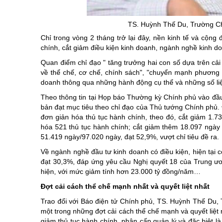
Chuyên đề tổ
TS. Huỳnh Thế Du, Trường Ch
Chỉ trong vòng 2 tháng trở lại đây, nền kinh tế và cộn
chính, cắt giảm điều kiện kinh doanh, ngành nghề kinh d
Quan điểm chỉ đạo " tăng trưởng hai con số dựa trên cả
về thể chế, cơ chế, chính sách", "chuyển mạnh phương 
doanh thông qua những hành động cụ thể và những số liệu
Theo thông tin tại Họp báo Thường kỳ Chính phủ vào đầ
bản đạt mục tiêu theo chỉ đạo của Thủ tướng Chính phủ.
đơn giản hóa thủ tục hành chính, theo đó, cắt giảm 1.73
hóa 521 thủ tục hành chính; cắt giảm thêm 18.097 ngày g
51.419 ngày/97.020 ngày, đạt 52,9%, vượt chỉ tiêu đề ra.
Về ngành nghề đầu tư kinh doanh có điều kiện, hiện tại
đạt 30,3%, đáp ứng yêu cầu Nghị quyết 18 của Trung ương
hiện, với mức giảm tính hơn 23.000 tỷ đồng/năm…
Đợt cải cách thể chế mạnh nhất và quyết liệt nhất
Trao đổi với Báo điện tử Chính phủ, TS. Huỳnh Thế Du, 
một trong những đợt cải cách thể chế mạnh và quyết liệt 
giảm thủ tục hành chính, phân cấp quản lý và đặc biệt 