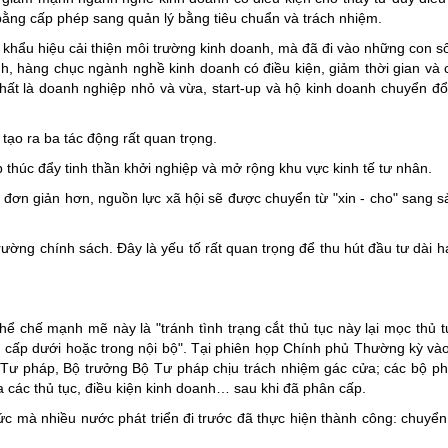
 bằng cấp phép sang quản lý bằng tiêu chuẩn và trách nhiệm.
 khẩu hiệu cải thiện môi trường kinh doanh, mà đã đi vào những con số
nh, hàng chục ngành nghề kinh doanh có điều kiện, giảm thời gian và c
nhất là doanh nghiệp nhỏ và vừa, start-up và hộ kinh doanh chuyển đổ
 tạo ra ba tác động rất quan trọng.
p thúc đẩy tinh thần khởi nghiệp và mở rộng khu vực kinh tế tư nhân.
c đơn giản hơn, nguồn lực xã hội sẽ được chuyển từ "xin - cho" sang s
rường chính sách. Đây là yếu tố rất quan trọng để thu hút đầu tư dài h
hể chế mạnh mẽ này là "tránh tình trạng cắt thủ tục này lại mọc thủ t
 ở cấp dưới hoặc trong nội bộ". Tại phiên họp Chính phủ Thường kỳ và
ư pháp, Bộ trưởng Bộ Tư pháp chịu trách nhiệm gác cửa; các bộ phả
 các thủ tục, điều kiện kinh doanh… sau khi đã phân cấp.
c mà nhiều nước phát triển đi trước đã thực hiện thành công: chuyể