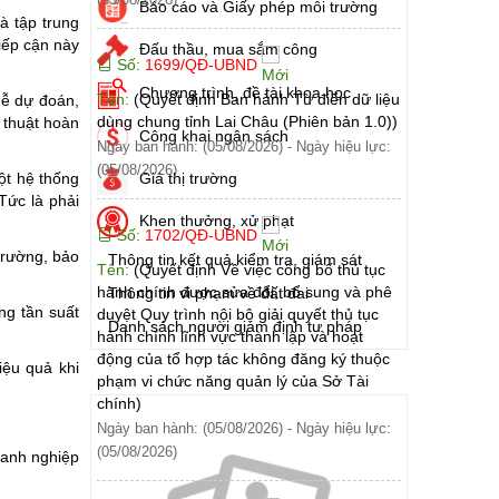
Báo cáo và Giấy phép môi trường
à tập trung
tiếp cận này
Đấu thầu, mua sắm công
Số:
1699/QĐ-UBND
Chương trình, đề tài khoa học
Tên:
(Quyết định Ban hành Từ điển dữ liệu
 dễ dự đoán,
dùng chung tỉnh Lai Châu (Phiên bản 1.0))
ỹ thuật hoàn
Công khai ngân sách
Ngày ban hành: (05/08/2026)
-
Ngày hiệu lực:
(05/08/2026)
Giá thị trường
ột hệ thống
 Tức là phải
Khen thưởng, xử phạt
Số:
1702/QĐ-UBND
trường, bảo
Thông tin kết quả kiểm tra, giám sát
Tên:
(Quyết định Về việc công bố thủ tục
hành chính được sửa đổi, bổ sung và phê
Thông tin vi phạm về đất đai
ng tần suất
duyệt Quy trình nội bộ giải quyết thủ tục
Danh sách người giám định tư pháp
hành chính lĩnh vực thành lập và hoạt
động của tổ hợp tác không đăng ký thuộc
iệu quả khi
phạm vi chức năng quản lý của Sở Tài
chính)
Ngày ban hành: (05/08/2026)
-
Ngày hiệu lực:
(05/08/2026)
oanh nghiệp