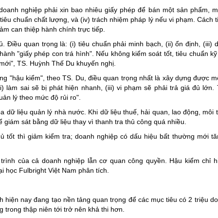
 doanh nghiệp phải xin bao nhiêu giấy phép để bán một sản phẩm, m
ii) tiêu chuẩn chất lượng, và (iv) trách nhiệm pháp lý nếu vi phạm. Cách 
m can thiệp hành chính trực tiếp.
 Điều quan trọng là: (i) tiêu chuẩn phải minh bạch, (ii) ổn định, (iii)
thành "giấy phép con trá hình". Nếu không kiểm soát tốt, tiêu chuẩn k
h mới", TS. Huỳnh Thế Du khuyến nghị.
ang "hậu kiểm", theo TS. Du, điều quan trọng nhất là xây dựng được m
) làm sai sẽ bị phát hiện nhanh, (iii) vi phạm sẽ phải trả giá đủ lớn.
ản lý theo mức độ rủi ro".
 dữ liệu quản lý nhà nước. Khi dữ liệu thuế, hải quan, lao động, môi 
 giám sát bằng dữ liệu thay vì thanh tra thủ công quá nhiều.
hủ tốt thì giảm kiểm tra; doanh nghiệp có dấu hiệu bất thường mới tă
 trình của cả doanh nghiệp lẫn cơ quan công quyền. Hậu kiểm chỉ h
ại học Fulbright Việt Nam phân tích.
 hiện nay đang tạo nền tảng quan trọng để các mục tiêu có 2 triệu d
trong thập niên tới trở nên khả thi hơn.