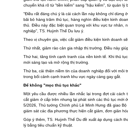
chuyển khá rõ từ "tiền kiểm" sang "hậu kiểm", từ quản lý
"Điều rất đáng chú ý là cải cách lần này không chỉ dừng ở
bãi bỏ hàng trăm thủ tục, hàng nghìn điều kiện kinh doa
thủ. Điều này đặc biệt quan trọng với khu vực tư nhân, 
nghiệp", TS. Huỳnh Thế Du lưu ý.
Theo vị chuyên gia, việc cắt giảm điều kiện kinh doanh sẽ
Thứ nhất, giảm rào cản gia nhập thị trường. Điều này giú
Thứ hai, tăng tính cạnh tranh của nền kinh tế. Khi thủ tụ
mới sáng tạo và mở rộng thị trường.
Thứ ba, cải thiện niềm tin của doanh nghiệp đối với môi t
trong bối cảnh cạnh tranh khu vực ngày càng gay gắt.
Để không "mọc thủ tục khác"
Một yêu cầu được nhiều lần nhắc lại trong đợt cải cách t
cắt giảm ở cấp trên nhưng lại phát sinh các thủ tục mới
5/2026, Thủ tướng Chính phủ Lê Minh Hưng đã giao Bộ T
giám sát các địa phương thực hiện cắt giảm, đơn giản hóa
Góp ý thêm, TS. Huỳnh Thế Du đề xuất áp dụng cách thứ
lý bằng tiêu chuẩn kỹ thuật.