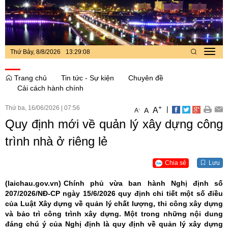
Thứ Bảy, 8/8/2026
13
:
29
:
09
Toggl
navig
Trang chủ
Tin tức - Sự kiện
Chuyên đề
Cải cách hành chính
Thứ ba, 16/06/2026
|
07:56
+
|
A
-
A
A
Quy định mới về quản lý xây dựng công
trình nhà ở riêng lẻ
Chia sẻ
Lưu
(laichau.gov.vn)
Chính phủ vừa ban hành Nghị định số
207/2026/NĐ-CP ngày 15/6/2026 quy định chi tiết một số điều
của Luật Xây dựng về quản lý chất Iượng, thi công xây dựng
và bảo trì công trình xây dựng. Một trong những nội dung
đáng chú ý của Nghị định là quy định về quản lý xây dựng