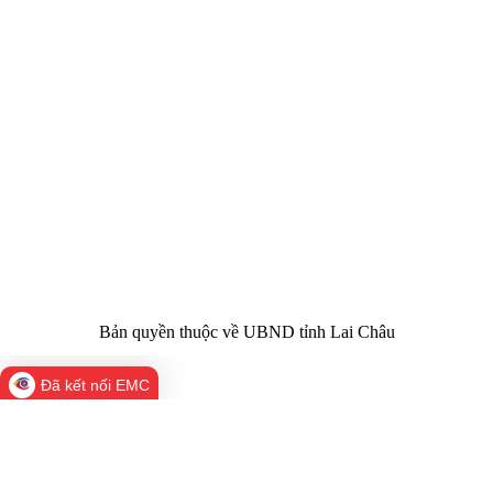
CỔNG THÔNG TIN ĐIỆN TỬ TỈNH LAI CHÂU
Cơ quan chủ
Ủy ban nhân dân tỉnh Lai Châu
quản:
31/GP-TTĐT do Sở Văn hóa, Thể thao và
Giấy phép số:
Du lịch cấp 17/4/2026
Chịu trách
Hoàng Minh Hải - Chánh Văn phòng UBND
nhiệm chính:
tỉnh Lai Châu
Trụ sở:
Tầng 1,2,3 nhà B - Trung tâm Hành chính -
Điện thoại | Fax:
Chính trị tỉnh Lai Châu
Email:
02133.876.337; 02133.876.359 |
02133.876.356
laichau@chinhphu.vn
Bản quyền thuộc về UBND tỉnh Lai Châu
Đã kết nối EMC