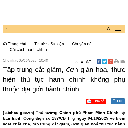
:
:
Toggl
navig
Trang chủ
Tin tức - Sự kiện
Chuyên đề
Cải cách hành chính
Chủ nhật, 05/10/2025
|
10:48
+
|
A
-
A
A
Tập trung cắt giảm, đơn giản hoá, thực
hiện thủ tục hành chính không phụ
thuộc địa giới hành chính
Chia sẻ
Lưu
(laichau.gov.vn)
Thủ tướng Chính phủ Phạm Minh Chính ký
ban hành Công điện số 187/CĐ-TTg ngày 04/10/2025 về kiểm
soát chặt chẽ, tập trung cắt giảm, đơn giản hoá thủ tục hành