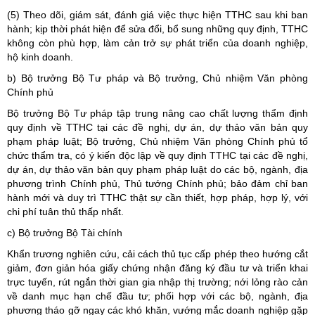
(5) Theo dõi, giám sát, đánh giá việc thực hiện TTHC sau khi ban
hành; kịp thời phát hiện để sửa đổi, bổ sung những quy định, TTHC
không còn phù hợp, làm cản trở sự phát triển của doanh nghiệp,
hộ kinh doanh.
b) Bộ trưởng Bộ Tư pháp và Bộ trưởng, Chủ nhiệm Văn phòng
Chính phủ
Bộ trưởng Bộ Tư pháp tập trung nâng cao chất lượng thẩm định
quy định về TTHC tại các đề nghị, dự án, dự thảo văn bản quy
phạm pháp luật; Bộ trưởng, Chủ nhiệm Văn phòng Chính phủ tổ
chức thẩm tra, có ý kiến độc lập về quy định TTHC tại các đề nghị,
dự án, dự thảo văn bản quy phạm pháp luật do các bộ, ngành, địa
phương trình Chính phủ, Thủ tướng Chính phủ; bảo đảm chỉ ban
hành mới và duy trì TTHC thật sự cần thiết, hợp pháp, hợp lý, với
chi phí tuân thủ thấp nhất.
c) Bộ trưởng Bộ Tài chính
Khẩn trương nghiên cứu, cải cách thủ tục cấp phép theo hướng cắt
giảm, đơn giản hóa giấy chứng nhận đăng ký đầu tư và triển khai
trực tuyến, rút ngắn thời gian gia nhập thị trường; nới lỏng rào cản
về danh mục hạn chế đầu tư; phối hợp với các bộ, ngành, địa
phương tháo gỡ ngay các khó khăn, vướng mắc doanh nghiệp gặp