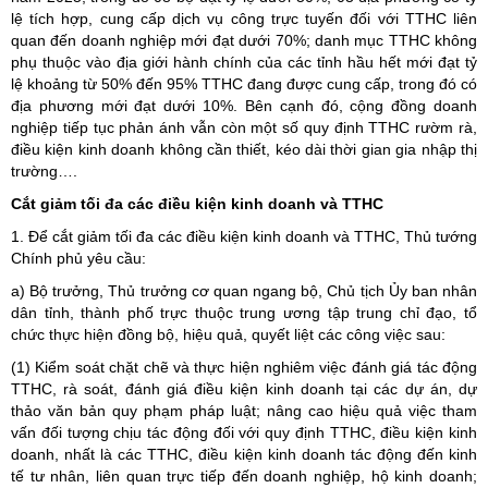
lệ tích hợp, cung cấp dịch vụ công trực tuyến đối với TTHC liên
quan đến doanh nghiệp mới đạt dưới 70%; danh mục TTHC không
phụ thuộc vào địa giới hành chính của các tỉnh hầu hết mới đạt tỷ
lệ khoảng từ 50% đến 95% TTHC đang được cung cấp, trong đó có
địa phương mới đạt dưới 10%. Bên cạnh đó, cộng đồng doanh
nghiệp tiếp tục phản ánh vẫn còn một số quy định TTHC rườm rà,
điều kiện kinh doanh không cần thiết, kéo dài thời gian gia nhập thị
trường….
Cắt giảm tối đa các điều kiện kinh doanh và TTHC
1. Để cắt giảm tối đa các điều kiện kinh doanh và TTHC, Thủ tướng
Chính phủ yêu cầu:
a) Bộ trưởng, Thủ trưởng cơ quan ngang bộ, Chủ tịch Ủy ban nhân
dân tỉnh, thành phố trực thuộc trung ương tập trung chỉ đạo, tổ
chức thực hiện đồng bộ, hiệu quả, quyết liệt các công việc sau:
(1) Kiểm soát chặt chẽ và thực hiện nghiêm việc đánh giá tác động
TTHC, rà soát, đánh giá điều kiện kinh doanh tại các dự án, dự
thảo văn bản quy phạm pháp luật; nâng cao hiệu quả việc tham
vấn đối tượng chịu tác động đối với quy định TTHC, điều kiện kinh
doanh, nhất là các TTHC, điều kiện kinh doanh tác động đến kinh
tế tư nhân, liên quan trực tiếp đến doanh nghiệp, hộ kinh doanh;