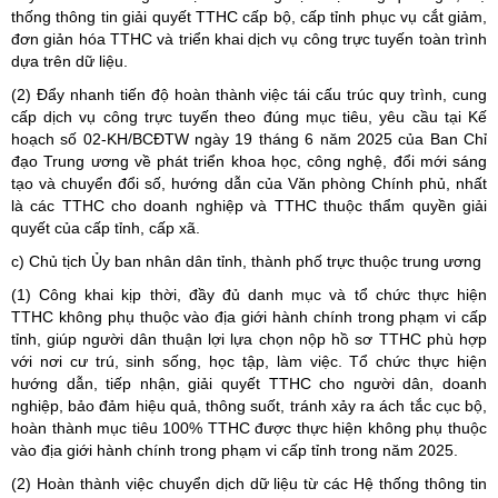
thống thông tin giải quyết TTHC cấp bộ, cấp tỉnh phục vụ cắt giảm,
đơn giản hóa TTHC và triển khai dịch vụ công trực tuyến toàn trình
dựa trên dữ liệu.
(2) Đẩy nhanh tiến độ hoàn thành việc tái cấu trúc quy trình, cung
cấp dịch vụ công trực tuyến theo đúng mục tiêu, yêu cầu tại Kế
hoạch số 02-KH/BCĐTW ngày 19 tháng 6 năm 2025 của Ban Chỉ
đạo Trung ương về phát triển khoa học, công nghệ, đổi mới sáng
tạo và chuyển đổi số, hướng dẫn của Văn phòng Chính phủ, nhất
là các TTHC cho doanh nghiệp và TTHC thuộc thẩm quyền giải
quyết của cấp tỉnh, cấp xã.
c) Chủ tịch Ủy ban nhân dân tỉnh, thành phố trực thuộc trung ương
(1) Công khai kịp thời, đầy đủ danh mục và tổ chức thực hiện
TTHC không phụ thuộc vào địa giới hành chính trong phạm vi cấp
tỉnh, giúp người dân thuận lợi lựa chọn nộp hồ sơ TTHC phù hợp
với nơi cư trú, sinh sống, học tập, làm việc. Tổ chức thực hiện
hướng dẫn, tiếp nhận, giải quyết TTHC cho người dân, doanh
nghiệp, bảo đảm hiệu quả, thông suốt, tránh xảy ra ách tắc cục bộ,
hoàn thành mục tiêu 100% TTHC được thực hiện không phụ thuộc
vào địa giới hành chính trong phạm vi cấp tỉnh trong năm 2025.
(2) Hoàn thành việc chuyển dịch dữ liệu từ các Hệ thống thông tin