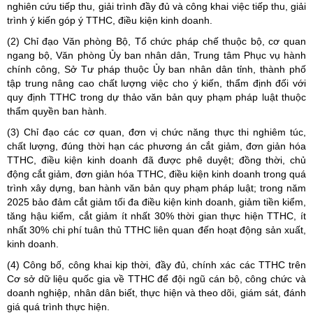
nghiên cứu tiếp thu, giải trình đầy đủ và công khai việc tiếp thu, giải
trình ý kiến góp ý TTHC, điều kiện kinh doanh.
(2) Chỉ đạo Văn phòng Bộ, Tổ chức pháp chế thuộc bộ, cơ quan
ngang bộ, Văn phòng Ủy ban nhân dân, Trung tâm Phục vụ hành
chính công, Sở Tư pháp thuộc Ủy ban nhân dân tỉnh, thành phố
tập trung nâng cao chất lượng việc cho ý kiến, thẩm định đối với
quy định TTHC trong dự thảo văn bản quy phạm pháp luật thuộc
thẩm quyền ban hành.
(3) Chỉ đạo các cơ quan, đơn vị chức năng thực thi nghiêm túc,
chất lượng, đúng thời hạn các phương án cắt giảm, đơn giản hóa
TTHC, điều kiện kinh doanh đã được phê duyệt; đồng thời, chủ
động cắt giảm, đơn giản hóa TTHC, điều kiện kinh doanh trong quá
trình xây dựng, ban hành văn bản quy phạm pháp luật; trong năm
2025 bảo đảm cắt giảm tối đa điều kiện kinh doanh, giảm tiền kiểm,
tăng hậu kiểm, cắt giảm ít nhất 30% thời gian thực hiện TTHC, ít
nhất 30% chi phí tuân thủ TTHC liên quan đến hoạt động sản xuất,
kinh doanh.
(4) Công bố, công khai kịp thời, đầy đủ, chính xác các TTHC trên
Cơ sở dữ liệu quốc gia về TTHC để đội ngũ cán bộ, công chức và
doanh nghiệp, nhân dân biết, thực hiện và theo dõi, giám sát, đánh
giá quá trình thực hiện.