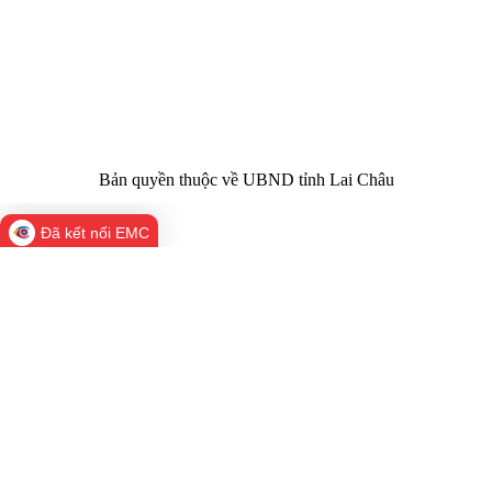
Trụ sở:
Tầng 1,2,3 nhà B - Trung tâm Hành chính -
Điện thoại | Fax:
Chính trị tỉnh Lai Châu
Email:
02133.876.337; 02133.876.359 |
02133.876.356
laichau@chinhphu.vn
Bản quyền thuộc về UBND tỉnh Lai Châu
Đã kết nối EMC