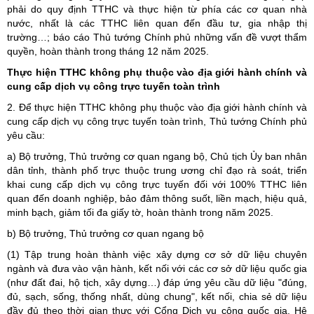
phải do quy định TTHC và thực hiện từ phía các cơ quan nhà
nước, nhất là các TTHC liên quan đến đầu tư, gia nhập thị
trường…; báo cáo Thủ tướng Chính phủ những vấn đề vượt thẩm
quyền, hoàn thành trong tháng 12 năm 2025.
Thực hiện TTHC không phụ thuộc vào địa giới hành chính và
cung cấp dịch vụ công trực tuyến toàn trình
2. Để thực hiện TTHC không phụ thuộc vào địa giới hành chính và
cung cấp dịch vụ công trực tuyến toàn trình, Thủ tướng Chính phủ
yêu cầu:
a) Bộ trưởng, Thủ trưởng cơ quan ngang bộ, Chủ tịch Ủy ban nhân
dân tỉnh, thành phố trực thuộc trung ương chỉ đạo rà soát, triển
khai cung cấp dịch vụ công trực tuyến đối với 100% TTHC liên
quan đến doanh nghiệp, bảo đảm thông suốt, liền mạch, hiệu quả,
minh bạch, giảm tối đa giấy tờ, hoàn thành trong năm 2025.
b) Bộ trưởng, Thủ trưởng cơ quan ngang bộ
(1) Tập trung hoàn thành việc xây dựng cơ sở dữ liệu chuyên
ngành và đưa vào vận hành, kết nối với các cơ sở dữ liệu quốc gia
(như đất đai, hộ tịch, xây dựng…) đáp ứng yêu cầu dữ liệu "đúng,
đủ, sạch, sống, thống nhất, dùng chung", kết nối, chia sẻ dữ liệu
đầy đủ theo thời gian thực với Cổng Dịch vụ công quốc gia, Hệ