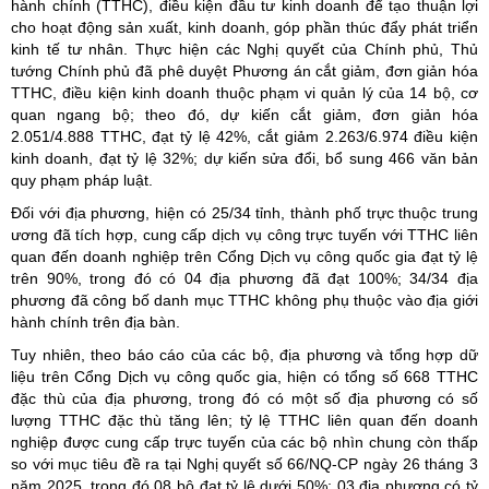
hành chính (TTHC), điều kiện đầu tư kinh doanh để tạo thuận lợi
cho hoạt động sản xuất, kinh doanh, góp phần thúc đẩy phát triển
kinh tế tư nhân. Thực hiện các Nghị quyết của Chính phủ, Thủ
tướng Chính phủ đã phê duyệt Phương án cắt giảm, đơn giản hóa
TTHC, điều kiện kinh doanh thuộc phạm vi quản lý của 14 bộ, cơ
quan ngang bộ; theo đó, dự kiến cắt giảm, đơn giản hóa
2.051/4.888 TTHC, đạt tỷ lệ 42%, cắt giảm 2.263/6.974 điều kiện
kinh doanh, đạt tỷ lệ 32%; dự kiến sửa đổi, bổ sung 466 văn bản
quy phạm pháp luật.
Đối với địa phương, hiện có 25/34 tỉnh, thành phố trực thuộc trung
ương đã tích hợp, cung cấp dịch vụ công trực tuyến với TTHC liên
quan đến doanh nghiệp trên Cổng Dịch vụ công quốc gia đạt tỷ lệ
trên 90%, trong đó có 04 địa phương đã đạt 100%; 34/34 địa
phương đã công bố danh mục TTHC không phụ thuộc vào địa giới
hành chính trên địa bàn.
Tuy nhiên, theo báo cáo của các bộ, địa phương và tổng hợp dữ
liệu trên Cổng Dịch vụ công quốc gia, hiện có tổng số 668 TTHC
đặc thù của địa phương, trong đó có một số địa phương có số
lượng TTHC đặc thù tăng lên; tỷ lệ TTHC liên quan đến doanh
nghiệp được cung cấp trực tuyến của các bộ nhìn chung còn thấp
so với mục tiêu đề ra tại Nghị quyết số 66/NQ-CP ngày 26 tháng 3
năm 2025, trong đó 08 bộ đạt tỷ lệ dưới 50%; 03 địa phương có tỷ