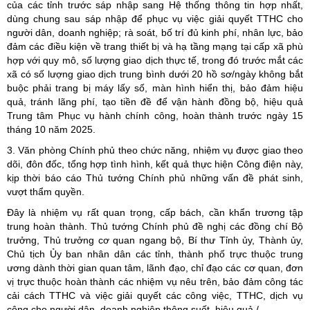
của các tỉnh trước sáp nhập sang Hệ thống thông tin hợp nhất,
dùng chung sau sáp nhập để phục vụ việc giải quyết TTHC cho
người dân, doanh nghiệp; rà soát, bố trí đủ kinh phí, nhân lực, bảo
đảm các điều kiện về trang thiết bị và hạ tầng mạng tại cấp xã phù
hợp với quy mô, số lượng giao dịch thực tế, trong đó trước mắt các
xã có số lượng giao dịch trung bình dưới 20 hồ sơ/ngày không bắt
buộc phải trang bị máy lấy số, màn hình hiển thị, bảo đảm hiệu
quả, tránh lãng phí, tạo tiền đề để vận hành đồng bộ, hiệu quả
Trung tâm Phục vụ hành chính công, hoàn thành trước ngày 15
tháng 10 năm 2025.
3. Văn phòng Chính phủ theo chức năng, nhiệm vụ được giao theo
dõi, đôn đốc, tổng hợp tình hình, kết quả thực hiện Công điện này,
kịp thời báo cáo Thủ tướng Chính phủ những vấn đề phát sinh,
vượt thẩm quyền.
Đây là nhiệm vụ rất quan trọng, cấp bách, cần khẩn trương tập
trung hoàn thành. Thủ tướng Chính phủ đề nghị các đồng chí Bộ
trưởng, Thủ trưởng cơ quan ngang bộ, Bí thư Tỉnh ủy, Thành ủy,
Chủ tịch Ủy ban nhân dân các tỉnh, thành phố trực thuộc trung
ương dành thời gian quan tâm, lãnh đạo, chỉ đạo các cơ quan, đơn
vị trực thuộc hoàn thành các nhiệm vụ nêu trên, bảo đảm công tác
cải cách TTHC và việc giải quyết các công việc, TTHC, dịch vụ
công cho người dân, doanh nghiệp thông suốt, hiệu quả./.