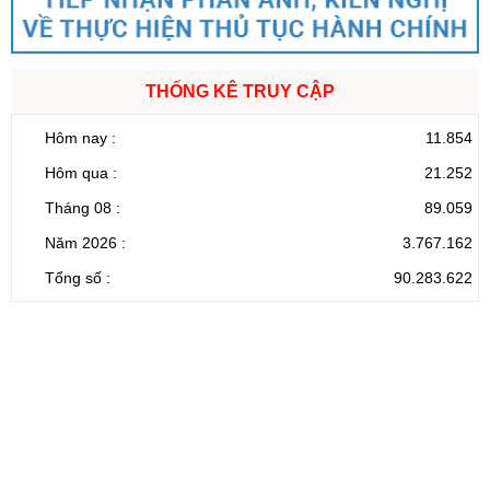
THỐNG KÊ TRUY CẬP
Hôm nay :
11.854
Hôm qua :
21.252
Tháng 08 :
89.059
Năm 2026 :
3.767.162
Tổng số :
90.283.622
CỔNG THÔNG TIN ĐIỆN TỬ TỈNH LAI CHÂU
Cơ quan chủ
Ủy ban nhân dân tỉnh Lai Châu
quản:
31/GP-TTĐT do Sở Văn hóa, Thể thao và
Giấy phép số:
Du lịch cấp 17/4/2026
Chịu trách
Hoàng Minh Hải - Chánh Văn phòng UBND
nhiệm chính:
tỉnh Lai Châu