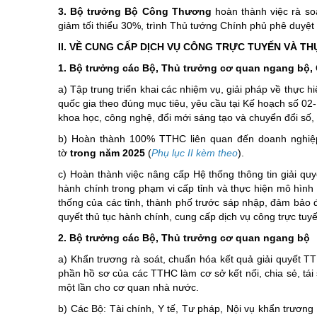
3. Bộ trưởng Bộ Công Thương
hoàn thành việc rà so
giảm tối thiểu 30%, trình Thủ tướng Chính phủ phê duyệt
II. VỀ CUNG CẤP DỊCH VỤ CÔNG TRỰC TUYẾN VÀ T
1. Bộ trưởng các Bộ, Thủ trưởng cơ quan ngang bộ, 
a) Tập trung triển khai các nhiệm vụ, giải pháp về thực h
quốc gia theo đúng mục tiêu, yêu cầu tại Kế hoạch số 
khoa học, công nghệ, đổi mới sáng tạo và chuyển đổi số,
b) Hoàn thành 100% TTHC liên quan đến doanh nghiệp đ
tờ
trong năm 2025
(
Phụ lục II kèm theo
).
c) Hoàn thành việc nâng cấp Hệ thống thông tin giải q
hành chính trong phạm vi cấp tỉnh và thực hiện mô hình
thống của các tỉnh, thành phố trước sáp nhập, đảm bảo đầ
quyết thủ tục hành chính, cung cấp dịch vụ công trực tuy
2. Bộ trưởng các Bộ, Thủ trưởng cơ quan ngang bộ
a) Khẩn trương rà soát, chuẩn hóa kết quả giải quyết 
phần hồ sơ của các TTHC làm cơ sở kết nối, chia sẻ, tái 
một lần cho cơ quan nhà nước.
b) Các Bộ: Tài chính, Y tế, Tư pháp, Nội vụ khẩn trương