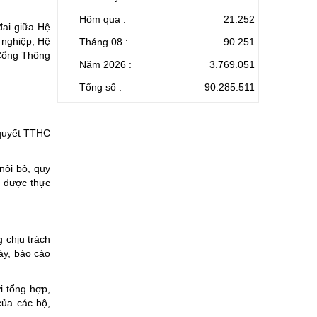
Hôm qua :
21.252
đai giữa Hệ
 nghiệp, Hệ
Tháng 08 :
90.251
 Cổng Thông
Năm 2026 :
3.769.051
Tổng số :
90.285.511
 quyết TTHC
 nội bộ, quy
C được thực
 chịu trách
ày, báo cáo
i tổng hợp,
ủa các bộ,