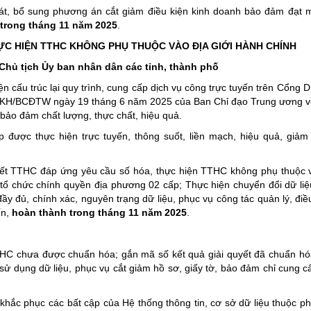
át, bổ sung phương án cắt giảm điều kiện kinh doanh bảo đảm đạt m
trong tháng 11 năm 2025
.
HỰC HIỆN TTHC KHÔNG PHỤ THUỘC VÀO ĐỊA GIỚI HÀNH CHÍNH
Chủ tịch Ủy ban nhân dân các tỉnh, thành phố
iện cấu trúc lại quy trình, cung cấp dịch vụ công trực tuyến trên Cổng 
02-KH/BCĐTW ngày 19 tháng 6 năm 2025 của Ban Chỉ đạo Trung ương về
 bảo đảm chất lượng, thực chất, hiệu quả.
ược thực hiện trực tuyến, thông suốt, liền mạch, hiệu quả, giảm 
uyết TTHC đáp ứng yêu cầu số hóa, thực hiện TTHC không phụ thuộc v
 tổ chức chính quyền địa phương 02 cấp; Thực hiện chuyển đổi dữ liệ
y đủ, chính xác, nguyên trạng dữ liệu, phục vụ công tác quản lý, điều
ến,
hoàn thành trong tháng 11 năm 2025
.
TTHC chưa được chuẩn hóa; gắn mã số kết quả giải quyết đã chuẩn hó
sử dụng dữ liệu, phục vụ cắt giảm hồ sơ, giấy tờ, bảo đảm chỉ cung cấ
 khắc phục các bất cập của Hệ thống thông tin, cơ sở dữ liệu thuộc p