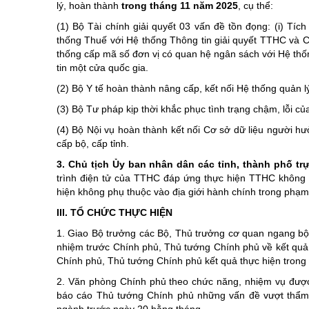
lý, hoàn thành
trong tháng 11 năm 2025
, cụ thể:
(1) Bộ Tài chính giải quyết 03 vấn đề tồn đọng: (i) Tíc
thống Thuế với Hệ thống Thông tin giải quyết TTHC và Cơ 
thống cấp mã số đơn vị có quan hệ ngân sách với Hệ thống
tin một cửa quốc gia.
(2) Bộ Y tế hoàn thành nâng cấp, kết nối Hệ thống quản
(3) Bộ Tư pháp kịp thời khắc phục tình trạng chậm, lỗi củ
(4) Bộ Nội vụ hoàn thành kết nối Cơ sở dữ liệu người hư
cấp bộ, cấp tỉnh.
3. Chủ tịch Ủy ban nhân dân các tỉnh, thành phố t
trình điện tử của TTHC đáp ứng thực hiện TTHC không 
hiện không phụ thuộc vào địa giới hành chính trong phạm v
III. TỔ CHỨC THỰC HIỆN
1. Giao Bộ trưởng các Bộ, Thủ trưởng cơ quan ngang bộ,
nhiệm trước Chính phủ, Thủ tướng Chính phủ về kết quả
Chính phủ, Thủ tướng Chính phủ kết quả thực hiện trong
2. Văn phòng Chính phủ theo chức năng, nhiệm vụ được gi
báo cáo Thủ tướng Chính phủ những vấn đề vượt thẩm 