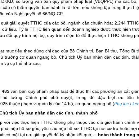
, ĐKKD, số lượng văn bản quy phạm pháp luật (VBQPPL) mà các bộ,
 cấp có thẩm quyền ban hành là rất lớn, nếu không tập trung thực hiệ
cầu của Nghị quyết số 66/NQ-CP.
ết quả giải quyết TTHC của các bộ, ngành cần chuẩn hóa; 2.244 TTH
g dữ liệu. Tỷ lệ TTHC liên quan đến doanh nghiệp được thực hiện trự
sửa đổi quy trình nội bộ, quy trình điện tử để thực hiện TTHC không ph
 mục tiêu theo đúng chỉ đạo của Bộ Chính trị, Ban Bí thư, Tổng Bí 
ủ trưởng cơ quan ngang bộ, Chủ tịch Uỷ ban nhân dân các tỉnh, thà
m vụ cụ thể như sau:
g
485
văn bản quy phạm pháp luật để thực thi các phương án cắt giả
hủ tướng Chính phủ phê duyệt, trong đó đặc biệt ưu tiên h
025 thuộc phạm vi quản lý của 14 bộ, cơ quan ngang bộ (
Phụ lục I kè
Chủ tịch Ủy ban nhân dân các tỉnh, thành phố
 với việc thực hiện TTHC không phụ thuộc vào địa giới hành chính và
 phải nộp hồ sơ gốc; yêu cầu nộp hồ sơ TTHC tại nơi cư trú hoặc nơi 
ải có mặt tại nơi giải quyết để ký nhận kết quả,…
hoàn thành trong 