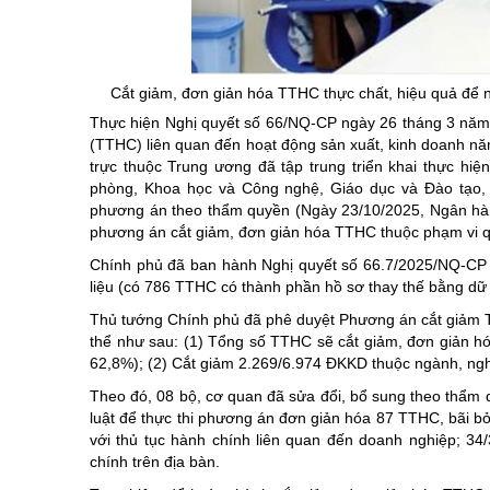
Chuyên đề tổ
Cắt giảm, đơn giản hóa TTHC thực chất, hiệu quả để ng
Thực hiện Nghị quyết số 66/NQ-CP ngày 26 tháng 3 năm 
(TTHC) liên quan đến hoạt động sản xuất, kinh doanh nă
trực thuộc Trung ương đã tập trung triển khai thực h
phòng, Khoa học và Công nghệ, Giáo dục và Đào tạo,
phương án theo thẩm quyền (Ngày 23/10/2025, Ngân hà
phương án cắt giảm, đơn giản hóa TTHC thuộc phạm vi q
Chính phủ đã ban hành Nghị quyết số 66.7/2025/NQ-CP 
liệu (có 786 TTHC có thành phần hồ sơ thay thế bằng dữ 
Thủ tướng Chính phủ đã phê duyệt Phương án cắt giảm T
thể như sau: (1) Tổng số TTHC sẽ cắt giảm, đơn giản h
62,8%); (2) Cắt giảm 2.269/6.974 ĐKKD thuộc ngành, nghề
Theo đó, 08 bộ, cơ quan đã sửa đổi, bổ sung theo thẩm
luật để thực thi phương án đơn giản hóa 87 TTHC, bãi bỏ
với thủ tục hành chính liên quan đến doanh nghiệp; 3
chính trên địa bàn.