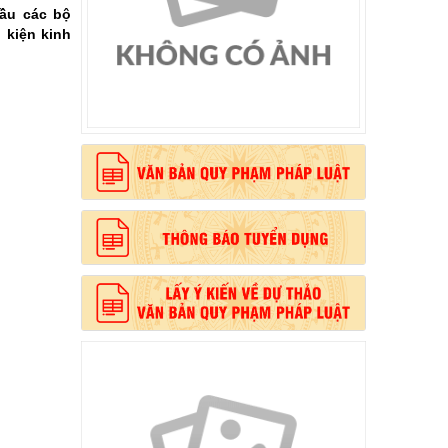
ầu các bộ
 kiện kinh
, phong cách Hồ Chí Minh”