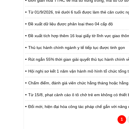
Đơn giản hóa TTHC về mã số vùng trồng, mã số cơ sở
Từ 01/9/2026, trẻ dưới 6 tuổi được làm thẻ căn cước ng
Đề xuất dữ liệu được phân loại theo 04 cấp độ
Đề xuất tích hợp thêm 16 loại giấy tờ lĩnh vực giao th
Thủ tục hành chính ngành y tế tiếp tục được tinh gọn
Rút ngắn 55% thời gian giải quyết thủ tục hành chính về
Hội nghị sơ kết 1 năm vận hành mô hình tổ chức tổng t
Chấm điểm, đánh giá viên chức hằng tháng hoặc hằng
Từ 15/8, phạt cảnh cáo ô tô chở trẻ em không có thiết 
Đổi mới, hiện đại hóa công tác pháp chế gắn với nâng 
1