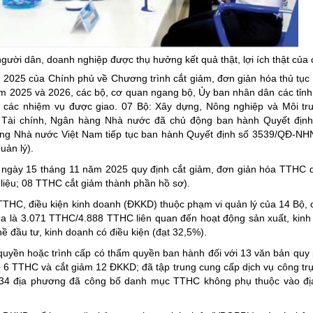
ng hợp
Giảm nghèo bền vững
Đưa nghị quyết của Đảng v
Bầu cử đại biểu Quốc hội k
ười dân, doanh nghiệp được thụ hưởng kết quả thật, lợi ích thật của 
2025 của Chính phủ về Chương trình cắt giảm, đơn giản hóa thủ tục
Đại hội Đảng các cấp
m 2025 và 2026, các bộ, cơ quan ngang bộ, Ủy ban nhân dân các tỉnh
Gia đình hạnh phúc bền vữ
iện các nhiệm vụ được giao. 07 Bộ: Xây dựng, Nông nghiệp và Môi t
 Tài chính, Ngân hàng Nhà nước đã chủ động ban hành Quyết định
An toàn thông tin
ng Nhà nước Việt Nam tiếp tục ban hành Quyết định số 3539/QĐ-NH
uản lý).
Thông tin biên giới
ngày 15 tháng 11 năm 2025 quy định cắt giảm, đơn giản hóa TTHC 
Người Việt Nam ưu tiên dùn
liệu; 08 TTHC cắt giảm thành phần hồ sơ).
Điểm báo
THC, điều kiện kinh doanh (ĐKKD) thuộc phạm vi quản lý của 14 Bộ, 
óa là 3.071 TTHC/4.888 TTHC liên quan đến hoạt động sản xuất, kinh
Phóng sự ảnh
 đầu tư, kinh doanh có điều kiện (đạt 32,5%).
Chuyên mục khác
 quyền hoặc trình cấp có thẩm quyền ban hành đối với 13 văn bản qu
 6 TTHC và cắt giảm 12 ĐKKD; đã tập trung cung cấp dịch vụ công trự
4/34 địa phương đã công bố danh mục TTHC không phụ thuộc vào đị