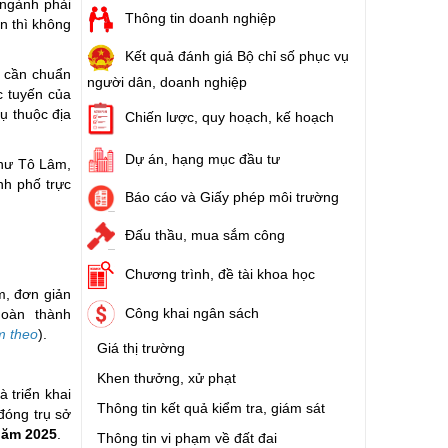
 ngành phải
Thông tin doanh nghiệp
n thì không
Kết quả đánh giá Bộ chỉ số phục vụ
C cần chuẩn
người dân, doanh nghiệp
c tuyến của
ụ thuộc địa
Chiến lược, quy hoạch, kế hoạch
Dự án, hạng mục đầu tư
thư Tô Lâm,
nh phố trực
Báo cáo và Giấy phép môi trường
Đấu thầu, mua sắm công
Chương trình, đề tài khoa học
m, đơn giản
Công khai ngân sách
oàn thành
m theo
).
Giá thị trường
Khen thưởng, xử phạt
 triển khai
Thông tin kết quả kiểm tra, giám sát
đóng trụ sở
năm 2025
.
Thông tin vi phạm về đất đai