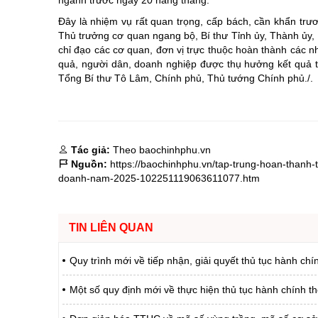
ngành trước ngày 20 hằng tháng.
Đây là nhiệm vụ rất quan trọng, cấp bách, cần khẩn trư
Thủ trưởng cơ quan ngang bộ, Bí thư Tỉnh ủy, Thành ủy, 
chỉ đạo các cơ quan, đơn vị trực thuộc hoàn thành các n
quả, người dân, doanh nghiệp được thụ hưởng kết quả thật
Tổng Bí thư Tô Lâm, Chính phủ, Thủ tướng Chính phủ./.
Tác giả:
Theo baochinhphu.vn
Nguồn:
https://baochinhphu.vn/tap-trung-hoan-thanh-
doanh-nam-2025-102251119063611077.htm
TIN LIÊN QUAN
Quy trình mới về tiếp nhận, giải quyết thủ tục hành chí
Một số quy định mới về thực hiện thủ tục hành chính t