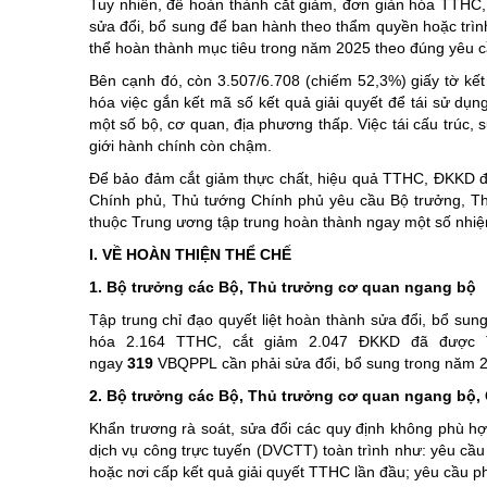
Tuy nhiên, để hoàn thành cắt giảm, đơn giản hóa TTHC
sửa đổi, bổ sung để ban hành theo thẩm quyền hoặc trình
thể hoàn thành mục tiêu trong năm 2025 theo đúng yêu 
Bên cạnh đó, còn 3.507/6.708 (chiếm 52,3%) giấy tờ k
hóa việc gắn kết mã số kết quả giải quyết để tái sử dụn
một số bộ, cơ quan, địa phương thấp. Việc tái cấu trúc, 
giới hành chính còn chậm.
Để bảo đảm cắt giảm thực chất, hiệu quả TTHC, ĐKKD đạt
Chính phủ, Thủ tướng Chính phủ yêu cầu Bộ trưởng, Th
thuộc Trung ương tập trung hoàn thành ngay một số nhiệ
I. VỀ HOÀN THIỆN THỂ CHẾ
1. Bộ trưởng các Bộ, Thủ trưởng cơ quan ngang bộ
Tập trung chỉ đạo quyết liệt hoàn thành sửa đổi, bổ sun
hóa 2.164 TTHC, cắt giảm 2.047 ĐKKD đã được T
ngay
319
VBQPPL cần phải sửa đổi, bổ sung trong năm 2
2. Bộ trưởng các Bộ, Thủ trưởng cơ quan ngang bộ, 
Khẩn trương rà soát, sửa đổi các quy định không phù hợp
dịch vụ công trực tuyến (DVCTT) toàn trình như: yêu cầu
hoặc nơi cấp kết quả giải quyết TTHC lần đầu; yêu cầu ph