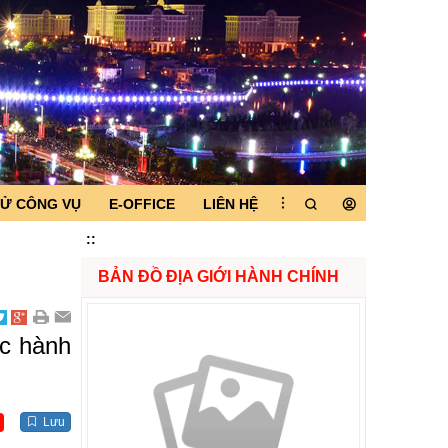
TỬ CÔNG VỤ
E-OFFICE
LIÊN HỆ
:
:
BẢN ĐỒ ĐỊA GIỚI HÀNH CHÍNH
ục hành
Lưu