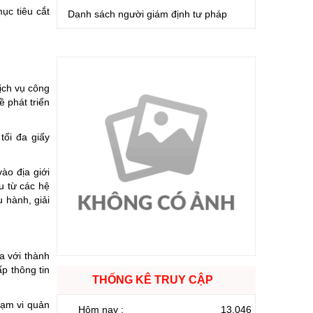
ục tiêu cắt
Danh sách người giám định tư pháp
Dịch vụ công
 phát triển
tối đa giấy
ào địa giới
u từ các hệ
 hành, giải
a với thành
p thông tin
THỐNG KÊ TRUY CẬP
hạm vi quản
Hôm nay :
13.046