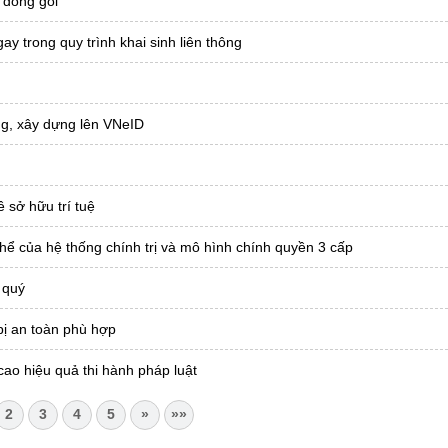
 đóng gói
ay trong quy trình khai sinh liên thông
ông, xây dựng lên VNeID
 sở hữu trí tuệ
hể của hệ thống chính trị và mô hình chính quyền 3 cấp
 quý
bị an toàn phù hợp
cao hiệu quả thi hành pháp luật
2
3
4
5
»
»»