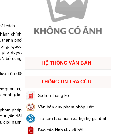
ào cuộc sống
hóa XVI và đại biểu Hội đồng nhân dân các cấp nhiệm kỳ 2026 - 2031
cải cách.
 hành chính
, thành phố
ng
rường, Quốc
 phê duyệt
NN bổ sung
HỆ THỐNG VĂN BẢN
dựa trên dữ
g hàng Việt Nam
THÔNG TIN TRA CỨU
cơ quan; cụ
 doanh (đạt
Số liệu thống kê
Văn bản quy phạm pháp luật
y phạm pháp
c tuyến đối
Tra cứu bảo hiểm xã hội hộ gia đình
a giới hành
Báo cáo kinh tế - xã hội