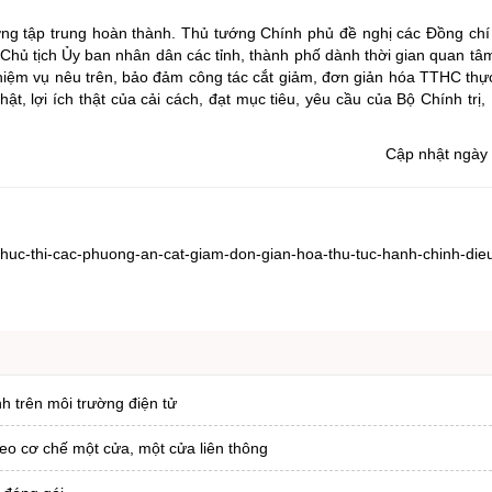
ơng tập trung hoàn thành. Thủ tướng Chính phủ đề nghị các Đồng chí
Chủ tịch Ủy ban nhân dân các tỉnh, thành phố dành thời gian quan tâm
hiệm vụ nêu trên, bảo đảm công tác cắt giảm, đơn giản hóa TTHC thực
, lợi ích thật của cải cách, đạt mục tiêu, yêu cầu của Bộ Chính trị, 
Cập nhật ngày
thuc-thi-cac-phuong-an-cat-giam-don-gian-hoa-thu-tuc-hanh-chinh-dieu
nh trên môi trường điện tử
heo cơ chế một cửa, một cửa liên thông