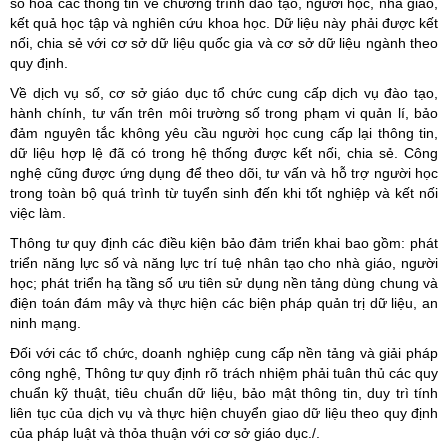
số hóa các thông tin về chương trình đào tạo, người học, nhà giáo,
kết quả học tập và nghiên cứu khoa học. Dữ liệu này phải được kết
nối, chia sẻ với cơ sở dữ liệu quốc gia và cơ sở dữ liệu ngành theo
quy định.
Về dịch vụ số, cơ sở giáo dục tổ chức cung cấp dịch vụ đào tạo,
hành chính, tư vấn trên môi trường số trong phạm vi quản lí, bảo
đảm nguyên tắc không yêu cầu người học cung cấp lại thông tin,
dữ liệu hợp lệ đã có trong hệ thống được kết nối, chia sẻ. Công
nghệ cũng được ứng dụng để theo dõi, tư vấn và hỗ trợ người học
trong toàn bộ quá trình từ tuyển sinh đến khi tốt nghiệp và kết nối
việc làm.
Thông tư quy định các điều kiện bảo đảm triển khai bao gồm: phát
triển năng lực số và năng lực trí tuệ nhân tạo cho nhà giáo, người
học; phát triển hạ tầng số ưu tiên sử dụng nền tảng dùng chung và
điện toán đám mây và thực hiện các biện pháp quản trị dữ liệu, an
ninh mạng.
Đối với các tổ chức, doanh nghiệp cung cấp nền tảng và giải pháp
công nghệ, Thông tư quy định rõ trách nhiệm phải tuân thủ các quy
chuẩn kỹ thuật, tiêu chuẩn dữ liệu, bảo mật thông tin, duy trì tính
liên tục của dịch vụ và thực hiện chuyển giao dữ liệu theo quy định
của pháp luật và thỏa thuận với cơ sở giáo dục./.