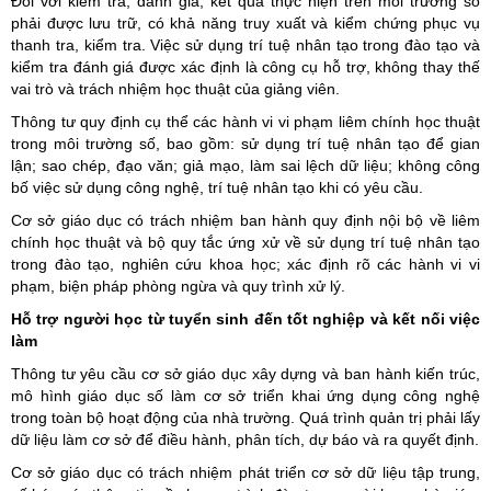
Đối với kiểm tra, đánh giá, kết quả thực hiện trên môi trường số
phải được lưu trữ, có khả năng truy xuất và kiểm chứng phục vụ
thanh tra, kiểm tra. Việc sử dụng trí tuệ nhân tạo trong đào tạo và
kiểm tra đánh giá được xác định là công cụ hỗ trợ, không thay thế
vai trò và trách nhiệm học thuật của giảng viên.
Thông tư quy định cụ thể các hành vi vi phạm liêm chính học thuật
trong môi trường số, bao gồm: sử dụng trí tuệ nhân tạo để gian
lận; sao chép, đạo văn; giả mạo, làm sai lệch dữ liệu; không công
bố việc sử dụng công nghệ, trí tuệ nhân tạo khi có yêu cầu.
Cơ sở giáo dục có trách nhiệm ban hành quy định nội bộ về liêm
chính học thuật và bộ quy tắc ứng xử về sử dụng trí tuệ nhân tạo
trong đào tạo, nghiên cứu khoa học; xác định rõ các hành vi vi
phạm, biện pháp phòng ngừa và quy trình xử lý.
Hỗ trợ người học từ tuyển sinh đến tốt nghiệp và kết nối việc
làm
Thông tư yêu cầu cơ sở giáo dục xây dựng và ban hành kiến trúc,
mô hình giáo dục số làm cơ sở triển khai ứng dụng công nghệ
trong toàn bộ hoạt động của nhà trường. Quá trình quản trị phải lấy
dữ liệu làm cơ sở để điều hành, phân tích, dự báo và ra quyết định.
Cơ sở giáo dục có trách nhiệm phát triển cơ sở dữ liệu tập trung,