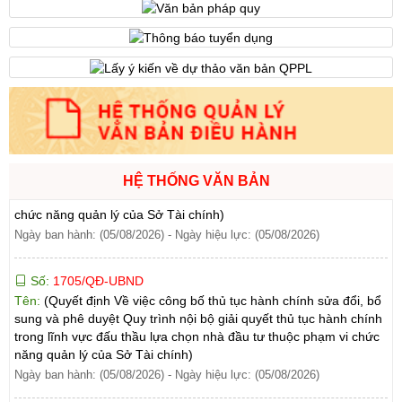
303/2026/NĐ-CP ngày 01/8/2026 của Chính phủ sửa đổi, bổ
sung một số điều của Nghị định số 32/2024/NĐ-CP ngày
15/3/2024 của Chính phủ về quản lý, phát triển cụm công nghiệp)
Ngày ban hành: (06/08/2026)
Số:
1701/QĐ-UBND
Tên:
(Quyết định Về việc công bố thủ tục hành chính được sửa
đổi, bổ sung và phê duyệt Quy trình nội bộ giải quyết trong lĩnh
vực thành lập và hoạt động của hộ kinh doanh thuộc phạm vi
HỆ THỐNG VĂN BẢN
chức năng quản lý của Sở Tài chính)
Ngày ban hành: (05/08/2026)
-
Ngày hiệu lực: (05/08/2026)
Số:
1705/QĐ-UBND
Tên:
(Quyết định Về việc công bố thủ tục hành chính sửa đổi, bổ
sung và phê duyệt Quy trình nội bộ giải quyết thủ tục hành chính
trong lĩnh vực đấu thầu lựa chọn nhà đầu tư thuộc phạm vi chức
năng quản lý của Sở Tài chính)
Ngày ban hành: (05/08/2026)
-
Ngày hiệu lực: (05/08/2026)
Số:
1700/QĐ-UBND