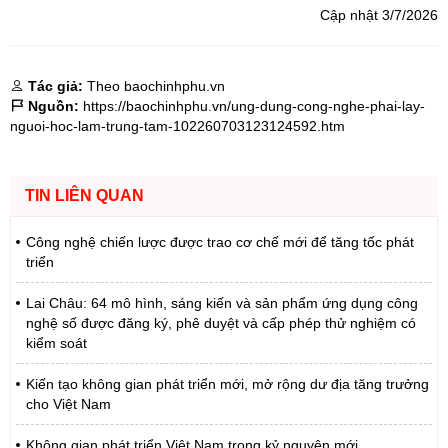
Cập nhật 3/7/2026
Tác giả:
Theo baochinhphu.vn
Nguồn:
https://baochinhphu.vn/ung-dung-cong-nghe-phai-lay-
nguoi-hoc-lam-trung-tam-102260703123124592.htm
TIN LIÊN QUAN
Công nghệ chiến lược được trao cơ chế mới để tăng tốc phát
triển
Lai Châu: 64 mô hình, sáng kiến và sản phẩm ứng dụng công
nghệ số được đăng ký, phê duyệt và cấp phép thử nghiệm có
kiểm soát
Kiến tạo không gian phát triển mới, mở rộng dư địa tăng trưởng
cho Việt Nam
Không gian phát triển Việt Nam trong kỷ nguyên mới