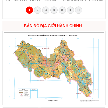
1
2
3
4
5
»
»»
BẢN ĐỒ ĐỊA GIỚI HÀNH CHÍNH
Số:
1721/QĐ-UBND
Tên:
(Quyết định Phê duyệt phương án đấu giá quyền sử dụng
đất đối với 04 thửa đất thương mại, dịch vụ năm 2026 trên địa
bàn tỉnh Lai Châu)
Ngày ban hành: (07/08/2026)
-
Ngày hiệu lực: (07/08/2026)
Số:
6731/UBND-KTN
Tên:
(Công văn V/v triển khai thực hiện Nghị định số