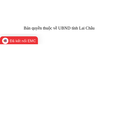
02133.876.356
laichau@chinhphu.vn
Bản quyền thuộc về UBND tỉnh Lai Châu
Đã kết nối EMC