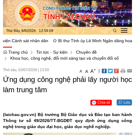
Thứ Bảy, 8/8/2026
13
:
58
:
09
Toggl
navig
ện Cảnh sát nhân dân
Bí thư Tỉnh ủy Lê Minh Ngân dâng hoa, thắp h
Trang chủ
Tin tức - Sự kiện
Chuyên đề
Khoa học, công nghệ, đổi mới sáng tạo và chuyển đổi số
Thứ sáu, 03/07/2026
|
13:50
+
|
A
-
A
A
Ứng dụng công nghệ phải lấy người học
làm trung tâm
Chia sẻ
Lưu
(laichau.gov.vn)
Bộ trưởng Bộ Giáo dục và Đào tạo ban hành
Thông tư số 49/2026/TT-BGDĐT quy định ứng dụng công
nghệ trong giáo dục đại học, giáo dục nghề nghiệp.