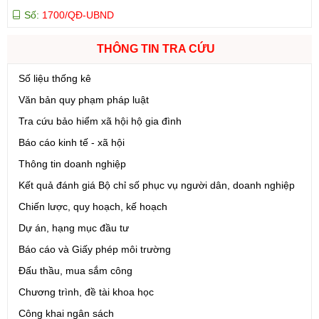
Tên:
(Quyết định Về việc công bố thủ tục hành chính mới ban
hành và Phê duyệt quy trình nội bộ giải quyết lĩnh vực đăng ký
hoạt động của Ngân hàng Chính sách xã hội thuộc phạm vi chức
THÔNG TIN TRA CỨU
năng quản lý của Sở Tài chính)
Ngày ban hành: (05/08/2026)
-
Ngày hiệu lực: (05/08/2026)
Số liệu thống kê
Văn bản quy phạm pháp luật
Số:
1699/QĐ-UBND
Tên:
(Quyết định Ban hành Từ điển dữ liệu dùng chung tỉnh Lai
Tra cứu bảo hiểm xã hội hộ gia đình
Châu (Phiên bản 1.0))
Báo cáo kinh tế - xã hội
Ngày ban hành: (05/08/2026)
-
Ngày hiệu lực: (05/08/2026)
Thông tin doanh nghiệp
Kết quả đánh giá Bộ chỉ số phục vụ người dân, doanh nghiệp
Số:
1721/QĐ-UBND
Tên:
(Quyết định Phê duyệt phương án đấu giá quyền sử dụng
Chiến lược, quy hoạch, kế hoạch
đất đối với 04 thửa đất thương mại, dịch vụ năm 2026 trên địa
Dự án, hạng mục đầu tư
bàn tỉnh Lai Châu)
Ngày ban hành: (07/08/2026)
-
Ngày hiệu lực: (07/08/2026)
Báo cáo và Giấy phép môi trường
Đấu thầu, mua sắm công
Số:
6731/UBND-KTN
Chương trình, đề tài khoa học
Tên:
(Công văn V/v triển khai thực hiện Nghị định số
Công khai ngân sách
303/2026/NĐ-CP ngày 01/8/2026 của Chính phủ sửa đổi, bổ