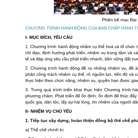
Chuyên đề tổ
Phiên bế mạc Đại 
CHƯƠNG TRÌNH HÀNH ĐỘNG CỦA BAN CHẤP HÀNH TRUNG
I- MỤC ĐÍCH, YÊU CẦU
1. Chương trình hành động nhằm cụ thể hoá và tổ chức t
chỉ đạo, định hướng phát triển, nhiệm vụ trọng tâm và c
tế và đáp ứng yêu cầu phát triển nhanh, bền vững đất n
2. Chương trình hành động đề ra những nhiệm vụ, đề án,
phân công trách nhiệm cụ thể, rõ nguồn lực, tiến độ và c
thực hiện theo chức năng, nhiệm vụ, quyền hạn được giao
3. Trong quá trình triển khai thực hiện Chương trình h
phương châm: Phát triển để ổn định, ổn định để thúc đẩy
quốc gia, dân tộc; lấy sự hài lòng, tín nhiệm của người d
II- NHIỆM VỤ CHỦ YẾU
1. Tiếp tục xây dựng, hoàn thiện đồng bộ thể chế ph
a) Thể chế chính trị