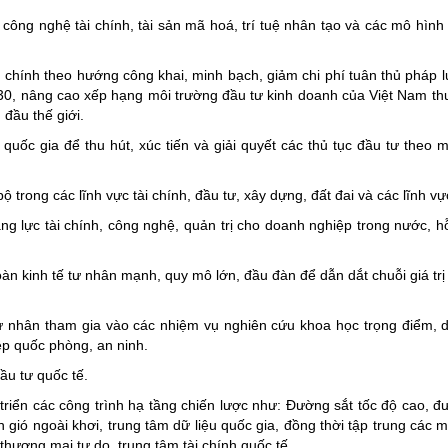
 công nghệ tài chính, tài sản mã hoá, trí tuệ nhân tạo và các mô hình 
h chính theo hướng công khai, minh bạch, giảm chi phí tuân thủ pháp l
30, nâng cao xếp hạng môi trường đầu tư kinh doanh của Việt Nam t
đầu thế giới.
uốc gia để thu hút, xúc tiến và giải quyết các thủ tục đầu tư theo 
 trong các lĩnh vực tài chính, đầu tư, xây dựng, đất đai và các lĩnh vự
ăng lực tài chính, công nghệ, quản trị cho doanh nghiệp trong nước, h
àn kinh tế tư nhân mạnh, quy mô lớn, đầu đàn để dẫn dắt chuỗi giá trị
tư nhân tham gia vào các nhiệm vụ nghiên cứu khoa học trọng điểm, 
iệp quốc phòng, an ninh.
ầu tư quốc tế.
riển các công trình hạ tầng chiến lược như: Đường sắt tốc độ cao, đ
 gió ngoài khơi, trung tâm dữ liệu quốc gia, đồng thời tập trung các m
thương mại tự do, trung tâm tài chính quốc tế.