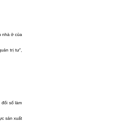
u nhà ở của
ản trị tư",
 đổi số làm
ực sản xuất