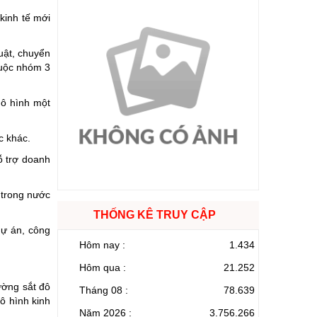
kinh tế mới
uật, chuyển
huộc nhóm 3
mô hình một
c khác.
ỗ trợ doanh
 trong nước
THỐNG KÊ TRUY CẬP
dự án, công
Hôm nay :
1.434
Hôm qua :
21.252
ường sắt đô
Tháng 08 :
78.639
ô hình kinh
Năm 2026 :
3.756.266