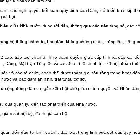
ản lý và Nhân dân làm chủ.
hành các nghị quyết, kết luận, quy định của Đảng để triển khai kịp th
g xã hội.
 chiều giữa Nhà nước và người dân, thông qua các nền tảng số, các cô
rong hệ thống chính trị, bảo đảm không chồng chéo, trùng lặp, nâng ca
 cấp; tiếp tục phân định rõ thẩm quyền giữa cấp tỉnh và cấp xã, đồ
n, Đảng, Mặt trận Tổ quốc và các đoàn thể chính trị - xã hội, đoàn thể
uốc và các tổ chức, đoàn thể được tham gia sâu rộng trong hoạt độn
nước và bảo đảm an ninh, trật tự tại cơ sở.
t" ở cộng đồng dân cư, gắn kết chặt chẽ giữa chính quyền và Nhân dân
ệu quả quản lý, kiến tạo phát triển của Nhà nước.
giám sát nội bộ, đánh giá cán bộ.
n quan đến đầu tư kinh doanh, đặc biệt trong lĩnh vực đất đai, quy ho