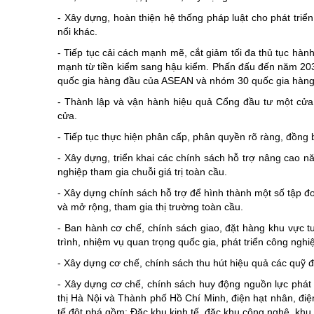
- Xây dựng, hoàn thiện hệ thống pháp luật cho phát triển
nổi khác.
- Tiếp tục cải cách mạnh mẽ, cắt giảm tối đa thủ tục hàn
mạnh từ tiền kiểm sang hậu kiểm. Phấn đấu đến năm 20
quốc gia hàng đầu của ASEAN và nhóm 30 quốc gia hàng 
- Thành lập và vận hành hiệu quả Cổng đầu tư một cửa q
cửa.
- Tiếp tục thực hiện phân cấp, phân quyền rõ ràng, đồng bộ
- Xây dựng, triển khai các chính sách hỗ trợ nâng cao n
nghiệp tham gia chuỗi giá trị toàn cầu.
- Xây dựng chính sách hỗ trợ để hình thành một số tập đo
và mở rộng, tham gia thị trường toàn cầu.
- Ban hành cơ chế, chính sách giao, đặt hàng khu vực 
trình, nhiệm vụ quan trọng quốc gia, phát triển công ngh
- Xây dựng cơ chế, chính sách thu hút hiệu quả các quỹ đ
- Xây dựng cơ chế, chính sách huy động nguồn lực phát t
thị Hà Nội và Thành phố Hồ Chí Minh, điện hạt nhân, điện
tế đột phá gồm: Đặc khu kinh tế, đặc khu công nghệ, khu 