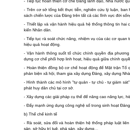
- Tiếp tục hoàn thiện cơ chế Đảng lãnh đạo, Nhà nước qu
- Trên cơ sở tổng kết thực tiễn, nghiên cứu lý luận, ban 
sách chiến lược của Đảng trên tất cả các lĩnh vực đời sốn
- Thiết lập và vận hành hiệu quả hệ thống thông tin hai
kiến Nhân dân.
- Tiếp tục rà soát chức năng, nhiệm vụ của các cơ quan t
hiệu quả hoạt động.
- Vận hành thông suốt tổ chức chính quyền địa phương 2
dựng cơ chế phối hợp linh hoạt, hiệu quả giữa chính quyề
- Hoàn thiện đồng bộ cơ chế hoạt động để Mặt trận Tổ q
phản biện xã hội, tham gia xây dựng Đảng, xây dựng Nhà 
- Hình thành các mô hình "tự quản - tự chủ - tự giám sá
phát huy dân chủ tại cơ sở.
- Xây dựng các giải pháp cụ thể để nâng cao năng lực, hi
- Đẩy mạnh ứng dụng công nghệ số trong sinh hoạt Đảng, 
b) Thể chế kinh tế
- Rà soát, sửa đổi và hoàn thiện hệ thống pháp luật liê
sản, sở hữu trí tuệ, phá sản, xây dựng…