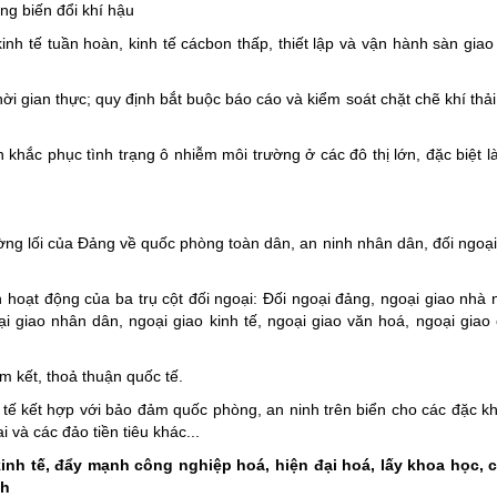
ng biến đổi khí hậu
nh tế tuần hoàn, kinh tế cácbon thấp, thiết lập và vận hành sàn giao 
i gian thực; quy định bắt buộc báo cáo và kiểm soát chặt chẽ khí thải
hắc phục tình trạng ô nhiễm môi trường ở các đô thị lớn, đặc biệt l
ường lối của Đảng về quốc phòng toàn dân, an ninh nhân dân, đối ngoại 
 hoạt động của ba trụ cột đối ngoại: Đối ngoại đảng, ngoại giao nhà 
i giao nhân dân, ngoại giao kinh tế, ngoại giao văn hoá, ngoại giao
am kết, thoả thuận quốc tế.
h tế kết hợp với bảo đảm quốc phòng, an ninh trên biển cho các đặc k
và các đảo tiền tiêu khác...
kinh tế, đẩy mạnh công nghiệp hoá, hiện đại hoá, lấy khoa học, 
nh