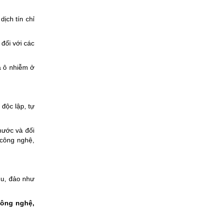
dịch tín chỉ
 đối với các
à ô nhiễm ở
độc lập, tự
nước và đối
 công nghệ,
hu, đảo như
công nghệ,