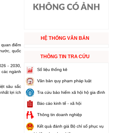
ào cuộc sống
hóa XVI và đại biểu Hội đồng nhân dân các cấp nhiệm kỳ 2026 - 2031
HỆ THỐNG VĂN BẢN
ng
, quan điểm
 nước, quốc
THÔNG TIN TRA CỨU
026 - 2030,
Số liệu thống kê
, các ngành
g hàng Việt Nam
Văn bản quy phạm pháp luật
iệt sâu sắc
Tra cứu bảo hiểm xã hội hộ gia đình
hất lợi ích
Báo cáo kinh tế - xã hội
Thông tin doanh nghiệp
Kết quả đánh giá Bộ chỉ số phục vụ