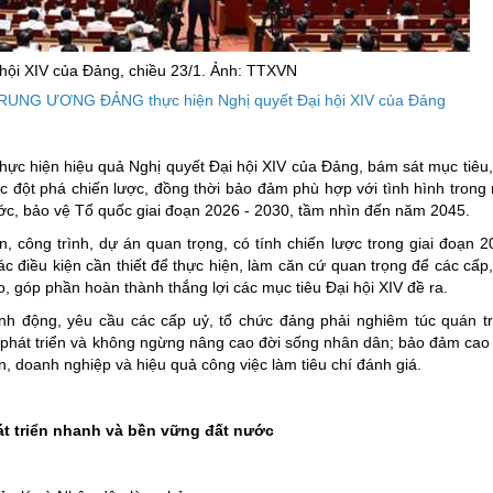
ng hợp
Giảm nghèo bền vững
Đưa nghị quyết của Đảng v
hội XIV của Đảng, chiều 23/1. Ảnh: TTXVN
Bầu cử đại biểu Quốc hội k
 ƯƠNG ĐẢNG thực hiện Nghị quyết Đại hội XIV của Đảng
Đại hội Đảng các cấp
Gia đình hạnh phúc bền vữ
hực hiện hiệu quả Nghị quyết Đại hội XIV của Đảng, bám sát mục tiêu
ác đột phá chiến lược, đồng thời bảo đảm phù hợp với tình hình trong
An toàn thông tin
ước, bảo vệ Tổ quốc giai đoạn 2026 - 2030, tầm nhìn đến năm 2045.
Thông tin biên giới
 công trình, dự án quan trọng, có tính chiến lược trong giai đoạn 2
ác điều kiện cần thiết để thực hiện, làm căn cứ quan trọng để các cấp
Người Việt Nam ưu tiên dùn
, góp phần hoàn thành thắng lợi các mục tiêu Đại hội XIV đề ra.
Điểm báo
ành động, yêu cầu các cấp uỷ, tổ chức đảng phải nghiêm túc quán tr
 phát triển và không ngừng nâng cao đời sống nhân dân; bảo đảm cao n
Phóng sự ảnh
ân, doanh nghiệp và hiệu quả công việc làm tiêu chí đánh giá.
Chuyên mục khác
át triển nhanh và bền vững đất nước