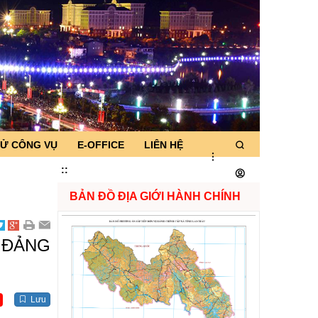
TỬ CÔNG VỤ
E-OFFICE
LIÊN HỆ
:
:
BẢN ĐỒ ĐỊA GIỚI HÀNH CHÍNH
 ĐẢNG
Lưu