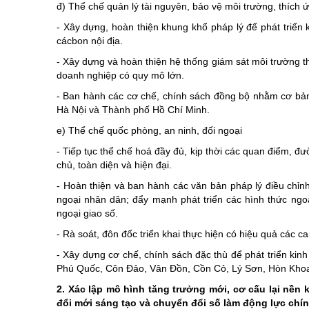
đ) Thể chế quản lý tài nguyên, bảo vệ môi trường, thích ứ
- Xây dựng, hoàn thiện khung khổ pháp lý để phát triển ki
cácbon nội địa.
- Xây dựng và hoàn thiện hệ thống giám sát môi trường thờ
doanh nghiệp có quy mô lớn.
- Ban hành các cơ chế, chính sách đồng bộ nhằm cơ bản k
Hà Nội và Thành phố Hồ Chí Minh.
e) Thể chế quốc phòng, an ninh, đối ngoại
- Tiếp tục thể chế hoá đầy đủ, kịp thời các quan điểm, đ
chủ, toàn diện và hiện đại.
- Hoàn thiện và ban hành các văn bản pháp lý điều chỉnh
ngoại nhân dân; đẩy mạnh phát triển các hình thức ngoạ
ngoại giao số.
- Rà soát, đôn đốc triển khai thực hiện có hiệu quả các c
- Xây dựng cơ chế, chính sách đặc thù để phát triển kin
Phú Quốc, Côn Đảo, Vân Đồn, Cồn Cỏ, Lý Sơn, Hòn Khoai 
2. Xác lập mô hình tăng trưởng mới, cơ cấu lại nền 
đổi mới sáng tạo và chuyển đổi số làm động lực chí