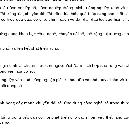
nh tế nông nghiệp số, nông nghiệp thông minh, nông nghiệp xanh và 
đất trồng lúa, chuyển đổi đất trồng lúa hiệu quả thấp sang sản xuất câ
có hiệu quả cao; cơ chế, chính sách về đất đai, đầu tư, bảo hiểm, h
, ứng dụng khoa học công nghệ, chuyển đổi số, mở rộng thị trường cho 
 phối và liên kết phát triển vùng.
á trị gia đình và chuẩn mực con người Việt Nam, tích hợp sâu rộng vào 
động văn hoá cơ sở.
 nghiệp văn hoá, công nghiệp giải trí, bảo tồn và phát huy di sản và 
 nội dung số.
 linh hoạt; đẩy mạnh chuyển đổi số, ứng dụng công nghệ số trong thực
bằng trong tiếp cận cơ hội phát triển cho các nhóm yếu thế; tăng cư
xã hội.