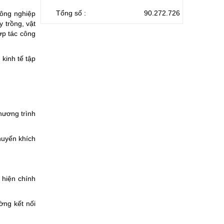
Tổng số :
90.272.726
nông nghiệp
y trồng, vật
ợp tác công
kinh tế tập
chương trình
khuyến khích
 hiện chính
ờng kết nối