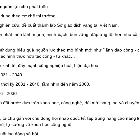
nguồn lực cho phát triển
 dụng theo cơ chế thị trường.
ghiên cứu, đề xuất thành lập Sở giao dịch vàng tại Việt Nam.
ản phát triển lành mạnh, minh bạch, bền vững, đáp ứng tốt hơn nhu cầ
ử dụng hiệu quả nguồn lực theo mô hình mới như "lãnh đạo công - qu
 các hình thức hợp tác công - tư khác…
ền kinh tế, đẩy mạnh công nghiệp hoá, hiện đại hoá
2031 - 2040.
 thời kỳ 2031 - 2040, tầm nhìn đến năm 2060.
26 - 2030.
iển đất nước dựa trên khoa học, công nghệ, đổi mới sáng tạo và chuyển
p, tự chủ gắn với chủ động hội nhập quốc tế; tập trung nâng cao năng l
 chủ, tự cường về khoa học công nghệ.
uất lao động xã hội.