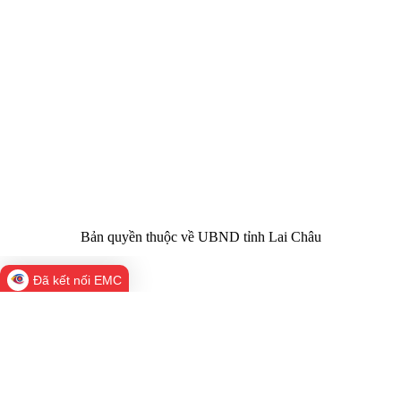
Cơ quan chủ
Ủy ban nhân dân tỉnh Lai Châu
quản:
31/GP-TTĐT do Sở Văn hóa, Thể thao và
Giấy phép số:
Du lịch cấp 17/4/2026
Chịu trách
Hoàng Minh Hải - Chánh Văn phòng UBND
nhiệm chính:
tỉnh Lai Châu
Trụ sở:
Tầng 1,2,3 nhà B - Trung tâm Hành chính -
Điện thoại | Fax:
Chính trị tỉnh Lai Châu
Email:
02133.876.337; 02133.876.359 |
02133.876.356
laichau@chinhphu.vn
Bản quyền thuộc về UBND tỉnh Lai Châu
Đã kết nối EMC