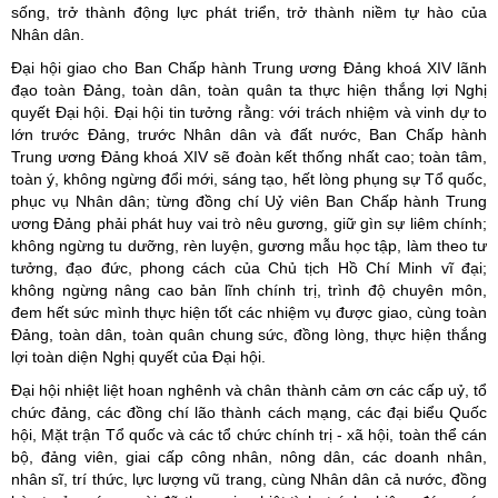
sống, trở thành động lực phát triển, trở thành niềm tự hào của
Nhân dân.
Đại hội giao cho Ban Chấp hành Trung ương Đảng khoá XIV lãnh
đạo toàn Đảng, toàn dân, toàn quân ta thực hiện thắng lợi Nghị
quyết Đại hội. Đại hội tin tưởng rằng: với trách nhiệm và vinh dự to
lớn trước Đảng, trước Nhân dân và đất nước, Ban Chấp hành
Trung ương Đảng khoá XIV sẽ đoàn kết thống nhất cao; toàn tâm,
toàn ý, không ngừng đổi mới, sáng tạo, hết lòng phụng sự Tổ quốc,
phục vụ Nhân dân; từng đồng chí Uỷ viên Ban Chấp hành Trung
ương Đảng phải phát huy vai trò nêu gương, giữ gìn sự liêm chính;
không ngừng tu dưỡng, rèn luyện, gương mẫu học tập, làm theo tư
tưởng, đạo đức, phong cách của Chủ tịch Hồ Chí Minh vĩ đại;
không ngừng nâng cao bản lĩnh chính trị, trình độ chuyên môn,
đem hết sức mình thực hiện tốt các nhiệm vụ được giao, cùng toàn
Đảng, toàn dân, toàn quân chung sức, đồng lòng, thực hiện thắng
lợi toàn diện Nghị quyết của Đại hội.
Đại hội nhiệt liệt hoan nghênh và chân thành cảm ơn các cấp uỷ, tổ
chức đảng, các đồng chí lão thành cách mạng, các đại biểu Quốc
hội, Mặt trận Tổ quốc và các tổ chức chính trị - xã hội, toàn thể cán
bộ, đảng viên, giai cấp công nhân, nông dân, các doanh nhân,
nhân sĩ, trí thức, lực lượng vũ trang, cùng Nhân dân cả nước, đồng