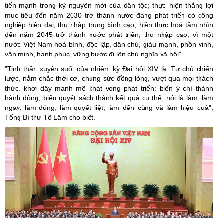
tiến mạnh trong kỷ nguyên mới của dân tộc; thực hiện thắng lợi
mục tiêu đến năm 2030 trở thành nước đang phát triển có công
nghiệp hiện đại, thu nhập trung bình cao; hiện thực hoá tầm nhìn
đến năm 2045 trở thành nước phát triển, thu nhập cao, vì một
nước Việt Nam hoà bình, độc lập, dân chủ, giàu mạnh, phồn vinh,
văn minh, hạnh phúc, vững bước đi lên chủ nghĩa xã hội".
"Tinh thần xuyên suốt của nhiệm kỳ Đại hội XIV là: Tự chủ chiến
lược, nắm chắc thời cơ, chung sức đồng lòng, vượt qua mọi thách
thức, khơi dậy mạnh mẽ khát vọng phát triển; biến ý chí thành
hành động, biến quyết sách thành kết quả cụ thể; nói là làm, làm
ngay, làm đúng, làm quyết liệt, làm đến cùng và làm hiệu quả",
Tổng Bí thư Tô Lâm cho biết.