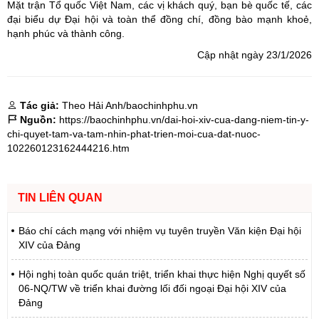
Mặt trận Tổ quốc Việt Nam, các vị khách quý, bạn bè quốc tế, các
đại biểu dự Đại hội và toàn thể đồng chí, đồng bào mạnh khoẻ,
hạnh phúc và thành công.
Cập nhật ngày 23/1/2026
Tác giả:
Theo Hải Anh/baochinhphu.vn
Nguồn:
https://baochinhphu.vn/dai-hoi-xiv-cua-dang-niem-tin-y-
chi-quyet-tam-va-tam-nhin-phat-trien-moi-cua-dat-nuoc-
102260123162444216.htm
TIN LIÊN QUAN
Báo chí cách mạng với nhiệm vụ tuyên truyền Văn kiện Đại hội
XIV của Đảng
Hội nghị toàn quốc quán triệt, triển khai thực hiện Nghị quyết số
06-NQ/TW về triển khai đường lối đối ngoại Đại hội XIV của
Đảng