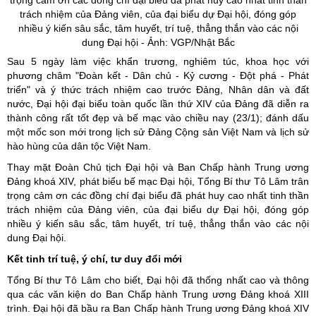
trọng cảm ơn các đồng chí đại biểu đã phát huy cao nhất tinh thần
trách nhiệm của Đảng viên, của đại biểu dự Đại hội, đóng góp
nhiều ý kiến sâu sắc, tâm huyết, trí tuệ, thẳng thắn vào các nội
dung Đại hội - Ảnh: VGP/Nhật Bắc
Sau 5 ngày làm việc khẩn trương, nghiêm túc, khoa học với
phương châm "Đoàn kết - Dân chủ - Kỷ cương - Đột phá - Phát
triển" và ý thức trách nhiệm cao trước Đảng, Nhân dân và đất
nước, Đại hội đại biểu toàn quốc lần thứ XIV của Đảng đã diễn ra
thành công rất tốt đẹp và bế mạc vào chiều nay (23/1); đánh dấu
một mốc son mới trong lịch sử Đảng Cộng sản Việt Nam và lịch sử
hào hùng của dân tộc Việt Nam.
Thay mặt Đoàn Chủ tịch Đại hội và Ban Chấp hành Trung ương
Đảng khoá XIV, phát biểu bế mạc Đại hội, Tổng Bí thư Tô Lâm trân
trọng cảm ơn các đồng chí đại biểu đã phát huy cao nhất tinh thần
trách nhiệm của Đảng viên, của đại biểu dự Đại hội, đóng góp
nhiều ý kiến sâu sắc, tâm huyết, trí tuệ, thẳng thắn vào các nội
dung Đại hội.
Kết tinh trí tuệ, ý chí, tư duy đổi mới
Tổng Bí thư Tô Lâm cho biết, Đại hội đã thống nhất cao và thông
qua các văn kiện
do Ban Chấp hành Trung ương Đảng khoá XIII
trình. Đại hội đã bầu ra Ban Chấp hành Trung ương Đảng khoá XIV