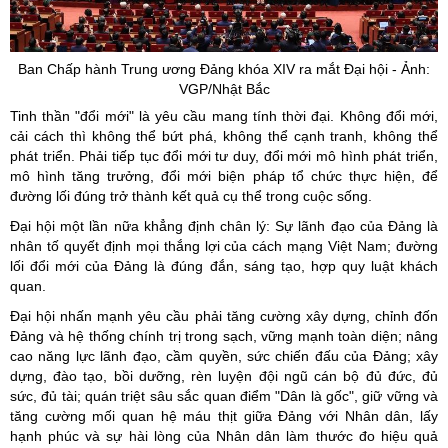
Ban Chấp hành Trung ương Đảng khóa XIV ra mắt Đại hội - Ảnh:
VGP/Nhật Bắc
Tinh thần "đổi mới" là yêu cầu mang tính thời đại. Không đổi mới,
cải cách thì không thể bứt phá, không thể cạnh tranh, không thể
phát triển. Phải tiếp tục đổi mới tư duy, đổi mới mô hình phát triển,
mô hình tăng trưởng, đổi mới biện pháp tổ chức thực hiện, để
đường lối đúng trở thành kết quả cụ thể trong cuộc sống.
Đại hội một lần nữa khẳng định chân lý: Sự lãnh đạo của Đảng là
nhân tố quyết định mọi thắng lợi của cách mạng Việt Nam; đường
lối đổi mới của Đảng là đúng đắn, sáng tạo, hợp quy luật khách
quan.
Đại hội nhấn mạnh yêu cầu phải tăng cường xây dựng, chỉnh đốn
Đảng và hệ thống chính trị trong sạch, vững mạnh toàn diện; nâng
cao năng lực lãnh đạo, cầm quyền, sức chiến đấu của Đảng; xây
dựng, đào tạo, bồi dưỡng, rèn luyện đội ngũ cán bộ đủ đức, đủ
sức, đủ tài; quán triệt sâu sắc quan điểm "Dân là gốc", giữ vững và
tăng cường mối quan hệ máu thịt giữa Đảng với Nhân dân, lấy
hạnh phúc và sự hài lòng của Nhân dân làm thước đo hiệu quả