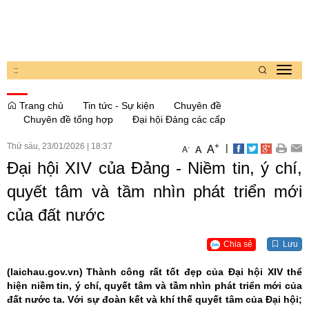
:
:
Toggl
navig
Trang chủ
Tin tức - Sự kiện
Chuyên đề
Chuyên đề tổng hợp
Đại hội Đảng các cấp
Thứ sáu, 23/01/2026
|
18:37
+
|
A
-
A
A
Đại hội XIV của Đảng - Niềm tin, ý chí,
quyết tâm và tầm nhìn phát triển mới
của đất nước
Chia sẻ
Lưu
(laichau.gov.vn)
Thành công rất tốt đẹp của Đại hội XIV thể
hiện niềm tin, ý chí, quyết tâm và tầm nhìn phát triển mới của
đất nước ta. Với sự đoàn kết và khí thế quyết tâm của Đại hội;