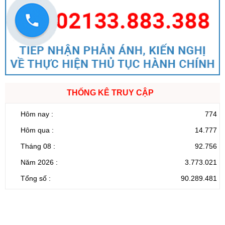
THỐNG KÊ TRUY CẬP
Hôm nay :
774
Hôm qua :
14.777
Tháng 08 :
92.756
Năm 2026 :
3.773.021
Tổng số :
90.289.481
CỔNG THÔNG TIN ĐIỆN TỬ TỈNH LAI CHÂU