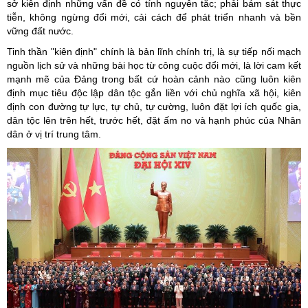
sở kiên định những vấn đề có tính nguyên tắc; phải bám sát thực
tiễn, không ngừng đổi mới, cải cách để phát triển nhanh và bền
vững đất nước.
Tinh thần "kiên định" chính là bản lĩnh chính trị, là sự tiếp nối mạch
nguồn lịch sử và những bài học từ công cuộc đổi mới, là lời cam kết
mạnh mẽ của Đảng trong bất cứ hoàn cảnh nào cũng luôn kiên
định mục tiêu độc lập dân tộc gắn liền với chủ nghĩa xã hội, kiên
định con đường tự lực, tự chủ, tự cường, luôn đặt lợi ích quốc gia,
dân tộc lên trên hết, trước hết, đặt ấm no và hạnh phúc của Nhân
dân ở vị trí trung tâm.