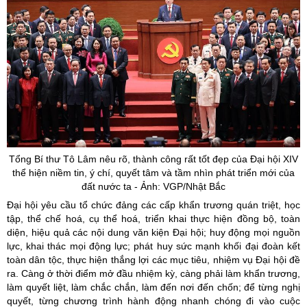
Tổng Bí thư Tô Lâm nêu rõ, thành công rất tốt đẹp của Đại hội XIV
thể hiện niềm tin, ý chí, quyết tâm và tầm nhìn phát triển mới của
đất nước ta - Ảnh: VGP/Nhật Bắc
Đại hội yêu cầu tổ chức đảng các cấp khẩn trương quán triệt, học
tập, thể chế hoá, cụ thể hoá, triển khai thực hiện đồng bộ, toàn
diện, hiệu quả các nội dung văn kiện Đại hội; huy động mọi nguồn
lực, khai thác mọi động lực; phát huy sức mạnh khối đại đoàn kết
toàn dân tộc, thực hiện thắng lợi các mục tiêu, nhiệm vụ Đại hội đề
ra. Càng ở thời điểm mở đầu nhiệm kỳ, càng phải làm khẩn trương,
làm quyết liệt, làm chắc chắn, làm đến nơi đến chốn; để từng nghị
quyết, từng chương trình hành động nhanh chóng đi vào cuộc