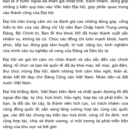
bào ta ở nước ngoài đã tham gia nhiệt tình, trách nhiệm, đóng góp
những ý kiến quý báu vào Văn kiện Đại hội, góp phần quan trọng
vào thành công của Đại hội.
Đại hội trân trọng cảm ơn và đánh giá cao những đóng góp, cống
hiến to lớn của các đồng chí Uỷ viên Ban Chấp hành Trung ương
Đảng, Bộ Chính trị, Ban Bí thư khoá XIII đã hoàn thành xuất sắc
nhiệm vụ, không tái cử. Chúc các đồng chí luôn mạnh khoẻ, hạnh
phúc, tiếp tục đóng góp tâm huyết, trí tuệ, năng lực, kinh nghiệm
của mình vào sự nghiệp vẻ vang của Đảng và Dân tộc ta.
Đại hội xin gửi lời cảm ơn chân thành và sâu sắc đến các chính
đảng, tổ chức và bạn bè quốc tế đã dự khai mạc, bế mạc, gửi điện,
thư chúc mừng Đại hội; dành những tình cảm hữu nghị, thân ái,
đoàn kết tốt đẹp cho Đảng Cộng sản Việt Nam, Nhân dân và đất
nước Việt Nam.
Đại hội khẳng định, Việt Nam kiên định và nhất quán đường lối đối
ngoại độc lập, tự chủ, hoà bình, hữu nghị, hợp tác và phát triển; là
bạn, là đối tác tin cậy, là thành viên tích cực, có trách nhiệm của
cộng đồng quốc tế; sẵn sàng tăng cường hợp tác cùng các quốc
gia, các đối tác chung tay kiến tạo hoà bình, củng cố ổn định, mở
rộng hợp tác, chia sẻ thịnh vượng, vì một tương lai phát triển bền
vững của khu vực và thế giới.