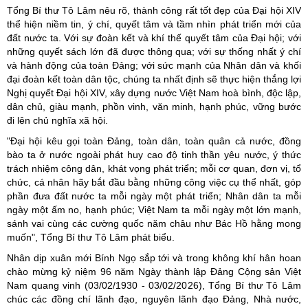
Tổng Bí thư Tô Lâm nêu rõ, thành công rất tốt đẹp của Đại hội XIV
thể hiện niềm tin, ý chí, quyết tâm và tầm nhìn phát triển mới của
đất nước ta. Với sự đoàn kết và khí thế quyết tâm của Đại hội; với
những quyết sách lớn đã được thông qua; với sự thống nhất ý chí
và hành động của toàn Đảng; với sức mạnh của Nhân dân và khối
đại đoàn kết toàn dân tộc, chúng ta nhất định sẽ thực hiện thắng lợi
Nghị quyết Đại hội XIV, xây dựng nước Việt Nam hoà bình, độc lập,
dân chủ, giàu mạnh, phồn vinh, văn minh, hạnh phúc, vững bước
đi lên chủ nghĩa xã hội.
"Đại hội kêu gọi toàn Đảng, toàn dân, toàn quân cả nước, đồng
bào ta ở nước ngoài phát huy cao độ tinh thần yêu nước, ý thức
trách nhiệm công dân, khát vọng phát triển; mỗi cơ quan, đơn vị, tổ
chức, cá nhân hãy bắt đầu bằng những công việc cụ thể nhất, góp
phần
đưa đất nước ta mỗi ngày một phát triển; Nhân dân ta mỗi
ngày một ấm no, hạnh phúc; Việt Nam ta mỗi ngày một lớn mạnh,
sánh vai cùng các cường quốc năm châu như Bác Hồ hằng mong
muốn", Tổng Bí thư Tô Lâm phát biểu.
Nhân dịp xuân mới Bính Ngọ sắp tới và trong không khí hân hoan
chào mừng kỷ niệm 96 năm Ngày thành lập Đảng Cộng sản Việt
Nam quang vinh (03/02/1930 - 03/02/2026), Tổng Bí thư Tô Lâm
chúc các đồng chí lãnh đạo, nguyên lãnh đạo Đảng, Nhà nước,