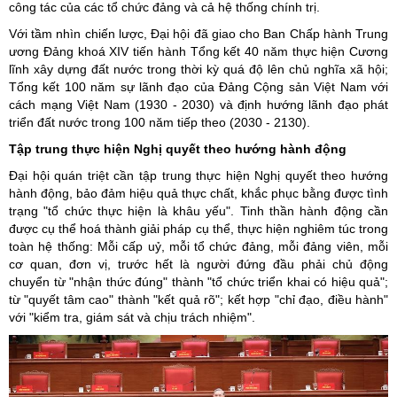
công tác của các tổ chức đảng và cả hệ thống chính trị.
Với tầm nhìn chiến lược, Đại hội đã giao cho Ban Chấp hành Trung
ương Đảng khoá XIV tiến hành Tổng kết 40 năm thực hiện Cương
lĩnh xây dựng đất nước trong thời kỳ quá độ lên chủ nghĩa xã hội;
Tổng kết 100 năm sự lãnh đạo của Đảng Cộng sản Việt Nam với
cách mạng Việt Nam (1930 - 2030) và định hướng lãnh đạo phát
triển đất nước trong 100 năm tiếp theo (2030 - 2130).
T
ập trung thực hiện Nghị quyết theo hướng hành động
Đại hội quán triệt cần tập trung thực hiện Nghị quyết theo hướng
hành động, bảo đảm hiệu quả thực chất, khắc phục bằng được tình
trạng "tổ chức thực hiện là khâu yếu". Tinh thần hành động cần
được cụ thể hoá thành giải pháp cụ thể, thực hiện nghiêm túc trong
toàn hệ thống: Mỗi cấp uỷ, mỗi tổ chức đảng, mỗi đảng viên, mỗi
cơ quan, đơn vị, trước hết là người đứng đầu phải chủ động
chuyển từ "nhận thức đúng" thành "tổ chức triển khai có hiệu quả";
từ "quyết tâm cao" thành "kết quả rõ"; kết hợp "chỉ đạo, điều hành"
với "kiểm tra, giám sát và chịu trách nhiệm".