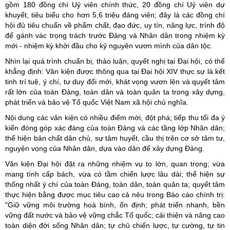
gồm 180 đồng chí Uỷ viên chính thức, 20 đồng chí Uỷ viên dự
khuyết, tiêu biểu cho hơn 5,6 triệu đảng viên; đây là các đồng chí
hội đủ tiêu chuẩn về phẩm chất, đạo đức, uy tín, năng lực, trình độ
để gánh vác trọng trách trước Đảng và Nhân dân trong nhiệm kỳ
mới - nhiệm kỳ khởi đầu cho kỷ nguyên vươn mình của dân tộc.
Nhìn lại quá trình chuẩn bị, thảo luận, quyết nghị tại Đại hội, có thể
khẳng định: Văn kiện được thông qua tại Đại hội XIV thực sự là kết
tinh trí tuệ, ý chí, tư duy đổi mới, khát vọng vươn lên và quyết tâm
rất lớn của toàn Đảng, toàn dân và toàn quân ta trong xây dựng,
phát triển và bảo vệ Tổ quốc Việt Nam xã hội chủ nghĩa.
Nội dung các văn kiện có nhiều điểm mới, đột phá; tiếp thu tối đa ý
kiến đóng góp xác đáng của toàn Đảng và các tầng lớp Nhân dân;
thể hiện bản chất dân chủ, sự tâm huyết, cầu thị trên cơ sở tâm tư,
nguyện vọng của Nhân dân, dựa vào dân để xây dựng Đảng.
Văn kiện Đại hội đặt ra những nhiệm vụ to lớn, quan trọng; vừa
mang tính cấp bách, vừa có tầm chiến lược lâu dài; thể hiện sự
thống nhất ý chí của toàn Đảng, toàn dân, toàn quân ta; quyết tâm
thực hiện bằng được mục tiêu cao cả nêu trong Báo cáo chính trị:
"Giữ vững môi trường hoà bình, ổn định; phát triển nhanh, bền
vững đất nước và bảo vệ vững chắc Tổ quốc; cải thiện và nâng cao
toàn diện đời sống Nhân dân; tự chủ chiến lược, tự cường, tự tin