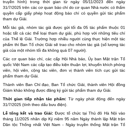
truyền hình) trong thời gian từ ngày 05/11/2023 đến ngày
31/7/2025 trên các cơ quan báo chí do cơ quan Nhà nước có thẩm
quyền cấp giấy phép hoạt động báo chí có quyền gửi tác phẩm
tham dự Giải.
Mỗi tác giả, nhóm tác giả được gửi tối đa 05 tác phẩm thuộc 01
hoặc tất cả các thể loại tham dự giải, phù hợp với những tiêu chí
của Thể lệ Giải. Trường hợp nhiều người cùng thực hiện một tác
phẩm thì Ban Tổ chức Giải sẽ trao cho nhóm tác giả (số lượng tác
giả của một nhóm tối đa không quá 07 người).
Các cơ quan báo chí, các cấp Hội Nhà báo, Ủy ban Mặt trận Tổ
quốc Việt Nam các cấp tạo điều kiện thuận lợi, khuyến khích phóng
viên, hội viên, cộng tác viên, đơn vị thành viên tích cực gửi tác
phẩm tham dự Giải.
Thành viên Ban Chỉ đạo, Ban Tổ chức Giải, thành viên Hội đồng
Giám khảo không được đăng ký gửi tác phẩm tham dự Giải.
Thời gian tiếp nhận tác phẩm:
Từ ngày phát động đến ngày
31/7/2025 (tính theo dấu bưu điện).
Lễ tổng kết và trao Giải:
Được tổ chức tại Thủ đô Hà Nội vào
tháng 11/2025 nhân dịp Kỷ niệm 95 năm Ngày thành lập Mặt trận
Dân tộc Thống nhất Việt Nam - Ngày truyền thống Mặt trận Tổ