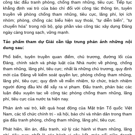
công tác đấu tranh phòng, chống tham nhũng, tiêu cực. Tiếp tục
khẳng định vai trò của báo chí đối với công tác thông tin, tuyên
truyền về phòng chống tham nhũng, tiêu cực, lãng phí, lợi ích
nhóm; phòng, chống các biểu hiện suy thoái, “tự diễn biến”, “tự
chuyển hóa” trong nội bộ, góp phần vào công tác xây dựng Đảng
ngày càng trong sạch, vững mạnh.
Tác phẩm tham dự Giải cần tập trung phản ánh những nội
dung sau:
Phổ biến, tuyên truyền quan điểm, chủ trương, đường lối của
Đảng, chính sách và pháp luật của Nhà nước về phòng, chống
tham nhũng, lãng phí, tiêu cực; nhất là những chủ trương, quy định
mới của Đảng về kiểm soát quyền lực, phòng chống tham nhũng,
lãng phí, tiêu cực; quy định về miễn nhiệm, từ chức, trách nhiệm
người đứng đầu khi để xẩy ra vi phạm. Đấu tranh, phản bác các
luận điệu xuyên tạc về công tác phòng chống tham nhũng, lãng
phí, tiêu cực của nước ta hiện nay.
Phản ánh vai trò, kết quả hoạt động của Mặt trận Tổ quốc Việt
Nam, các tổ chức chính trị - xã hội, báo chí và nhân dân trong tham
gia đấu tranh phòng, chống tham nhũng, lãng phí, tiêu cực.
Phát hiện, lên án, đấu tranh, xử lý các hành vi tham nhũng, lãng
phí, tiêu cực; nhất là các hành vi câu kết, móc nối giữa doanh