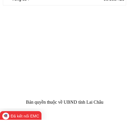
CỔNG THÔNG TIN ĐIỆN TỬ TỈNH LAI CHÂU
Cơ quan chủ
Ủy ban nhân dân tỉnh Lai Châu
quản:
31/GP-TTĐT do Sở Văn hóa, Thể thao và
Giấy phép số:
Du lịch cấp 17/4/2026
Chịu trách
Hoàng Minh Hải - Chánh Văn phòng UBND
nhiệm chính:
tỉnh Lai Châu
Trụ sở:
Tầng 1,2,3 nhà B - Trung tâm Hành chính -
Điện thoại | Fax:
Chính trị tỉnh Lai Châu
Email:
02133.876.337; 02133.876.359 |
02133.876.356
laichau@chinhphu.vn
Bản quyền thuộc về UBND tỉnh Lai Châu
Đã kết nối EMC