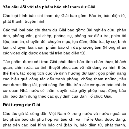
Yêu cầu đối với tác phẩm báo chí tham dự Giải
Các loại hình báo chí tham dự Giải bao gồm: Báo in, báo điện tử,
phát thanh, truyền hình.
Các thể loại báo chí tham dự Giải bao gồm: Bài nghiên cứu, phản
ánh, phỏng vấn, ghi chép, phóng sự, phóng sự điều tra, phim tài
liệu, bản tin, chuyên đề, chuyên mục, tọa đàm, điều tra, ký sự, bình
luận, chuyên luận, sản phẩm báo chí đa phương tiện (không nhận
các video clip được đăng tải trên báo điện tử).
Tác phẩm được xét trao Giải phải đảm bảo tính chân thực, khách
quan, chính xác, có tính thuyết phục cao về nội dung và hình thức
thể hiện, tác động tích cực về định hướng dư luận; góp phần nâng
cao hiệu quả công tác đấu tranh phòng, chống tham nhũng, tiêu
cực được đăng tải, phát sóng lần đầu trên các cơ quan báo chí do
cơ quan Nhà nước có thẩm quyền cấp giấy phép hoạt động báo
chí; bảo đảm đúng theo các quy định của Ban Tổ chức Giải.
Đối tượng dự Giải
Các tác giả là công dân Việt Nam ở trong nước và nước ngoài có
tác phẩm báo chí phù hợp với tiêu chí và Thể lệ Giải, được đăng,
phát trên các loại hình báo chí (báo in, báo điện tử, phát thanh,