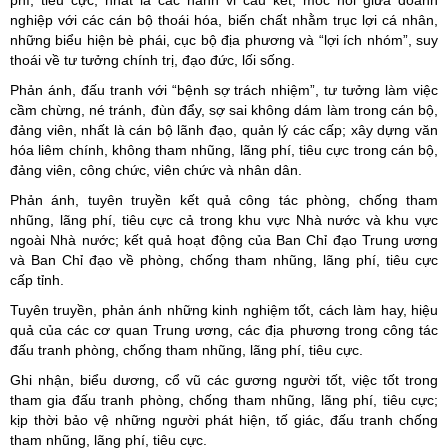
nghiệp với các cán bộ thoái hóa, biến chất nhằm trục lợi cá nhân,
những biểu hiện bè phái, cục bộ địa phương và “lợi ích nhóm”, suy
thoái về tư tưởng chính trị, đạo đức, lối sống.
Phản ánh, đấu tranh với “bệnh sợ trách nhiệm”, tư tưởng làm việc
cầm chừng, né tránh, đùn đẩy, sợ sai không dám làm trong cán bộ,
đảng viên, nhất là cán bộ lãnh đạo, quản lý các cấp; xây dựng văn
hóa liêm chính, không tham nhũng, lãng phí, tiêu cực trong cán bộ,
đảng viên, công chức, viên chức và nhân dân.
Phản ánh, tuyên truyền kết quả công tác phòng, chống tham
nhũng, lãng phí, tiêu cực cả trong khu vực Nhà nước và khu vực
ngoài Nhà nước; kết quả hoạt động của Ban Chỉ đạo Trung ương
và Ban Chỉ đạo về phòng, chống tham nhũng, lãng phí, tiêu cực
cấp tỉnh.
Tuyên truyền, phản ánh những kinh nghiệm tốt, cách làm hay, hiệu
quả của các cơ quan Trung ương, các địa phương trong công tác
đấu tranh phòng, chống tham nhũng, lãng phí, tiêu cực.
Ghi nhận, biểu dương, cổ vũ các gương người tốt, việc tốt trong
tham gia đấu tranh phòng, chống tham nhũng, lãng phí, tiêu cực;
kịp thời bảo vệ những người phát hiện, tố giác, đấu tranh chống
tham nhũng, lãng phí, tiêu cực.