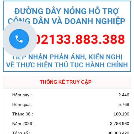
THỐNG KÊ TRUY CẬP
Hôm nay :
2.446
Hôm qua :
5.768
Tháng 08 :
100.196
Năm 2026 :
3.786.960
Tổng số :
90.303.420