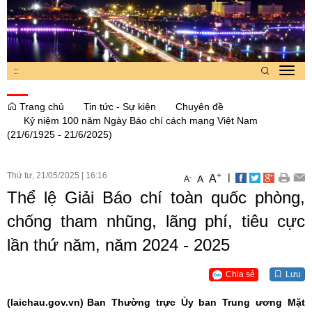
:
:
Toggl
navig
Trang chủ
Tin tức - Sự kiện
Chuyên đề
Kỷ niệm 100 năm Ngày Báo chí cách mạng Việt Nam
(21/6/1925 - 21/6/2025)
Thứ tư, 21/05/2025
|
16:16
+
|
A
-
A
A
Thể lệ Giải Báo chí toàn quốc phòng,
chống tham nhũng, lãng phí, tiêu cực
lần thứ năm, năm 2024 - 2025
Chia sẻ
Lưu
(laichau.gov.vn)
Ban Thường trực Ủy ban Trung ương Mặt