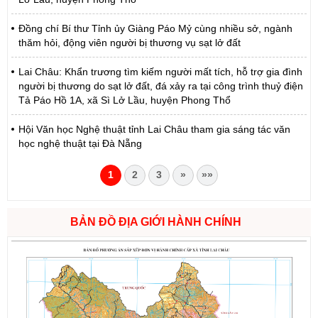
Đồng chí Bí thư Tỉnh ủy Giàng Páo Mỷ cùng nhiều sở, ngành
thăm hỏi, động viên người bị thương vụ sạt lở đất
Lai Châu: Khẩn trương tìm kiếm người mất tích, hỗ trợ gia đình
người bị thương do sạt lở đất, đá xảy ra tại công trình thuỷ điện
Tả Páo Hồ 1A, xã Sì Lở Lầu, huyện Phong Thổ
Hội Văn học Nghệ thuật tỉnh Lai Châu tham gia sáng tác văn
học nghệ thuật tại Đà Nẵng
1
2
3
»
»»
BẢN ĐỒ ĐỊA GIỚI HÀNH CHÍNH