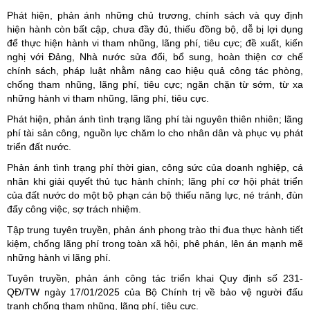
Phát hiện, phản ánh những chủ trương, chính sách và quy định
hiện hành còn bất cập, chưa đầy đủ, thiếu đồng bộ, dễ bị lợi dụng
để thực hiện hành vi tham nhũng, lãng phí, tiêu cực; đề xuất, kiến
nghị với Đảng, Nhà nước sửa đổi, bổ sung, hoàn thiện cơ chế
chính sách, pháp luật nhằm nâng cao hiệu quả công tác phòng,
chống tham nhũng, lãng phí, tiêu cực; ngăn chặn từ sớm, từ xa
những hành vi tham nhũng, lãng phí, tiêu cực.
Phát hiện, phản ánh tình trạng lãng phí tài nguyên thiên nhiên; lãng
phí tài sản công, nguồn lực chăm lo cho nhân dân và phục vụ phát
triển đất nước.
Phản ánh tình trạng phí thời gian, công sức của doanh nghiệp, cá
nhân khi giải quyết thủ tục hành chính; lãng phí cơ hội phát triển
của đất nước do một bộ phạn cán bộ thiếu năng lực, né tránh, đùn
đẩy công việc, sợ trách nhiệm.
Tập trung tuyên truyền, phản ánh phong trào thi đua thực hành tiết
kiệm, chống lãng phí trong toàn xã hội, phê phán, lên án mạnh mẽ
những hành vi lãng phí.
Tuyên truyền, phản ánh công tác triển khai Quy định số 231-
QĐ/TW ngày 17/01/2025 của Bộ Chính trị về bảo vệ người đấu
tranh chống tham nhũng, lãng phí, tiêu cực.