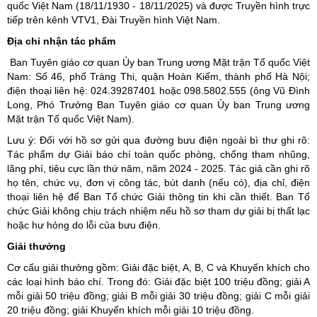
quốc Việt Nam (18/11/1930 - 18/11/2025) và được Truyền hình trực
tiếp trên kênh VTV1, Đài Truyền hình Việt Nam.
Địa chỉ nhận tác phẩm
Ban Tuyên giáo cơ quan Ủy ban Trung ương Mặt trận Tổ quốc Việt
Nam: Số 46, phố Tràng Thi, quận Hoàn Kiếm, thành phố Hà Nội;
điện thoại liên hệ: 024.39287401 hoặc 098.5802.555 (ông Vũ Đình
Long, Phó Trưởng Ban Tuyên giáo cơ quan Ủy ban Trung ương
Mặt trận Tổ quốc Việt Nam).
Lưu ý: Đối với hồ sơ gửi qua đường bưu điện ngoài bì thư ghi rõ:
Tác phẩm dự Giải báo chí toàn quốc phòng, chống tham nhũng,
lãng phí, tiêu cực lần thứ năm, năm 2024 - 2025. Tác giả cần ghi rõ
họ tên, chức vụ, đơn vị công tác, bút danh (nếu có), địa chỉ, điện
thoại liên hệ để Ban Tổ chức Giải thông tin khi cần thiết. Ban Tổ
chức Giải không chịu trách nhiệm nếu hồ sơ tham dự giải bị thất lạc
hoặc hư hỏng do lỗi của bưu điện.
Giải thưởng
Cơ cấu giải thưởng gồm: Giải đặc biệt, A, B, C và Khuyến khích cho
các loại hình báo chí. Trong đó: Giải đặc biệt 100 triệu đồng; giải A
mỗi giải 50 triệu đồng; giải B mỗi giải 30 triệu đồng; giải C mỗi giải
20 triệu đồng; giải Khuyến khích mỗi giải 10 triệu đồng.