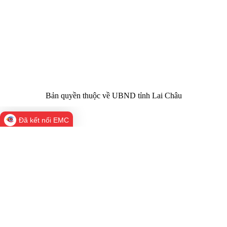
nhiệm chính:
tỉnh Lai Châu
Trụ sở:
Tầng 1,2,3 nhà B - Trung tâm Hành chính -
Điện thoại | Fax:
Chính trị tỉnh Lai Châu
Email:
02133.876.337; 02133.876.359 |
02133.876.356
laichau@chinhphu.vn
Bản quyền thuộc về UBND tỉnh Lai Châu
Đã kết nối EMC