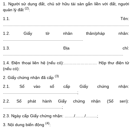
1. Người sử dụng đất, chủ sở hữu tài sản gắn liền với đất, người
(2)
quản lý đất
:
1.1. Tên:
...........................................................................................................
1.2. Giấy tờ nhân thân/pháp nhân:
....................................................................
1.3. Địa chỉ:
......................................................................................................
1.4. Điện thoại liên hệ (nếu có):…………………… Hộp thư điện tử
(nếu có):
(3)
2. Giấy chứng nhận đã cấp
2.1. Số vào sổ cấp Giấy chứng nhận:
...............................................................;
2.2. Số phát hành Giấy chứng nhận (Số seri):
..................................................;
2.3. Ngày cấp Giấy chứng nhận: ….…/….…/…......;
(4)
3. Nội dung biến động
: