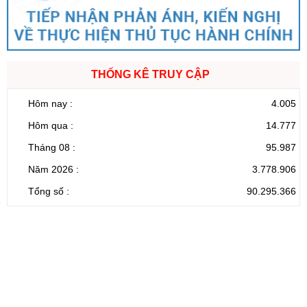
THỐNG KÊ TRUY CẬP
Hôm nay :
4.005
Hôm qua :
14.777
Tháng 08 :
95.987
Năm 2026 :
3.778.906
Tổng số :
90.295.366
CỔNG THÔNG TIN ĐIỆN TỬ TỈNH LAI CHÂU
Cơ quan chủ
Ủy ban nhân dân tỉnh Lai Châu
quản:
31/GP-TTĐT do Sở Văn hóa, Thể thao và
Giấy phép số:
Du lịch cấp 17/4/2026
Chịu trách
Hoàng Minh Hải - Chánh Văn phòng UBND