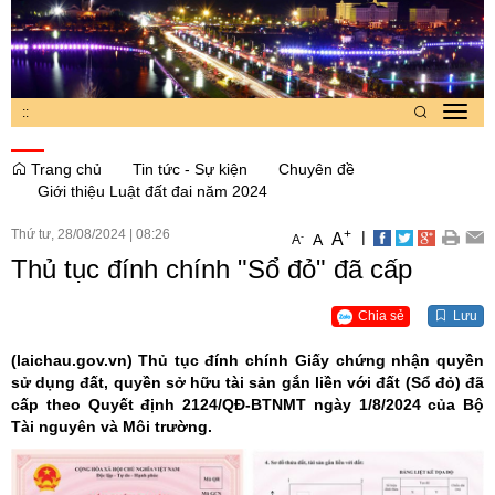
:
:
Toggl
navig
Trang chủ
Tin tức - Sự kiện
Chuyên đề
Giới thiệu Luật đất đai năm 2024
Thứ tư, 28/08/2024
|
08:26
+
|
A
-
A
A
Thủ tục đính chính "Sổ đỏ" đã cấp
Chia sẻ
Lưu
(laichau.gov.vn)
Thủ tục đính chính Giấy chứng nhận quyền
sử dụng đất, quyền sở hữu tài sản gắn liền với đất (Sổ đỏ) đã
cấp theo Quyết định 2124/QĐ-BTNMT ngày 1/8/2024 của Bộ
Tài nguyên và Môi trường.