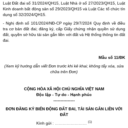
Luật Đất đai số 31/2024/QH15, Luật Nhà ở số 27/2023/QH15, Luật
Kinh doanh bất động sản số 29/2023/QH15 và Luật Các tổ chức tín
dụng số 32/2024/QH15.
-
Nghị định số 101/2024/NĐ-CP
ngày 29/7/2024 Quy định về điều
tra cơ bản đất đai; đăng ký, cấp Giấy chứng nhận quyền sử dụng
đất, quyền sở hữu tài sản gắn liền với đất và Hệ thống thông tin đất
đai.
Mẫu số 11/ĐK
(Xem kỹ hướng dẫn viết Đơn trước khi kê khai; không tẩy xóa, sửa
chữa trên Đơn)
CỘNG HÒA XÃ HỘI CHỦ NGHĨA VIỆT NAM
Độc lập - Tự do - Hạnh phúc
---------------
ĐƠN ĐĂNG KÝ BIẾN ĐỘNG ĐẤT ĐAI, TÀI SẢN GẮN LIỀN VỚI
ĐẤT
(1)
Kính gửi : ……………………