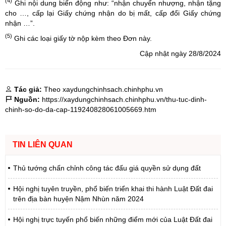
(4)
Ghi nội dung biến động như: “nhận chuyển nhượng, nhận tặng
cho …, cấp lại Giấy chứng nhận do bị mất, cấp đổi Giấy chứng
nhận …”.
(5)
Ghi các loại giấy tờ nộp kèm theo Đơn này.
Cập nhật ngày 28/8/2024
Tác giả:
Theo xaydungchinhsach.chinhphu.vn
Nguồn:
https://xaydungchinhsach.chinhphu.vn/thu-tuc-dinh-
chinh-so-do-da-cap-119240828061005669.htm
TIN LIÊN QUAN
Thủ tướng chấn chỉnh công tác đấu giá quyền sử dụng đất
Hội nghị tuyên truyền, phổ biến triển khai thi hành Luật Đất đai
trên địa bàn huyện Nậm Nhùn năm 2024
Hội nghị trực tuyến phổ biến những điểm mới của Luật Đất đai