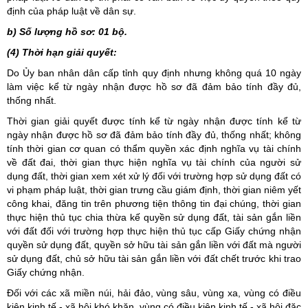
định của pháp luật về dân sự.
b) Số lượng hồ sơ: 01 bộ.
(4) Thời hạn giải quyết:
Do Ủy ban nhân dân cấp tỉnh quy định nhưng không quá 10 ngày
làm việc kể từ ngày nhận được hồ sơ đã đảm bảo tính đầy đủ,
thống nhất.
Thời gian giải quyết được tính kể từ ngày nhận được tính kể từ
ngày nhận được hồ sơ đã đảm bảo tính đầy đủ, thống nhất; không
tính thời gian cơ quan có thẩm quyền xác định nghĩa vụ tài chính
về đất đai, thời gian thực hiện nghĩa vụ tài chính của người sử
dụng đất, thời gian xem xét xử lý đối với trường hợp sử dụng đất có
vi phạm pháp luật, thời gian trưng cầu giám định, thời gian niêm yết
công khai, đăng tin trên phương tiện thông tin đại chúng, thời gian
thực hiện thủ tục chia thừa kế quyền sử dụng đất, tài sản gắn liền
với đất đối với trường hợp thực hiện thủ tục cấp Giấy chứng nhận
quyền sử dụng đất, quyền sở hữu tài sản gắn liền với đất mà người
sử dụng đất, chủ sở hữu tài sản gắn liền với đất chết trước khi trao
Giấy chứng nhận.
Đối với các xã miền núi, hải đảo, vùng sâu, vùng xa, vùng có điều
kiện kinh tế - xã hội khó khăn, vùng có điều kiện kinh tế - xã hội đặc