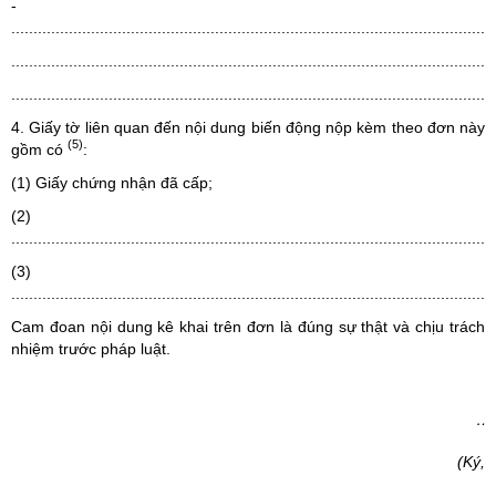
-
.............................................................................................................
.............................................................................................................
.............................................................................................................
4. Giấy tờ liên quan đến nội dung biến động nộp kèm theo đơn này
(5)
gồm có
:
(1) Giấy chứng nhận đã cấp;
(2)
.............................................................................................................
(3)
.............................................................................................................
Cam đoan nội dung kê khai trên đơn là đúng sự thật và chịu trách
nhiệm trước pháp luật.
……
(Ký, 