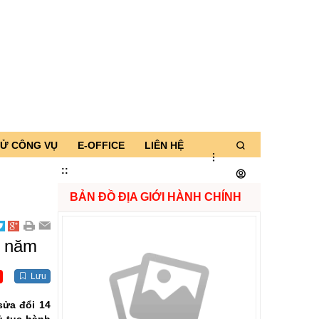
TỬ CÔNG VỤ
E-OFFICE
LIÊN HỆ
:
:
BẢN ĐỒ ĐỊA GIỚI HÀNH CHÍNH
i năm
Lưu
sửa đổi 14