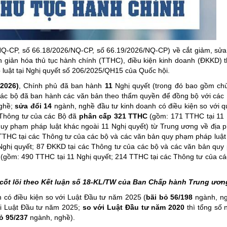
ng hợp
Giảm nghèo bền vững
Đưa nghị quyết của Đảng v
Bầu cử đại biểu Quốc hội k
NQ-CP, số 66.18/2026/NQ-CP, số 66.19/2026/NQ-CP) về cắt giảm, sửa
Đại hội Đảng các cấp
n giản hóa thủ tục hành chính (TTHC), điều kiện kinh doanh (ĐKKD) 
 luật tại Nghị quyết số 206/2025/QH15 của Quốc hội.
Gia đình hạnh phúc bền vữ
/2026)
, Chính phủ đã ban hành
11
Nghị quyết (trong đó bao gồm c
An toàn thông tin
các bộ đã ban hành các văn bản theo thẩm quyền để đồng bộ với các 
ghề;
sửa đổi 14
ngành, nghề đầu tư kinh doanh có điều kiện so với q
Thông tin biên giới
 Thông tư của các Bộ đã
phân cấp
321 TTHC
(gồm: 171 TTHC tại 11 
uy phạm pháp luật khác ngoài 11 Nghị quyết)
từ Trung ương về địa 
Người Việt Nam ưu tiên dùn
TTHC tại các Thông tư của các bộ và các văn bản quy phạm pháp luật
Điểm báo
Nghị quyết; 87 ĐKKD tại các Thông tư của các bộ và các văn bản qu
C
(gồm: 490 TTHC tại 11 Nghị quyết; 214 TTHC tại các Thông tư của cá
Phóng sự ảnh
Chuyên mục khác
 cốt lõi theo Kết luận số 18-KL/TW của Ban Chấp hành Trung ươ
 có điều kiện so với Luật Đầu tư năm 2025 (
b
ãi bỏ 56/198
ngành, ng
ới Luật Đầu tư năm 2025;
so với Luật Đầu tư năm 2020
thì tổng số
bỏ 95/237
ngành, nghề).