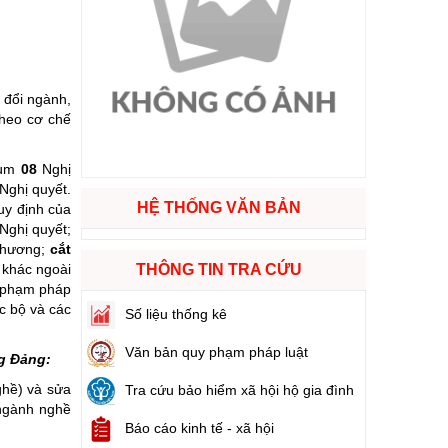
ào cuộc sống
hóa XVI và đại biểu Hội đồng nhân dân các cấp nhiệm kỳ 2026 - 2031
 đổi ngành,
theo cơ chế
ng
hùm
08
Nghị
Nghị quyết.
HỆ THỐNG VĂN BẢN
uy định của
Nghị quyết;
phương;
cắt
g hàng Việt Nam
 khác ngoài
THÔNG TIN TRA CỨU
y phạm pháp
c bộ và các
Số liệu thống kê
Văn bản quy phạm pháp luật
ng Đảng:
hề) và sửa
Tra cứu bảo hiểm xã hội hộ gia đình
 ngành nghề
Báo cáo kinh tế - xã hội