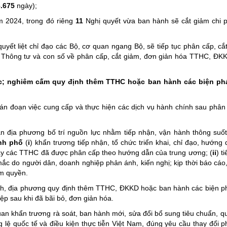
6.675
ngày);
m 2024, trong đó riêng
11
Nghị quyết vừa ban hành sẽ cắt giảm chi p
yết liệt chỉ đạo các Bộ, cơ quan ngang Bộ, sẽ tiếp tục phân cấp, cắ
 Thông tư và con số về phân cấp, cắt giảm, đơn giản hóa TTHC, ĐKK
ực; nghiêm cấm quy định thêm TTHC hoặc ban hành các biện ph
ián đoạn việc cung cấp và thực hiện các dịch vụ hành chính sau phân
 địa phương bố trí nguồn lực nhằm tiếp nhận, vận hành thông suố
ành phố
(
i
) khẩn trương tiếp nhận, tổ chức triển khai, chỉ đạo, hướng
gay các TTHC đã được phân cấp theo hướng dẫn của trung ương; (
ii
) t
ắc do người dân, doanh nghiệp phản ánh, kiến nghị; kịp thời báo cá
ẩm quyền.
h, địa phương quy định thêm TTHC, ĐKKD hoặc ban hành các biện p
ệp sau khi đã bãi bỏ, đơn giản hóa.
an khẩn trương rà soát, ban hành mới, sửa đổi bổ sung tiêu chuẩn, q
g lệ quốc tế và điều kiện thực tiễn Việt Nam, đúng yêu cầu thay đổi 