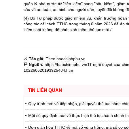
quản lý nhà nước từ "tiền kiểm" sang "hậu kiểm", giảm t
cầu về an toàn, an ninh cho người dân, tuyệt đối không đ
(4) Bộ Tư pháp được giao nhiệm vụ, khẩn trương hoàn 
công tác cải cách TTHC trong tháng 6 năm 2026 để áp d
kiểm soát không để phát sinh thêm thủ tục mới./.
Tác giả:
Theo baochinhphu.vn
Nguồn:
https://baochinhphu.vn/11-nghi-quyet-cua-chi
102260520193925484.htm
TIN LIÊN QUAN
Quy trình mới về tiếp nhận, giải quyết thủ tục hành chí
Một số quy định mới về thực hiện thủ tục hành chính t
Đơn giản hóa TTHC về mã số vùng trồng, mã số cơ sở