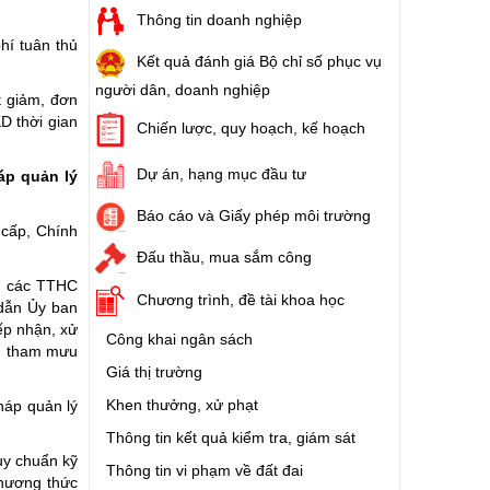
Thông tin doanh nghiệp
hí tuân thủ
Kết quả đánh giá Bộ chỉ số phục vụ
người dân, doanh nghiệp
t giảm, đơn
D thời gian
Chiến lược, quy hoạch, kế hoạch
Dự án, hạng mục đầu tư
áp quản lý
Báo cáo và Giấy phép môi trường
 cấp, Chính
Đấu thầu, mua sắm công
t các TTHC
Chương trình, đề tài khoa học
 dẫn Ủy ban
iếp nhận, xử
Công khai ngân sách
o, tham mưu
Giá thị trường
Khen thưởng, xử phạt
háp quản lý
Thông tin kết quả kiểm tra, giám sát
uy chuẩn kỹ
Thông tin vi phạm về đất đai
phương thức