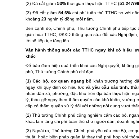
(2) Đã cắt giảm
53%
thời gian thực hiện TTHC (
51.247/9
(3) Đã cắt giảm
54,6%
chi phí tuân thủ TTHC so với nă
khoảng
23
nghìn tỷ đồng mỗi năm.
Bên cạnh đó, Chính phủ, Thủ tướng Chính phủ tiếp tục qu
giản hóa TTHC, ĐKKD thông qua sửa đổi các Nghị định,
tới sẽ tiếp tục tăng lên.
Vận hành thông suốt các TTHC ngay khi có hiệu l
khác
Để bảo đảm hiệu quả triển khai các Nghị quyết, không g
phủ, Thủ tướng Chính phủ chỉ đạo:
(
1
)
Các bộ, cơ quan ngang bộ
khẩn trương hướng dẫn
ngay khi quy định có hiệu lực
và yêu cầu các tỉnh, th
nhân dân xã, phường, đặc khu trên địa bàn thực hiện n
lý, tháo gỡ ngay theo thẩm quyền các khó khăn, vướng m
cấp có thẩm quyền xử lý đối với những nội dung vượt th
(2) Thủ tướng Chính phủ cũng nghiêm cấm các bộ, ngàn
khác làm tăng chi phí tuân thủ cho người dân, doanh nghi
(3) Ngoài ra, Thủ tướng Chính phủ yêu cầu các Bộ, cơ qu
thuật, hoặc biện pháp quản lý thay thế phù hợp với thôn