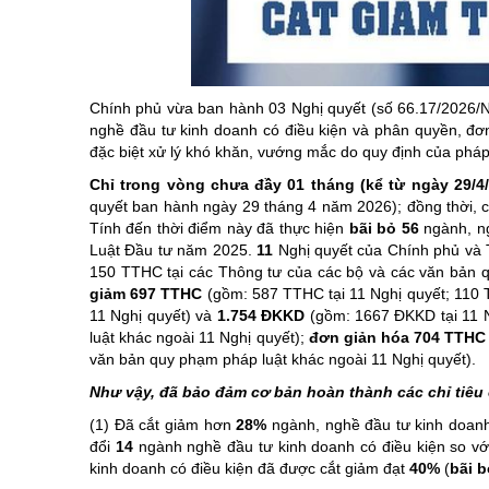
Chuyên đề tổ
Chính phủ vừa ban hành 03 Nghị quyết (số 66.17/2026/
nghề đầu tư kinh doanh có điều kiện và phân quyền, đơ
đặc biệt xử lý khó khăn, vướng mắc do quy định của pháp
Chỉ trong vòng chưa đầy 01 tháng (kể từ ngày 29/4
quyết ban hành ngày 29 tháng 4 năm 2026); đồng thời, 
Tính đến thời điểm này đã thực hiện
b
ãi bỏ
56
ngành, n
Luật Đầu tư năm 2025.
11
Nghị quyết của Chính phủ và
150 TTHC tại các Thông tư của các bộ và các văn bản q
giảm 697 TTHC
(gồm: 587 TTHC tại 11 Nghị quyết; 110 
11 Nghị quyết) và
1.754
ĐKKD
(gồm: 1667 ĐKKD tại 11 
luật khác ngoài 11 Nghị quyết);
đơn giản hóa
704
TTH
văn bản quy phạm pháp luật khác ngoài 11 Nghị quyết).
Như vậy, đã bảo đảm cơ bản hoàn thành các chỉ tiêu
(1) Đã cắt giảm hơn
28%
ngành, nghề đầu tư kinh doanh
đổi
14
ngành nghề đầu tư kinh doanh có điều kiện so v
kinh doanh có điều kiện đã được cắt giảm đạt
40%
(
b
ãi 