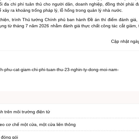
ối đa chi phí tuân thủ cho người dân, doanh nghiệp, đồng thời phải 
ể xảy ra khoảng trống pháp lý, lỗ hổng trong quản lý nhà nước.
thiện, trình Thủ tướng Chính phủ ban hành Đề án thí điểm đánh giá
ụng từ tháng 7 năm 2026 nhằm đánh giá thực chất công tác cắt giảm,
Cập nhật ngà
nh-phu-cat-giam-chi-phi-tuan-thu-23-nghin-ty-dong-moi-nam-
nh trên môi trường điện tử
heo cơ chế một cửa, một cửa liên thông
 đóng gói