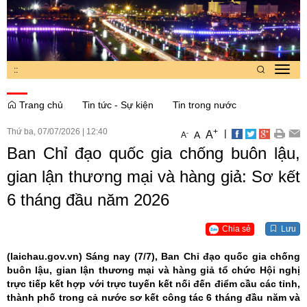
:
:
Toggl
navig
Trang chủ
Tin tức - Sự kiện
Tin trong nước
Thứ ba, 07/07/2026
|
12:40
+
|
A
-
A
A
Ban Chỉ đạo quốc gia chống buôn lậu,
gian lận thương mại và hàng giả: Sơ kết
6 tháng đầu năm 2026
Chia sẻ
Lưu
(laichau.gov.vn)
Sáng nay (7/7), Ban Chỉ đạo quốc gia chống
buôn lậu, gian lận thương mại và hàng giả tổ chức Hội nghị
trực tiếp kết hợp với trực tuyến kết nối đến điểm cầu các tỉnh,
thành phố trong cả nước sơ kết công tác 6 tháng đầu năm và