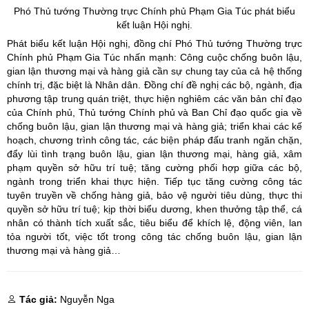
Phó Thủ tướng Thường trực Chính phủ Phạm Gia Túc phát biểu
kết luận Hội nghị.
Phát biểu kết luận Hội nghị, đồng chí Phó Thủ tướng Thường trực
Chính phủ Phạm Gia Túc nhấn mạnh: Công cuộc chống buôn lậu,
gian lận thương mại và hàng giả cần sự chung tay của cả hệ thống
chính trị, đặc biệt là Nhân dân. Đồng chí đề nghị các bộ, ngành, địa
phương tập trung quán triệt, thực hiện nghiêm các văn bản chỉ đạo
của Chính phủ, Thủ tướng Chính phủ và Ban Chỉ đạo quốc gia về
chống buôn lậu, gian lận thương mại và hàng giả; triển khai các kế
hoạch, chương trình công tác, các biện pháp đấu tranh ngăn chặn,
đẩy lùi tình trạng buôn lậu, gian lận thương mại, hàng giả, xâm
phạm quyền sở hữu trí tuệ; tăng cường phối hợp giữa các bộ,
ngành trong triển khai thực hiện. Tiếp tục tăng cường công tác
tuyên truyền về chống hàng giả, bảo vệ người tiêu dùng, thực thi
quyền sở hữu trí tuệ; kịp thời biểu dương, khen thưởng tập thể, cá
nhân có thành tích xuất sắc, tiêu biểu để khích lệ, động viên, lan
tỏa người tốt, việc tốt trong công tác chống buôn lậu, gian lận
thương mại và hàng giả…
Tác giả:
Nguyễn Nga