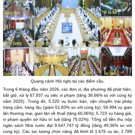
Quang cảnh Hội nghị tại các điểm cầu.
Trong 6 tháng đầu năm 2026, các đơn vị, địa phương đã phát hiện,
bắt giữ, xử lý 67.937 vụ việc vi phạm (tăng 36,66% so với cùng kỳ
năm 2025). Trong đó, 5.220 vụ buôn bán, vận chuyển trái phép
hàng cấm, hàng lậu (giảm 51,83% so với cùng kỳ); 56.994 vụ gian
lận thương mại, gian lận về thuế (tăng 60,06%); 5.723 vụ hàng giả,
vi phạm quyền sở hữu trí tuệ (tăng 75,02%). Tổng số tiền thu nộp
ngân sách Nhà nước đạt 9.647,747 tỷ đồng (tăng 49,36% so với
cùng kỳ). Các lực lượng chức năng đã khởi tố 1.676 vụ án, 2.789