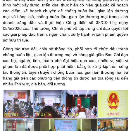
hình mới; xây dựng, triển khai thực hiện có hiệu quả các kế hoạch
cao điểm, kế hoạch chuyên đề chống buôn lậu, gian lận thương
mại và hàng giả, chống buôn lậu, gian lận thương mại trong kinh
doanh xăng dầu và thực hiện Công điện số 38/CĐ-TTg ngày
05/5/2026 của Thủ tướng Chính phủ về tập trung chỉ đạo quyết liệt
các giải pháp đấu tranh, ngăn chặn, xử lý hành vi xâm phạm quyền
sở hữu trí tuệ.
Công tác trao đổi, chia sẻ thông tin, phối hợp tổ chức đấu tranh
chống buôn lậu, gian lận thương mại và hàng giả giữa Ban Chỉ đạo
các bộ, ngành, tỉnh, thành phố đạt hiệu quả cao; nhiều vụ việc vi
phạm lớn đã được phối hợp phát hiện, bắt giữ, xử lý kịp thời; công
tác thông tin, tuyên truyền chống buôn lậu, gian lận thương mại và
hàng giả trên các phương tiện thông tin được lan tỏa rộng rãi đến
nhiều lĩnh vực, địa bàn, đối tượng.