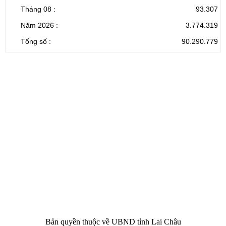
Tháng 08 :
93.307
Năm 2026 :
3.774.319
Tổng số :
90.290.779
CỔNG THÔNG TIN ĐIỆN TỬ TỈNH LAI CHÂU
Cơ quan chủ
Ủy ban nhân dân tỉnh Lai Châu
quản:
31/GP-TTĐT do Sở Văn hóa, Thể thao và
Giấy phép số:
Du lịch cấp 17/4/2026
Chịu trách
Hoàng Minh Hải - Chánh Văn phòng UBND
nhiệm chính:
tỉnh Lai Châu
Trụ sở:
Tầng 1,2,3 nhà B - Trung tâm Hành chính -
Điện thoại | Fax:
Chính trị tỉnh Lai Châu
Email:
02133.876.337; 02133.876.359 |
02133.876.356
laichau@chinhphu.vn
Bản quyền thuộc về UBND tỉnh Lai Châu