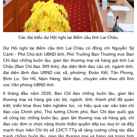
Các đại biểu dự Hội nghị tại điểm cầu tỉnh Lai Châu.
Dự Hội nghị tại điểm cầu tỉnh Lai Châu có đồng chí Nguyễn Sỹ
Cảnh - Phó Chủ tịch UBND tỉnh, Phó Trưởng Ban Thường trực Ban
Chỉ đạo chống buôn lậu, gian lận thương mại và hàng giả tỉnh Lai
Châu (Ban Chỉ đạo 389 tỉnh); đại diện lãnh đạo các sở, ngành tỉnh;
đại diện lãnh đạo UBND các xã, phường: Đoàn Kết, Tân Phong,
Bình Lư, Sìn Hồ, Nậm Hàng; lãnh đạo, chuyên viên theo dõi lĩnh
vực Văn phòng UBND tỉnh.
6 tháng đầu năm 2026, Ban Chỉ đạo chống buôn lậu, gian lận
thương mại và hàng giả các bộ, ngành, tỉnh, thành phố đã quán
triệt, triển khai thực hiện nghiêm túc, có hiệu quả các văn bản chỉ
đạo của Chính phủ, Thủ tướng Chính phủ, Ban Chỉ đạo quốc gia
về công tác chống buôn lậu, gian lận thương mại và hàng giả; chỉ
đạo các đơn vị chức năng thuộc thẩm quyền tiếp tục duy trì và đẩy
mạnh thực hiện Chỉ thị số 13/CT-TTg về tăng cường công tác đấu
tranh chống buôn lậu, gian lận thương mại và hàng giả trong tình