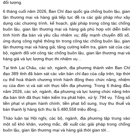
đối tượng.
6 tháng cuối năm 2026, Ban Chỉ đạo quốc gia chống buôn lậu, gian
lận thương mại và hàng giả tiếp tục đề ra các giải pháp như xây
dựng các chương trình, kế hoạch, giải pháp trong công tác chống
buôn lậu, gian lận thương mại và hàng giả phù hợp với diễn biến
tình hình địa bàn và yêu cầu nhiệm vụ; đẩy mạnh chuyển đổi số,
ứng dụng công nghệ thông tin trong công tác chống buôn lậu, gian
lận thương mại và hàng giả; tăng cường kiểm tra, giám sát của các
bộ, ngành đối với công tác chống buôn lậu, gian lận thương mại và
hàng giả và lực lượng thực thi nhiệm vụ…
Tại tỉnh Lai Châu, các sở, ngành, địa phương thành viên Ban Chỉ
đạo 389 tỉnh đã bám sát các văn bản chỉ đạo của cấp trên, kịp thời
cụ thể hoá thành chương trình hành động theo chức năng, nhiệm
vụ của đơn vị và sát với thực tiễn địa phương. Trong 6 tháng đầu
năm 2026, các sở, ngành, địa phương và lực lượng chức năng trên
địa bàn tỉnh đã thực hiện kiểm tra phát hiện, xử lý: 794 vụ. Tổng số
tiền phạt vi phạm hành chính; tiền phạt bổ sung, truy thu thuế và
bán thanh lý hàng tịch thu là 5.480,558 triệu đồng...
Thảo luận tại Hội nghị, các bộ, ngành, địa phương tập trung vào
một số khó khăn, vướng mắc, đề xuất các giải pháp trong chống
buôn lậu, gian lận thương mại và hàng giả thời gian tới…