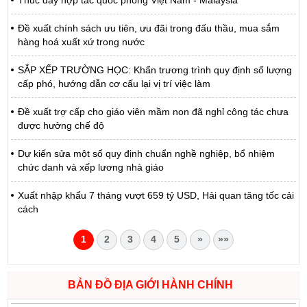
Thúc đẩy hợp tác quốc phòng Việt Nam - Malaysia
Đề xuất chính sách ưu tiên, ưu đãi trong đấu thầu, mua sắm
hàng hoá xuất xứ trong nước
SẮP XẾP TRƯỜNG HỌC: Khẩn trương trình quy định số lượng
cấp phó, hướng dẫn cơ cấu lại vị trí việc làm
Đề xuất trợ cấp cho giáo viên mầm non đã nghỉ công tác chưa
được hưởng chế độ
Dự kiến sửa một số quy định chuẩn nghề nghiệp, bổ nhiệm
chức danh và xếp lương nhà giáo
Xuất nhập khẩu 7 tháng vượt 659 tỷ USD, Hải quan tăng tốc cải
cách
1
2
3
4
5
»
»»
BẢN ĐỒ ĐỊA GIỚI HÀNH CHÍNH