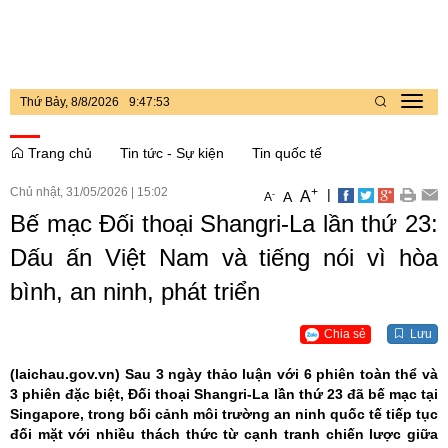
Thứ Bảy, 8/8/2026
9
:
47
:
54
Toggl
navig
Trang chủ
Tin tức - Sự kiện
Tin quốc tế
Chủ nhật, 31/05/2026
|
15:02
+
|
A
-
A
A
Bế mạc Đối thoại Shangri-La lần thứ 23:
Dấu ấn Việt Nam và tiếng nói vì hòa
bình, an ninh, phát triển
Chia sẻ
Lưu
(laichau.gov.vn)
Sau 3 ngày thảo luận với 6 phiên toàn thể và
3 phiên đặc biệt, Đối thoại Shangri-La lần thứ 23 đã bế mạc tại
Singapore, trong bối cảnh môi trường an ninh quốc tế tiếp tục
đối mặt với nhiều thách thức từ cạnh tranh chiến lược giữa