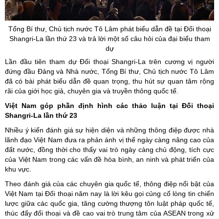
Tổng Bí thư, Chủ tịch nước Tô Lâm phát biểu dẫn đề tại Đối thoại
Shangri
-La lần thứ 23 và trả lời một số câu hỏi của đại biểu tham
dự
Lần đầu tiên tham dự Đối thoại Shangri-La trên cương vị người
đứng đầu Đảng và Nhà nước, Tổng Bí thư, Chủ tịch nước Tô Lâm
đã có bài phát biểu dẫn đề quan trọng, thu hút sự quan tâm rộng
rãi của giới học giả, chuyên gia và truyền thông quốc tế.
Việt Nam góp phần định hình các thảo luận tại Đối thoại
Shangri-La lần thứ 23
Nhiều ý kiến đánh giá sự hiện diện và những thông điệp được nhà
lãnh đạo Việt Nam đưa ra phản ánh vị thế ngày càng nâng cao của
đất nước, đồng thời cho thấy vai trò ngày càng chủ động, tích cực
của Việt Nam trong các vấn đề hòa bình, an ninh và phát triển của
khu vực.
Theo đánh giá của các chuyên gia quốc tế, thông điệp nổi bật của
Việt Nam tại Đối thoại năm nay là lời kêu gọi củng cố lòng tin chiến
lược giữa các quốc gia, tăng cường thượng tôn luật pháp quốc tế,
thúc đẩy đối thoại và đề cao vai trò trung tâm của ASEAN trong xử