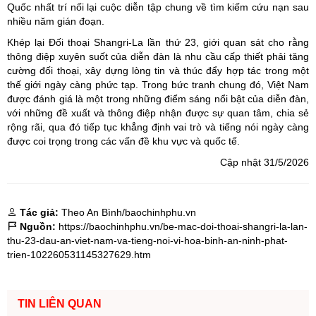
Quốc nhất trí nối lại cuộc diễn tập chung về tìm kiếm cứu nạn sau
nhiều năm gián đoạn.
Khép lại Đối thoại Shangri-La lần thứ 23, giới quan sát cho rằng
thông điệp xuyên suốt của diễn đàn là nhu cầu cấp thiết phải tăng
cường đối thoại, xây dựng lòng tin và thúc đẩy hợp tác trong một
thế giới ngày càng phức tạp. Trong bức tranh chung đó, Việt Nam
được đánh giá là một trong những điểm sáng nổi bật của diễn đàn,
với những đề xuất và thông điệp nhận được sự quan tâm, chia sẻ
rộng rãi, qua đó tiếp tục khẳng định vai trò và tiếng nói ngày càng
được coi trọng trong các vấn đề khu vực và quốc tế.
Cập nhật 31/5/2026
Tác giả:
Theo An Bình/baochinhphu.vn
Nguồn:
https://baochinhphu.vn/be-mac-doi-thoai-shangri-la-lan-
thu-23-dau-an-viet-nam-va-tieng-noi-vi-hoa-binh-an-ninh-phat-
trien-102260531145327629.htm
TIN LIÊN QUAN