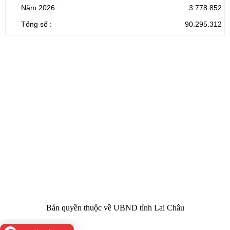
Năm 2026 :
3.778.852
Tổng số :
90.295.312
CỔNG THÔNG TIN ĐIỆN TỬ TỈNH LAI CHÂU
Cơ quan chủ
Ủy ban nhân dân tỉnh Lai Châu
quản:
31/GP-TTĐT do Sở Văn hóa, Thể thao và
Giấy phép số:
Du lịch cấp 17/4/2026
Chịu trách
Hoàng Minh Hải - Chánh Văn phòng UBND
nhiệm chính:
tỉnh Lai Châu
Trụ sở:
Tầng 1,2,3 nhà B - Trung tâm Hành chính -
Điện thoại | Fax:
Chính trị tỉnh Lai Châu
Email:
02133.876.337; 02133.876.359 |
02133.876.356
laichau@chinhphu.vn
Bản quyền thuộc về UBND tỉnh Lai Châu