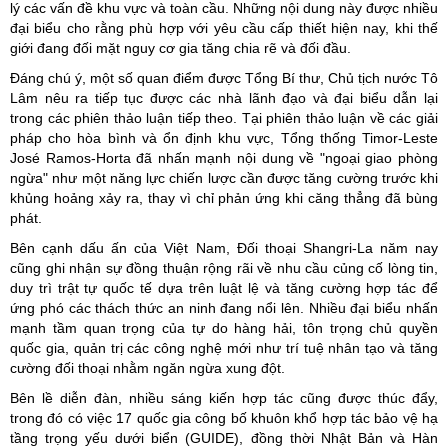
lý các vấn đề khu vực và toàn cầu. Những nội dung này được nhiều
đại biểu cho rằng phù hợp với yêu cầu cấp thiết hiện nay, khi thế
giới đang đối mặt nguy cơ gia tăng chia rẽ và đối đầu.
Đáng chú ý, một số quan điểm được Tổng Bí thư, Chủ tịch nước Tô
Lâm nêu ra tiếp tục được các nhà lãnh đạo và đại biểu dẫn lại
trong các phiên thảo luận tiếp theo. Tại phiên thảo luận về các giải
pháp cho hòa bình và ổn định khu vực, Tổng thống Timor-Leste
José Ramos-Horta đã nhấn mạnh nội dung về "ngoại giao phòng
ngừa" như một năng lực chiến lược cần được tăng cường trước khi
khủng hoảng xảy ra, thay vì chỉ phản ứng khi căng thẳng đã bùng
phát.
Bên cạnh dấu ấn của Việt Nam, Đối thoại Shangri-La năm nay
cũng ghi nhận sự đồng thuận rộng rãi về nhu cầu củng cố lòng tin,
duy trì trật tự quốc tế dựa trên luật lệ và tăng cường hợp tác để
ứng phó các thách thức an ninh đang nổi lên. Nhiều đại biểu nhấn
mạnh tầm quan trọng của tự do hàng hải, tôn trọng chủ quyền
quốc gia, quản trị các công nghệ mới như trí tuệ nhân tạo và tăng
cường đối thoại nhằm ngăn ngừa xung đột.
Bên lề diễn đàn, nhiều sáng kiến hợp tác cũng được thúc đẩy,
trong đó có việc 17 quốc gia công bố khuôn khổ hợp tác bảo vệ hạ
tầng trọng yếu dưới biển (GUIDE), đồng thời Nhật Bản và Hàn