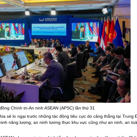
đồng Chính trị-An ninh ASEAN (APSC) lần thứ 31
chia sẻ lo ngại trước những tác động tiêu cực do căng thẳng tại Trung
 ninh năng lượng, an ninh lương thực khu vực cũng như an ninh, an to