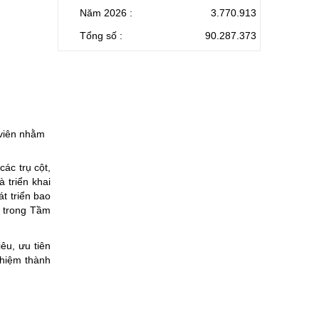
Năm 2026 :
3.770.913
Tổng số :
90.287.373
viên nhằm
ác trụ cột,
 triển khai
át triển bao
u trong Tầm
êu, ưu tiên
nhiệm thành