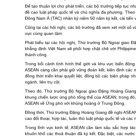
Để tạo thuận lợi cho phát triển, các bộ trưởng tiếp tục 
đề cao luật pháp quốc tế và chủ nghĩa đa phương. Theo 
Đông Nam Á (TAC) nhân kỷ niệm 50 năm ký kết, cải tiến v
Cũng tại các hội nghị, các bộ trưởng đã xem xét một số vấ
vực cùng quan tâm.
Phát biểu tại các hội nghị, Thứ trưởng Bộ Ngoại giao Đ
khẳng định Việt Nam sẽ phối hợp chặt chẽ với Philipp
thành công.
Trong bối cảnh tình hình thế giới và khu vực biến đ
ASEAN càng cần phải giữ vững đoàn kết, kiên định các 
đồng thời triển khai quyết liệt, đồng bộ các biện pháp 
ngành, liên trụ cột.
Theo đó, Thứ trưởng Bộ Ngoại giao Đặng Hoàng Giang
khung chiến lược ứng phó tổng thể của ASEAN; trong đó
ASEAN về Ứng phó với khủng hoảng ở Trung Đông.
Đồng thời, Thứ trưởng Đặng Hoàng Giang đề nghị ASEAN t
cao đối thoại, hợp tác, tuân thủ luật pháp quốc tế và cá
Trong lĩnh vực kinh tế, ASEAN cần làm sâu sắc hợp tác 
khuôn khổ các thoả thuận đã ký kết. Đặc biệt, các nước