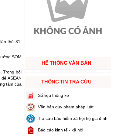
ào cuộc sống
hóa XVI và đại biểu Hội đồng nhân dân các cấp nhiệm kỳ 2026 - 2031
lần thứ 31,
ng
 Trưởng SOM
HỆ THỐNG VĂN BẢN
. Trong bối
g hàng Việt Nam
ịp để ASEAN
THÔNG TIN TRA CỨU
ung tâm của
Số liệu thống kê
Văn bản quy phạm pháp luật
Tra cứu bảo hiểm xã hội hộ gia đình
Báo cáo kinh tế - xã hội