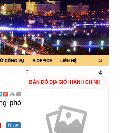
TỬ CÔNG VỤ
E-OFFICE
LIÊN HỆ
:
:
BẢN ĐỒ ĐỊA GIỚI HÀNH CHÍNH
ng phó
Lưu