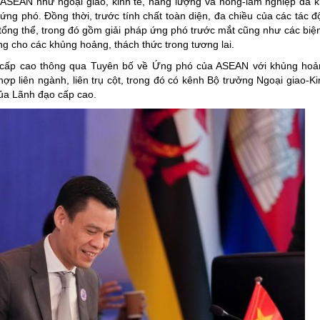
ASEAN như ngoại giao, kinh tế, năng lượng và nông-lâm nghiệp đã 
g phó. Đồng thời, trước tính chất toàn diện, đa chiều của các tác đ
tổng thể, trong đó gồm giải pháp ứng phó trước mắt cũng như các biệ
ng cho các khủng hoảng, thách thức trong tương lai.
o cấp cao thông qua Tuyên bố về Ứng phó của ASEAN với khủng hoả
p liên ngành, liên trụ cột, trong đó có kênh Bộ trưởng Ngoại giao-Kin
của Lãnh đạo cấp cao.