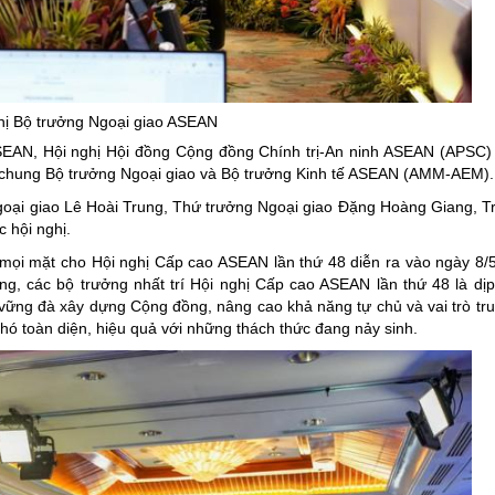
ng hợp
Giảm nghèo bền vững
Đưa nghị quyết của Đảng v
Bầu cử đại biểu Quốc hội k
hị Bộ trưởng Ngoại giao ASEAN
Đại hội Đảng các cấp
SEAN, Hội nghị Hội đồng Cộng đồng Chính trị-An ninh ASEAN (APSC) 
Gia đình hạnh phúc bền vữ
ị chung Bộ trưởng Ngoại giao và Bộ trưởng Kinh tế ASEAN (AMM-AEM).
An toàn thông tin
Ngoại giao Lê Hoài Trung, Thứ trưởng Ngoại giao Đặng Hoàng Giang,
 hội nghị.
Thông tin biên giới
 mọi mặt cho Hội nghị Cấp cao ASEAN lần thứ 48 diễn ra vào ngày 8/5
Người Việt Nam ưu tiên dùn
ng, các bộ trưởng nhất trí Hội nghị Cấp cao ASEAN lần thứ 48 là d
 vững đà xây dựng Cộng đồng, nâng cao khả năng tự chủ và vai trò tr
Điểm báo
ó toàn diện, hiệu quả với những thách thức đang nảy sinh.
Phóng sự ảnh
Chuyên mục khác