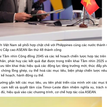
h Việt Nam sẽ phối hợp chặt chẽ với
Philippines
cùng các nước thành 
hị Cấp cao ASEAN lần thứ 48 thành công
ai Tầm nhìn Cộng đồng 2045 và các kế hoạch chiến lược hợp tác trên c
ăn, phát huy các kết quả đạt được trong triển khai Tầm nhìn 2025 và
 ưu tiên khai thác hiệu quả các động lực tăng trưởng mới, thúc đẩy ph
hóng lồng ghép, cụ thể hoá các mục tiêu, biện pháp chiến lược nê
 kế hoạch, hành động cụ thể.
ờng gắn kết các mục tiêu, ưu tiên phát triển của mình với các mục ti
o cam kết và quyết tâm của Timor-Leste đảm nhiệm nghĩa vụ, trách 
y đủ, hiệu quả vào các chương trình, cơ chế hợp tác của ASEAN.