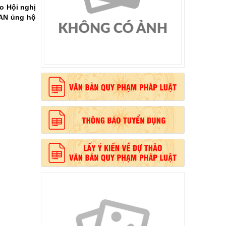
ho Hội nghị
EAN ủng hộ
, phong cách Hồ Chí Minh”