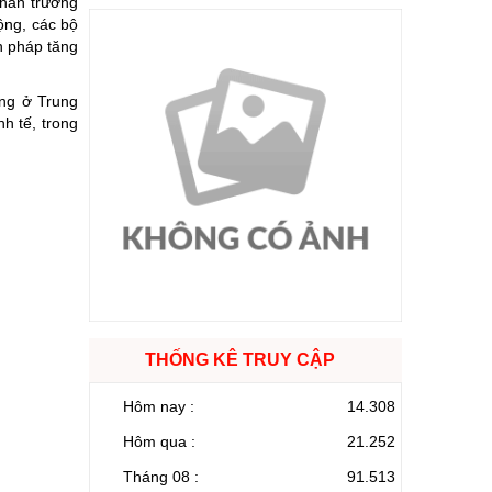
khẩn trương
ộng, các bộ
n pháp tăng
ng ở Trung
h tế, trong
THỐNG KÊ TRUY CẬP
Hôm nay :
14.308
Hôm qua :
21.252
Tháng 08 :
91.513