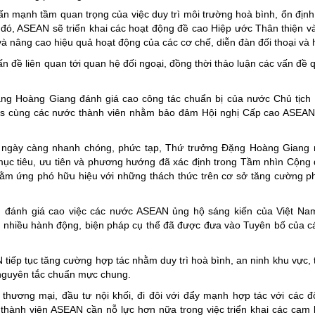
nhấn mạnh tầm quan trọng của việc duy trì môi trường hoà bình, ổn định
đó, ASEAN sẽ triển khai các hoạt động đề cao Hiệp ước Thân thiện v
à nâng cao hiệu quả hoạt động của các cơ chế, diễn đàn đối thoại và 
n đề liên quan tới quan hệ đối ngoại, đồng thời thảo luận các vấn đề 
ặng Hoàng Giang đánh giá cao công tác chuẩn bị của nước Chủ tịch P
ines cùng các nước thành viên nhằm bảo đảm Hội nghị Cấp cao ASEAN
ộng ngày càng nhanh chóng, phức tạp, Thứ trưởng Đặng Hoàng Gian
mục tiêu, ưu tiên và phương hướng đã xác định trong Tầm nhìn Cộng
nhằm ứng phó hữu hiệu với những thách thức trên cơ sở tăng cường ph
 đánh giá cao việc các nước ASEAN ủng hộ sáng kiến của Việt Na
, nhiều hành động, biện pháp cụ thể đã được đưa vào Tuyên bố của c
iếp tục tăng cường hợp tác nhằm duy trì hoà bình, an ninh khu vực, 
c nguyên tắc chuẩn mực chung.
thương mại, đầu tư nội khối, đi đôi với đẩy mạnh hợp tác với các đố
 thành viên ASEAN cần nỗ lực hơn nữa trong việc triển khai các cam 