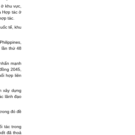
 ở khu vực,
à Hợp tác ở
hợp tác.
quốc tế, khu
hilippines,
 lần thứ 48
g nhấn mạnh
 đồng 2045,
ối hợp liên
m xây dựng
ác lãnh đạo
trong đó đề
i tác trong
kết đã thoả