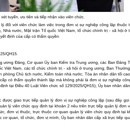
ng hợp
Giảm nghèo bền vững
Đưa nghị quyết của Đảng v
ét tuyển, ưu tiên và tiếp nhận vào viên chức.
lý đối với viên chức làm việc trong đơn vị sự nghiệp công lập thuộc
Bầu cử đại biểu Quốc hội k
 Nhà nước, Mặt trận Tổ quốc Việt Nam, tổ chức chính trị - xã hội ở 
Đại hội Đảng các cấp
uyết định của cấp có thẩm quyền.
Gia đình hạnh phúc bền vữ
An toàn thông tin
2025/QH15.
ng ương Đảng, Cơ quan Ủy ban Kiểm tra Trung ương, các Ban Đảng 
Thông tin biên giới
Việt Nam, các tổ chức chính trị - xã hội ở trung ương; Ban Thường 
Người Việt Nam ưu tiên dùn
n phòng Chủ tịch nước, Kiểm toán nhà nước; Tòa án nhân dân tối cao
 cấp có thẩm quyền thành lập mà không phải là đơn vị sự nghiệp công
Điểm báo
định tại Điều 40 Luật Viên chức số 129/2025/QH15); Ủy ban nhân dân 
Phóng sự ảnh
 được giao trực tiếp quản lý đơn vị sự nghiệp công lập (sau đây gọi
Chuyên mục khác
ản lý viên chức quy định tại khoản 2 nêu trên trực tiếp quản lý đơn v
ức, đơn vị thuộc, trực thuộc cơ quan quản lý viên chức quy định tại 
ộc cơ quan, tổ chức, đơn vị mình; Ủy ban nhân dân cấp xã trực tiếp qu