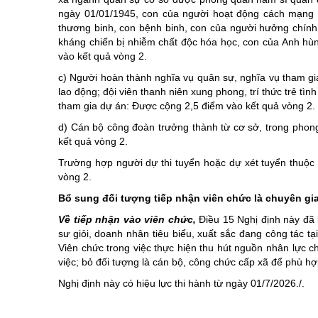
ngày 01/01/1945, con của người hoạt động cách mạng t
thương binh, con bệnh binh, con của người hưởng chính
kháng chiến bị nhiễm chất độc hóa học, con của Anh h
vào kết quả vòng 2.
c) Người hoàn thành nghĩa vụ quân sự, nghĩa vụ tham gia
lao động; đội viên thanh niên xung phong, trí thức trẻ tì
tham gia dự án: Được cộng 2,5 điểm vào kết quả vòng 2.
d) Cán bộ công đoàn trưởng thành từ cơ sở, trong phon
kết quả vòng 2.
Trường hợp người dự thi tuyển hoặc dự xét tuyển thuộc n
vòng 2.
Bổ sung đối tượng tiếp nhận viên chức là chuyên gi
Về tiếp nhận vào viên chức,
Điều 15 Nghị định này đã b
sư giỏi, doanh nhân tiêu biểu, xuất sắc đang công tác t
Viên chức trong việc thực hiện thu hút nguồn nhân lực 
việc; bỏ đối tượng là cán bộ, công chức cấp xã để phù h
Nghị định này có hiệu lực thi hành từ ngày 01/7/2026./.