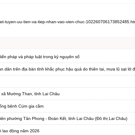
-xet-tuyen-uu-tien-va-tiep-nhan-vao-vien-chuc-102260706173852485.h
iến pháp và pháp luật trong kỷ nguyên số
ân trên địa bàn tỉnh khắc phục hậu quả do thiên tai, mưa lũ sạt lở đ
i xã Mường Than, tỉnh Lai Châu
hống bệnh Cúm gia cầm
liên phường Tân Phong - Đoàn Kết, tỉnh Lai Châu (Đô thị Lai Châu)
ười lao động năm 2026