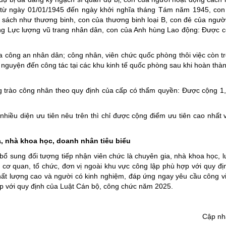
ừ ngày 01/01/1945 đến ngày khởi nghĩa tháng Tám năm 1945, con l
 sách như thương binh, con của thương binh loại B, con đẻ của ngườ
ùng Lực lượng vũ trang nhân dân, con của Anh hùng Lao động: Được 
 công an nhân dân; công nhân, viên chức quốc phòng thôi việc còn tr
nh nguyện đến công tác tại các khu kinh tế quốc phòng sau khi hoàn th
g trào công nhân theo quy định của cấp có thẩm quyền: Được cộng 1
hiều diện ưu tiên nêu trên thì chỉ được cộng điểm ưu tiên cao nhất 
a, nhà khoa học, doanh nhân tiêu biểu
ổ sung đối tượng tiếp nhận viên chức là chuyên gia, nhà khoa học, luậ
ại cơ quan, tổ chức, đơn vị ngoài khu vực công lập phù hợp với quy đị
chất lượng cao và người có kinh nghiệm, đáp ứng ngay yêu cầu công v
ợp với quy định của Luật Cán bộ, công chức năm 2025.
Cập nh