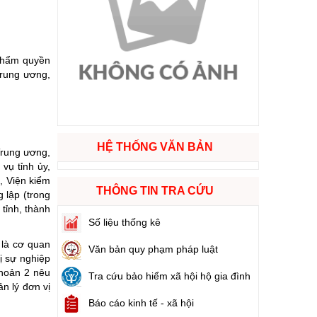
ào cuộc sống
 thẩm quyền
hóa XVI và đại biểu Hội đồng nhân dân các cấp nhiệm kỳ 2026 - 2031
trung ương,
ng
HỆ THỐNG VĂN BẢN
Trung ương,
vụ tỉnh ủy,
g hàng Việt Nam
, Viện kiểm
THÔNG TIN TRA CỨU
 lập (trong
tỉnh, thành
Số liệu thống kê
 là cơ quan
Văn bản quy phạm pháp luật
ị sự nghiệp
khoản 2 nêu
Tra cứu bảo hiểm xã hội hộ gia đình
ản lý đơn vị
Báo cáo kinh tế - xã hội