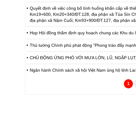
Quyết định về việc công bố tình huống khẩn cấp về thiê
Km19+600, Km20+340/ĐT.128, địa phận xã Tủa Sín C
địa phận xã Nậm Cuổi; Km93+900/ĐT.127, địa phận xã
Họp Hội đồng thẩm định quy hoạch chung các Khu du lị
Thủ tướng Chính phủ phát động "Phong trào đẩy mạnh
CHỦ ĐỘNG ỨNG PHÓ VỚI MƯA LỚN, LŨ, NGẬP LỤT, 
Ngân hành Chính sách xã hội Việt Nam ủng hộ tỉnh Lai
1
CỔNG THÔNG TIN ĐIỆN TỬ TỈNH LAI 
Cơ quan chủ quản:
Ủy ban nhân dân tỉnh La
Giấy phép số:
31/GP-TTĐT do Sở Văn h