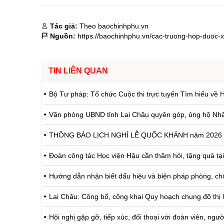
Tác giả:
Theo baochinhphu.vn
Nguồn:
https://baochinhphu.vn/cac-truong-hop-duoc
TIN LIÊN QUAN
Bộ Tư pháp: Tổ chức Cuộc thi trực tuyến Tìm hiểu về H
Văn phòng UBND tỉnh Lai Châu quyên góp, ủng hộ Nhân d
THÔNG BÁO LỊCH NGHỈ LỄ QUỐC KHÁNH năm 2026
Đoàn công tác Học viện Hậu cần thăm hỏi, tặng quà tạ
Hướng dẫn nhận biết dấu hiệu và biện pháp phòng, c
Lai Châu: Công bố, công khai Quy hoạch chung đô thị 
Hội nghị gặp gỡ, tiếp xúc, đối thoại với đoàn viên, ng