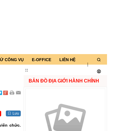
TỬ CÔNG VỤ
E-OFFICE
LIÊN HỆ
:
:
BẢN ĐỒ ĐỊA GIỚI HÀNH CHÍNH
Lưu
viên chức.