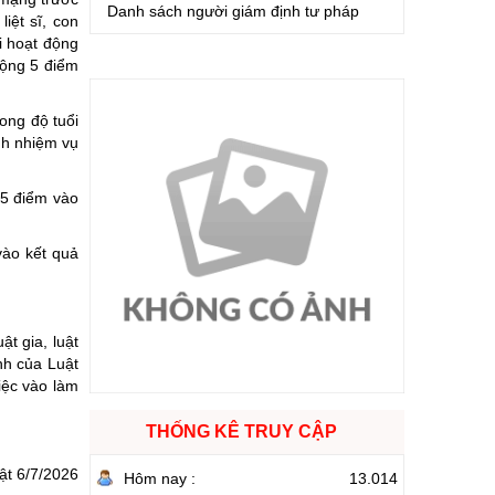
Danh sách người giám định tư pháp
iệt sĩ, con
i hoạt động
cộng 5 điểm
ong độ tuổi
ành nhiệm vụ
,5 điểm vào
vào kết quả
t gia, luật
nh của Luật
iệc vào làm
THỐNG KÊ TRUY CẬP
ật 6/7/2026
Hôm nay :
13.014