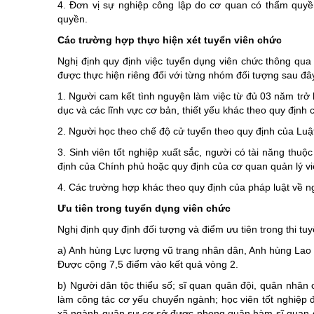
4. Đơn vị sự nghiệp công lập do cơ quan có thẩm quyề
quyền.
Các trường hợp thực hiện xét tuyển viên chức
Nghị định quy định việc tuyển dụng viên chức thông qua
được thực hiện riêng đối với từng nhóm đối tượng sau đâ
1. Người cam kết tình nguyện làm việc từ đủ 03 năm trở lê
dục và các lĩnh vực cơ bản, thiết yếu khác theo quy định 
2. Người học theo chế độ cử tuyển theo quy định của Luật 
3. Sinh viên tốt nghiệp xuất sắc, người có tài năng thu
định của Chính phủ hoặc quy định của cơ quan quản lý vi
4. Các trường hợp khác theo quy định của pháp luật về ng
Ưu tiên trong tuyển dụng viên chức
Nghị định quy định đối tượng và điểm ưu tiên trong thi tu
a) Anh hùng Lực lượng vũ trang nhân dân, Anh hùng Lao 
Được cộng 7,5 điểm vào kết quả vòng 2.
b) Người dân tộc thiểu số; sĩ quan quân đội, quân nhân
làm công tác cơ yếu chuyển ngành; học viên tốt nghiệp đ
xã ngành quân sự cơ sở được phong quân hàm sĩ quan d