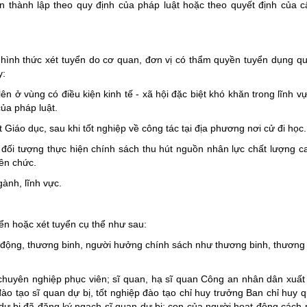
n thành lập theo quy định của pháp luật hoặc theo quyết định của 
 hình thức xét tuyển do cơ quan, đơn vị có thẩm quyền tuyển dụng qu
y:
n ở vùng có điều kiện kinh tế - xã hội đặc biệt khó khăn trong lĩnh vự
của pháp luật.
Giáo dục, sau khi tốt nghiệp về công tác tại địa phương nơi cử đi học.
ộc đối tượng thực hiện chính sách thu hút nguồn nhân lực chất lượng c
ên chức.
ành, lĩnh vực.
yển hoặc xét tuyển cụ thể như sau:
động, thương binh, người hưởng chính sách như thương binh, thương b
 chuyên nghiệp phục viên; sĩ quan, hạ sĩ quan Công an nhân dân xuất
ào tạo sĩ quan dự bị, tốt nghiệp đào tạo chỉ huy trưởng Ban chỉ huy 
ự bị đã đăng ký ngạch sĩ quan dự bị; con của người hoạt động cách