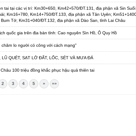
n tai tại các vị trí: Km30+650, Km42+570/ĐT.131, địa phận xã Sin Suối
hải; Km16+780, Km14+750/ĐT.133, địa phận xã Tân Uyên; Km51+1400
 Bum Tở; Km31+040/ĐT.132, địa phận xã Dào San, tỉnh Lai Châu
ch quốc gia trên địa bàn tỉnh: Cao nguyên Sìn Hồ, Ô Quy Hồ
 chăm lo người có công với cách mạng"
LŨ QUÉT, SẠT LỞ ĐẤT, LỐC, SÉT VÀ MƯA ĐÁ
 Châu 100 triệu đồng khắc phục hậu quả thiên tai
2
3
4
5
»
»»
CHÂU
i Châu
óa, Thể thao và Du lịch cấp 17/4/2026