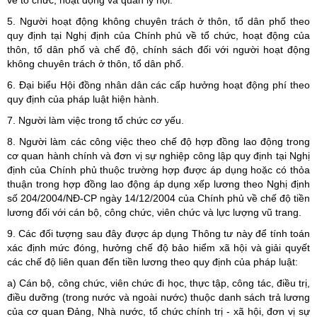
về tổ chức, hoạt động và quản lý hội.
5. Người hoạt động không chuyên trách ở thôn, tổ dân phố theo
quy định tại Nghị định của Chính phủ về tổ chức, hoạt động của
thôn, tổ dân phố và chế độ, chính sách đối với người hoạt động
không chuyên trách ở thôn, tổ dân phố.
6. Đại biểu Hội đồng nhân dân các cấp hưởng hoạt động phí theo
quy định của pháp luật hiện hành.
7. Người làm việc trong tổ chức cơ yếu.
8. Người làm các công việc theo chế độ hợp đồng lao động trong
cơ quan hành chính và đơn vị sự nghiệp công lập quy định tại Nghị
định của Chính phủ thuộc trường hợp được áp dụng hoặc có thỏa
thuận trong hợp đồng lao động áp dụng xếp lương theo Nghị định
số 204/2004/NĐ-CP ngày 14/12/2004 của Chính phủ về chế độ tiền
lương đối với cán bộ, công chức, viên chức và lực lượng vũ trang.
9. Các đối tượng sau đây được áp dụng Thông tư này để tính toán
xác định mức đóng, hưởng chế độ bảo hiểm xã hội và giải quyết
các chế độ liên quan đến tiền lương theo quy định của pháp luật:
a) Cán bộ, công chức, viên chức đi học, thực tập, công tác, điều trị,
điều dưỡng (trong nước và ngoài nước) thuộc danh sách trả lương
của cơ quan Đảng, Nhà nước, tổ chức chính trị - xã hội, đơn vị sự