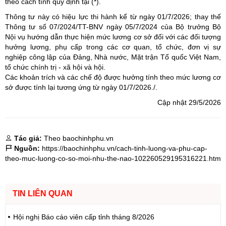
theo cách tính quy định tại (*).
Thông tư này có hiệu lực thi hành kể từ ngày 01/7/2026; thay thế
Thông tư số 07/2024/TT-BNV ngày 05/7/2024 của Bộ trưởng Bộ
Nội vụ hướng dẫn thực hiện mức lương cơ sở đối với các đối tượng
hưởng lương, phụ cấp trong các cơ quan, tổ chức, đơn vị sự
nghiệp công lập của Đảng, Nhà nước, Mặt trận Tổ quốc Việt Nam,
tổ chức chính trị - xã hội và hội.
Các khoản trích và các chế độ được hưởng tính theo mức lương cơ
sở được tính lại tương ứng từ ngày 01/7/2026./.
Cập nhật 29/5/2026
Tác giả:
Theo baochinhphu.vn
Nguồn:
https://baochinhphu.vn/cach-tinh-luong-va-phu-cap-
theo-muc-luong-co-so-moi-nhu-the-nao-102260529195316221.htm
TIN LIÊN QUAN
Hội nghị Báo cáo viên cấp tỉnh tháng 8/2026