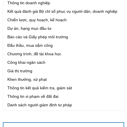
Thông tin doanh nghiệp
Kết quả đánh giá Bộ chỉ số phục vụ người dân, doanh nghiệp
Số:
1701/QĐ-UBND
Chiến lược, quy hoạch, kế hoạch
Tên:
(Quyết định Về việc công bố thủ tục hành chính được sửa
đổi, bổ sung và phê duyệt Quy trình nội bộ giải quyết trong lĩnh
Dự án, hạng mục đầu tư
vực thành lập và hoạt động của hộ kinh doanh thuộc phạm vi
Báo cáo và Giấy phép môi trường
chức năng quản lý của Sở Tài chính)
Ngày ban hành: (05/08/2026)
-
Ngày hiệu lực: (05/08/2026)
Đấu thầu, mua sắm công
Chương trình, đề tài khoa học
Số:
1705/QĐ-UBND
Công khai ngân sách
Tên:
(Quyết định Về việc công bố thủ tục hành chính sửa đổi, bổ
Giá thị trường
sung và phê duyệt Quy trình nội bộ giải quyết thủ tục hành chính
Khen thưởng, xử phạt
trong lĩnh vực đấu thầu lựa chọn nhà đầu tư thuộc phạm vi chức
năng quản lý của Sở Tài chính)
Thông tin kết quả kiểm tra, giám sát
Ngày ban hành: (05/08/2026)
-
Ngày hiệu lực: (05/08/2026)
Thông tin vi phạm về đất đai
Danh sách người giám định tư pháp
Số:
1700/QĐ-UBND
Tên:
(Quyết định Về việc công bố thủ tục hành chính mới ban
hành và Phê duyệt quy trình nội bộ giải quyết lĩnh vực đăng ký