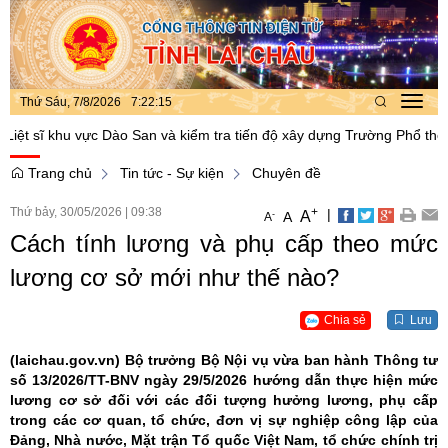
Thứ Sáu, 7/8/2026
7
:
22
:
16
Toggl
navig
sĩ khu vực Dào San và kiểm tra tiến độ xây dựng Trường Phổ thông Nội 
Trang chủ
Tin tức - Sự kiện
Chuyên đề
Thứ bảy, 30/05/2026
|
09:38
+
|
A
-
A
A
Cách tính lương và phụ cấp theo mức
lương cơ sở mới như thế nào?
Chia sẻ
Lưu
(laichau.gov.vn)
Bộ trưởng Bộ Nội vụ vừa ban hành Thông tư
số 13/2026/TT-BNV ngày 29/5/2026 hướng dẫn thực hiện mức
lương cơ sở đối với các đối tượng hưởng lương, phụ cấp
trong các cơ quan, tổ chức, đơn vị sự nghiệp công lập của
Đảng, Nhà nước, Mặt trận Tổ quốc Việt Nam, tổ chức chính trị