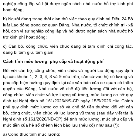
nghiệp công lập và hội được ngân sách nhà nước hỗ trợ kinh phí
hoạt động;
b) Người đang trong thời gian thử việc theo quy định tại Điều 24 Bộ
luật Lao động trong cơ quan Đảng, Nhà nước, tổ chức chính trị - xã
hội, đơn vị sự nghiệp công lập và hội được ngân sách nhà nước hỗ
trợ kinh phí hoạt động;
c) Cán bộ, công chức, viên chức đang bị tạm đình chỉ công tác,
đang bị tạm giữ, tạm giam.
Cách tính mức lương, phụ cấp và hoạt động phí
Đối với cán bộ, công chức, viên chức và người lao động quy định
tại các khoản 1, 2, 3, 4, 8 và 9 nêu trên, căn cứ vào hệ số lương và
phụ cấp hiện hưởng quy định tại các văn bản của cơ quan có thẩm
quyền của Đảng, Nhà nước về chế độ tiền lương đối với cán bộ,
công chức, viên chức và lực lượng vũ trang, mức lương cơ sở quy
định tại Nghị định số 161/2026/NĐ-CP ngày 15/5/2026 của Chính
phủ quy định mức lương cơ sở và chế độ tiền thưởng đối với cán
bộ, công chức, viên chức và lực lượng vũ trang (sau đây viết tắt là
Nghị định số 161/2026/NĐ-CP) để tính mức lương, mức phụ cấp và
mức tiền của hệ số chênh lệch bảo lưu (nếu có) như sau (*):
a) Công thức tính mức lương: