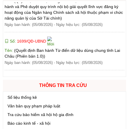
hoạt động của Ngân hàng Chính sách xã hội thuộc phạm vi chức
năng quản lý của Sở Tài chính)
Ngày ban hành: (05/08/2026)
-
Ngày hiệu lực: (05/08/2026)
Số:
1699/QĐ-UBND
Tên:
(Quyết định Ban hành Từ điển dữ liệu dùng chung tỉnh Lai
Châu (Phiên bản 1.0))
Ngày ban hành: (05/08/2026)
-
Ngày hiệu lực: (05/08/2026)
Số:
1702/QĐ-UBND
Tên:
(Quyết định Về việc công bố thủ tục hành chính được sửa
đổi, bổ sung và phê duyệt Quy trình nội bộ giải quyết thủ tục
THÔNG TIN TRA CỨU
hành chính lĩnh vực thành lập và hoạt động của tổ hợp tác không
Số:
6731/UBND-KTN
đăng ký thuộc phạm vi chức năng quản lý của Sở Tài chính)
Số liệu thống kê
Tên:
(Công văn V/v triển khai thực hiện Nghị định số
Ngày ban hành: (05/08/2026)
-
Ngày hiệu lực: (05/08/2026)
Văn bản quy phạm pháp luật
303/2026/NĐ-CP ngày 01/8/2026 của Chính phủ sửa đổi, bổ
sung một số điều của Nghị định số 32/2024/NĐ-CP ngày
Tra cứu bảo hiểm xã hội hộ gia đình
15/3/2024 của Chính phủ về quản lý, phát triển cụm công nghiệp)
Báo cáo kinh tế - xã hội
Ngày ban hành: (06/08/2026)