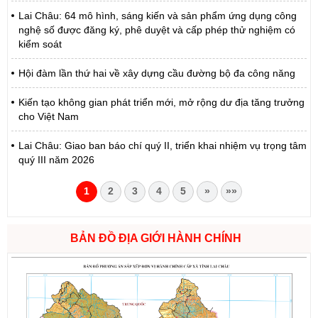
Lai Châu: 64 mô hình, sáng kiến và sản phẩm ứng dụng công
nghệ số được đăng ký, phê duyệt và cấp phép thử nghiệm có
kiểm soát
Hội đàm lần thứ hai về xây dựng cầu đường bộ đa công năng
Kiến tạo không gian phát triển mới, mở rộng dư địa tăng trưởng
cho Việt Nam
Lai Châu: Giao ban báo chí quý II, triển khai nhiệm vụ trọng tâm
quý III năm 2026
1
2
3
4
5
»
»»
Số:
6731/UBND-KTN
BẢN ĐỒ ĐỊA GIỚI HÀNH CHÍNH
Tên:
(Công văn V/v triển khai thực hiện Nghị định số
303/2026/NĐ-CP ngày 01/8/2026 của Chính phủ sửa đổi, bổ
sung một số điều của Nghị định số 32/2024/NĐ-CP ngày
15/3/2024 của Chính phủ về quản lý, phát triển cụm công nghiệp)
Ngày ban hành: (06/08/2026)