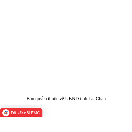
CỔNG THÔNG TIN ĐIỆN TỬ TỈNH LAI CHÂU
Cơ quan chủ
Ủy ban nhân dân tỉnh Lai Châu
quản:
31/GP-TTĐT do Sở Văn hóa, Thể thao và
Giấy phép số:
Du lịch cấp 17/4/2026
Chịu trách
Hoàng Minh Hải - Chánh Văn phòng UBND
nhiệm chính:
tỉnh Lai Châu
Trụ sở:
Tầng 1,2,3 nhà B - Trung tâm Hành chính -
Điện thoại | Fax:
Chính trị tỉnh Lai Châu
Email:
02133.876.337; 02133.876.359 |
02133.876.356
laichau@chinhphu.vn
Bản quyền thuộc về UBND tỉnh Lai Châu
Đã kết nối EMC