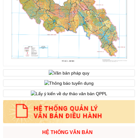
Số:
1701/QĐ-UBND
Tên:
(Quyết định Về việc công bố thủ tục hành chính được sửa
đổi, bổ sung và phê duyệt Quy trình nội bộ giải quyết trong lĩnh
vực thành lập và hoạt động của hộ kinh doanh thuộc phạm vi
chức năng quản lý của Sở Tài chính)
Ngày ban hành: (05/08/2026)
-
Ngày hiệu lực: (05/08/2026)
Số:
1705/QĐ-UBND
Tên:
(Quyết định Về việc công bố thủ tục hành chính sửa đổi, bổ
sung và phê duyệt Quy trình nội bộ giải quyết thủ tục hành chính
trong lĩnh vực đấu thầu lựa chọn nhà đầu tư thuộc phạm vi chức
năng quản lý của Sở Tài chính)
Ngày ban hành: (05/08/2026)
-
Ngày hiệu lực: (05/08/2026)
Số:
1700/QĐ-UBND
Tên:
(Quyết định Về việc công bố thủ tục hành chính mới ban
HỆ THỐNG VĂN BẢN
hành và Phê duyệt quy trình nội bộ giải quyết lĩnh vực đăng ký