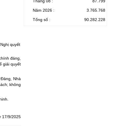
Tháng 08 :
87.799
Năm 2026 :
3.765.768
Tổng số :
90.282.228
 Nghị quyết
chính đáng,
ể giải quyết
a Đảng, Nhà
sách; không
ninh.
y 17/9/2025