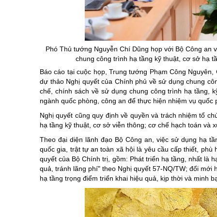
Chuyên đề tổ
Phó Thủ tướng Nguyễn Chí Dũng họp với Bộ Công an và 
chung công trình hạ tầng kỹ thuật, cơ sở hạ 
Báo cáo tại cuộc họp, Trung tướng Phạm Công Nguyên, C
dự thảo Nghị quyết của Chính phủ về sử dụng chung công 
chế, chính sách về sử dụng chung công trình hạ tầng, kỹ
ngành quốc phòng, công an để thực hiện nhiệm vụ quốc ph
Nghị quyết cũng quy định về quyền và trách nhiệm tổ c
hạ tầng kỹ thuật, cơ sở viễn thông; cơ chế hạch toán và x
Theo đại diện lãnh đạo Bộ Công an, việc sử dụng hạ tầ
quốc gia, trật tự an toàn xã hội là yêu cầu cấp thiết, ph
quyết của Bộ Chính trị, gồm: Phát triển hạ tầng, nhất là 
quả, tránh lãng phí" theo Nghị quyết 57-NQ/TW; đổi mới 
hạ tầng trọng điểm triển khai hiệu quả, kịp thời và minh