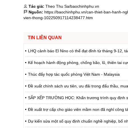
Tác giả:
Theo Thu Sa/baochinhphu.vn
Nguồn:
https://baochinhphu.vn/can-thiet-ban-hanh-ng
vien-thong-102250917114238477.htm
TIN LIÊN QUAN
LHQ cảnh báo El Nino có thể đạt đỉnh từ tháng 9-12, 
Kế hoạch hành động phòng, chống bão, lũ, thiên tai cự
Thúc đẩy hợp tác quốc phòng Việt Nam - Malaysia
Đề xuất chính sách ưu tiên, ưu đãi trong đấu thầu, m
SẮP XẾP TRƯỜNG HỌC: Khẩn trương trình quy định số l
Đề xuất trợ cấp cho giáo viên mầm non đã nghỉ công 
Dự kiến sửa một số quy định chuẩn nghề nghiệp, bổ n