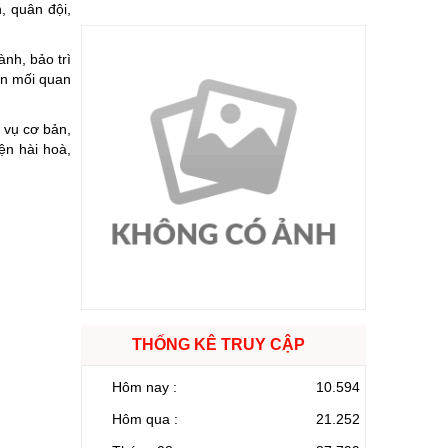
, quân đội,
ành, bảo trì
ến mối quan
a vụ cơ bản,
ện hài hoà,
THỐNG KÊ TRUY CẬP
Hôm nay :
10.594
Hôm qua :
21.252