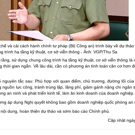
 và cải cách hành chính tư pháp (Bộ Công an) trình bày về dự thảo
 trình hạ tầng kỹ thuật, cơ sở viễn thông - Ảnh: VGP/Thu Sa
ng, sử dụng chung công trình hạ tầng kỹ thuật, cơ sở viễn thông là 
ng thời gian ngắn. Về lâu dài, cần có phương án tính toán căn cơ hơn đ
 nguyên tắc sau: Phù hợp với quan điểm, chủ trương, đường lối củ
g nguồn lực công, tránh trùng lặp, lãng phí, giảm gánh nặng chi ngân 
ng an ninh và phát triển kinh tế, làm ăn kinh doanh của doanh nghiệp.
ượng áp dụng Nghị quyết không bao gồm doanh nghiệp quốc phòng an 
i nội dung, hoàn thiện dự thảo và sớm báo cáo Chính phủ.
Cập nhật ngà