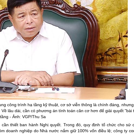
 công trình hạ tầng kỹ thuật, cơ sở viễn thông là chính đáng, nhưn
n. Về lâu dài, cần có phương án tính toán căn cơ hơn để giải quyết "bài
tầng - Ảnh: VGP/Thu Sa
ần thiết ban hành Nghị quyết. Trong đó, quy định tổ chức cho sử
 (gồm doanh nghiệp do Nhà nước nắm giữ 100% vốn điều lệ; công ty c