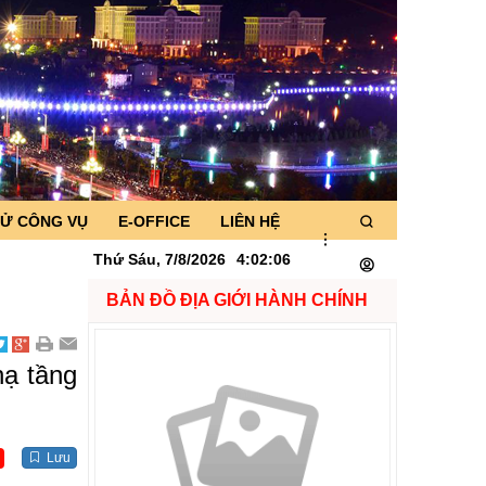
TỬ CÔNG VỤ
E-OFFICE
LIÊN HỆ
Thứ Sáu, 7/8/2026
4
:
02
:
07
BẢN ĐỒ ĐỊA GIỚI HÀNH CHÍNH
hạ tầng
Lưu