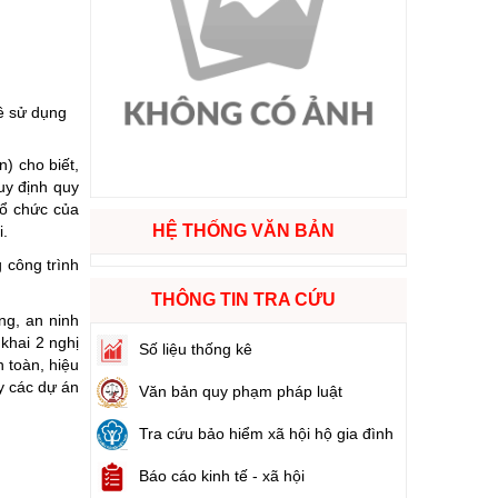
ào cuộc sống
hóa XVI và đại biểu Hội đồng nhân dân các cấp nhiệm kỳ 2026 - 2031
ề sử dụng
) cho biết,
ng
uy định quy
tổ chức của
HỆ THỐNG VĂN BẢN
i.
 công trình
g hàng Việt Nam
THÔNG TIN TRA CỨU
ng, an ninh
 khai 2 nghị
Số liệu thống kê
n toàn, hiệu
y các dự án
Văn bản quy phạm pháp luật
Tra cứu bảo hiểm xã hội hộ gia đình
Báo cáo kinh tế - xã hội