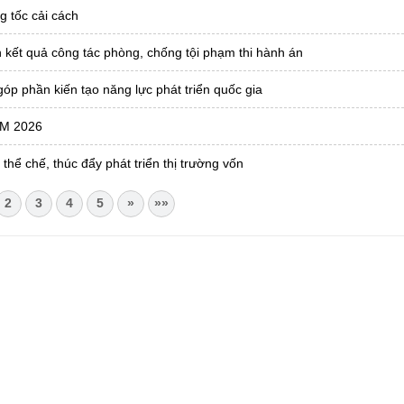
g tốc cải cách
 kết quả công tác phòng, chống tội phạm thi hành án
óp phần kiến tạo năng lực phát triển quốc gia
AM 2026
 thể chế, thúc đẩy phát triển thị trường vốn
2
3
4
5
»
»»
CHÂU
i Châu
óa, Thể thao và Du lịch cấp 17/4/2026
 Văn phòng UBND tỉnh Lai Châu
 tâm Hành chính - Chính trị tỉnh Lai Châu
76.359 | 02133.876.356