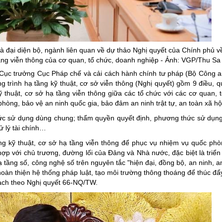
ng hợp
Giảm nghèo bền vững
Đưa nghị quyết của Đảng v
Bầu cử đại biểu Quốc hội k
đại diện bộ, ngành liên quan về dự thảo Nghị quyết của Chính phủ v
Đại hội Đảng các cấp
tầng viễn thông của cơ quan, tổ chức, doanh nghiệp - Ảnh: VGP/Thu Sa
ục trưởng Cục Pháp chế và cải cách hành chính tư pháp (Bộ Công an
Gia đình hạnh phúc bền vữ
trình hạ tầng kỹ thuật, cơ sở viễn thông (Nghị quyết) gồm 9 điều, q
An toàn thông tin
 thuật, cơ sở hạ tầng viễn thông giữa các tổ chức với các cơ quan, 
òng, bảo vệ an ninh quốc gia, bảo đảm an ninh trật tự, an toàn xã hộ
Thông tin biên giới
hức sử dụng dùng chung; thẩm quyền quyết định, phương thức sử dụng
Người Việt Nam ưu tiên dùn
ử lý tài chính…
Điểm báo
ng kỹ thuật, cơ sở hạ tầng viễn thông để phục vụ nhiệm vụ quốc phò
ù hợp với chủ trương, đường lối của Đảng và Nhà nước, đặc biệt là triển
Phóng sự ảnh
hạ tầng số, công nghệ số trên nguyên tắc "hiện đại, đồng bộ, an ninh, a
hoàn thiện hệ thống pháp luật, tạo môi trường thông thoáng để thúc đẩ
Chuyên mục khác
 bạch theo Nghị quyết 66-NQ/TW.