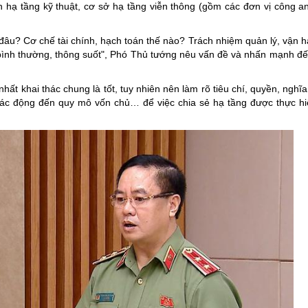
 hạ tầng kỹ thuật, cơ sở hạ tầng viễn thông (gồm các đơn vị công an
 đâu? Cơ chế tài chính, hạch toán thế nào? Trách nhiệm quản lý, vận h
ình thường, thông suốt", Phó Thủ tướng nêu vấn đề và nhấn mạnh đ
nhất khai thác chung là tốt, tuy nhiên nên làm rõ tiêu chí, quyền, nghĩ
tác động đến quy mô vốn chủ… để việc chia sẻ hạ tầng được thực hi