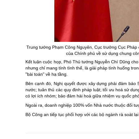
Trung tướng Phạm Công Nguyên, Cục trưởng Cục Pháp chế
của Chính phủ về sử dụng chung công
Kết luận cuộc họp, Phó Thủ tướng Nguyễn Chí Dũng cho rằ
nhưng chỉ mang tính tình thế, là giải pháp tình huống tro
"bài toán" về hạ tầng.
Bên cạnh đó, Nghị quyết được xây dựng phải đảm bảo 5
nước; tuân thủ các quy định pháp luật; tối ưu hoá sử dụn
có lợi ích nhóm; bảo đảm hài hoà giữa nhiệm vụ quốc phò
Ngoài ra, doanh nghiệp 100% vốn Nhà nước thuộc đối t
Bộ Công an tiếp tục phối hợp với các bộ ngành rà soát lạ