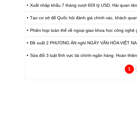
Xuất nhập khẩu 7 tháng vượt 659 tỷ USD, Hải quan tăn
Tạo cơ sở để Quốc hội đánh giá chính xác, khách quan
Phiên họp toàn thể về ngoại giao khoa học công nghệ g
Đề xuất 2 PHƯƠNG ÁN nghỉ NGÀY VĂN HÓA VIỆT N
Sửa đổi 3 luật lĩnh vực tài chính-ngân hàng: Hoàn thiện
1
CỔNG THÔNG TIN ĐIỆN TỬ TỈNH LAI 
Cơ quan chủ quản:
Ủy ban nhân dân tỉnh La
Giấy phép số:
31/GP-TTĐT do Sở Văn h
Chịu trách nhiệm chính:
Hoàng Minh Hải - Chánh
Trụ sở:
Tầng 1,2,3 nhà B - Trung
Điện thoại | Fax:
02133.876.337; 02133.8