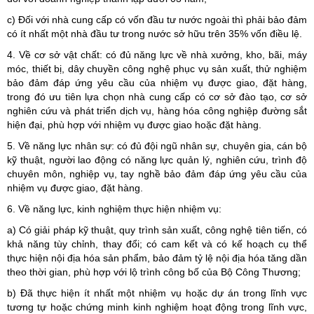
c) Đối với nhà cung cấp có vốn đầu tư nước ngoài thì phải bảo đảm
có ít nhất một nhà đầu tư trong nước sở hữu trên 35% vốn điều lệ.
4. Về cơ sở vật chất: có đủ năng lực về nhà xưởng, kho, bãi, máy
móc, thiết bị, dây chuyền công nghệ phục vụ sản xuất, thử nghiệm
bảo đảm đáp ứng yêu cầu của nhiệm vụ được giao, đặt hàng,
trong đó ưu tiên lựa chọn nhà cung cấp có cơ sở đào tạo, cơ sở
nghiên cứu và phát triển dịch vụ, hàng hóa công nghiệp đường sắt
hiện đại, phù hợp với nhiệm vụ được giao hoặc đặt hàng.
5. Về năng lực nhân sự: có đủ đội ngũ nhân sự, chuyên gia, cán bộ
kỹ thuật, người lao động có năng lực quản lý, nghiên cứu, trình độ
chuyên môn, nghiệp vụ, tay nghề bảo đảm đáp ứng yêu cầu của
nhiệm vụ được giao, đặt hàng.
6. Về năng lực, kinh nghiệm thực hiện nhiệm vụ:
a) Có giải pháp kỹ thuật, quy trình sản xuất, công nghệ tiên tiến, có
khả năng tùy chỉnh, thay đổi; có cam kết và có kế hoạch cụ thể
thực hiện nội địa hóa sản phẩm, bảo đảm tỷ lệ nội địa hóa tăng dần
theo thời gian, phù hợp với lộ trình công bố của Bộ Công Thương;
b) Đã thực hiện ít nhất một nhiệm vụ hoặc dự án trong lĩnh vực
tương tự hoặc chứng minh kinh nghiệm hoạt động trong lĩnh vực,