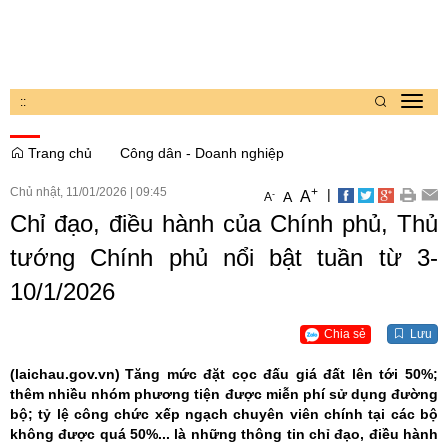
:
:
Toggl
navig
Trang chủ
Công dân - Doanh nghiệp
Chủ nhật, 11/01/2026
|
09:45
+
|
A
-
A
A
Chỉ đạo, điều hành của Chính phủ, Thủ
tướng Chính phủ nổi bật tuần từ 3-
10/1/2026
Chia sẻ
Lưu
(laichau.gov.vn)
Tăng mức đặt cọc đấu giá đất lên tới 50%;
thêm nhiều nhóm phương tiện được miễn phí sử dụng đường
bộ; tỷ lệ công chức xếp ngạch chuyên viên chính tại các bộ
không được quá 50%... là những thông tin chỉ đạo, điều hành