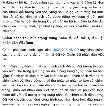
lệ đăng ký hộ tịch được nâng cao, tập trung vào tỷ lệ đăng ký khai
sinh, đăng ký khai tử đúng hạn, bảo đảm quyền đăng ký hộ tịch
của nhóm đối tượng yếu thế, vùng sâu, vùng xa; hướng tới mục
tiêu tất cả sự kiện hộ tịch đều được đăng ký, quản lý trên môi
trường điện tử; dữ liệu trong Cơ sở dữ liệu hộ tịch điện tử đầy đủ,
chính xác, thống nhất, cập nhật kịp thời, kết nối, khai thác, sử dụng
hiệu quả...
Chính sách thu hút, trọng dụng nhân tài đối với Quân đội
nhân dân Việt Nam
Chính phủ ban hành Nghị định
363/2025/NĐ-CP
quy định chính
sách thu hút, trọng dụng nhân tài đối với Quân đội nhân dân Việt
Nam.
Nghị định quy định cụ thể các chính sách đối với đối tượng thu hút
vào biên chế trong quân đội và đối tượng trọng dụng nhân tài bao
gồm: Chính sách định mức vật chất hậu cần; chính sách về nhà ở;
chính sách về tiền thưởng, thuế thu nhập cá nhân và bảo vệ; chính
sách về phụ cấp tăng thêm đối với đối tượng thu hút vào biên chế
trong Quân đội nhân dân Việt Nam; chính sách về phụ cấp tăng
thêm đối với đối tượng trọng dụng nhân tài; chính sách tiền lương
đối với chuyên gia, tổng công trình sư, nhà khoa học đầu ngành
làm việc tại cơ sở công nghiệp quốc phòng nòng cốt và một số