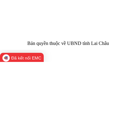
Điện thoại | Fax:
Chính trị tỉnh Lai Châu
Email:
02133.876.337; 02133.876.359 |
02133.876.356
laichau@chinhphu.vn
Bản quyền thuộc về UBND tỉnh Lai Châu
Đã kết nối EMC