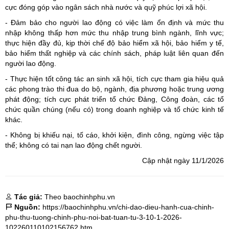
cực đóng góp vào ngân sách nhà nước và quỹ phúc lợi xã hội.
- Đảm bảo cho người lao động có việc làm ổn định và mức thu
nhập không thấp hơn mức thu nhập trung bình ngành, lĩnh vực;
thực hiện đầy đủ, kịp thời chế độ bảo hiểm xã hội, bảo hiểm y tế,
bảo hiểm thất nghiệp và các chính sách, pháp luật liên quan đến
người lao động.
- Thực hiện tốt công tác an sinh xã hội, tích cực tham gia hiệu quả
các phong trào thi đua do bộ, ngành, địa phương hoặc trung ương
phát động; tích cực phát triển tổ chức Đảng, Công đoàn, các tổ
chức quần chúng (nếu có) trong doanh nghiệp và tổ chức kinh tế
khác.
- Không bị khiếu nại, tố cáo, khởi kiện, đình công, ngừng việc tập
thể; không có tai nạn lao động chết người.
Cập nhật ngày 11/1/2026
Tác giả:
Theo baochinhphu.vn
Nguồn:
https://baochinhphu.vn/chi-dao-dieu-hanh-cua-chinh-
phu-thu-tuong-chinh-phu-noi-bat-tuan-tu-3-10-1-2026-
102260110102156762.htm