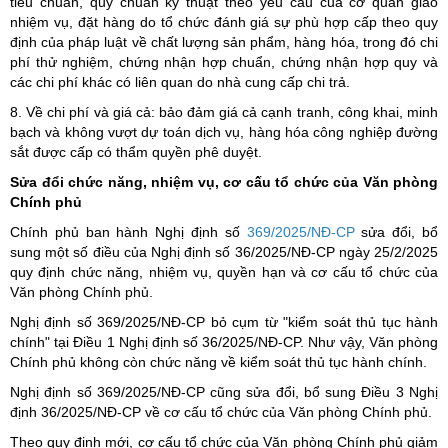
tiêu chuẩn, quy chuẩn kỹ thuật theo yêu cầu của cơ quan giao
nhiệm vụ, đặt hàng do tổ chức đánh giá sự phù hợp cấp theo quy
định của pháp luật về chất lượng sản phẩm, hàng hóa, trong đó chi
phí thử nghiệm, chứng nhận hợp chuẩn, chứng nhận hợp quy và
các chi phí khác có liên quan do nhà cung cấp chi trả.
8. Về chi phí và giá cả: bảo đảm giá cả cạnh tranh, công khai, minh
bạch và không vượt dự toán dịch vụ, hàng hóa công nghiệp đường
sắt được cấp có thẩm quyền phê duyệt.
Sửa đổi chức năng, nhiệm vụ, cơ cấu tổ chức của Văn phòng
Chính phủ
Chính phủ ban hành Nghị định số
369/2025/NĐ-CP
sửa đổi, bổ
sung một số điều của Nghị định số 36/2025/NĐ-CP ngày 25/2/2025
quy định chức năng, nhiệm vụ, quyền hạn và cơ cấu tổ chức của
Văn phòng Chính phủ.
Nghị định số 369/2025/NĐ-CP bỏ cụm từ "kiểm soát thủ tục hành
chính" tại Điều 1 Nghị định số 36/2025/NĐ-CP. Như vậy, Văn phòng
Chính phủ không còn chức năng về kiểm soát thủ tục hành chính.
Nghị định số 369/2025/NĐ-CP cũng sửa đổi, bổ sung Điều 3 Nghị
định 36/2025/NĐ-CP về cơ cấu tổ chức của Văn phòng Chính phủ.
Theo quy định mới, cơ cấu tổ chức của Văn phòng Chính phủ giảm