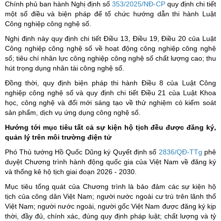
Chính phủ ban hành Nghị định số
353/2025/NĐ-CP
quy định chi tiết
một số điều và biện pháp để tổ chức hướng dẫn thi hành Luật
Công nghiệp công nghệ số.
Nghị định này quy định chi tiết Điều 13, Điều 19, Điều 20 của Luật
Công nghiệp công nghệ số về hoạt động công nghiệp công nghệ
số; tiêu chí nhân lực công nghiệp công nghệ số chất lượng cao; thu
hút trọng dụng nhân tài công nghệ số.
Đồng thời, quy định biện pháp thi hành Điều 8 của Luật Công
nghiệp công nghệ số và quy định chi tiết Điều 21 của Luật Khoa
học, công nghệ và đổi mới sáng tạo về thử nghiệm có kiểm soát
sản phẩm, dịch vụ ứng dụng công nghệ số.
Hướng tới mục tiêu tất cả sự kiện hộ tịch đều được đăng ký,
quản lý trên môi trường điện tử
Phó Thủ tướng Hồ Quốc Dũng ký Quyết định số
2836/QĐ-TTg
phê
duyệt Chương trình hành động quốc gia của Việt Nam về đăng ký
và thống kê hộ tịch giai đoạn 2026 - 2030.
Mục tiêu tổng quát của Chương trình là bảo đảm các sự kiện hộ
tịch của công dân Việt Nam; người nước ngoài cư trú trên lãnh thổ
Việt Nam; người nước ngoài, người gốc Việt Nam được đăng ký kịp
thời, đầy đủ, chính xác, đúng quy định pháp luật; chất lượng và tỷ