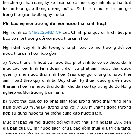
hồi chứng nhận đăng ký xe, biển số xe theo quy định pháp luật trật
tự, an toàn giao thông đường bộ" và Xe bị tịch thu; xe bị tạm giữ
trong thời gian từ 30 ngày trở lên.
Phí bảo vệ môi trường đối với nước thải sinh hoạt
Nghị định số
346/2025/NĐ-CP
của Chính phủ quy định chi tiết phí
bảo vệ môi trường đối với nước thải sinh hoạt.
Nghị định quy định đối tượng chịu phí bảo vệ môi trường đối với
nước thải sinh hoạt bao gồm:
a) Nước thải sinh hoạt và nước thải phát sinh từ cơ sở thuộc danh
mục các loại hình kinh doanh, dịch vụ phát sinh nước thải được
quản lý như nước thải sinh hoạt (sau đây gọi chung là nước thải
sinh hoạt) theo quy định tại Quy chuẩn kỹ thuật quốc gia về nước
thải sinh hoạt và nước thải đô thị, khu dân cư tập trung do Bộ Nông
nghiệp và Môi trường ban hành.
b) Nước thải của cơ sở phát sinh tổng lượng nước thải trung bình
năm dưới 20 m³/ngày (tương ứng với 7.300 m³/năm) trong trường
hợp sử dụng nước từ hệ thống cung cấp nước sạch.
Mức phí bảo vệ môi trường đối với nước thải sinh hoạt là 10% trên
giá bán của 01 m³ nước sạch chưa bao gồm thuế giá trị gia tăng.