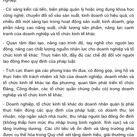
nghiệp.
- Có sáng kiến cải tiến, biện pháp quản lý hoặc ứng dụng khoa học
công nghệ, chuyển đổi số vào sản xuất, kinh doanh có hiệu quả; có
nhiều đổi mới sáng tạo trong hoạt động sản xuất, kinh doanh, góp
phần nâng cao năng suất, chất lượng sản phẩm, năng lực cạnh
tranh của doanh nghiệp và tổ chức kinh tế khác.
- Quan tâm đào tạo, nâng cao trình độ, tay nghề cho người lao
động, nâng cao chất lượng nguồn nhân lực cho doanh nghiệp và tổ
chức kinh tế khác. Thực hiện tốt, đầy đủ các chế độ đối với người
lao động theo quy định của pháp luật.
- Tích cực tham gia các phong trào thi đua, có đóng góp, ủng hộ và
thực hiện tốt trách nhiệm xã hội của doanh nghiệp, doanh nhân và
tổ chức kinh tế khác tại địa phương; quan tâm phát triển tổ chức
Đảng, Công đoàn, các tổ chức quần chúng (nếu có) trong doanh
nghiệp và tổ chức kinh tế khác.
- Doanh nghiệp, tổ chức kinh tế khác do doanh nhân quản lý phải
thực hiện đúng các quy định của pháp luật; có doanh thu; lợi
nhuận, nộp ngân sách nhà nước, thu nhập người lao động ổn định
(không thấp hơn mức thu nhập trung bình ngành, lĩnh vực) và có
tăng trưởng dương. Các chỉ tiêu về ổn định và tăng trưởng phải
được cụ thể hóa trong Quy chế xét tặng danh hiệu, giải thưởng của