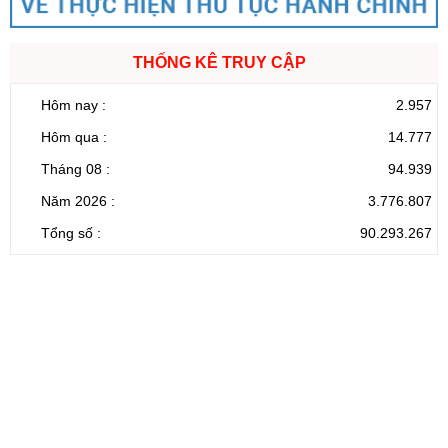
THỐNG KÊ TRUY CẬP
Hôm nay :
2.957
Hôm qua :
14.777
Tháng 08 :
94.939
Năm 2026 :
3.776.807
Tổng số :
90.293.267
CỔNG THÔNG TIN ĐIỆN TỬ TỈNH LAI CHÂU
Cơ quan chủ
Ủy ban nhân dân tỉnh Lai Châu
quản:
31/GP-TTĐT do Sở Văn hóa, Thể thao và
Giấy phép số:
Du lịch cấp 17/4/2026
Chịu trách
Hoàng Minh Hải - Chánh Văn phòng UBND
nhiệm chính:
tỉnh Lai Châu
Trụ sở:
Tầng 1,2,3 nhà B - Trung tâm Hành chính -