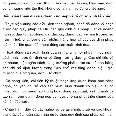
cơ quan, đơn vị tổ chức. Không bị khiếu nại, tố cáo, khởi kiện, đình
công, ngừng việc tập thể; không có tai nạn lao động chết người.
Điều kiện tham dự của doanh nghiệp và tổ chức kinh tế khác
- Thực hiện đúng các điều kiện theo ngành, nghề đã đăng ký hoặc
được cấp giấy phép đầu tư, các quy định của pháp luật về doanh
nghiệp, đầu tư, lao động, đất đai, xây dựng, bảo vệ môi trường, sở
hữu trí tuệ, chất lượng sản phẩm, hàng hóa và các quy định pháp
luật khác liên quan đến hoạt động sản xuất, kinh doanh.
- Hoạt động sản xuất, kinh doanh mang lại lợi nhuận, nộp ngân
sách nhà nước ổn định và có tăng trưởng dương. Các chỉ tiêu về
lợi nhuận, nộp ngân sách, tăng trưởng phải được cụ thể hóa bằng
các chỉ số định lượng trong Quy chế xét tặng danh hiệu, giải
thưởng của cơ quan, đơn vị tổ chức.
- Có sáng kiến, cải tiến kỹ thuật hoặc ứng dụng khoa học công
nghệ, chuyển đổi số vào sản xuất, kinh doanh có hiệu quả; có
nhiều đổi mới, sáng tạo trong hoạt động sản xuất, kinh doanh và
tạo ra những giá trị đóng góp tích cực cho sự phát triển chung của
xã hội, đất nước.
- Chấp hành đầy đủ các nghĩa vụ về tài chính, thuế và các khoản
thu khác của ngân sách nhà nước theo quy định của pháp luật; tích