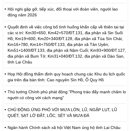
Hội nghị gặp gỡ, tiếp xúc, đối thoại với đoàn viên, người lao
động năm 2026
Quyết định về việc công bố tình huống khẩn cấp về thiên tai tại
các vị trí: Km30+650, Km42+570/ĐT.131, địa phận xã Sin Suối
Hồ; Km19+600, Km20+340/ĐT.128, địa phận xã Tủa Sín Chải;
Km16+780, Km14+750/ĐT.133, địa phận xã Tân Uyên;
Km51+1400/ĐT.133, địa phận xã Nậm Cuổi; Km93+900/ĐT.127,
địa phận xã Bum Tở; Km31+040/ĐT.132, địa phận xã Dào San,
tỉnh Lai Châu
Họp Hội đồng thẩm định quy hoạch chung các Khu du lịch quốc
gia trên địa bàn tỉnh: Cao nguyên Sìn Hồ, Ô Quy Hồ
Thủ tướng Chính phủ phát động "Phong trào đẩy mạnh chăm lo
người có công với cách mạng"
CHỦ ĐỘNG ỨNG PHÓ VỚI MƯA LỚN, LŨ, NGẬP LỤT, LŨ
QUÉT, SẠT LỞ ĐẤT, LỐC, SÉT VÀ MƯA ĐÁ
Ngân hành Chính sách xã hội Việt Nam ủng hộ tỉnh Lai Châu