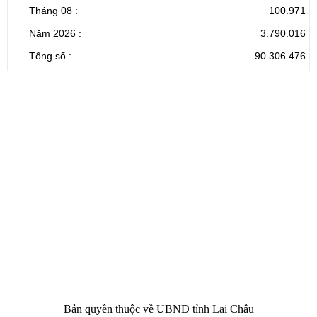
Tháng 08 :
100.971
Năm 2026 :
3.790.016
Tổng số :
90.306.476
CỔNG THÔNG TIN ĐIỆN TỬ TỈNH LAI CHÂU
Cơ quan chủ
Ủy ban nhân dân tỉnh Lai Châu
quản:
31/GP-TTĐT do Sở Văn hóa, Thể thao và
Giấy phép số:
Du lịch cấp 17/4/2026
Chịu trách
Hoàng Minh Hải - Chánh Văn phòng UBND
nhiệm chính:
tỉnh Lai Châu
Trụ sở:
Tầng 1,2,3 nhà B - Trung tâm Hành chính -
Điện thoại | Fax:
Chính trị tỉnh Lai Châu
Email:
02133.876.337; 02133.876.359 |
02133.876.356
laichau@chinhphu.vn
Bản quyền thuộc về UBND tỉnh Lai Châu