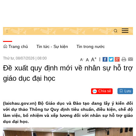
:
:
Toggl
navig
Trang chủ
Tin tức - Sự kiện
Tin trong nước
Thứ tư, 08/07/2026
|
08:00
+
|
A
-
A
A
Đề xuất quy định mới về nhân sự hỗ trợ
giáo dục đại học
Chia sẻ
Lưu
(laichau.gov.vn)
Bộ Giáo dục và Đào tạo đang lấy ý kiến đối
với dự thảo Thông tư Quy định tiêu chuẩn, điều kiện, chế độ
làm việc, bổ nhiệm và xếp lương đối với nhân sự hỗ trợ giáo
dục đại học.