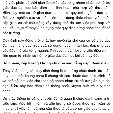
thể việc phân bổ thời gian làm việc của từng nhóm nhân sự hỗ trợ
giáo dục đại học bảo đảm tính linh hoạt, phù hợp với thực tiễn.
Hiện nay, các cơ sở giáo dục đại học có quy mô, ngành đào tạo,
lĩnh vực nghiên cứu và điều kiện hoạt động khác nhau, việc phân
cấp giúp cơ sở chủ động xây dựng chế độ làm việc phù hợp với
nhu cầu thực tế thay vì áp dụng một quy định cứng nhắc cho tất cả
các trường.
Quy định này đồng thời phát huy quyền tự chủ của cơ sở giáo dục
đại học, nâng cao hiệu quả sử dụng nguồn nhân lực, đáp ứng yêu
cầu đặc thù của từng ngành, lĩnh vực, thuận lợi cho việc điều chỉnh
liên quan tới nhân sự hỗ trợ giáo dục đại học khi có thay đổi.
Bổ nhiệm, xếp lương không chỉ dựa vào bằng cấp, thâm niên
Thay vì áp dụng các quy định riêng lẻ cho từng chức danh, dự thảo
quy định một khung pháp lí chung về tiêu chuẩn đạo đức, trình độ
và chế độ làm việc cho toàn bộ nhóm nhân sự hỗ trợ giáo dục đại
học. Điều này bảo đảm tính thống nhất, xuyên suốt về quy định
pháp lí.
Dự thảo thông tư cũng chuyển đổi từ quản lí chức danh sang vị trí
việc làm. Việc bổ nhiệm và xếp lương sẽ được thực hiện căn cứ
theo vị trí việc làm và nhu cầu thực tế của cơ sở giáo dục, thay vì