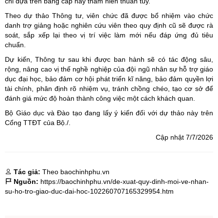
chỉ dựa trên bằng cấp hay thâm niên thuần túy.
Theo dự thảo Thông tư, viên chức đã được bổ nhiệm vào chức
danh trợ giảng hoặc nghiên cứu viên theo quy định cũ sẽ được rà
soát, sắp xếp lại theo vị trí việc làm mới nếu đáp ứng đủ tiêu
chuẩn.
Dự kiến, Thông tư sau khi được ban hành sẽ có tác động sâu,
rộng, nâng cao vị thế nghề nghiệp của đội ngũ nhân sự hỗ trợ giáo
dục đại học, bảo đảm cơ hội phát triển kĩ năng, bảo đảm quyền lợi
tài chính, phân định rõ nhiệm vụ, tránh chồng chéo, tạo cơ sở để
đánh giá mức độ hoàn thành công việc một cách khách quan.
Bộ Giáo dục và Đào tạo đang lấy ý kiến đối với
dự thảo
này trên
Cổng TTĐT của Bộ./.
Cập nhật 7/7/2026
Tác giả:
Theo baochinhphu.vn
Nguồn:
https://baochinhphu.vn/de-xuat-quy-dinh-moi-ve-nhan-
su-ho-tro-giao-duc-dai-hoc-102260707165329954.htm