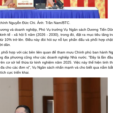
ng hợp
Giảm nghèo bền vững
Đưa nghị quyết của Đảng v
Bầu cử đại biểu Quốc hội k
chính Nguyễn Đức Chi. Ảnh: Trần Nam/BTC.
 phương và doanh nghiệp, Phó Vụ trưởng Vụ Ngân sách Dương Tiến Dũn
Đại hội Đảng các cấp
inh tế - xã hội 5 năm (2026 - 2030), trong đó, đặt ra mục tiêu tăng t
Gia đình hạnh phúc bền vữ
ừ 10% trở lên. Điều này đòi hỏi sự nỗ lực phấn đấu và phối hợp chặt
ời dân.
An toàn thông tin
ã phối hợp với các bên liên quan để tham mưu Chính phủ ban hành Ng
Thông tin biên giới
ừng địa phương cũng như các doanh nghiệp Nhà nước. "Đây là lần đầu
trên cơ sở kế thừa từ kinh nghiệm năm 2025. Việc này thể hiện tinh th
Người Việt Nam ưu tiên dùn
 đa cho các đơn vị", Vụ Ngân sách nhấn mạnh và cho biết qua nắm bắt
Điểm báo
ch cực triển khai.
Phóng sự ảnh
Chuyên mục khác