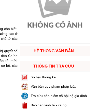
ào cuộc sống
hóa XVI và đại biểu Hội đồng nhân dân các cấp nhiệm kỳ 2026 - 2031
g cho biết,
rưởng cao ở
ng
 chẽ từ các
hị quyết số
HỆ THỐNG VĂN BẢN
 tiên Chính
ần đổi mới,
g hàng Việt Nam
 sơ bộ, các
THÔNG TIN TRA CỨU
Số liệu thống kê
Văn bản quy phạm pháp luật
Tra cứu bảo hiểm xã hội hộ gia đình
Báo cáo kinh tế - xã hội