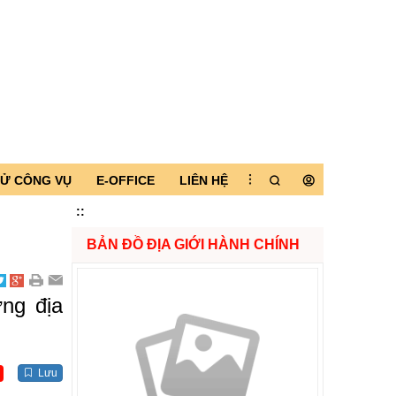
TỬ CÔNG VỤ
E-OFFICE
LIÊN HỆ
:
:
BẢN ĐỒ ĐỊA GIỚI HÀNH CHÍNH
ừng địa
Lưu