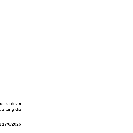
ên định với
ủa từng địa
t 17/6/2026