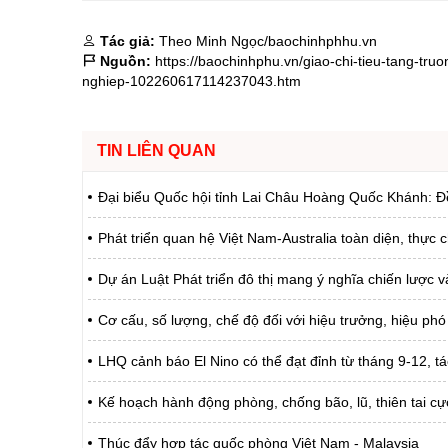
Tác giả:
Theo Minh Ngọc/baochinhphhu.vn
Nguồn:
https://baochinhphu.vn/giao-chi-tieu-tang-tru
nghiep-102260617114237043.htm
TIN LIÊN QUAN
Đại biểu Quốc hội tỉnh Lai Châu Hoàng Quốc Khánh: Đ
Phát triển quan hệ Việt Nam-Australia toàn diện, thực 
Dự án Luật Phát triển đô thị mang ý nghĩa chiến lược 
Cơ cấu, số lượng, chế độ đối với hiệu trưởng, hiệu phó
LHQ cảnh báo El Nino có thể đạt đỉnh từ tháng 9-12, 
Kế hoạch hành động phòng, chống bão, lũ, thiên tai cự
Thúc đẩy hợp tác quốc phòng Việt Nam - Malaysia