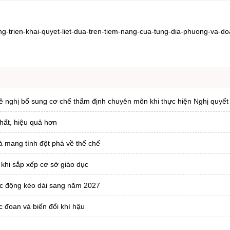
ong-trien-khai-quyet-liet-dua-tren-tiem-nang-cua-tung-dia-phuong-va-d
ề nghị bổ sung cơ chế thẩm định chuyên môn khi thực hiện Nghị quyết
chất, hiệu quả hơn
và mang tính đột phá về thể chế
 khi sắp xếp cơ sở giáo dục
tác động kéo dài sang năm 2027
c đoan và biến đổi khí hậu