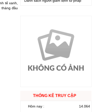
Danh sách người giám định tư pháp
nh tế xanh,
6 tháng đầu
THỐNG KÊ TRUY CẬP
Hôm nay :
14.064