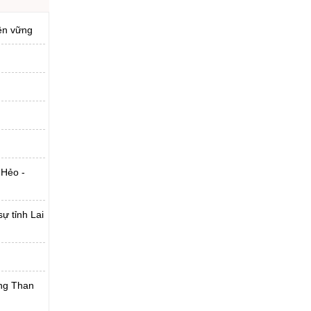
bền vững
 Hẻo -
ự tỉnh Lai
ờng Than