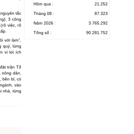
Hôm qua :
21.252
 nguyên tắc
Tháng 08 :
87.323
ông); 3 công
Năm 2026 :
3.765.292
(rõ việc, rõ
cấp.
Tổng số :
90.281.752
i với làm”,
g quý, từng
 vì lợi ích
Mặt trận Tổ
, nông dân,
 bền bỉ, có
 ngành, vào
i nhà, từng