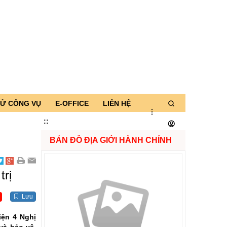
TỬ CÔNG VỤ
E-OFFICE
LIÊN HỆ
:
:
BẢN ĐỒ ĐỊA GIỚI HÀNH CHÍNH
trị
Lưu
iện 4 Nghị