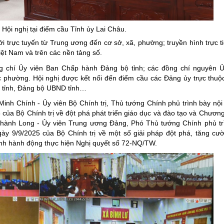
ng hợp
Giảm nghèo bền vững
Đưa nghị quyết của Đảng v
 Hội nghị tại điểm cầu Tỉnh ủy Lai Châu.
Bầu cử đại biểu Quốc hội k
ới trực tuyến từ Trung ương đến cơ sở, xã, phường; truyền hình trực ti
iệt Nam và trên các nền tảng số.
Đại hội Đảng các cấp
ng chí Ủy viên Ban Chấp hành Đảng bộ tỉnh; các đồng chí nguyên 
Gia đình hạnh phúc bền vữ
c phường. Hội nghị được kết nối đến điểm cầu các Đảng ủy trực thuộ
g tỉnh, Đảng bộ UBND tỉnh…
An toàn thông tin
inh Chính - Ủy viên Bộ Chính trị, Thủ tướng Chính phủ trình bày nội
Thông tin biên giới
 của Bộ Chính trị về đột phá phát triển giáo dục và đào tạo và Chương
hành Long - Ủy viên Trung ương Đảng, Phó Thủ tướng Chính phủ tr
Người Việt Nam ưu tiên dùn
gày 9/9/2025 của Bộ Chính trị về một số giải pháp đột phá, tăng cư
Điểm báo
nh hành động thực hiện Nghị quyết số 72-NQ/TW.
Phóng sự ảnh
Chuyên mục khác