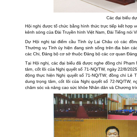
Chuyên đề tổ
Các đại biểu dự
Hội nghị được tổ chức bằng hình thức trực tiếp kết hợp v
kênh sóng của Đài Truyền hình Việt Nam, Đài Tiếng nói V
Dự Hội nghị tại điểm cầu Tỉnh ủy Lai Châu có các đồ
Thường vụ Tỉnh ủy hiện đang sinh sống trên địa bàn cá
các Chi, Đảng bộ cơ sở thuộc Đảng bộ các cơ quan Đản
Tại Hội nghị, các đại biểu đã được nghe đồng chí Phạm M
tâm, cốt lõi của Nghị quyết số 71-NQ/TW, ngày 22/8/2025
động thực hiện Nghị quyết số 71-NQ/TW; đồng chí Lê T
dung trọng tâm, cốt lõi của Nghị quyết số 72-NQ/TW, n
chăm sóc và nâng cao sức khỏe Nhân dân và Chương trì