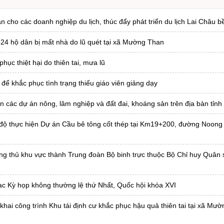
n cho các doanh nghiệp du lịch, thúc đẩy phát triển du lịch Lai Châu 
 24 hộ dân bị mất nhà do lũ quét tại xã Mường Than
ục thiệt hại do thiên tai, mưa lũ
để khắc phục tình trạng thiếu giáo viên giảng dạy
n các dự án nông, lâm nghiệp và đất đai, khoáng sản trên địa bàn tỉnh
 độ thực hiện Dự án Cầu bê tông cốt thép tại Km19+200, đường Noong
ng thủ khu vực thành Trung đoàn Bộ binh trực thuộc Bộ Chỉ huy Quân s
ạc Kỳ họp không thường lệ thứ Nhất, Quốc hội khóa XVI
khai công trình Khu tái định cư khắc phục hậu quả thiên tai tại xã Mư