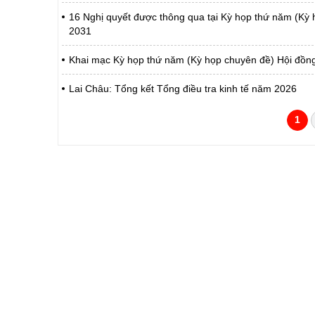
16 Nghị quyết được thông qua tại Kỳ họp thứ năm (Kỳ 
2031
Khai mạc Kỳ họp thứ năm (Kỳ họp chuyên đề) Hội đồng
Lai Châu: Tổng kết Tổng điều tra kinh tế năm 2026
1
CỔNG THÔNG TIN ĐIỆN TỬ TỈNH LAI 
Cơ quan chủ quản:
Ủy ban nhân dân tỉnh La
Giấy phép số:
31/GP-TTĐT do Sở Văn h
Chịu trách nhiệm chính:
Hoàng Minh Hải - Chánh
Trụ sở:
Tầng 1,2,3 nhà B - Trung
Điện thoại | Fax:
02133.876.337; 02133.8
Email:
laichau@chinhphu.vn