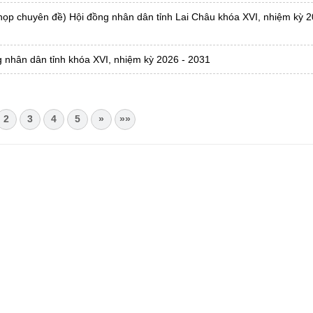
họp chuyên đề) Hội đồng nhân dân tỉnh Lai Châu khóa XVI, nhiệm kỳ 2
 nhân dân tỉnh khóa XVI, nhiệm kỳ 2026 - 2031
2
3
4
5
»
»»
CHÂU
i Châu
óa, Thể thao và Du lịch cấp 17/4/2026
 Văn phòng UBND tỉnh Lai Châu
 tâm Hành chính - Chính trị tỉnh Lai Châu
76.359 | 02133.876.356