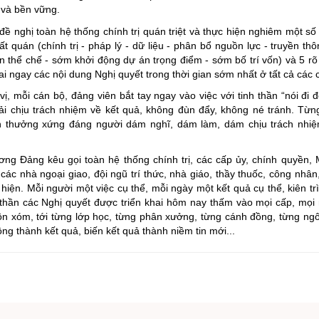
 và bền vững.
nghị toàn hệ thống chính trị quán triệt và thực hiện nghiêm một số
hất quán (chính trị - pháp lý - dữ liệu - phân bổ nguồn lực - truyền th
n thể chế - sớm khởi động dự án trọng điểm - sớm bố trí vốn) và 5 rõ 
khai ngay các nội dung Nghị quyết trong thời gian sớm nhất ở tất cả các 
, mỗi cán bộ, đảng viên bắt tay ngay vào việc với tinh thần “nói đi đô
i chịu trách nhiệm về kết quả, không đùn đẩy, không né tránh. Từn
 thưởng xứng đáng người dám nghĩ, dám làm, dám chịu trách nhiệm
ng Đảng kêu gọi toàn hệ thống chính trị, các cấp ủy, chính quyền, 
ác nhà ngoại giao, đội ngũ trí thức, nhà giáo, thầy thuốc, công nhân
iện. Mỗi người một việc cụ thể, mỗi ngày một kết quả cụ thể, kiên trì,
 thần các Nghị quyết được triển khai hôm nay thấm vào mọi cấp, mọi
ôn xóm, tới từng lớp học, từng phân xưởng, từng cánh đồng, từng ngô
g thành kết quả, biến kết quả thành niềm tin mới...