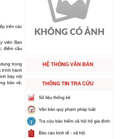
ào cuộc sống
hóa XVI và đại biểu Hội đồng nhân dân các cấp nhiệm kỳ 2026 - 2031
ếp trên các
Ủy viên Ban
ng
c; điểm cầu
 dung trọng
HỆ THỐNG VĂN BẢN
 trình hành
ình bày nội
g hàng Việt Nam
ờng bảo vệ,
THÔNG TIN TRA CỨU
Số liệu thống kê
Văn bản quy phạm pháp luật
Tra cứu bảo hiểm xã hội hộ gia đình
Báo cáo kinh tế - xã hội