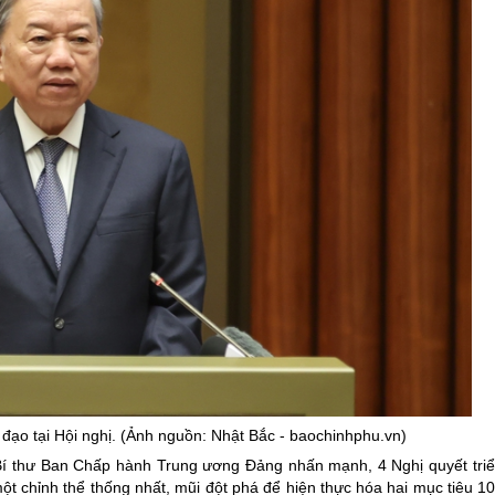
 đạo tại Hội nghị. (Ảnh nguồn: Nhật Bắc - baochinhphu.vn)
g Bí thư Ban Chấp hành Trung ương Đảng nhấn mạnh, 4 Nghị quyết tri
t chỉnh thể thống nhất, mũi đột phá để hiện thực hóa hai mục tiêu 1