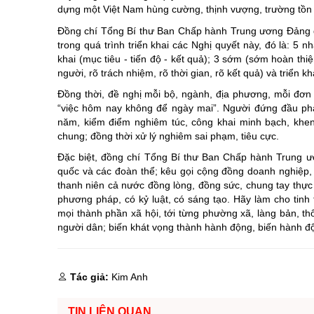
dựng một Việt Nam hùng cường, thịnh vượng, trường tồn
Đồng chí Tổng Bí thư Ban Chấp hành Trung ương Đảng đề 
trong quá trình triển khai các Nghị quyết này, đó là: 5 n
khai (mục tiêu - tiến độ - kết quả); 3 sớm (sớm hoàn thiệ
người, rõ trách nhiệm, rõ thời gian, rõ kết quả) và triển 
Đồng thời, đề nghị mỗi bộ, ngành, địa phương, mỗi đơn vị
“việc hôm nay không để ngày mai”. Người đứng đầu phả
năm, kiểm điểm nghiêm túc, công khai minh bạch, khen
chung; đồng thời xử lý nghiêm sai phạm, tiêu cực.
Đặc biệt, đồng chí Tổng Bí thư Ban Chấp hành Trung ươ
quốc và các đoàn thể; kêu gọi cộng đồng doanh nghiệp, c
thanh niên cả nước đồng lòng, đồng sức, chung tay thực h
phương pháp, có kỷ luật, có sáng tạo. Hãy làm cho tinh
mọi thành phần xã hội, tới từng phường xã, làng bản, th
người dân; biến khát vọng thành hành động, biến hành độn
Tác giả:
Kim Anh
TIN LIÊN QUAN