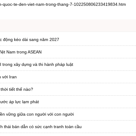
ach-quoc-te-den-viet-nam-trong-thang-7-102250806233419834.htm
tác động kéo dài sang năm 2027
 Việt Nam trong ASEAN
trong xây dựng và thi hành pháp luật
 với Iran
hời tiết thế nào?
rước áp lực lạm phát
ền vững giữa con người với con người
h thái bán dẫn có sức cạnh tranh toàn cầu