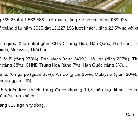
ng hợp
Giảm nghèo bền vững
Đưa nghị quyết của Đảng v
g 7/2025 đạt 1.562.588 lượt khách, tăng 7% so với tháng 06/2025.
Bầu cử đại biểu Quốc hội k
 7 tháng đầu năm 2025 đạt 12.227.196 lượt khách, tăng 22,5% so với 
Đại hội Đảng các cấp
hách quốc tế lớn nhất gồm: CHND Trung Hoa, Hàn Quốc, Đài Loan, H
Gia đình hạnh phúc bền vữ
pines, Malaysia, Thái Lan.…
An toàn thông tin
5 là: Bỉ (tăng 278%), Đan Mạch (tăng 249%), Hà Lan (tăng 207%), Th
y (tăng 88%), CHND Trung Hoa (tăng 7%), Hàn Quốc (tăng 5%),…
Thông tin biên giới
5 là: Xin-ga-po (giảm 33%), Ấn Độ (giảm 25%), Malaysia (giảm 20%), 
Người Việt Nam ưu tiên dùn
onesia (giảm 1%),…
Điểm báo
,5 triệu lượt khách, trong đó có khoảng 10,3 triệu lượt khách có lư
 triệu lượt khách.
Phóng sự ảnh
ảng 616 nghìn tỷ đồng.
Chuyên mục khác
Cập n