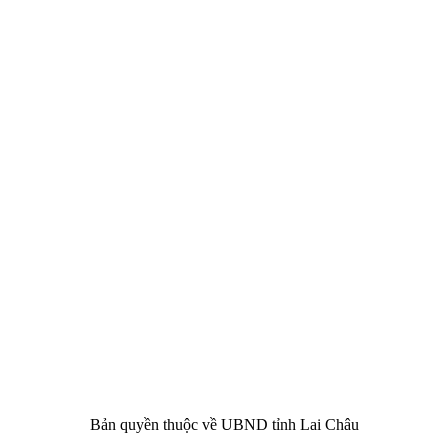
CHÂU
i Châu
óa, Thể thao và Du lịch cấp 17/4/2026
 Văn phòng UBND tỉnh Lai Châu
 tâm Hành chính - Chính trị tỉnh Lai Châu
76.359 | 02133.876.356
Bản quyền thuộc về UBND tỉnh Lai Châu