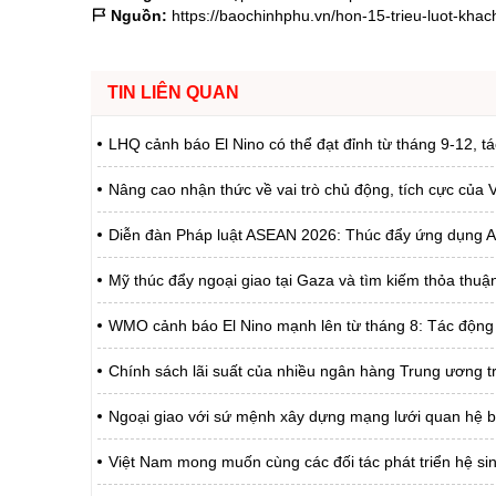
Nguồn:
https://baochinhphu.vn/hon-15-trieu-luot-kh
TIN LIÊN QUAN
LHQ cảnh báo El Nino có thể đạt đỉnh từ tháng 9-12, 
Nâng cao nhận thức về vai trò chủ động, tích cực của
Diễn đàn Pháp luật ASEAN 2026: Thúc đẩy ứng dụng AI 
Mỹ thúc đẩy ngoại giao tại Gaza và tìm kiếm thỏa thuận
WMO cảnh báo El Nino mạnh lên từ tháng 8: Tác động t
Chính sách lãi suất của nhiều ngân hàng Trung ương t
Ngoại giao với sứ mệnh xây dựng mạng lưới quan hệ b
Việt Nam mong muốn cùng các đối tác phát triển hệ sin