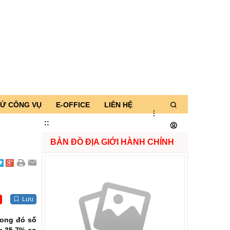
TỬ CÔNG VỤ
E-OFFICE
LIÊN HỆ
:
:
BẢN ĐỒ ĐỊA GIỚI HÀNH CHÍNH
Lưu
rong đó số