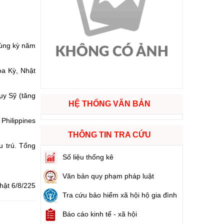
ào cuộc sống
hóa XVI và đại biểu Hội đồng nhân dân các cấp nhiệm kỳ 2026 - 2031
cùng kỳ năm
oa Kỳ, Nhật
ng
ụy Sỹ (tăng
HỆ THỐNG VĂN BẢN
Philippines
g hàng Việt Nam
THÔNG TIN TRA CỨU
u trú. Tổng
Số liệu thống kê
Văn bản quy phạm pháp luật
hật 6/8/225
Tra cứu bảo hiểm xã hội hộ gia đình
Báo cáo kinh tế - xã hội