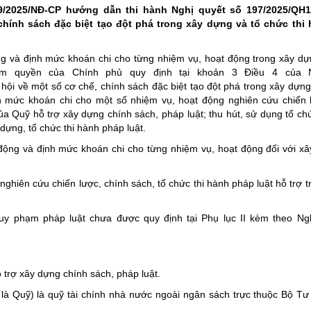
ười ứng cử đại biểu hội đồng nhân dân tỉnh lai châu
g nghệ, đổi mới sáng tạo và chuyển đổi số
9/2025/NĐ-CP hướng dẫn thi hành Nghị quyết số 197/2025/QH
hính sách đặc biệt tạo đột phá trong xây dựng và tổ chức thi
t đất đai năm 2024
 khách
Lai Châu đất và người
a Đảng
nghiệm trực tuyến “Tìm hiểu về học tập và làm theo tư tưởng, đạo đức
ội
Lễ hội văn hóa
ng và định mức khoán chi cho từng nhiệm vụ, hoạt động trong xây d
ẩm quyền của Chính phủ quy định tại khoản 3 Điều 4 của N
ức bộ máy của Hệ thống chính trị
Văn hóa ẩm thực
i về một số cơ chế, chính sách đặc biệt tạo đột phá trong xây dựng
ăm Ngày Báo chí cách mạng Việt Nam (21/6/1925 - 21/6/2025)
nh mức khoán chi cho một số nhiệm vụ, hoạt động nghiên cứu chiến 
của Quỹ hỗ trợ xây dựng chính sách, pháp luật; thu hút, sử dụng tổ ch
 nhà tạm, nhà dột nát
dựng, tổ chức thi hành pháp luật.
m Ngày Tổng tuyển cử đầu tiên bầu Quốc hội Việt Nam
động và định mức khoán chi cho từng nhiệm vụ, hoạt động đối với x
i hội Đảng các cấp
ghiên cứu chiến lược, chính sách, tổ chức thi hành pháp luật hỗ trợ tr
 chính
m theo tư tưởng, đạo đức, phong cách Hồ Chí Minh
y phạm pháp luật chưa được quy định tại Phụ lục II kèm theo Ngh
 thôn mới
 đảo
 trợ xây dựng chính sách, pháp luật.
ước
 là Quỹ) là quỹ tài chính nhà nước ngoài ngân sách trực thuộc Bộ Tư
thông