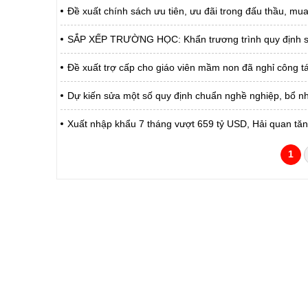
Đề xuất chính sách ưu tiên, ưu đãi trong đấu thầu, m
SẮP XẾP TRƯỜNG HỌC: Khẩn trương trình quy định số l
Đề xuất trợ cấp cho giáo viên mầm non đã nghỉ công 
Dự kiến sửa một số quy định chuẩn nghề nghiệp, bổ n
Xuất nhập khẩu 7 tháng vượt 659 tỷ USD, Hải quan tăn
1
CỔNG THÔNG TIN ĐIỆN TỬ TỈNH LAI 
Cơ quan chủ quản:
Ủy ban nhân dân tỉnh La
Giấy phép số:
31/GP-TTĐT do Sở Văn h
Chịu trách nhiệm chính:
Hoàng Minh Hải - Chánh
Trụ sở:
Tầng 1,2,3 nhà B - Trung
Điện thoại | Fax:
02133.876.337; 02133.8