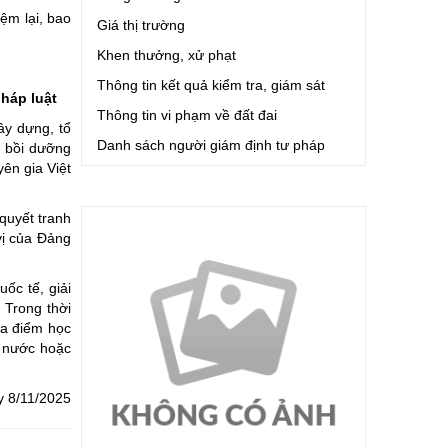
ệm lại, bao
Giá thị trường
Khen thưởng, xử phạt
Thông tin kết quả kiểm tra, giám sát
háp luật
Thông tin vi phạm về đất đai
ây dựng, tổ
Danh sách người giám định tư pháp
, bồi dưỡng
ên gia Việt
 quyết tranh
vị của Đảng
ốc tế, giải
 Trong thời
ịa điểm học
g nước hoặc
y 8/11/2025