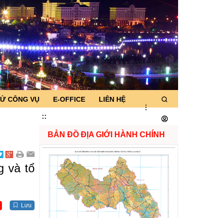
TỬ CÔNG VỤ
E-OFFICE
LIÊN HỆ
:
:
BẢN ĐỒ ĐỊA GIỚI HÀNH CHÍNH
g và tổ
Lưu