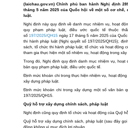
Di tích
chương trình hành động của ng
Khoa học, côn
(laichau.gov.vn)
Chính phủ ban hành Nghị định 28
tháng 5 năm 2025 của Quốc hội về một số cơ chế, c
Các dân tộc
Điểm đến-Du khách
Giới thiệu Luậ
Điểm đến - Du
luật.
Các Huyện, Thành phố thuộc tỉnh
Bảo vệ nền tảng tư tưởng củ
Cuộc thi trắc 
Văn hóa - Lễ h
Nghị định này quy định về danh mục nhiệm vụ, hoạt độ
quy phạm pháp luật, điều ước quốc tế thuộc th
Tinh gọn tổ ch
Ẩm thực
số
197/2025/QH15
ngày 17 tháng 5 năm 2025 của Quốc hộ
Kỷ niệm 100 n
thi hành pháp luật (Nghị quyết số 197/2025/QH15); đị
sách, tổ chức thi hành pháp luật; tổ chức và hoạt động 
Chung tay xóa
tham gia thực hiện một số nhiệm vụ, hoạt động trong xây 
Kỷ niệm 80 nă
Trong đó, Nghị định quy định danh mục nhiệm vụ, hoạt 
bản quy phạm pháp luật, điều ước quốc tế.
Nghị quyết Đạ
Định mức khoán chi trong thực hiện nhiệm vụ, hoạt động n
Cải cách hành
xây dựng pháp luật.
Học tập và là
Định mức khoán chi trong xây dựng một số văn bản qu
197/2025/QH15.
Xây dựng nông
Quỹ hỗ trợ xây dựng chính sách, pháp luật
Biên giới - Hải
Nghị định cũng quy định tổ chức và hoạt động của Quỹ hỗ
Thi đua yêu n
Quỹ hỗ trợ xây dựng chính sách, pháp luật (sau đây gọi
An toàn giao 
động không vì mục đích lợi nhuận.