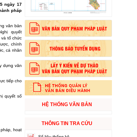
15 ngày 17
 hành pháp
, phong cách Hồ Chí Minh”
ựng văn bản
ghị quyết
 và tổ chức
lược, chính
ức, cá nhân
ây dựng văn
ực tiếp cho
ị quyết số
HỆ THỐNG VĂN BẢN
THÔNG TIN TRA CỨU
 pháp, hoạt
Số liệu thống kê