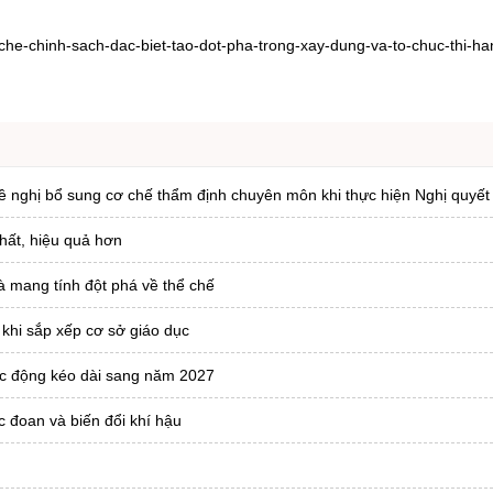
che-chinh-sach-dac-biet-tao-dot-pha-trong-xay-dung-va-to-chuc-thi-h
ề nghị bổ sung cơ chế thẩm định chuyên môn khi thực hiện Nghị quyết
chất, hiệu quả hơn
và mang tính đột phá về thể chế
 khi sắp xếp cơ sở giáo dục
tác động kéo dài sang năm 2027
c đoan và biến đổi khí hậu