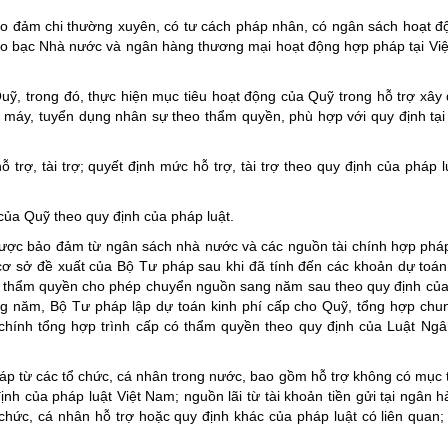
ng hợp
Giảm nghèo bền vững
o đảm chi thường xuyên, có tư cách pháp nhân, có ngân sách hoạt đ
 Kho bạc Nhà nước và ngân hàng thương mại hoạt động hợp pháp tại Vi
Đưa nghị quyết của Đảng v
Bầu cử đại biểu Quốc hội k
uỹ, trong đó, thực hiện mục tiêu hoạt động của Quỹ trong hỗ trợ xây
ộ máy, tuyển dụng nhân sự theo thẩm quyền, phù hợp với quy định tại
Đại hội Đảng các cấp
Gia đình hạnh phúc bền vữ
trợ, tài trợ; quyết định mức hỗ trợ, tài trợ theo quy định của pháp lu
An toàn thông tin
của Quỹ theo quy định của pháp luật.
Thông tin biên giới
được bảo đảm từ ngân sách nhà nước và các nguồn tài chính hợp phá
Người Việt Nam ưu tiên dùn
ơ sở đề xuất của Bộ Tư pháp sau khi đã tính đến các khoản dự toá
Điểm báo
 thẩm quyền cho phép chuyển nguồn sang năm sau theo quy định củ
 năm, Bộ Tư pháp lập dự toán kinh phí cấp cho Quỹ, tổng hợp chu
Phóng sự ảnh
hính tổng hợp trình cấp có thẩm quyền theo quy định của Luật Ng
Chuyên mục khác
p từ các tổ chức, cá nhân trong nước, bao gồm hỗ trợ không có mục 
nh của pháp luật Việt Nam; nguồn lãi từ tài khoản tiền gửi tại ngân 
 chức, cá nhân hỗ trợ hoặc quy định khác của pháp luật có liên quan