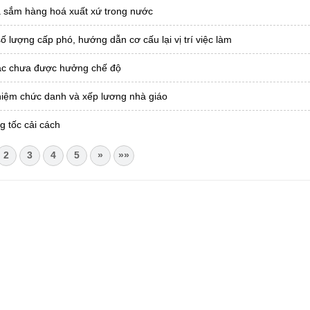
ua sắm hàng hoá xuất xứ trong nước
ượng cấp phó, hướng dẫn cơ cấu lại vị trí việc làm
tác chưa được hưởng chế độ
hiệm chức danh và xếp lương nhà giáo
g tốc cải cách
2
3
4
5
»
»»
CHÂU
i Châu
óa, Thể thao và Du lịch cấp 17/4/2026
 Văn phòng UBND tỉnh Lai Châu
 tâm Hành chính - Chính trị tỉnh Lai Châu
76.359 | 02133.876.356