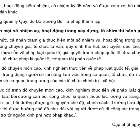
p, hoạt động kiêm nhiệm, có nhiệm kỳ 05 năm và được xem xét bổ nhi
viên khác.
g quản lý Quỹ, do Bộ trưởng Bộ Tư pháp thành lập.
n một số nhiệm vụ, hoạt động trong xây dựng, tổ chức thi hành p
chức, cá nhân tham gia thực hiện một số nhiệm vụ, hoạt động trong x
ng chuyên gia, tổ chức tư vấn; quy định thu hút, xét tuyển, đào tạo
hực tiễn về pháp luật quốc tế, giải quyết tranh chấp quốc tế; đưa chuy
 tổ chức pháp lý quốc tế, cơ quan tài phán quốc tế.
h độ chuyên môn cao, kinh nghiệm thực tiễn về pháp luật quốc tế, giải
t, trọng dụng người có tài năng làm việc trong cơ quan, tổ chức, đơn 
và cơ quan trung ương của các tổ chức chính trị - xã hội.
 có trình độ chuyên môn cao, kinh nghiệm thực tiễn về pháp luật qu
 tạo, bồi dưỡng cán bộ, công chức, sĩ quan thuộc lực lượng vũ trang.
ào tạo, bồi dưỡng được giữ nguyên chế độ, chính sách. Trường hợp đ
c thì được hưởng chế độ như đối với người được cử đi công tác tron
trợ từ nguồn kinh phí hợp pháp khác./.
Cập nhật ngà