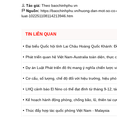
Tác giả:
Theo baochinhphu.vn
Nguồn:
https://baochinhphu.vn/huong-dan-mot-so-co-
luat-102251108114213946.htm
TIN LIÊN QUAN
Đại biểu Quốc hội tỉnh Lai Châu Hoàng Quốc Khánh: Đ
Phát triển quan hệ Việt Nam-Australia toàn diện, thực 
Dự án Luật Phát triển đô thị mang ý nghĩa chiến lược 
Cơ cấu, số lượng, chế độ đối với hiệu trưởng, hiệu phó
LHQ cảnh báo El Nino có thể đạt đỉnh từ tháng 9-12, 
Kế hoạch hành động phòng, chống bão, lũ, thiên tai cự
Thúc đẩy hợp tác quốc phòng Việt Nam - Malaysia