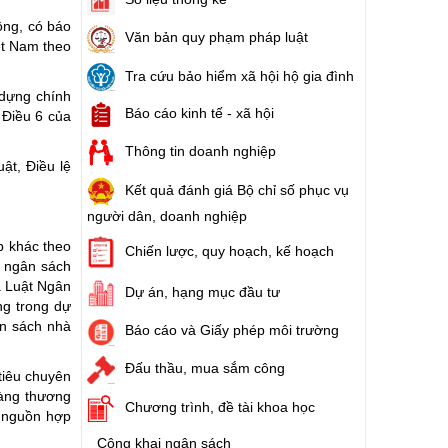
ộng, có báo
Văn bản quy phạm pháp luật
ệt Nam theo
ào cuộc sống
Tra cứu bảo hiểm xã hội hộ gia đình
hóa XVI và đại biểu Hội đồng nhân dân các cấp nhiệm kỳ 2026 - 2031
 dựng chính
Báo cáo kinh tế - xã hội
 Điều 6 của
ng
Thông tin doanh nghiệp
ật, Điều lệ
Kết quả đánh giá Bộ chỉ số phục vụ
người dân, doanh nghiệp
p khác theo
g hàng Việt Nam
Chiến lược, quy hoạch, kế hoạch
n ngân sách
a Luật Ngân
Dự án, hạng mục đầu tư
ng trong dự
ân sách nhà
Báo cáo và Giấy phép môi trường
Đấu thầu, mua sắm công
tiêu chuyên
hàng thương
Chương trình, đề tài khoa học
; nguồn hợp
Công khai ngân sách