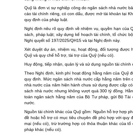
Chuyên đề tổ
Quỹ là đơn vị sự nghiệp công do ngân sách nhà nước bả
cáo tài chính riêng, có con dấu, được mở tài khoản tại
quy định của pháp luật.
Nghị định nêu rõ quy định về nhiệm vụ, quyền hạn của Q
sách, pháp luật; xây dựng kế hoạch tài chính, tổ chức b
Nghị quyết số 197/2025/QH15 và tại Nghị định này.
Xét duyệt dự án, nhiệm vụ, hoạt động, đối tượng được hỗ 
Quỹ và quy chế hỗ trợ, tài trợ của Quỹ (nếu có).
Huy động, tiếp nhận, quản lý và sử dụng nguồn tài chính 
Theo Nghị định, kinh phí hoạt động hằng năm của Quỹ 
quy định. Mức ngân sách nhà nước cấp hằng năm trên c
nhà nước của năm hiện hành chưa sử dụng được cấp có
sách nhà nước nhưng không vượt quá 300 tỷ đồng. Hằng
toán ngân sách hằng năm của Bộ Tư pháp, gửi Bộ Tài c
nước.
Nguồn tài chính khác của Quỹ gồm: Nguồn hỗ trợ hợp phá
đề hoặc hỗ trợ có mục tiêu chuyên đề phù hợp với quy đị
mại (nếu có), trừ trường hợp có thỏa thuận khác của tổ
pháp khác (nếu có).