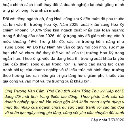
hoặc chính sách thuế thay đổi là doanh nghiệp lại phải gồng mình
ứng phó", ông Hoài nhấn mạnh.
Đối với riêng ngành gỗ, ông Hoài cũng lưu ý đến mức độ phụ thuộc
rất lớn vào thị trường Hoa Kỳ. Năm 2025, xuất khẩu sang Hoa Kỳ
chiếm khoảng 54,6% tổng kim ngạch xuất khẩu của toàn ngành;
trong 6 tháng đầu năm 2026, dù tỷ trọng này đã giảm nhưng vẫn ở
mức khoảng 49%. Trong khi đó, các thị trường tiềm năng như
Trung Đông, Ấn Độ hay Nam Mỹ vẫn có quy mô còn nhỏ, sức mua
hạn chế và chưa thể thay thế vai trò của thị trường Hoa Kỳ trong
ngắn hạn. Theo ông, việc đa dạng hóa thị trường xuất khẩu là yêu
cầu cấp thiết, song quan trọng hơn là nâng cao năng lực cạnh
tranh nội tại của doanh nghiệp và tái cấu trúc mô hình tăng trưởng
theo hướng tạo ra nhiều giá trị gia tăng hơn, giảm phụ thuộc vào
gia công và vào một vài thị trường xuất khẩu lớn.
Ông Trương Văn Cẩm, Phó Chủ tịch kiêm Tổng Thư ký Hiệp hội Dệt
đang đối mặt tình trạng thiếu lao động. Theo phản ánh của các
doanh nghiệp quy mô lớn cũng gặp khó khăn trong tuyển dụng và 
mức thu nhập của ngành chưa đủ sức cạnh tranh với các tập đoàn l
về nhân lực ngày càng gia tăng, cùng với yêu cầu chuyển đổi xanh 
Cập nhật 7/7/2026