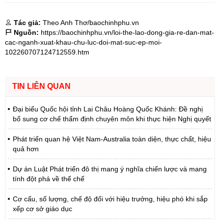
Tác giả:
Theo Anh Thơ/baochinhphu.vn
Nguồn:
https://baochinhphu.vn/loi-the-lao-dong-gia-re-dan-mat-
cac-nganh-xuat-khau-chu-luc-doi-mat-suc-ep-moi-
102260707124712559.htm
TIN LIÊN QUAN
Đại biểu Quốc hội tỉnh Lai Châu Hoàng Quốc Khánh: Đề nghị
bổ sung cơ chế thẩm định chuyên môn khi thực hiện Nghị quyết
Phát triển quan hệ Việt Nam-Australia toàn diện, thực chất, hiệu
quả hơn
Dự án Luật Phát triển đô thị mang ý nghĩa chiến lược và mang
tính đột phá về thể chế
Cơ cấu, số lượng, chế độ đối với hiệu trưởng, hiệu phó khi sắp
xếp cơ sở giáo dục