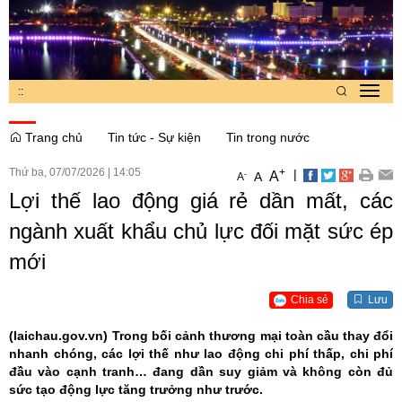
:
:
Toggl
navig
Trang chủ
Tin tức - Sự kiện
Tin trong nước
Thứ ba, 07/07/2026
|
14:05
+
|
A
-
A
A
Lợi thế lao động giá rẻ dần mất, các
ngành xuất khẩu chủ lực đối mặt sức ép
mới
Chia sẻ
Lưu
(laichau.gov.vn)
Trong bối cảnh thương mại toàn cầu thay đổi
nhanh chóng, các lợi thế như lao động chi phí thấp, chi phí
đầu vào cạnh tranh… đang dần suy giảm và không còn đủ
sức tạo động lực tăng trưởng như trước.