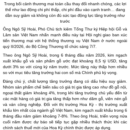
Trong bối cảnh thương mại toàn cầu thay đổi nhanh chóng, các lợi
thế như lao động chi phí thấp, chi phí đầu vào cạnh
tranh…
đang
dần suy giảm và không còn đủ sức tạo động lực tăng trưởng như
trước
Ông Ngô Sỹ Hoài, Phó Chủ tịch kiêm Tổng Thư ký Hiệp hội Gỗ và
Lâm sản Việt Nam nhấn mạnh điều này tại Hội nghị giao ban xúc
tiến thương mại với hệ thống thương vụ Việt Nam ở nước ngoài
quý II/2026, do Bộ Công Thương tổ chức sáng 7/7.
Theo ông Ngô Sỹ Hoài, trong 6 tháng đầu năm 2026, kim ngạch
xuất khẩu gỗ và sản phẩm gỗ ước đạt khoảng 8,5 tỷ USD, tăng
dưới 3% so với cùng kỳ năm trước. Mức tăng này thấp hơn nhiều
so với mục tiêu tăng trưởng hai con số mà Chính phủ kỳ vọng.
Đáng chú ý, chất lượng tăng trưởng đang có dấu hiệu suy giảm.
Nhóm sản phẩm chế biến sâu có giá trị gia tăng cao như đồ gỗ nội,
ngoại thất giảm khoảng 4%, trong khi tăng trưởng chủ yếu đến từ
các mặt hàng có giá trị gia tăng thấp hơn như dăm gỗ, viên nén gỗ
và ván công nghiệp. Đối với thị trường Hoa Kỳ - thị trường xuất
khẩu lớn nhất của ngành gỗ Việt Nam, kim ngạch xuất khẩu trong 6
tháng đầu năm giảm khoảng 7-8%. Theo ông Hoài, triển vọng nửa
cuối năm được dự báo sẽ tiếp tục gặp nhiều thách thức khi các
chính sách thuế mới của Hoa Kỳ chính thức được áp dụng.