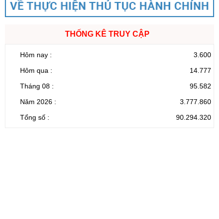
THỐNG KÊ TRUY CẬP
Hôm nay :
3.600
Hôm qua :
14.777
Tháng 08 :
95.582
Năm 2026 :
3.777.860
Tổng số :
90.294.320
CỔNG THÔNG TIN ĐIỆN TỬ TỈNH LAI CHÂU
Cơ quan chủ
Ủy ban nhân dân tỉnh Lai Châu
quản:
31/GP-TTĐT do Sở Văn hóa, Thể thao và
Giấy phép số:
Du lịch cấp 17/4/2026
Chịu trách
Hoàng Minh Hải - Chánh Văn phòng UBND
nhiệm chính:
tỉnh Lai Châu
Trụ sở:
Tầng 1,2,3 nhà B - Trung tâm Hành chính -