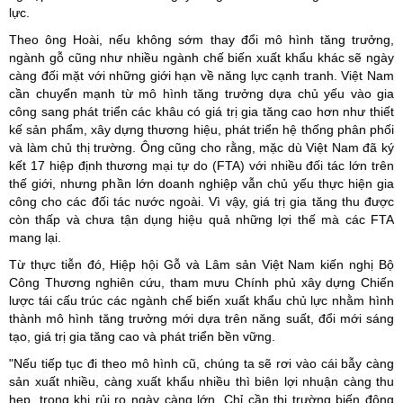
lực.
Theo ông Hoài, nếu không sớm thay đổi mô hình tăng trưởng,
ngành gỗ cũng như nhiều ngành chế biến xuất khẩu khác sẽ ngày
càng đối mặt với những giới hạn về năng lực cạnh tranh. Việt Nam
cần chuyển mạnh từ mô hình tăng trưởng dựa chủ yếu vào gia
công sang phát triển các khâu có giá trị gia tăng cao hơn như thiết
kế sản phẩm, xây dựng thương hiệu, phát triển hệ thống phân phối
và làm chủ thị trường. Ông cũng cho rằng, mặc dù Việt Nam đã ký
kết 17 hiệp định thương mại tự do (FTA) với nhiều đối tác lớn trên
thế giới, nhưng phần lớn doanh nghiệp vẫn chủ yếu thực hiện gia
công cho các đối tác nước ngoài. Vì vậy, giá trị gia tăng thu được
còn thấp và chưa tận dụng hiệu quả những lợi thế mà các FTA
mang lại.
Từ thực tiễn đó, Hiệp hội Gỗ và Lâm sản Việt Nam kiến nghị Bộ
Công Thương nghiên cứu, tham mưu Chính phủ xây dựng Chiến
lược tái cấu trúc các ngành chế biến xuất khẩu chủ lực nhằm hình
thành mô hình tăng trưởng mới dựa trên năng suất, đổi mới sáng
tạo, giá trị gia tăng cao và phát triển bền vững.
"Nếu tiếp tục đi theo mô hình cũ, chúng ta sẽ rơi vào cái bẫy càng
sản xuất nhiều, càng xuất khẩu nhiều thì biên lợi nhuận càng thu
hẹp, trong khi rủi ro ngày càng lớn. Chỉ cần thị trường biến động