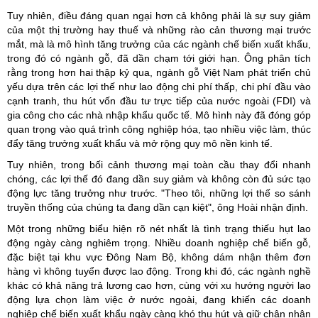
Tuy nhiên, điều đáng quan ngại hơn cả không phải là sự suy giảm
của một thị trường hay thuế và những rào cản thương mại trước
mắt, mà là mô hình tăng trưởng của các ngành chế biến xuất khẩu,
trong đó có ngành gỗ, đã dần chạm tới giới hạn. Ông phân tích
rằng trong hơn hai thập kỷ qua, ngành gỗ Việt Nam phát triển chủ
yếu dựa trên các lợi thế như lao động chi phí thấp, chi phí đầu vào
cạnh tranh, thu hút vốn đầu tư trực tiếp của nước ngoài (FDI) và
gia công cho các nhà nhập khẩu quốc tế. Mô hình này đã đóng góp
quan trọng vào quá trình công nghiệp hóa, tạo nhiều việc làm, thúc
đẩy tăng trưởng xuất khẩu và mở rộng quy mô nền kinh tế.
Tuy nhiên, trong bối cảnh thương mại toàn cầu thay đổi nhanh
chóng, các lợi thế đó đang dần suy giảm và không còn đủ sức tạo
động lực tăng trưởng như trước. "Theo tôi, những lợi thế so sánh
truyền thống của chúng ta đang dần cạn kiệt", ông Hoài nhận định.
Một trong những biểu hiện rõ nét nhất là tình trạng thiếu hụt lao
động ngày càng nghiêm trọng. Nhiều doanh nghiệp chế biến gỗ,
đặc biệt tại khu vực Đông Nam Bộ, không dám nhận thêm đơn
hàng vì không tuyển được lao động. Trong khi đó, các ngành nghề
khác có khả năng trả lương cao hơn, cùng với xu hướng người lao
động lựa chọn làm việc ở nước ngoài, đang khiến các doanh
nghiệp chế biến xuất khẩu ngày càng khó thu hút và giữ chân nhân