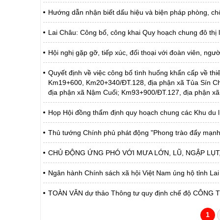
Hướng dẫn nhận biết dấu hiệu và biện pháp phòng, c
Lai Châu: Công bố, công khai Quy hoạch chung đô thị 
Hội nghị gặp gỡ, tiếp xúc, đối thoại với đoàn viên, ng
Quyết định về việc công bố tình huống khẩn cấp về thiê
Km19+600, Km20+340/ĐT.128, địa phận xã Tủa Sín C
địa phận xã Nậm Cuổi; Km93+900/ĐT.127, địa phận xã
Họp Hội đồng thẩm định quy hoạch chung các Khu du lị
Thủ tướng Chính phủ phát động "Phong trào đẩy mạnh
CHỦ ĐỘNG ỨNG PHÓ VỚI MƯA LỚN, LŨ, NGẬP LỤT, 
Ngân hành Chính sách xã hội Việt Nam ủng hộ tỉnh Lai
TOÀN VĂN dự thảo Thông tư quy định chế độ CÔNG T
1