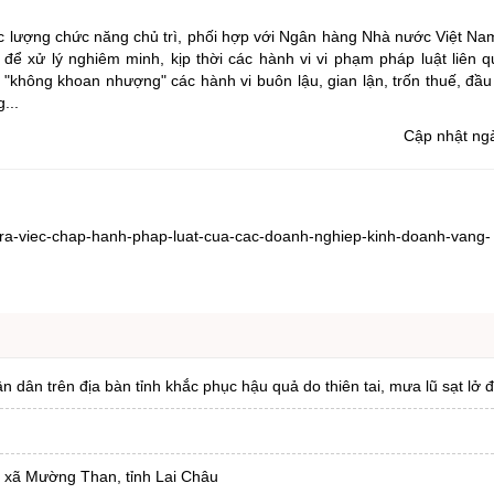
c lượng chức năng chủ trì, phối hợp với Ngân hàng Nhà nước Việt Na
để xử lý nghiêm minh, kịp thời các hành vi vi phạm pháp luật liên q
"không khoan nhượng" các hành vi buôn lậu, gian lận, trốn thuế, đầu c
...
Cập nhật ng
tra-viec-chap-hanh-phap-luat-cua-cac-doanh-nghiep-kinh-doanh-vang-
ân trên địa bàn tỉnh khắc phục hậu quả do thiên tai, mưa lũ sạt lở đ
i xã Mường Than, tỉnh Lai Châu