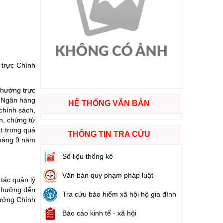
ào cuộc sống
hóa XVI và đại biểu Hội đồng nhân dân các cấp nhiệm kỳ 2026 - 2031
 trực Chính
ng
Thường trực
à Ngân hàng
HỆ THỐNG VĂN BẢN
chính sách,
n, chứng từ
g hàng Việt Nam
t trong quá
THÔNG TIN TRA CỨU
tháng 9 năm
Số liệu thống kê
Văn bản quy phạm pháp luật
tác quản lý
h hưởng đến
Tra cứu bảo hiểm xã hội hộ gia đình
 tướng Chính
Báo cáo kinh tế - xã hội