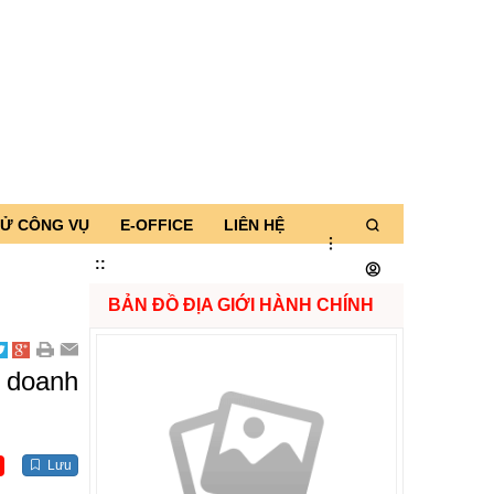
TỬ CÔNG VỤ
E-OFFICE
LIÊN HỆ
:
:
BẢN ĐỒ ĐỊA GIỚI HÀNH CHÍNH
h doanh
Lưu