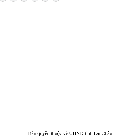
CHÂU
i Châu
óa, Thể thao và Du lịch cấp 17/4/2026
 Văn phòng UBND tỉnh Lai Châu
 tâm Hành chính - Chính trị tỉnh Lai Châu
76.359 | 02133.876.356
Bản quyền thuộc về UBND tỉnh Lai Châu