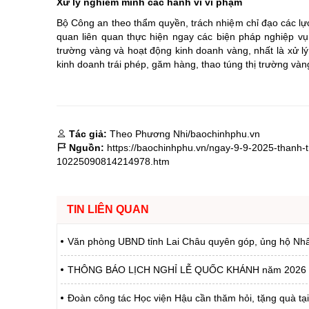
Xử lý nghiêm minh các hành vi vi phạm
Bộ Công an theo thẩm quyền, trách nhiệm chỉ đạo các lự
quan liên quan thực hiện ngay các biện pháp nghiệp vụ 
trường vàng và hoạt động kinh doanh vàng, nhất là xử lý 
kinh doanh trái phép, găm hàng, thao túng thị trường vàng
Tác giả:
Theo Phương Nhi/baochinhphu.vn
Nguồn:
https://baochinhphu.vn/ngay-9-9-2025-thanh-
10225090814214978.htm
TIN LIÊN QUAN
Văn phòng UBND tỉnh Lai Châu quyên góp, ủng hộ Nhân d
THÔNG BÁO LỊCH NGHỈ LỄ QUỐC KHÁNH năm 2026
Đoàn công tác Học viện Hậu cần thăm hỏi, tặng quà tạ