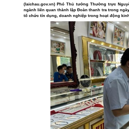
Di tích
chương trình hành động của ng
Khoa học, côn
(laichau.gov.vn)
Phó Thủ tướng Thường trực Nguyễn
ngành liên quan thành lập Đoàn thanh tra trong ngày
Các dân tộc
Điểm đến-Du khách
Giới thiệu Luậ
Điểm đến - Du
tổ chức tín dụng, doanh nghiệp trong hoạt động kin
Các Huyện, Thành phố thuộc tỉnh
Bảo vệ nền tảng tư tưởng củ
Cuộc thi trắc 
Văn hóa - Lễ h
Tinh gọn tổ ch
Ẩm thực
Kỷ niệm 100 n
Chung tay xóa
Kỷ niệm 80 nă
Nghị quyết Đạ
Cải cách hành
Học tập và là
Xây dựng nông
Biên giới - Hải
Thi đua yêu n
An toàn giao 