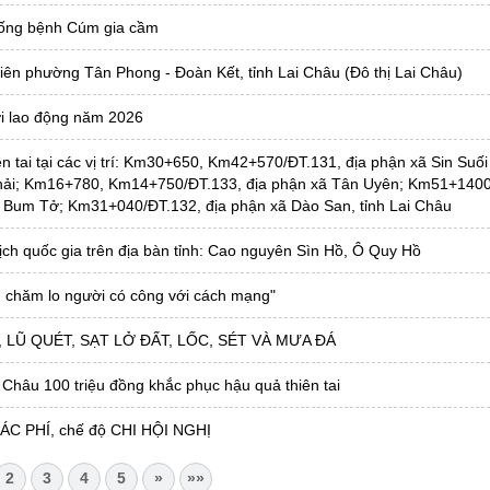
hống bệnh Cúm gia cầm
liên phường Tân Phong - Đoàn Kết, tỉnh Lai Châu (Đô thị Lai Châu)
ười lao động năm 2026
n tai tại các vị trí: Km30+650, Km42+570/ĐT.131, địa phận xã Sin Suối
hải; Km16+780, Km14+750/ĐT.133, địa phận xã Tân Uyên; Km51+1400
 Bum Tở; Km31+040/ĐT.132, địa phận xã Dào San, tỉnh Lai Châu
ch quốc gia trên địa bàn tỉnh: Cao nguyên Sìn Hồ, Ô Quy Hồ
 chăm lo người có công với cách mạng"
LŨ QUÉT, SẠT LỞ ĐẤT, LỐC, SÉT VÀ MƯA ĐÁ
 Châu 100 triệu đồng khắc phục hậu quả thiên tai
ÁC PHÍ, chế độ CHI HỘI NGHỊ
2
3
4
5
»
»»