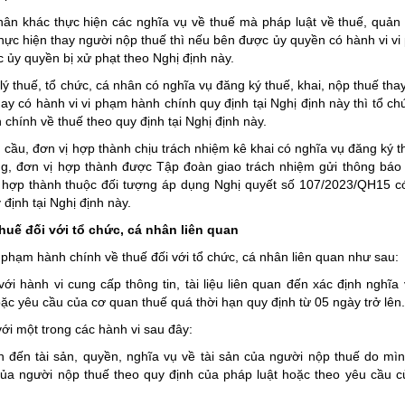
ân khác thực hiện các nghĩa vụ về thuế mà pháp luật về thuế, quản 
hực hiện thay người nộp thuế thì nếu bên được ủy quyền có hành vi v
c ủy quyền bị xử phạt theo Nghị định này.
ý thuế, tổ chức, cá nhân có nghĩa vụ đăng ký thuế, khai, nộp thuế tha
ay có hành vi vi phạm hành chính quy định tại Nghị định này thì tổ ch
 chính về thuế theo quy định tại Nghị định này.
cầu, đơn vị hợp thành chịu trách nhiệm kê khai có nghĩa vụ đăng ký t
ng, đơn vị hợp thành được Tập đoàn giao trách nhiệm gửi thông báo
ị hợp thành thuộc đối tượng áp dụng Nghị quyết số 107/2023/QH15 có
định tại Nghị định này.
huế đối với tổ chức, cá nhân liên quan
phạm hành chính về thuế đối với tổ chức, cá nhân liên quan như sau:
với hành vi cung cấp thông tin, tài liệu liên quan đến xác định nghĩa 
ặc yêu cầu của cơ quan thuế quá thời hạn quy định từ 05 ngày trở lên.
với một trong các hành vi sau đây:
an đến tài sản, quyền, nghĩa vụ về tài sản của người nộp thuế do mì
ế của người nộp thuế theo quy định của pháp luật hoặc theo yêu cầu 