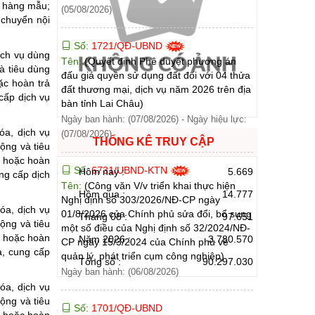
, hàng mẫu;
(05/08/2026)
 chuyển nội
Số:
1721/QĐ-UBND
ịch vụ dùng
Tên:
(Quyết định Phê duyệt phương án
à tiêu dùng
đấu giá quyền sử dụng đất đối với 04 thửa
ặc hoàn trả
đất thương mại, dịch vụ năm 2026 trên địa
cấp dịch vụ
bàn tỉnh Lai Châu)
Ngày ban hành: (07/08/2026)
-
Ngày hiệu lực:
óa, dịch vụ
(07/08/2026)
THỐNG KÊ TRUY CẬP
ộng và tiêu
n hoặc hoàn
Số:
6731/UBND-KTN
Hôm nay :
5.669
ng cấp dịch
Tên:
(Công văn V/v triển khai thực hiện
Hôm qua :
14.777
Nghị định số 303/2026/NĐ-CP ngày
óa, dịch vụ
01/8/2026 của Chính phủ sửa đổi, bổ sung
Tháng 08 :
97.651
ộng và tiêu
một số điều của Nghị định số 32/2024/NĐ-
n hoặc hoàn
Năm 2026 :
3.780.570
CP ngày 15/3/2024 của Chính phủ về
a, cung cấp
quản lý, phát triển cụm công nghiệp)
Tổng số :
90.297.030
Ngày ban hành: (06/08/2026)
óa, dịch vụ
ộng và tiêu
Số:
1701/QĐ-UBND
n hoặc hoàn