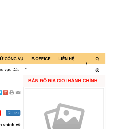
TỬ CÔNG VỤ
E-OFFICE
LIÊN HỆ
:
:
ào San và kiểm tra tiến độ xây dựng Trường Phổ thông Nội trú liên cấp
BẢN ĐỒ ĐỊA GIỚI HÀNH CHÍNH
Lưu
h chính về