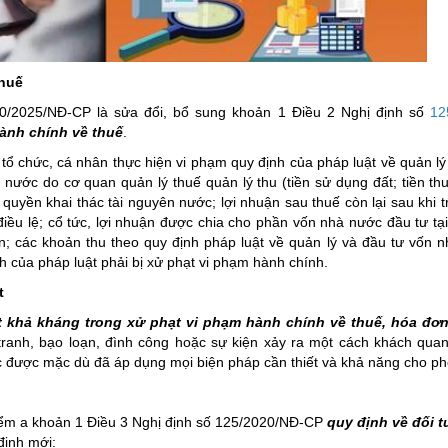
ng hợp
Giảm nghèo bền vững
Đưa nghị quyết của Đảng v
thuế
Bầu cử đại biểu Quốc hội k
10/2025/NĐ-CP là sửa đổi, bổ sung khoản 1 Điều 2 Nghị định số
12
Đại hội Đảng các cấp
hành chính về thuế
.
Gia đình hạnh phúc bền vữ
 tổ chức, cá nhân thực hiện vi phạm quy định của pháp luật về quản lý
nước do cơ quan quản lý thuế quản lý thu (tiền sử dụng đất; tiền thu
An toàn thông tin
quyền khai thác tài nguyên nước; lợi nhuận sau thuế còn lại sau khi tr
Thông tin biên giới
u lệ; cổ tức, lợi nhuận được chia cho phần vốn nhà nước đầu tư tại
n; các khoản thu theo quy định pháp luật về quản lý và đầu tư vốn n
Người Việt Nam ưu tiên dùn
h của pháp luật phải bị xử phạt vi phạm hành chính.
Điểm báo
t
Phóng sự ảnh
t khả kháng trong xử phạt vi phạm hành chính về thuế, hóa đơ
 tranh, bạo loạn, đình công hoặc sự kiện xảy ra một cách khách qua
Chuyên mục khác
 được mặc dù đã áp dụng mọi biện pháp cần thiết và khả năng cho ph
ểm a khoản 1 Điều 3 Nghị định số 125/2020/NĐ-CP
quy định về đối t
định mới: