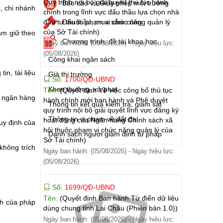
Quy trình nội bộ giải quyết thủ tục hành
Báo cáo và Giấy phép môi trường
c, chi nhánh
chính trong lĩnh vực đấu thầu lựa chọn nhà
Đấu thầu, mua sắm công
đầu tư thuộc phạm vi chức năng quản lý
của Sở Tài chính)
ắm giữ theo
Chương trình, đề tài khoa học
Ngày ban hành: (05/08/2026)
-
Ngày hiệu lực:
(05/08/2026)
Công khai ngân sách
in, tài liệu
Giá thị trường
Số:
1700/QĐ-UBND
Khen thưởng, xử phạt
Tên:
(Quyết định Về việc công bố thủ tục
h ngân hàng
hành chính mới ban hành và Phê duyệt
Thông tin kết quả kiểm tra, giám sát
quy trình nội bộ giải quyết lĩnh vực đăng ký
Thông tin vi phạm về đất đai
hoạt động của Ngân hàng Chính sách xã
uy định của
hội thuộc phạm vi chức năng quản lý của
Danh sách người giám định tư pháp
Sở Tài chính)
không trích
Ngày ban hành: (05/08/2026)
-
Ngày hiệu lực:
(05/08/2026)
Số:
1699/QĐ-UBND
Tên:
(Quyết định Ban hành Từ điển dữ liệu
nh của pháp
dùng chung tỉnh Lai Châu (Phiên bản 1.0))
Ngày ban hành: (05/08/2026)
-
Ngày hiệu lực: