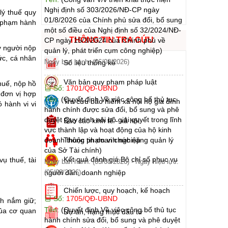
Nghị định số 303/2026/NĐ-CP ngày
lý thuế quy
01/8/2026 của Chính phủ sửa đổi, bổ sung
i phạm hành
một số điều của Nghị định số 32/2024/NĐ-
THÔNG TIN TRA CỨU
CP ngày 15/3/2024 của Chính phủ về
y người nộp
quản lý, phát triển cụm công nghiệp)
ức, cá nhân
Ngày ban hành: (06/08/2026)
Số liệu thống kê
Văn bản quy phạm pháp luật
huế, nộp hồ
Số:
1701/QĐ-UBND
 đơn vị hợp
Tên:
(Quyết định Về việc công bố thủ tục
Tra cứu bảo hiểm xã hội hộ gia đình
 hành vi vi
hành chính được sửa đổi, bổ sung và phê
duyệt Quy trình nội bộ giải quyết trong lĩnh
Báo cáo kinh tế - xã hội
vực thành lập và hoạt động của hộ kinh
Thông tin doanh nghiệp
doanh thuộc phạm vi chức năng quản lý
của Sở Tài chính)
Kết quả đánh giá Bộ chỉ số phục vụ
vụ thuế, tài
Ngày ban hành: (05/08/2026)
-
Ngày hiệu lực:
người dân, doanh nghiệp
(05/08/2026)
Chiến lược, quy hoạch, kế hoạch
Số:
1705/QĐ-UBND
nh nắm giữ;
Tên:
(Quyết định Về việc công bố thủ tục
của cơ quan
Dự án, hạng mục đầu tư
hành chính sửa đổi, bổ sung và phê duyệt