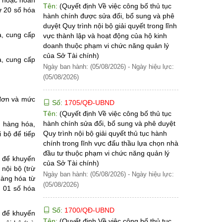
Tên:
(Quyết định Về việc công bố thủ tục
ừ 20 số hóa
hành chính được sửa đổi, bổ sung và phê
duyệt Quy trình nội bộ giải quyết trong lĩnh
a, cung cấp
vực thành lập và hoạt động của hộ kinh
doanh thuộc phạm vi chức năng quản lý
của Sở Tài chính)
a, cung cấp
Ngày ban hành: (05/08/2026)
-
Ngày hiệu lực:
(05/08/2026)
 đơn và mức
Số:
1705/QĐ-UBND
Tên:
(Quyết định Về việc công bố thủ tục
hành chính sửa đổi, bổ sung và phê duyệt
; hàng hóa,
Quy trình nội bộ giải quyết thủ tục hành
 bộ để tiếp
chính trong lĩnh vực đấu thầu lựa chọn nhà
đầu tư thuộc phạm vi chức năng quản lý
g để khuyến
của Sở Tài chính)
nội bộ (trừ
Ngày ban hành: (05/08/2026)
-
Ngày hiệu lực:
hàng hóa từ
(05/08/2026)
h 01 số hóa
Số:
1700/QĐ-UBND
g để khuyến
Tên:
(Quyết định Về việc công bố thủ tục