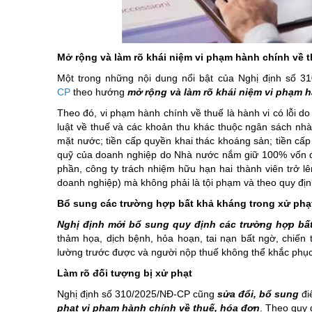
Chuyên đề tổ
Mở rộng và làm rõ khái niệm vi phạm hành chính về 
Một trong những nội dung nổi bật của Nghị định số 3
CP
theo hướng
mở rộng và làm rõ khái niệm vi phạm 
Theo đó, vi phạm hành chính về thuế là hành vi có lỗi do
luật về thuế và các khoản thu khác thuộc ngân sách nhà 
mặt nước; tiền cấp quyền khai thác khoáng sản; tiền cấp 
quỹ của doanh nghiệp do Nhà nước nắm giữ 100% vốn điề
phần, công ty trách nhiệm hữu hạn hai thành viên trở lê
doanh nghiệp) mà không phải là tội phạm và theo quy địn
Bổ sung các trường hợp bất khả kháng trong xử phạ
Nghị định mới bổ sung quy định các trường hợp bấ
thảm họa, dịch bệnh, hỏa hoạn, tai nạn bất ngờ, chiến
lường trước được và người nộp thuế không thể khắc phục
Làm rõ đối tượng bị xử phạt
Nghị định số 310/2025/NĐ-CP cũng
sửa đổi, bổ sung
đi
phạt vi phạm hành chính về thuế, hóa đơn
. Theo quy 