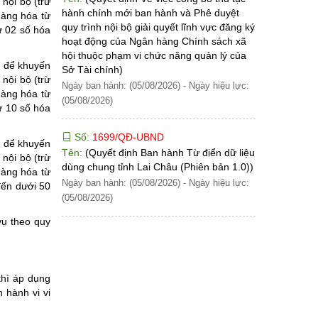
nội bộ (trừ
hành chính mới ban hành và Phê duyệt
hàng hóa từ
quy trình nội bộ giải quyết lĩnh vực đăng ký
ừ 02 số hóa
hoạt động của Ngân hàng Chính sách xã
hội thuộc phạm vi chức năng quản lý của
g để khuyến
Sở Tài chính)
nội bộ (trừ
Ngày ban hành: (05/08/2026)
-
Ngày hiệu lực:
hàng hóa từ
(05/08/2026)
ừ 10 số hóa
Số:
1699/QĐ-UBND
g để khuyến
Tên:
(Quyết định Ban hành Từ điển dữ liệu
nội bộ (trừ
dùng chung tỉnh Lai Châu (Phiên bản 1.0))
hàng hóa từ
Ngày ban hành: (05/08/2026)
-
Ngày hiệu lực:
đến dưới 50
(05/08/2026)
vụ theo quy
thì áp dụng
 hành vi vi