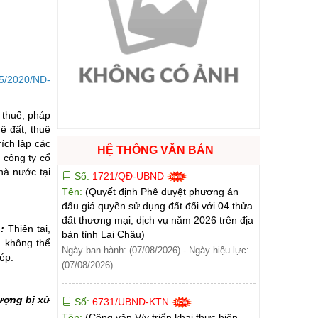
ào cuộc sống
hóa XVI và đại biểu Hội đồng nhân dân các cấp nhiệm kỳ 2026 - 2031
5/2020/NĐ-
ng
 thuế, pháp
ê đất, thuê
ích lập các
HỆ THỐNG VĂN BẢN
 công ty cổ
hà nước tại
Số:
1721/QĐ-UBND
g hàng Việt Nam
Tên:
(Quyết định Phê duyệt phương án
đấu giá quyền sử dụng đất đối với 04 thửa
đất thương mại, dịch vụ năm 2026 trên địa
n:
Thiên tai,
bàn tỉnh Lai Châu)
n không thể
Ngày ban hành: (07/08/2026)
-
Ngày hiệu lực:
ép.
(07/08/2026)
ượng bị xử
Số:
6731/UBND-KTN
Tên:
(Công văn V/v triển khai thực hiện