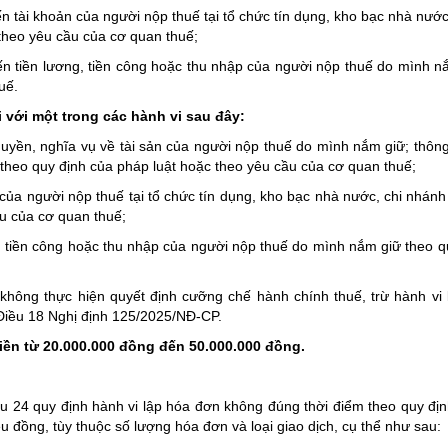
ến tài khoản của người nộp thuế tại tổ chức tín dụng, kho bạc nhà nướ
theo yêu cầu của cơ quan thuế;
đến tiền lương, tiền công hoặc thu nhập của người nộp thuế do mình n
uế.
 với một trong các hành vi sau đây:
quyền, nghĩa vụ về tài sản của người nộp thuế do mình nắm giữ; thông t
 theo quy định của pháp luật hoặc theo yêu cầu của cơ quan thuế;
n của người nộp thuế tại tổ chức tín dụng, kho bạc nhà nước, chi nhán
u của cơ quan thuế;
g, tiền công hoặc thu nhập của người nộp thuế do mình nắm giữ theo q
 không thực hiện quyết định cưỡng chế hành chính thuế, trừ hành vi 
 Điều 18 Nghị định 125/2025/NĐ-CP.
tiền từ 20.000.000 đồng đến 50.000.000 đồng.
u 24 quy định hành vi lập hóa đơn không đúng thời điểm theo quy đị
u đồng, tùy thuộc số lượng hóa đơn và loại giao dịch, cụ thể như sau: