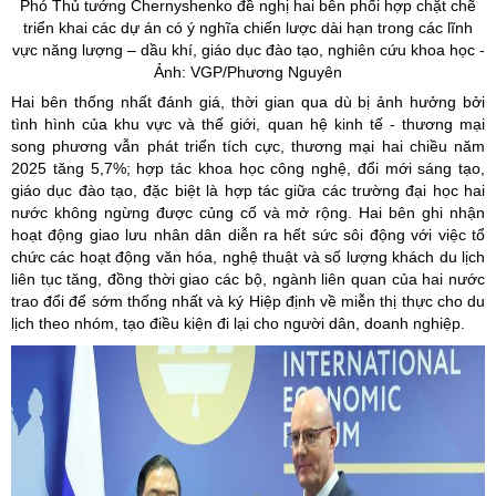
Phó Thủ tướng
Chernyshenko
đề nghị hai bên phối hợp chặt chẽ
triển khai các dự án có ý nghĩa chiến lược dài hạn trong các lĩnh
vực năng lượng – dầu khí, giáo dục đào tạo, nghiên cứu khoa học -
Ảnh: VGP/Phương Nguyên
Hai bên thống nhất đánh giá, thời gian qua dù bị ảnh hưởng bởi
tình hình của khu vực và thế giới, quan hệ kinh tế - thương mại
song phương vẫn phát triển tích cực, thương mại hai chiều năm
2025 tăng 5,7%; hợp tác khoa học công nghệ, đổi mới sáng tạo,
giáo dục đào tạo, đặc biệt là hợp tác giữa các trường đại học hai
nước không ngừng được củng cố và mở rộng. Hai bên ghi nhận
hoạt động giao lưu nhân dân diễn ra hết sức sôi động với việc tổ
chức các hoạt động văn hóa, nghệ thuật và số lượng khách du lịch
liên tục tăng, đồng thời giao các bộ, ngành liên quan của hai nước
trao đổi để sớm thống nhất và ký Hiệp định về miễn thị thực cho du
lịch theo nhóm, tạo điều kiện đi lại cho người dân, doanh nghiệp.