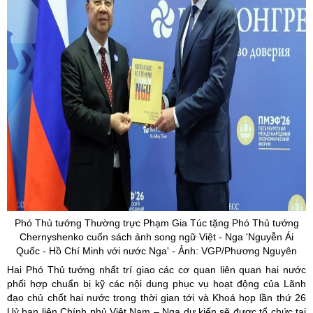
Phó Thủ tướng Thường trực Phạm Gia Túc tặng Phó Thủ tướng
Chernyshenko
cuốn sách ảnh song ngữ Việt - Nga 'Nguyễn Ái
Quốc - Hồ Chí Minh với nước Nga' - Ảnh: VGP/Phương Nguyên
Hai Phó Thủ tướng nhất trí giao các cơ quan liên quan hai nước
phối hợp chuẩn bị kỹ các nội dung phục vụ hoạt động của Lãnh
đạo chủ chốt hai nước trong thời gian tới và Khoá họp lần thứ 26
Uỷ ban liên Chính phủ Việt Nam – Nga dự kiến sẽ được tổ chức tại