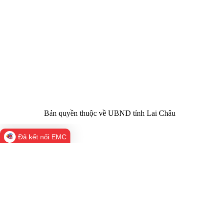
Giấy phép số:
Du lịch cấp 17/4/2026
Chịu trách
Hoàng Minh Hải - Chánh Văn phòng UBND
nhiệm chính:
tỉnh Lai Châu
Trụ sở:
Tầng 1,2,3 nhà B - Trung tâm Hành chính -
Điện thoại | Fax:
Chính trị tỉnh Lai Châu
Email:
02133.876.337; 02133.876.359 |
02133.876.356
laichau@chinhphu.vn
Bản quyền thuộc về UBND tỉnh Lai Châu
Đã kết nối EMC