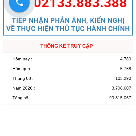
THỐNG KÊ TRUY CẬP
Hôm nay :
4.780
Hôm qua :
5.768
Tháng 08 :
103.290
Năm 2026 :
3.798.607
Tổng số :
90.315.067
CỔNG THÔNG TIN ĐIỆN TỬ TỈNH LAI CHÂU
Cơ quan chủ
Ủy ban nhân dân tỉnh Lai Châu
quản:
31/GP-TTĐT do Sở Văn hóa, Thể thao và