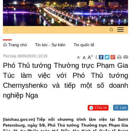
:
:
Toggl
navig
Trang chủ
Tin tức - Sự kiện
Tin quốc tế
Thứ bảy, 06/06/2026
|
10:29
+
|
A
-
A
A
Phó Thủ tướng Thường trực Phạm Gia
Túc làm việc với Phó Thủ tướng
Chernyshenko và tiếp một số doanh
nghiệp Nga
Chia sẻ
Lưu
(laichau.gov.vn)
Tiếp nối chương trình làm việc tại Saint
Petersburg, ngày 5/6, Phó Thủ tướng Thường trực Phạm Gia