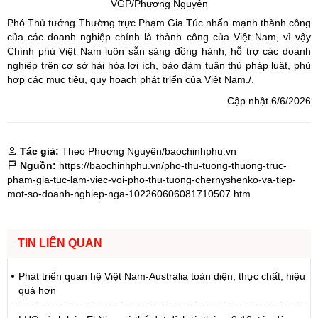
VGP/Phương Nguyên
Phó Thủ tướng Thường trực Phạm Gia Túc nhấn mạnh thành công
của các doanh nghiệp chính là thành công của Việt Nam, vì vậy
Chính phủ Việt Nam luôn sẵn sàng đồng hành, hỗ trợ các doanh
nghiệp trên cơ sở hài hòa lợi ích, bảo đảm tuân thủ pháp luật, phù
hợp các mục tiêu, quy hoạch phát triển của Việt Nam./.
Cập nhật 6/6/2026
Tác giả:
Theo Phương Nguyên/baochinhphu.vn
Nguồn:
https://baochinhphu.vn/pho-thu-tuong-thuong-truc-
pham-gia-tuc-lam-viec-voi-pho-thu-tuong-chernyshenko-va-tiep-
mot-so-doanh-nghiep-nga-102260606081710507.htm
TIN LIÊN QUAN
Phát triển quan hệ Việt Nam-Australia toàn diện, thực chất, hiệu
quả hơn