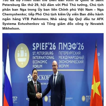
Túc đã dự Phiên toàn thể Diễn đàn Kinh tế Quốc tế Saint
Petersburg lần thứ 29, hội đàm với Phó Thủ tướng, Chủ tịch
phân ban Nga trong Ủy ban liên Chính phủ Việt Nam – Nga
Chernyshenko; tiếp Phó Chủ tịch kiêm Ủy viên Ban điều hành
ngân hàng VTB Pakhomov, Nhà sáng lập Quỹ đầu tư AFK
Systema Evtushenkov và Tổng giám đốc công ty Novatek
Mikhelson.