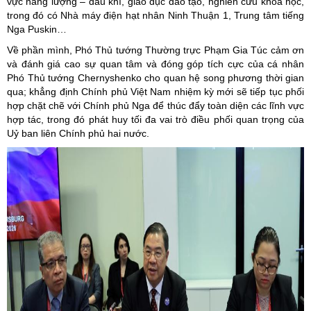
vực năng lượng – dầu khí, giáo dục đào tạo, nghiên cứu khoa học,
trong đó có Nhà máy điện hạt nhân Ninh Thuận 1, Trung tâm tiếng
Nga Puskin…
Về phần mình, Phó Thủ tướng Thường trực Phạm Gia Túc cảm ơn
và đánh giá cao sự quan tâm và đóng góp tích cực của cá nhân
Phó Thủ tướng Chernyshenko cho quan hệ song phương thời gian
qua; khẳng định Chính phủ Việt Nam nhiệm kỳ mới sẽ tiếp tục phối
hợp chặt chẽ với Chính phủ Nga để thúc đẩy toàn diện các lĩnh vực
hợp tác, trong đó phát huy tối đa vai trò điều phối quan trọng của
Uỷ ban liên Chính phủ hai nước.