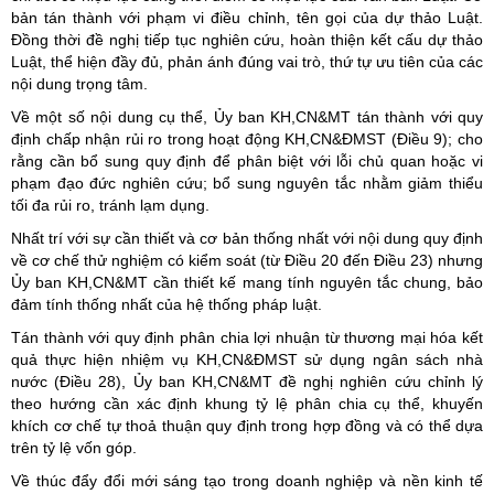
bản tán thành với phạm vi điều chỉnh, tên gọi của dự thảo Luật.
Đồng thời đề nghị tiếp tục nghiên cứu, hoàn thiện kết cấu dự thảo
Luật, thể hiện đầy đủ, phản ánh đúng vai trò, thứ tự ưu tiên của các
nội dung trọng tâm.
Về một số nội dung cụ thể, Ủy ban KH,CN&MT tán thành với quy
định chấp nhận rủi ro trong hoạt động KH,CN&ĐMST (Điều 9); cho
rằng cần bổ sung quy định để phân biệt với lỗi chủ quan hoặc vi
phạm đạo đức nghiên cứu; bổ sung nguyên tắc nhằm giảm thiểu
tối đa rủi ro, tránh lạm dụng.
Nhất trí với sự cần thiết và cơ bản thống nhất với nội dung quy định
về cơ chế thử nghiệm có kiểm soát (từ Điều 20 đến Điều 23) nhưng
Ủy ban KH,CN&MT cần thiết kế mang tính nguyên tắc chung, bảo
đảm tính thống nhất của hệ thống pháp luật.
Tán thành với quy định phân chia lợi nhuận từ thương mại hóa kết
quả thực hiện nhiệm vụ KH,CN&ĐMST sử dụng ngân sách nhà
nước (Điều 28), Ủy ban KH,CN&MT đề nghị nghiên cứu chỉnh lý
theo hướng cần xác định khung tỷ lệ phân chia cụ thể, khuyến
khích cơ chế tự thoả thuận quy định trong hợp đồng và có thể dựa
trên tỷ lệ vốn góp.
Về thúc đẩy đổi mới sáng tạo trong doanh nghiệp và nền kinh tế