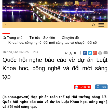
:
:
Toggl
navig
Trang chủ
Tin tức - Sự kiện
Chuyên đề
Khoa học, công nghệ, đổi mới sáng tạo và chuyển đổi số
Thứ ba, 06/05/2025
|
11:14
+
|
A
-
A
A
Quốc hội nghe báo cáo về dự án Luật
Khoa học, công nghệ và đổi mới sáng
tạo
Chia sẻ
Lưu
(laichau.gov.vn)
Họp phiên toàn thể tại Hội trường sáng 6/5,
Quốc hội nghe báo cáo về dự án Luật Khoa học, công nghệ
và đổi mới sáng tạo.