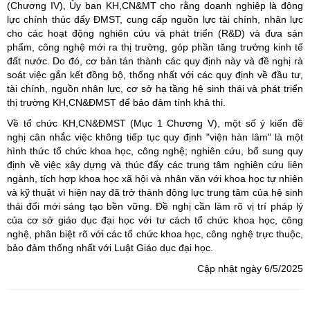
(Chương IV), Ủy ban KH,CN&MT cho rằng doanh nghiệp là động
lực chính thúc đẩy ĐMST, cung cấp nguồn lực tài chính, nhân lực
cho các hoạt động nghiên cứu và phát triển (R&D) và đưa sản
phẩm, công nghệ mới ra thị trường, góp phần tăng trưởng kinh tế
đất nước. Do đó, cơ bản tán thành các quy định này và đề nghị rà
soát việc gắn kết đồng bộ, thống nhất với các quy định về đầu tư,
tài chính, nguồn nhân lực, cơ sở hạ tầng hệ sinh thái và phát triển
thị trường KH,CN&ĐMST để bảo đảm tính khả thi.
Về tổ chức KH,CN&ĐMST (Mục 1 Chương V), một số ý kiến đề
nghị cân nhắc việc không tiếp tục quy định "viện hàn lâm" là một
hình thức tổ chức khoa học, công nghệ; nghiên cứu, bổ sung quy
định về việc xây dựng và thúc đẩy các trung tâm nghiên cứu liên
ngành, tích hợp khoa học xã hội và nhân văn với khoa học tự nhiên
và kỹ thuật vì hiện nay đã trở thành động lực trung tâm của hệ sinh
thái đổi mới sáng tạo bền vững. Đề nghị cần làm rõ vị trí pháp lý
của cơ sở giáo dục đại học với tư cách tổ chức khoa học, công
nghệ, phân biệt rõ với các tổ chức khoa học, công nghệ trực thuộc,
bảo đảm thống nhất với Luật Giáo dục đại học.
Cập nhật ngày 6/5/2025