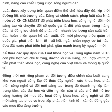
ninh, nâng cao chất lượng cuộc sống người dân...
Luật được xây dựng trên quan điểm thể chế hóa đầy đủ, kịp thời
đường lối, chủ trương của Đảng và chính sách, pháp luật của Nhà
nước về KH,CN&ĐMST để phát triển khoa học, công nghệ, đổi mới
sáng tạo và chuyển đổi số quốc gia là đột phá quan trọng hàng
đầu, là động lực chính để phát triển nhanh lực lượng sản xuất hiện
đại, hoàn thiện quan hệ sản xuất, đổi mới phương thức quản trị
quốc gia, phát triển kinh tế - xã hội, ngăn chặn nguy cơ tụt hậu,
đưa đất nước phát triển bứt phá, giàu mạnh trong kỷ nguyên mới.
Kế thừa các quy định của Luật Khoa học và Công nghệ năm 2013
còn phù hợp với chủ trương, đường lối của Đảng, phù hợp với thực
tiễn phát triển khoa học, công nghệ của Việt Nam và thông lệ quốc
tế.
Đồng thời mở rộng phạm vi, đối tượng điều chỉnh của Luật sang
khu vực ngoài công lập để thúc đẩy nghiên cứu khoa học, phát
triển công nghệ và đổi mới sáng tạo, trong đó doanh nghiệp làm
trung tâm, các đại học và viện nghiên cứu là các chủ thể hỗ trợ
cùng hướng tới mục tiêu hoạt động khoa học, công nghệ và đổi
mới sáng tạo phục vụ trực tiếp phát triển kinh tế - xã hội, đóng góp
vào mục tiêu tăng trưởng.