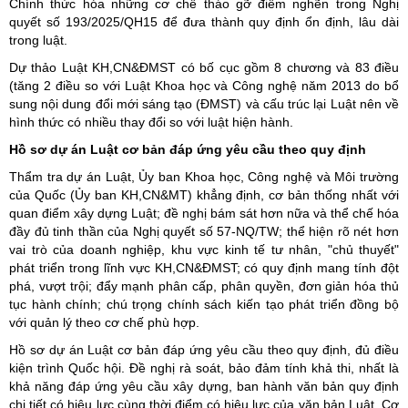
Chính thức hóa những cơ chế tháo gỡ điểm nghẽn trong Nghị
quyết số 193/2025/QH15 để đưa thành quy định ổn định, lâu dài
trong luật.
Dự thảo Luật KH,CN&ĐMST có bố cục gồm 8 chương và 83 điều
(tăng 2 điều so với Luật Khoa học và Công nghệ năm 2013 do bổ
sung nội dung đổi mới sáng tạo (ĐMST) và cấu trúc lại Luật nên về
hình thức có nhiều thay đổi so với luật hiện hành.
Hồ sơ dự án Luật cơ bản đáp ứng yêu cầu theo quy định
Thẩm tra dự án Luật, Ủy ban Khoa học, Công nghệ và Môi trường
của Quốc (Ủy ban KH,CN&MT) khẳng định, cơ bản thống nhất với
quan điểm xây dựng Luật; đề nghị bám sát hơn nữa và thể chế hóa
đầy đủ tinh thần của Nghị quyết số 57-NQ/TW; thể hiện rõ nét hơn
vai trò của doanh nghiệp, khu vực kinh tế tư nhân, "chủ thuyết"
phát triển trong lĩnh vực KH,CN&ĐMST; có quy định mang tính đột
phá, vượt trội; đẩy mạnh phân cấp, phân quyền, đơn giản hóa thủ
tục hành chính; chú trọng chính sách kiến tạo phát triển đồng bộ
với quản lý theo cơ chế phù hợp.
Hồ sơ dự án Luật cơ bản đáp ứng yêu cầu theo quy định, đủ điều
kiện trình Quốc hội. Đề nghị rà soát, bảo đảm tính khả thi, nhất là
khả năng đáp ứng yêu cầu xây dựng, ban hành văn bản quy định
chi tiết có hiệu lực cùng thời điểm có hiệu lực của văn bản Luật. Cơ