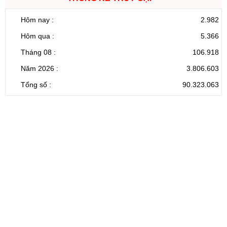
Hôm nay :
2.982
Hôm qua :
5.366
Tháng 08 :
106.918
Năm 2026 :
3.806.603
Tổng số :
90.323.063
CỔNG THÔNG TIN ĐIỆN TỬ TỈNH LAI CHÂU
Cơ quan chủ
Ủy ban nhân dân tỉnh Lai Châu
quản:
31/GP-TTĐT do Sở Văn hóa, Thể thao và
Giấy phép số:
Du lịch cấp 17/4/2026
Chịu trách
Hoàng Minh Hải - Chánh Văn phòng UBND
nhiệm chính:
tỉnh Lai Châu
Trụ sở:
Tầng 1,2,3 nhà B - Trung tâm Hành chính -
Điện thoại | Fax:
Chính trị tỉnh Lai Châu
Email:
02133.876.337; 02133.876.359 |
02133.876.356
laichau@chinhphu.vn