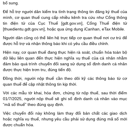
bổ sung.
Để hỗ trợ người dân kiểm tra tình trạng thông tin đăng ký thuế của
mình, cơ quan thuế cung cấp nhiều kênh tra cứu như Cổng thông
tin điện tử của Cục Thuế [gdt.gov.vn], Cổng Thuế điện tử
[thuedientu.gdt.gov.vn], hoặc qua ứng dụng iCanhan, eTax Mobile.
Người dân cũng có thể liên hệ trực tiếp cơ quan thuế nơi cư trú để
được hỗ trợ và nhận thông báo khi có yêu cầu điều chỉnh.
Hiện nay, cơ quan thuế đang thực hiện rà soát, chuẩn hóa toàn bộ
dữ liệu liên quan đến thực hiện nghĩa vụ thuế của cá nhân nhằm
đảm bảo quá trình chuyển đổi sang sử dụng số định danh cá nhân
được thực hiện trơn tru, đúng tiến độ.
Đồng thời, người nộp thuế cần theo dõi kỹ các thông báo từ cơ
quan thuế để cập nhật thông tin kịp thời.
Với các mẫu tờ khai, hóa đơn, chứng từ nộp thuế, sau thời điểm
01/7/2025, người nộp thuế sẽ ghi số định danh cá nhân vào mục
“mã số thuế” theo đúng quy định.
Việc chuyển đổi này không làm thay đổi bản chất các giao dịch
hoặc nghĩa vụ thuế, nhưng yêu cầu phải sử dụng đúng mã số mới
được chuẩn hóa.