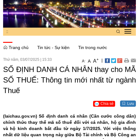
:
:
Toggl
navig
Trang chủ
Tin tức - Sự kiện
Tin trong nước
Thứ năm, 03/07/2025
|
15:33
+
|
A
-
A
A
SỐ ĐỊNH DANH CÁ NHÂN thay cho MÃ
SỐ THUẾ: Thông tin mới nhất từ ngành
Thuế
Chia sẻ
Lưu
(laichau.gov.vn)
Số định danh cá nhân (Căn cước công dân)
chính thức thay thế mã số thuế đối với cá nhân, hộ gia đình
và hộ kinh doanh bắt đầu từ ngày 1/7/2025. Với việc thống
nhất dữ liệu quan trọng này giữa Bộ Tài chính và Bộ Công an