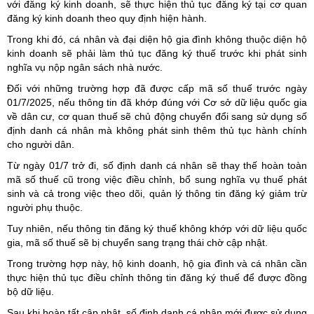
với đăng ký kinh doanh, sẽ thực hiện thủ tục đăng ký tại cơ quan
đăng ký kinh doanh theo quy định hiện hành.
Trong khi đó, cá nhân và đại diện hộ gia đình không thuộc diện hộ
kinh doanh sẽ phải làm thủ tục đăng ký thuế trước khi phát sinh
nghĩa vụ nộp ngân sách nhà nước.
Đối với những trường hợp đã được cấp mã số thuế trước ngày
01/7/2025, nếu thông tin đã khớp đúng với Cơ sở dữ liệu quốc gia
về dân cư, cơ quan thuế sẽ chủ động chuyển đổi sang sử dụng số
định danh cá nhân mà không phát sinh thêm thủ tục hành chính
cho người dân.
Từ ngày 01/7 trở đi, số định danh cá nhân sẽ thay thế hoàn toàn
mã số thuế cũ trong việc điều chỉnh, bổ sung nghĩa vụ thuế phát
sinh và cả trong việc theo dõi, quản lý thông tin đăng ký giảm trừ
người phụ thuộc.
Tuy nhiên, nếu thông tin đăng ký thuế không khớp với dữ liệu quốc
gia, mã số thuế sẽ bị chuyển sang trạng thái chờ cập nhật.
Trong trường hợp này, hộ kinh doanh, hộ gia đình và cá nhân cần
thực hiện thủ tục điều chỉnh thông tin đăng ký thuế để được đồng
bộ dữ liệu.
Sau khi hoàn tất cập nhật, số định danh cá nhân mới được sử dụng