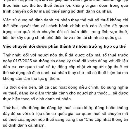
thực hiện các thủ tục thuế thuận lợi, không bị gián đoạn trong quá
trình chuyển đổi từ mã số thuế sang số định danh cá nhân.
Việc sử dụng số định danh cá nhân thay thế mã số thuế không chỉ
thể hiện quyết tâm cải cách hành chính mà còn là tiền đề quan
trọng cho quá trình chuyển đổi số toàn diện trong lĩnh vực thuế,
tiến tới xây dựng chính phủ điện tử và nền tài chính số quốc gia.
Việc chuyển đổi được phân thành 3 nhóm trường hợp cụ thể
Thứ nhất, đối với người nộp thuế đã được cấp mã số thuế trước
ngày 01/7/2025 và thông tin đăng ký thuế đã khớp đúng với dữ liệu
dân cư, cơ quan thuế sẽ tự động cập nhật và người nộp thuế có
thể sử dụng số định danh cá nhân thay cho mã số thuế hiện tại mà
không cần làm thủ tục gì thêm.
Từ thời điểm trên, tất cả các hoạt động điều chỉnh, bổ sung nghĩa
vụ thuế, đăng ký giảm trừ gia cảnh cho người phụ thuộc… sẽ được
thực hiện theo số định danh cá nhân.
Thứ hai, nếu thông tin đăng ký thuế chưa khớp đúng hoặc không
đầy đủ so với dữ liệu dân cư quốc gia, cơ quan thuế sẽ chuyển mã
số thuế của người nộp thuế sang trạng thái “Chờ cập nhật thông tin
số định danh cá nhân”.