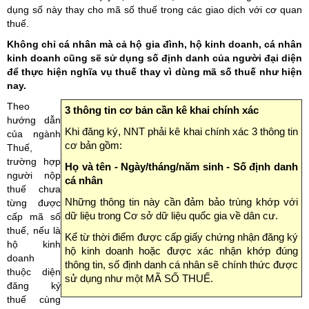
dụng số này thay cho mã số thuế trong các giao dịch với cơ quan
thuế.
Không chỉ cá nhân mà cả hộ gia đình, hộ kinh doanh, cá nhân
kinh doanh cũng sẽ sử dụng số định danh của người đại diện
để thực hiện nghĩa vụ thuế thay vì dùng mã số thuế như hiện
nay.
Theo
3 thông tin cơ bản cần kê khai chính xác
hướng dẫn
Khi đăng ký, NNT phải kê khai chính xác 3 thông tin
của ngành
cơ bản gồm:
Thuế,
trường hợp
Họ và tên - Ngày/tháng/năm sinh - Số định danh
người nộp
cá nhân
thuế chưa
Những thông tin này cần đảm bảo trùng khớp với
từng được
dữ liệu trong Cơ sở dữ liệu quốc gia về dân cư.
cấp mã số
thuế, nếu là
Kể từ thời điểm được cấp giấy chứng nhận đăng ký
hộ kinh
hộ kinh doanh hoặc được xác nhận khớp đúng
doanh
thông tin, số định danh cá nhân sẽ chính thức được
thuộc diện
sử dụng như một MÃ SỐ THUẾ.
đăng ký
thuế cùng