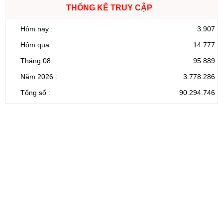
THỐNG KÊ TRUY CẬP
Hôm nay :
3.907
Hôm qua :
14.777
Tháng 08 :
95.889
Năm 2026 :
3.778.286
Tổng số :
90.294.746
CỔNG THÔNG TIN ĐIỆN TỬ TỈNH LAI CHÂU
Cơ quan chủ
Ủy ban nhân dân tỉnh Lai Châu
quản:
31/GP-TTĐT do Sở Văn hóa, Thể thao và
Giấy phép số:
Du lịch cấp 17/4/2026
Chịu trách
Hoàng Minh Hải - Chánh Văn phòng UBND
nhiệm chính:
tỉnh Lai Châu
Trụ sở:
Tầng 1,2,3 nhà B - Trung tâm Hành chính -
Điện thoại | Fax:
Chính trị tỉnh Lai Châu
Email:
02133.876.337; 02133.876.359 |
02133.876.356