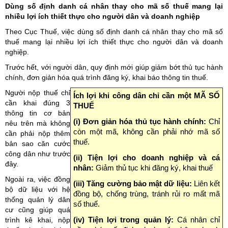
Dùng số định danh cá nhân thay cho mã số thuế mang lại
nhiều lợi ích thiết thực cho người dân và doanh nghiệp
Theo Cục Thuế, việc dùng số định danh cá nhân thay cho mã số
thuế mang lại nhiều lợi ích thiết thực cho người dân và doanh
nghiệp.
Trước hết, với người dân, quy định mới giúp giảm bớt thủ tục hành
chính, đơn giản hóa quá trình đăng ký, khai báo thông tin thuế.
Người nộp thuế chỉ
Ích lợi khi công dân chỉ cần một MÃ SỐ
cần khai đúng 3
THUẾ
thông tin cơ bản
(i) Đơn giản hóa thủ tục hành chính:
Chỉ
nêu trên mà không
còn một mã, không cần phải nhớ mã số
cần phải nộp thêm
thuế.
bản sao căn cước
công dân như trước
(ii) Tiện lợi cho doanh nghiệp và cá
đây.
nhân:
Giảm thủ tục khi đăng ký, khai thuế
Ngoài ra, việc đồng
(iii) Tăng cường bảo mật dữ liệu:
Liên kết
bộ dữ liệu với hệ
đồng bộ, chống trùng, tránh rủi ro mất mã
thống quản lý dân
số thuế.
cư cũng giúp quá
trình kê khai, nộp
(iv) Tiện lợi trong quản lý:
Cá nhân chỉ