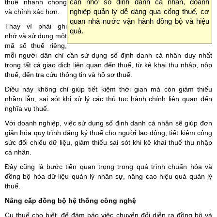
thuế nhanh chóng
cần nhớ số định danh cá nhân, doanh
và chính xác hơn.
nghiệp quản lý dễ dàng qua cổng thuế, cơ
quan nhà nước vận hành đồng bộ và hiệu
Thay vì phải ghi
quả.
nhớ và sử dụng một
mã số thuế riêng,
mỗi người dân chỉ cần sử dụng số định danh cá nhân duy nhất
trong tất cả giao dịch liên quan đến thuế, từ kê khai thu nhập, nộp
thuế, đến tra cứu thông tin và hồ sơ thuế.
Điều này không chỉ giúp tiết kiệm thời gian mà còn giảm thiểu
nhầm lẫn, sai sót khi xử lý các thủ tục hành chính liên quan đến
nghĩa vụ thuế.
Với doanh nghiệp, việc sử dụng số định danh cá nhân sẽ giúp đơn
giản hóa quy trình đăng ký thuế cho người lao động, tiết kiệm công
sức đối chiếu dữ liệu, giảm thiểu sai sót khi kê khai thuế thu nhập
cá nhân.
Đây cũng là bước tiến quan trọng trong quá trình chuẩn hóa và
đồng bộ hóa dữ liệu quản lý nhân sự, nâng cao hiệu quả quản lý
thuế.
Nâng cấp đồng bộ hệ thống công nghệ
Cụ thuế cho biết, để đảm bảo việc chuyển đổi diễn ra đồng bộ và