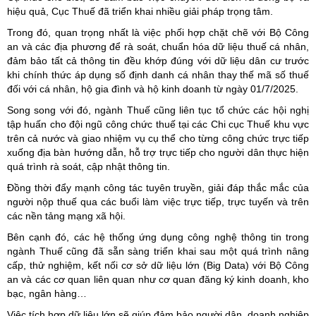
hiệu quả, Cục Thuế đã triển khai nhiều giải pháp trọng tâm.
Trong đó, quan trọng nhất là việc phối hợp chặt chẽ với Bộ Công
an và các địa phương để rà soát, chuẩn hóa dữ liệu thuế cá nhân,
đảm bảo tất cả thông tin đều khớp đúng với dữ liệu dân cư trước
khi chính thức áp dụng số định danh cá nhân thay thế mã số thuế
đối với cá nhân, hộ gia đình và hộ kinh doanh từ ngày 01/7/2025.
Song song với đó, ngành Thuế cũng liên tục tổ chức các hội nghị
tập huấn cho đội ngũ công chức thuế tại các Chi cục Thuế khu vực
trên cả nước và giao nhiệm vụ cụ thể cho từng công chức trực tiếp
xuống địa bàn hướng dẫn, hỗ trợ trực tiếp cho người dân thực hiện
quá trình rà soát, cập nhật thông tin.
Đồng thời đẩy mạnh công tác tuyên truyền, giải đáp thắc mắc của
người nộp thuế qua các buổi làm việc trực tiếp, trực tuyến và trên
các nền tảng mạng xã hội.
Bên cạnh đó, các hệ thống ứng dụng công nghệ thông tin trong
ngành Thuế cũng đã sẵn sàng triển khai sau một quá trình nâng
cấp, thử nghiệm, kết nối cơ sở dữ liệu lớn (Big Data) với Bộ Công
an và các cơ quan liên quan như cơ quan đăng ký kinh doanh, kho
bạc, ngân hàng…
Việc tích hợp dữ liệu lớn sẽ giúp đảm bảo người dân, doanh nghiệp