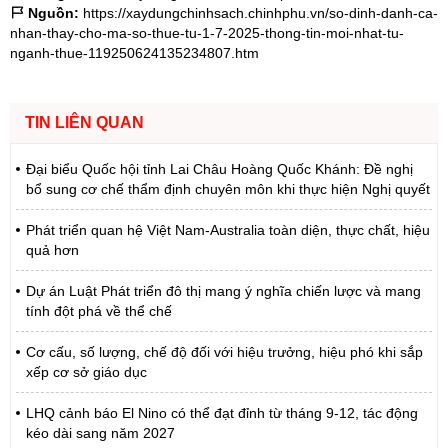
Nguồn:
https://xaydungchinhsach.chinhphu.vn/so-dinh-danh-ca-
nhan-thay-cho-ma-so-thue-tu-1-7-2025-thong-tin-moi-nhat-tu-
nganh-thue-119250624135234807.htm
TIN LIÊN QUAN
Đại biểu Quốc hội tỉnh Lai Châu Hoàng Quốc Khánh: Đề nghị
bổ sung cơ chế thẩm định chuyên môn khi thực hiện Nghị quyết
Phát triển quan hệ Việt Nam-Australia toàn diện, thực chất, hiệu
quả hơn
Dự án Luật Phát triển đô thị mang ý nghĩa chiến lược và mang
tính đột phá về thể chế
Cơ cấu, số lượng, chế độ đối với hiệu trưởng, hiệu phó khi sắp
xếp cơ sở giáo dục
LHQ cảnh báo El Nino có thể đạt đỉnh từ tháng 9-12, tác động
kéo dài sang năm 2027