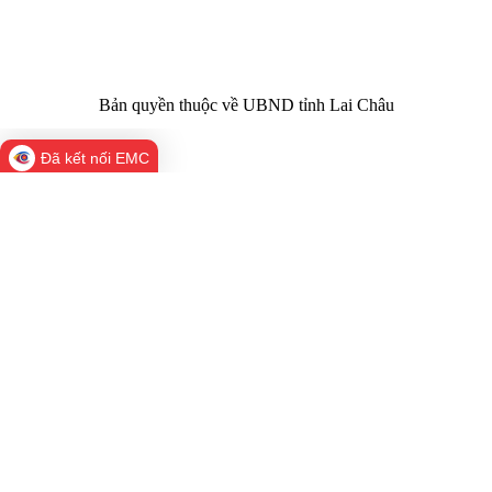
laichau@chinhphu.vn
Bản quyền thuộc về UBND tỉnh Lai Châu
Đã kết nối EMC