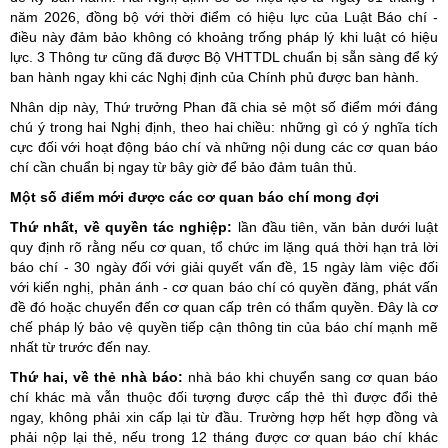
năm 2026, đồng bộ với thời điểm có hiệu lực của Luật Báo chí -
điều này đảm bảo không có khoảng trống pháp lý khi luật có hiệu
lực. 3 Thông tư cũng đã được Bộ VHTTDL chuẩn bị sẵn sàng để ký
ban hành ngay khi các Nghị định của Chính phủ được ban hành.
Nhân dịp này, Thứ trưởng Phan đã chia sẻ một số điểm mới đáng
chú ý trong hai Nghị định, theo hai chiều: những gì có ý nghĩa tích
cực đối với hoạt động báo chí và những nội dung các cơ quan báo
chí cần chuẩn bị ngay từ bây giờ để bảo đảm tuân thủ.
Một số điểm mới được các cơ quan báo chí mong đợi
Thứ nhất, về quyền tác nghiệp:
lần đầu tiên, văn bản dưới luật
quy định rõ rằng nếu cơ quan, tổ chức im lặng quá thời hạn trả lời
báo chí - 30 ngày đối với giải quyết vấn đề, 15 ngày làm việc đối
với kiến nghị, phản ánh - cơ quan báo chí có quyền đăng, phát vấn
đề đó hoặc chuyển đến cơ quan cấp trên có thẩm quyền. Đây là cơ
chế pháp lý bảo vệ quyền tiếp cận thông tin của báo chí mạnh mẽ
nhất từ trước đến nay.
Thứ hai, về thẻ nhà báo:
nhà báo khi chuyển sang cơ quan báo
chí khác mà vẫn thuộc đối tượng được cấp thẻ thì được đổi thẻ
ngay, không phải xin cấp lại từ đầu. Trường hợp hết hợp đồng và
phải nộp lại thẻ, nếu trong 12 tháng được cơ quan báo chí khác