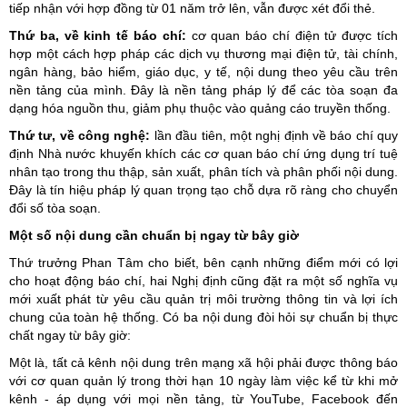
tiếp nhận với hợp đồng từ 01 năm trở lên, vẫn được xét đổi thẻ.
Thứ ba, về kinh tế báo chí:
cơ quan báo chí điện tử được tích
hợp một cách hợp pháp các dịch vụ thương mại điện tử, tài chính,
ngân hàng, bảo hiểm, giáo dục, y tế, nội dung theo yêu cầu trên
nền tảng của mình. Đây là nền tảng pháp lý để các tòa soạn đa
dạng hóa nguồn thu, giảm phụ thuộc vào quảng cáo truyền thống.
Thứ tư, về công nghệ:
lần đầu tiên, một nghị định về báo chí quy
định Nhà nước khuyến khích các cơ quan báo chí ứng dụng trí tuệ
nhân tạo trong thu thập, sản xuất, phân tích và phân phối nội dung.
Đây là tín hiệu pháp lý quan trọng tạo chỗ dựa rõ ràng cho chuyển
đổi số tòa soạn.
Một số nội dung cần chuẩn bị ngay từ bây giờ
Thứ trưởng Phan Tâm cho biết, bên cạnh những điểm mới có lợi
cho hoạt động báo chí, hai Nghị định cũng đặt ra một số nghĩa vụ
mới xuất phát từ yêu cầu quản trị môi trường thông tin và lợi ích
chung của toàn hệ thống. Có ba nội dung đòi hỏi sự chuẩn bị thực
chất ngay từ bây giờ:
Một là, tất cả kênh nội dung trên mạng xã hội phải được thông báo
với cơ quan quản lý trong thời hạn 10 ngày làm việc kể từ khi mở
kênh - áp dụng với mọi nền tảng, từ YouTube, Facebook đến