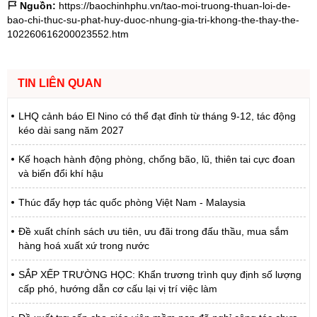
Nguồn:
https://baochinhphu.vn/tao-moi-truong-thuan-loi-de-
bao-chi-thuc-su-phat-huy-duoc-nhung-gia-tri-khong-the-thay-the-
102260616200023552.htm
TIN LIÊN QUAN
LHQ cảnh báo El Nino có thể đạt đỉnh từ tháng 9-12, tác động
kéo dài sang năm 2027
Kế hoạch hành động phòng, chống bão, lũ, thiên tai cực đoan
và biến đổi khí hậu
Thúc đẩy hợp tác quốc phòng Việt Nam - Malaysia
Đề xuất chính sách ưu tiên, ưu đãi trong đấu thầu, mua sắm
hàng hoá xuất xứ trong nước
SẮP XẾP TRƯỜNG HỌC: Khẩn trương trình quy định số lượng
cấp phó, hướng dẫn cơ cấu lại vị trí việc làm