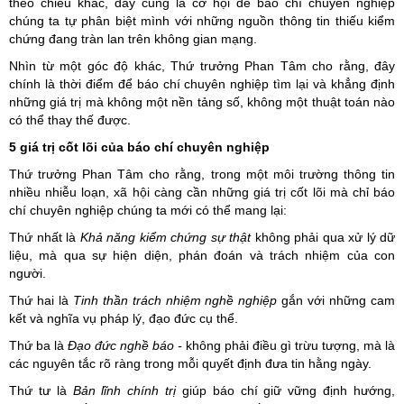
theo chiều khác, đây cũng là cơ hội để báo chí chuyên nghiệp
chúng ta tự phân biệt mình với những nguồn thông tin thiếu kiểm
chứng đang tràn lan trên không gian mạng.
Nhìn từ một góc độ khác, Thứ trưởng Phan Tâm cho rằng, đây
chính là thời điểm để báo chí chuyên nghiệp tìm lại và khẳng định
những giá trị mà không một nền tảng số, không một thuật toán nào
có thể thay thế được.
5 giá trị cốt lõi của báo chí chuyên nghiệp
Thứ trưởng Phan Tâm cho rằng, trong một môi trường thông tin
nhiều nhiễu loạn, xã hội càng cần những giá trị cốt lõi mà chỉ báo
chí chuyên nghiệp chúng ta mới có thể mang lại:
Thứ nhất là
Khả năng kiểm chứng sự thật
không phải qua xử lý dữ
liệu, mà qua sự hiện diện, phán đoán và trách nhiệm của con
người.
Thứ hai là
Tinh thần trách nhiệm nghề nghiệp
gắn với những cam
kết và nghĩa vụ pháp lý, đạo đức cụ thể.
Thứ ba là
Đạo đức nghề báo -
không phải điều gì trừu tượng, mà là
các nguyên tắc rõ ràng trong mỗi quyết định đưa tin hằng ngày.
Thứ tư là
Bản lĩnh chính trị
giúp báo chí giữ vững định hướng,