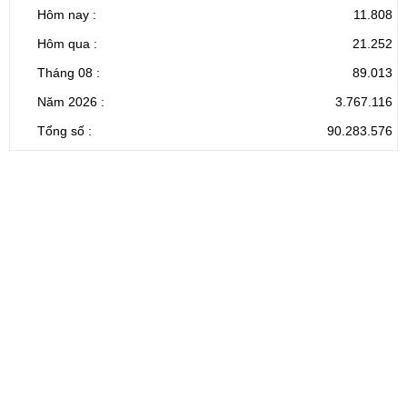
Hôm nay :
11.808
Hôm qua :
21.252
Tháng 08 :
89.013
Năm 2026 :
3.767.116
Tổng số :
90.283.576
CỔNG THÔNG TIN ĐIỆN TỬ TỈNH LAI CHÂU
Cơ quan chủ
Ủy ban nhân dân tỉnh Lai Châu
quản:
31/GP-TTĐT do Sở Văn hóa, Thể thao và
Giấy phép số:
Du lịch cấp 17/4/2026
Chịu trách
Hoàng Minh Hải - Chánh Văn phòng UBND
nhiệm chính:
tỉnh Lai Châu
Trụ sở:
Tầng 1,2,3 nhà B - Trung tâm Hành chính -
Điện thoại | Fax:
Chính trị tỉnh Lai Châu
Email:
02133.876.337; 02133.876.359 |
02133.876.356
laichau@chinhphu.vn