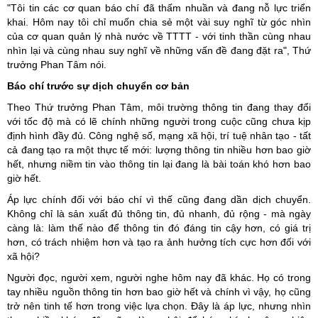
"Tôi tin các cơ quan báo chí đã thấm nhuần và đang nỗ lực triển
khai. Hôm nay tôi chỉ muốn chia sẻ một vài suy nghĩ từ góc nhìn
của cơ quan quản lý nhà nước về TTTT - với tinh thần cùng nhau
nhìn lại và cùng nhau suy nghĩ về những vấn đề đang đặt ra", Thứ
trưởng Phan Tâm nói.
Báo chí trước sự dịch chuyển cơ bản
Theo Thứ trưởng Phan Tâm, môi trường thông tin đang thay đổi
với tốc độ mà có lẽ chính những người trong cuộc cũng chưa kịp
định hình đầy đủ. Công nghệ số, mạng xã hội, trí tuệ nhân tạo - tất
cả đang tạo ra một thực tế mới: lượng thông tin nhiều hơn bao giờ
hết, nhưng niềm tin vào thông tin lại đang là bài toán khó hơn bao
giờ hết.
Áp lực chính đối với báo chí vì thế cũng đang dần dịch chuyển.
Không chỉ là sản xuất đủ thông tin, đủ nhanh, đủ rộng - mà ngày
càng là: làm thế nào để thông tin đó đáng tin cậy hơn, có giá trị
hơn, có trách nhiệm hơn và tạo ra ảnh hưởng tích cực hơn đối với
xã hội?
Người đọc, người xem, người nghe hôm nay đã khác. Họ có trong
tay nhiều nguồn thông tin hơn bao giờ hết và chính vì vậy, họ cũng
trở nên tinh tế hơn trong việc lựa chọn. Đây là áp lực, nhưng nhìn