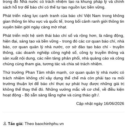
trong đó Nhà nước có trách nhiệm tạo ra khung pháp lý và chính
sách hỗ trợ để báo chí có thể tự tạo nguồn lực bền vững.
Phát triển năng lực cạnh tranh
của báo chí Việt Nam trong không
gian thông tin khu vực và quốc tế, trong bối cảnh ranh giới thông tin
xuyên biên giới ngày càng mờ nhạt.
Phát triển một hệ sinh thái báo chí số
và rộng hơn, là năng động,
hiện đại, sáng tạo và bền vững - trong đó các cơ quan báo chí, nhà
báo, cơ quan quản lý nhà nước, cơ sở đào tạo báo chí - truyền
thông, các doanh nghiệp công nghệ số, công ty truyền thông và
sản xuất nội dung, các nền tảng phân phối, nhà quảng cáo và công
chúng cùng tham gia, tương tác và chia sẻ trách nhiệm.
Thứ trưởng Phan Tâm nhấn mạnh, cơ quan quản lý nhà nước có
trách nhiệm không chỉ xây dựng thể chế mà còn phải tạo ra môi
trường thuận lợi để báo chí thực sự phát huy được những giá trị
không thể thay thế đó. Những vướng mắc về cơ chế, về điều kiện
hoạt động - Bộ sẵn sàng lắng nghe và cùng tháo gỡ./.
Cập nhật ngày 16/06/2026
Tác giả:
Theo baochinhphu.vn