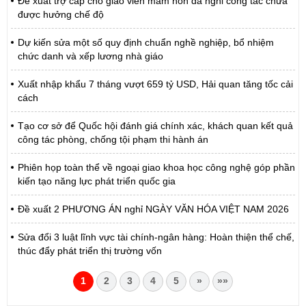
Đề xuất trợ cấp cho giáo viên mầm non đã nghỉ công tác chưa
được hưởng chế độ
Dự kiến sửa một số quy định chuẩn nghề nghiệp, bổ nhiệm
chức danh và xếp lương nhà giáo
Xuất nhập khẩu 7 tháng vượt 659 tỷ USD, Hải quan tăng tốc cải
cách
Tạo cơ sở để Quốc hội đánh giá chính xác, khách quan kết quả
công tác phòng, chống tội phạm thi hành án
Phiên họp toàn thể về ngoại giao khoa học công nghệ góp phần
kiến tạo năng lực phát triển quốc gia
Đề xuất 2 PHƯƠNG ÁN nghỉ NGÀY VĂN HÓA VIỆT NAM 2026
Sửa đổi 3 luật lĩnh vực tài chính-ngân hàng: Hoàn thiện thể chế,
thúc đẩy phát triển thị trường vốn
1
2
3
4
5
»
»»