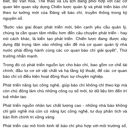
biết, Bộ Văn hóa, Thể thao và Du lịch đang phối hợp với các cơ
quan liên quan xây dựng Chiến lược quản lý và phát triển báo chí
theo tư tưởng mới của Đảng về báo chí, truyền thông trong kỷ
nguyên số.
"Bước vào giai đoạn phát triển mới, bên cạnh yêu cầu quản lý,
chúng ta cần quan tâm nhiều hơn đến câu chuyện phát triển - hay
nói cách khác, là kiến tạo phát triển. Chiến lược đang được xây
dựng đặt trọng tâm vào những vấn đề mà cơ quan quản lý nhà
nước phải đồng hành cùng các cơ quan báo chí giải quyết", Thứ
trưởng nhấn mạnh.
Trong đó có phát triển nguồn lực cho báo chí,
bao gồm cơ chế tài
chính, đầu tư cơ sở vật chất và hạ tầng kỹ thuật, để các cơ quan
báo chí có điều kiện hoạt động thực sự chuyên nghiệp.
Phát triển năng lực công nghệ,
giúp báo chí không chỉ theo kịp mà
còn chủ động làm chủ những công cụ số mới, từ dữ liệu lớn đến trí
tuệ nhân tạo.
Phát triển nguồn nhân lực chất lượng cao - những nhà báo không
chỉ giỏi nghề mà còn có năng lực công nghệ, tư duy phân tích và
bản lĩnh chính trị vững vàng.
Phát triển các mô hình kinh tế báo chí
phù hợp với môi trường số,