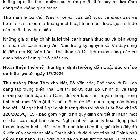
không bị cuốn theo những xu hướng nhất thời hay áp lực đám
đông trên không gian mạng.
Thứ năm là
Sự dấn thân vì lợi ích của đất nước và nhân dân
và
hơn tất cả - điều mà không một thuật toán nào được lập trình để
cảm nhận hay thực hiện.
Những giá trị này chính là lợi thế cạnh tranh thực sự và bền vững
của báo chí cách mạng Việt Nam trong kỷ nguyên số. Và đây cũng
là điều mà Bộ Văn hóa, Thể thao và Du lịch muốn cùng các cơ
quan báo chí gìn giữ và phát huy.
Hoàn thiện thể chế - hai Nghị định hướng dẫn Luật Báo chí sẽ
có hiệu lực từ ngày 1/7/2026
Thứ trưởng Phan Tâm cho biết, Bộ Văn hóa, Thể thao và Du lịch
đang tập trung triển khai Chỉ thị số 05 của Bộ Chính trị về tăng
cường sự lãnh đạo của Đảng đối với báo chí, truyền thông trong
tình hình mới. Về mặt thể chế, một bước tiến quan trọng cần thông
báo tới Hội nghị: hai Nghị định hướng dẫn thi hành Luật Báo chí số
126/2025/QH15 - bao gồm Nghị định quy định chi tiết thi hành một
số điều của Luật Báo chí và Nghị định về quản lý hoạt động phát
thanh, truyền hình - đã hoàn tất quá trình tiếp thu, giải trình đầy đủ
ý kiến của các thành viên Chính phủ và đã được trình lại Chính phủ
để ký ban hành. Hai Nghị định sẽ có hiệu lực từ ngày 01 tháng 7