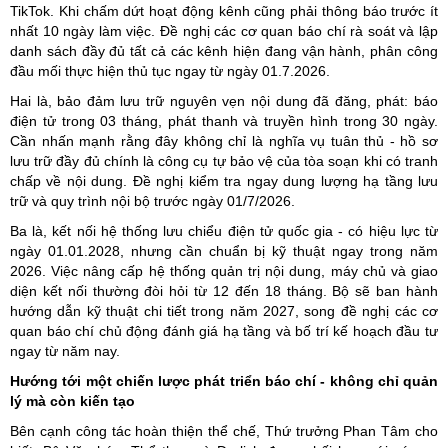
TikTok. Khi chấm dứt hoạt động kênh cũng phải thông báo trước ít
nhất 10 ngày làm việc. Đề nghị các cơ quan báo chí rà soát và lập
danh sách đầy đủ tất cả các kênh hiện đang vận hành, phân công
đầu mối thực hiện thủ tục ngay từ ngày 01.7.2026.
Hai là, bảo đảm lưu trữ nguyên vẹn nội dung đã đăng, phát: báo
điện tử trong 03 tháng, phát thanh và truyền hình trong 30 ngày.
Cần nhấn mạnh rằng đây không chỉ là nghĩa vụ tuân thủ - hồ sơ
lưu trữ đầy đủ chính là công cụ tự bảo vệ của tòa soạn khi có tranh
chấp về nội dung. Đề nghị kiểm tra ngay dung lượng hạ tầng lưu
trữ và quy trình nội bộ trước ngày 01/7/2026.
Ba là, kết nối hệ thống lưu chiểu điện tử quốc gia - có hiệu lực từ
ngày 01.01.2028, nhưng cần chuẩn bị kỹ thuật ngay trong năm
2026. Việc nâng cấp hệ thống quản trị nội dung, máy chủ và giao
diện kết nối thường đòi hỏi từ 12 đến 18 tháng. Bộ sẽ ban hành
hướng dẫn kỹ thuật chi tiết trong năm 2027, song đề nghị các cơ
quan báo chí chủ động đánh giá hạ tầng và bố trí kế hoạch đầu tư
ngay từ năm nay.
Hướng tới một chiến lược phát triển báo chí - không chỉ quản
lý mà còn kiến tạo
Bên cạnh công tác hoàn thiện thể chế, Thứ trưởng Phan Tâm cho