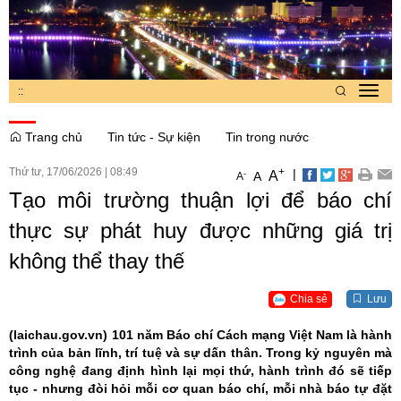
:
:
Toggl
navig
Trang chủ
Tin tức - Sự kiện
Tin trong nước
Thứ tư, 17/06/2026
|
08:49
+
|
A
-
A
A
Tạo môi trường thuận lợi để báo chí
thực sự phát huy được những giá trị
không thể thay thế
Chia sẻ
Lưu
(laichau.gov.vn)
101 năm Báo chí Cách mạng Việt Nam là hành
trình của bản lĩnh, trí tuệ và sự dấn thân. Trong kỷ nguyên mà
công nghệ đang định hình lại mọi thứ, hành trình đó sẽ tiếp
tục - nhưng đòi hỏi mỗi cơ quan báo chí, mỗi nhà báo tự đặt