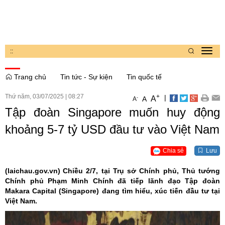
:
:
Toggl
navig
Trang chủ
Tin tức - Sự kiện
Tin quốc tế
Thứ năm, 03/07/2025
|
08:27
+
|
A
-
A
A
Tập đoàn Singapore muốn huy động
khoảng 5-7 tỷ USD đầu tư vào Việt Nam
Chia sẻ
Lưu
(laichau.gov.vn)
Chiều 2/7, tại Trụ sở Chính phủ, Thủ tướng
Chính phủ Phạm Minh Chính đã tiếp lãnh đạo Tập đoàn
Makara Capital (Singapore) đang tìm hiểu, xúc tiến đầu tư tại
Việt Nam.