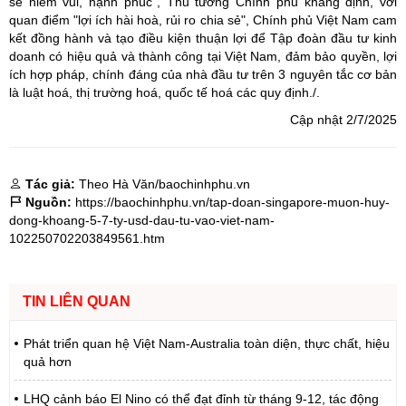
sẻ niềm vui, hạnh phúc", Thủ tướng Chính phủ khẳng định, với
quan điểm "lợi ích hài hoà, rủi ro chia sẻ", Chính phủ Việt Nam cam
kết đồng hành và tạo điều kiện thuận lợi để Tập đoàn đầu tư kinh
doanh có hiệu quả và thành công tại Việt Nam, đảm bảo quyền, lợi
ích hợp pháp, chính đáng của nhà đầu tư trên 3 nguyên tắc cơ bản
là luật hoá, thị trường hoá, quốc tế hoá các quy định./.
Cập nhật 2/7/2025
Tác giả:
Theo Hà Văn/baochinhphu.vn
Nguồn:
https://baochinhphu.vn/tap-doan-singapore-muon-huy-
dong-khoang-5-7-ty-usd-dau-tu-vao-viet-nam-
102250702203849561.htm
TIN LIÊN QUAN
Phát triển quan hệ Việt Nam-Australia toàn diện, thực chất, hiệu
quả hơn
LHQ cảnh báo El Nino có thể đạt đỉnh từ tháng 9-12, tác động