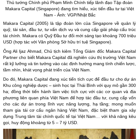
Thủ tướng Chính phủ Phạm Minh Chính tiếp lãnh đạo Tập đoàn
Makara
Capital
(
Singapore
) đang tìm hiểu, xúc tiến đầu tư tại Việt
Nam - Ảnh: VGP/Nhật Bắc
Makara Capital (2005) là tập đoàn lớn của Singapore về quản lý
quỹ, tài sản, đầu tư, tư vấn dịch vụ và cung cấp giải pháp cấu trúc
tài chính. Makara có Quỹ Đầu tư đổi mới sáng tạo khoảng 700 triệu
USD (hợp tác với Văn phòng Sở hữu trí tuệ Singapore).
Ông Ali Ijaz Ahmad, Chủ tịch kiêm Tổng Giám đốc Makara Capital
Partner cho biết Makara Capital đã nghiên cứu thị trường Việt Nam
rất kỹ lưỡng và tin tưởng vào các định hướng mang tính chiến lược,
tầm nhìn, khát vọng phát triển của Việt Nam.
Do đó, Makara Capital đang xúc tiến tích cực để đầu tư cho dự án
Khu công nghiệp dược – sinh học tại Thái Bình với quy mô gần 300
ha; đồng thời tiến hành làm việc tích cực với các cơ quan và địa
phương liên quan phía Việt Nam để hợp tác đầu tư, cung cấp vốn
cho các dự án trong lĩnh vực năng lượng, hạ tầng; mong muốn
tham gia tái cơ cấu ngân hàng Việt Nam, đặc biệt tham gia xây
dựng Trung tâm tài chính quốc tế tại Việt Nam… với khả năng kêu
gọi, huy động khoảng từ 5 – 7 tỷ USD.