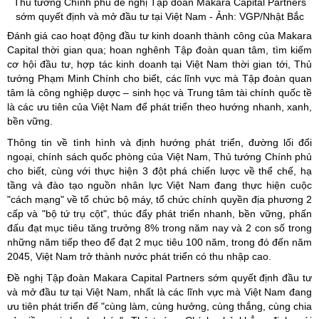
Thủ tướng Chính phủ đề nghị Tập đoàn
Makara
Capital
Partners
sớm quyết định và mở đầu tư tại Việt Nam - Ảnh: VGP/Nhật Bắc
Đánh giá cao hoạt động đầu tư kinh doanh thành công của Makara
Capital thời gian qua; hoan nghênh Tập đoàn quan tâm, tìm kiếm
cơ hội đầu tư, hợp tác kinh doanh tại Việt Nam thời gian tới, Thủ
tướng Phạm Minh Chính cho biết, các lĩnh vực mà Tập đoàn quan
tâm là công nghiệp dược – sinh học và Trung tâm tài chính quốc tề
là các ưu tiên của Việt Nam để phát triển theo hướng nhanh, xanh,
bền vững.
Thông tin về tình hình và định hướng phát triển, đường lối đối
ngoại, chính sách quốc phòng của Việt Nam, Thủ tướng Chính phủ
cho biết, cùng với thực hiện 3 đột phá chiến lược về thể chế, hạ
tầng và đào tạo nguồn nhân lực Việt Nam đang thực hiện cuộc
"cách mạng" về tổ chức bộ máy, tổ chức chính quyền địa phương 2
cấp và "bộ tứ trụ cột", thúc đẩy phát triển nhanh, bền vững, phấn
đấu đạt mục tiêu tăng trưởng 8% trong năm nay và 2 con số trong
những năm tiếp theo để đạt 2 mục tiêu 100 năm, trong đó đến năm
2045, Việt Nam trở thành nước phát triển có thu nhập cao.
Đề nghị Tập đoàn Makara Capital Partners sớm quyết định đầu tư
và mở đầu tư tại Việt Nam, nhất là các lĩnh vực mà Việt Nam đang
ưu tiên phát triển để "cùng làm, cùng hưởng, cùng thắng, cùng chia