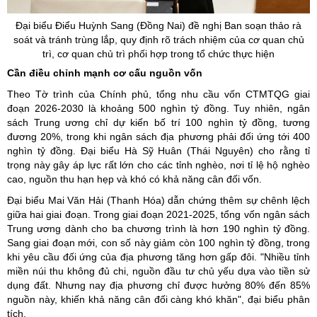
Đại biểu Điểu Huỳnh Sang (Đồng Nai) đề nghị Ban soạn thảo rà
soát và tránh trùng lắp, quy định rõ trách nhiệm của cơ quan chủ
trì, cơ quan chủ trì phối hợp trong tổ chức thực hiện
Cần điều chỉnh mạnh cơ cấu nguồn vốn
Theo Tờ trình của Chính phủ, tổng nhu cầu vốn CTMTQG giai
đoạn 2026-2030 là khoảng 500 nghìn tỷ đồng. Tuy nhiên, ngân
sách Trung ương chỉ dự kiến bố trí 100 nghìn tỷ đồng, tương
đương 20%, trong khi ngân sách địa phương phải đối ứng tới 400
nghìn tỷ đồng. Đại biểu Hà Sỹ Huân (Thái Nguyên) cho rằng tỉ
trọng này gây áp lực rất lớn cho các tỉnh nghèo, nơi tỉ lệ hộ nghèo
cao, nguồn thu hạn hẹp và khó có khả năng cân đối vốn.
Đại biểu Mai Văn Hải (Thanh Hóa) dẫn chứng thêm sự chênh lệch
giữa hai giai đoạn. Trong giai đoạn 2021-2025, tổng vốn ngân sách
Trung ương dành cho ba chương trình là hơn 190 nghìn tỷ đồng.
Sang giai đoạn mới, con số này giảm còn 100 nghìn tỷ đồng, trong
khi yêu cầu đối ứng của địa phương tăng hơn gấp đôi. "Nhiều tỉnh
miền núi thu không đủ chi, nguồn đầu tư chủ yếu dựa vào tiền sử
dụng đất. Nhưng nay địa phương chỉ được hưởng 80% đến 85%
nguồn này, khiến khả năng cân đối càng khó khăn", đại biểu phân
tích.