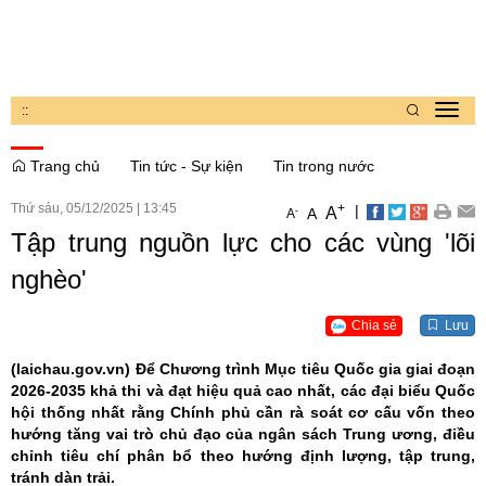
:
:
Toggl
navig
Trang chủ
Tin tức - Sự kiện
Tin trong nước
Thứ sáu, 05/12/2025
|
13:45
+
|
A
-
A
A
Tập trung nguồn lực cho các vùng 'lõi
nghèo'
Chia sẻ
Lưu
(laichau.gov.vn)
Để Chương trình Mục tiêu Quốc gia giai đoạn
2026-2035 khả thi và đạt hiệu quả cao nhất, các đại biểu Quốc
hội thống nhất rằng Chính phủ cần rà soát cơ cấu vốn theo
hướng tăng vai trò chủ đạo của ngân sách Trung ương, điều
chỉnh tiêu chí phân bổ theo hướng định lượng, tập trung,
tránh dàn trải.