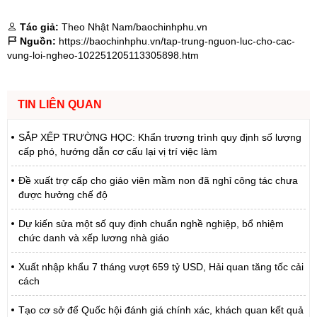
Tác giả:
Theo Nhật Nam/baochinhphu.vn
Nguồn:
https://baochinhphu.vn/tap-trung-nguon-luc-cho-cac-
vung-loi-ngheo-102251205113305898.htm
TIN LIÊN QUAN
SẮP XẾP TRƯỜNG HỌC: Khẩn trương trình quy định số lượng
cấp phó, hướng dẫn cơ cấu lại vị trí việc làm
Đề xuất trợ cấp cho giáo viên mầm non đã nghỉ công tác chưa
được hưởng chế độ
Dự kiến sửa một số quy định chuẩn nghề nghiệp, bổ nhiệm
chức danh và xếp lương nhà giáo
Xuất nhập khẩu 7 tháng vượt 659 tỷ USD, Hải quan tăng tốc cải
cách
Tạo cơ sở để Quốc hội đánh giá chính xác, khách quan kết quả