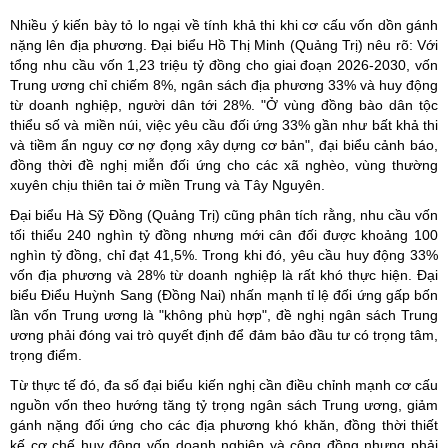
Nhiều ý kiến bày tỏ lo ngại về tính khả thi khi cơ cấu vốn dồn gánh
nặng lên địa phương. Đại biểu Hồ Thị Minh (Quảng Trị) nêu rõ: Với
tổng nhu cầu vốn 1,23 triệu tỷ đồng cho giai đoạn 2026-2030, vốn
Trung ương chỉ chiếm 8%, ngân sách địa phương 33% và huy động
từ doanh nghiệp, người dân tới 28%. "Ở vùng đồng bào dân tộc
thiểu số và miền núi, việc yêu cầu đối ứng 33% gần như bất khả thi
và tiềm ẩn nguy cơ nợ đọng xây dựng cơ bản", đại biểu cảnh báo,
đồng thời đề nghị miễn đối ứng cho các xã nghèo, vùng thường
xuyên chịu thiên tai ở miền Trung và Tây Nguyên.
Đại biểu Hà Sỹ Đồng (Quảng Trị) cũng phân tích rằng, nhu cầu vốn
tối thiểu 240 nghìn tỷ đồng nhưng mới cân đối được khoảng 100
nghìn tỷ đồng, chỉ đạt 41,5%. Trong khi đó, yêu cầu huy động 33%
vốn địa phương và 28% từ doanh nghiệp là rất khó thực hiện. Đại
biểu Điểu Huỳnh Sang (Đồng Nai) nhấn mạnh tỉ lệ đối ứng gấp bốn
lần vốn Trung ương là "không phù hợp", đề nghị ngân sách Trung
ương phải đóng vai trò quyết định để đảm bảo đầu tư có trọng tâm,
trọng điểm.
Từ thực tế đó, đa số đại biểu kiến nghị cần điều chỉnh mạnh cơ cấu
nguồn vốn theo hướng tăng tỷ trọng ngân sách Trung ương, giảm
gánh nặng đối ứng cho các địa phương khó khăn, đồng thời thiết
kế cơ chế huy động vốn doanh nghiệp và cộng đồng nhưng phải