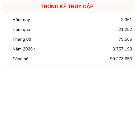
THỐNG KÊ TRUY CẬP
Hôm nay :
2.361
Hôm qua :
21.252
Tháng 08 :
79.566
Năm 2026 :
3.757.193
Tổng số :
90.273.653
CỔNG THÔNG TIN ĐIỆN TỬ TỈNH LAI CHÂU
Cơ quan chủ
Ủy ban nhân dân tỉnh Lai Châu
quản:
31/GP-TTĐT do Sở Văn hóa, Thể thao và
Giấy phép số:
Du lịch cấp 17/4/2026
Chịu trách
Hoàng Minh Hải - Chánh Văn phòng UBND
nhiệm chính:
tỉnh Lai Châu
Trụ sở:
Tầng 1,2,3 nhà B - Trung tâm Hành chính -
Điện thoại | Fax:
Chính trị tỉnh Lai Châu
Email:
02133.876.337; 02133.876.359 |