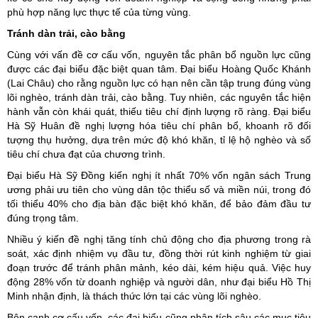
phù hợp năng lực thực tế của từng vùng.
Tránh dàn trải, cào bằng
Cùng với vấn đề cơ cấu vốn, nguyên tắc phân bổ nguồn lực cũng
được các đại biểu đặc biệt quan tâm. Đại biểu Hoàng Quốc Khánh
(Lai Châu) cho rằng nguồn lực có hạn nên cần tập trung đúng vùng
lõi nghèo, tránh dàn trải, cào bằng. Tuy nhiên, các nguyên tắc hiện
hành vẫn còn khái quát, thiếu tiêu chí định lượng rõ ràng. Đại biểu
Hà Sỹ Huân đề nghị lượng hóa tiêu chí phân bổ, khoanh rõ đối
tượng thụ hưởng, dựa trên mức độ khó khăn, tỉ lệ hộ nghèo và số
tiêu chí chưa đạt của chương trình.
Đại biểu Hà Sỹ Đồng kiến nghị ít nhất 70% vốn ngân sách Trung
ương phải ưu tiên cho vùng dân tộc thiểu số và miền núi, trong đó
tối thiểu 40% cho địa bàn đặc biệt khó khăn, để bảo đảm đầu tư
đúng trọng tâm.
Nhiều ý kiến đề nghị tăng tính chủ động cho địa phương trong rà
soát, xác định nhiệm vụ đầu tư, đồng thời rút kinh nghiệm từ giai
đoạn trước để tránh phân mảnh, kéo dài, kém hiệu quả. Việc huy
động 28% vốn từ doanh nghiệp và người dân, như đại biểu Hồ Thị
Minh nhận định, là thách thức lớn tại các vùng lõi nghèo.
Bên cạnh cơ cấu vốn, các đại biểu cũng phân tích sâu các mục tiêu