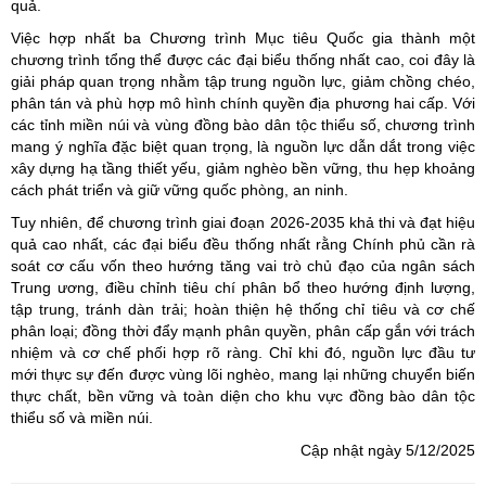
quả.
Việc hợp nhất ba Chương trình Mục tiêu Quốc gia thành một
chương trình tổng thể được các đại biểu thống nhất cao, coi đây là
giải pháp quan trọng nhằm tập trung nguồn lực, giảm chồng chéo,
phân tán và phù hợp mô hình chính quyền địa phương hai cấp. Với
các tỉnh miền núi và vùng đồng bào dân tộc thiểu số, chương trình
mang ý nghĩa đặc biệt quan trọng, là nguồn lực dẫn dắt trong việc
xây dựng hạ tầng thiết yếu, giảm nghèo bền vững, thu hẹp khoảng
cách phát triển và giữ vững quốc phòng, an ninh.
Tuy nhiên, để chương trình giai đoạn 2026-2035 khả thi và đạt hiệu
quả cao nhất, các đại biểu đều thống nhất rằng Chính phủ cần rà
soát cơ cấu vốn theo hướng tăng vai trò chủ đạo của ngân sách
Trung ương, điều chỉnh tiêu chí phân bổ theo hướng định lượng,
tập trung, tránh dàn trải; hoàn thiện hệ thống chỉ tiêu và cơ chế
phân loại; đồng thời đẩy mạnh phân quyền, phân cấp gắn với trách
nhiệm và cơ chế phối hợp rõ ràng. Chỉ khi đó, nguồn lực đầu tư
mới thực sự đến được vùng lõi nghèo, mang lại những chuyển biến
thực chất, bền vững và toàn diện cho khu vực đồng bào dân tộc
thiểu số và miền núi.
Cập nhật ngày 5/12/2025