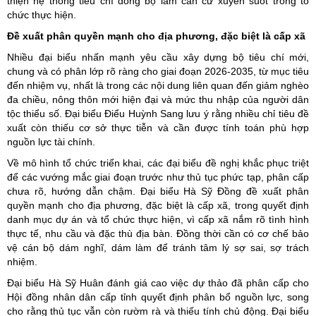
thiện hệ thống tiêu chí đồng bộ làm căn cứ xuyên suốt trong tổ
chức thực hiện.
Đề xuất phân quyền mạnh cho địa phương, đặc biệt là cấp xã
Nhiều đại biểu nhấn mạnh yêu cầu xây dựng bộ tiêu chí mới,
chung và có phân lớp rõ ràng cho giai đoạn 2026-2035, từ mục tiêu
đến nhiệm vụ, nhất là trong các nội dung liên quan đến giảm nghèo
đa chiều, nông thôn mới hiện đại và mức thu nhập của người dân
tộc thiểu số. Đại biểu Điểu Huỳnh Sang lưu ý rằng nhiều chỉ tiêu đề
xuất còn thiếu cơ sở thực tiễn và cần được tính toán phù hợp
nguồn lực tài chính.
Về mô hình tổ chức triển khai, các đại biểu đề nghị khắc phục triệt
để các vướng mắc giai đoạn trước như thủ tục phức tạp, phân cấp
chưa rõ, hướng dẫn chậm. Đại biểu Hà Sỹ Đồng đề xuất phân
quyền mạnh cho địa phương, đặc biệt là cấp xã, trong quyết định
danh mục dự án và tổ chức thực hiện, vì cấp xã nắm rõ tình hình
thực tế, nhu cầu và đặc thù địa bàn. Đồng thời cần có cơ chế bảo
vệ cán bộ dám nghĩ, dám làm để tránh tâm lý sợ sai, sợ trách
nhiệm.
Đại biểu Hà Sỹ Huân đánh giá cao việc dự thảo đã phân cấp cho
Hội đồng nhân dân cấp tỉnh quyết định phân bổ nguồn lực, song
cho rằng thủ tục vẫn còn rườm rà và thiếu tính chủ động. Đại biểu