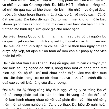
và nhiệm vụ của Chương trình. Đại biểu Hồ Thị Minh cho rằng một
số chỉ tiêu quá cao và khó thực hiện khi nhiều nhiệm vụ ở giai đoạn
trước vẫn chưa hoàn thành, nhất là các dự án về nước sạch, đất ở,
đất sản xuất. Đại biểu đề nghị đầu tư mạnh mẽ, không nhỏ lẻ kiểu
khoan giếng hay cấp bồn nước mà cần chiến lược dài hạn như đầu
tư theo mô hình điện lưới quốc gia cho nước sạch.
Đại biểu Hoàng Quốc Khánh nhấn mạnh yêu cầu bố trí nguồn lực
để giải quyết cấp bách tình trạng sạt lở, lũ quét ở các tỉnh miền núi.
Đại biểu đề nghị quy định rõ chỉ tiêu về tỉ lệ thôn bản nguy cơ cao
được sắp xếp, tái định cư an toàn để làm căn cứ pháp lý cho việc
phân bổ vốn.
Đại biểu Mai Văn Hải (Thanh Hóa) đề nghị làm rõ căn cứ xây dựng
các mục tiêu hộ nghèo đa chiều, nông thôn mới và nông thôn mới
hiện đại. Khi bộ tiêu chí mới chưa hoàn thiện, việc xác định mục
tiêu cần thận trọng, có cơ sở khoa học và thực tiễn, tránh đặt ra
quá cao so với khả năng của địa phương.
Đại biểu Hà Sỹ Đồng cũng bày tỏ lo ngại về nguy cơ trùng lặp và
bỏ sót trong phân loại địa bàn khi tiêu chí vùng dân tộc thiểu số
mới ban hành nhưng chưa có kết quả phân định, còn tiêu chí nông
thôn mới và giảm nghèo vẫn đang dự thảo. Đại biểu đề nghị hoàn