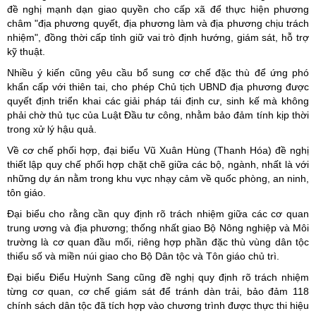
đề nghị mạnh dạn giao quyền cho cấp xã để thực hiện phương
châm "địa phương quyết, địa phương làm và địa phương chịu trách
nhiệm", đồng thời cấp tỉnh giữ vai trò định hướng, giám sát, hỗ trợ
kỹ thuật.
Nhiều ý kiến cũng yêu cầu bổ sung cơ chế đặc thù để ứng phó
khẩn cấp với thiên tai, cho phép Chủ tịch UBND địa phương được
quyết định triển khai các giải pháp tái định cư, sinh kế mà không
phải chờ thủ tục của Luật Đầu tư công, nhằm bảo đảm tính kịp thời
trong xử lý hậu quả.
Về cơ chế phối hợp, đại biểu Vũ Xuân Hùng (Thanh Hóa) đề nghị
thiết lập quy chế phối hợp chặt chẽ giữa các bộ, ngành, nhất là với
những dự án nằm trong khu vực nhạy cảm về quốc phòng, an ninh,
tôn giáo.
Đại biểu cho rằng cần quy định rõ trách nhiệm giữa các cơ quan
trung ương và địa phương; thống nhất giao Bộ Nông nghiệp và Môi
trường là cơ quan đầu mối, riêng hợp phần đặc thù vùng dân tộc
thiểu số và miền núi giao cho Bộ Dân tộc và Tôn giáo chủ trì.
Đại biểu Điểu Huỳnh Sang cũng đề nghị quy định rõ trách nhiệm
từng cơ quan, cơ chế giám sát để tránh dàn trải, bảo đảm 118
chính sách dân tộc đã tích hợp vào chương trình được thực thi hiệu