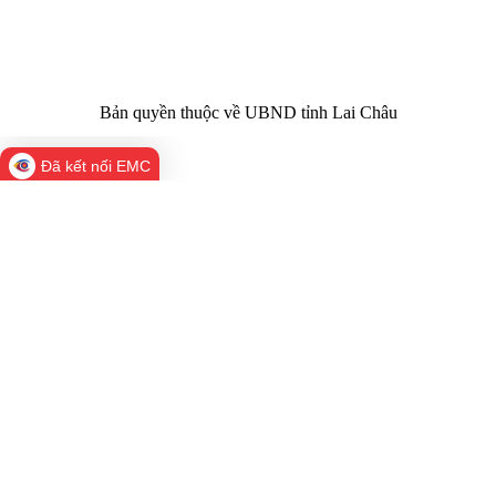
02133.876.356
laichau@chinhphu.vn
Bản quyền thuộc về UBND tỉnh Lai Châu
Đã kết nối EMC