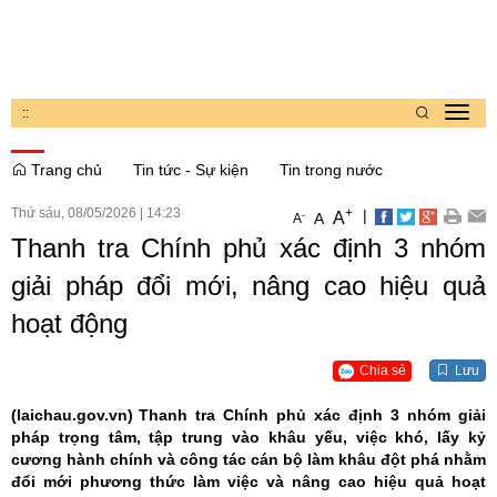
:
:
Toggl
navig
Trang chủ
Tin tức - Sự kiện
Tin trong nước
Thứ sáu, 08/05/2026
|
14:23
+
|
A
-
A
A
Thanh tra Chính phủ xác định 3 nhóm
giải pháp đổi mới, nâng cao hiệu quả
hoạt động
Chia sẻ
Lưu
(laichau.gov.vn)
Thanh tra Chính phủ xác định 3 nhóm giải
pháp trọng tâm, tập trung vào khâu yếu, việc khó, lấy kỷ
cương hành chính và công tác cán bộ làm khâu đột phá nhằm
đổi mới phương thức làm việc và nâng cao hiệu quả hoạt