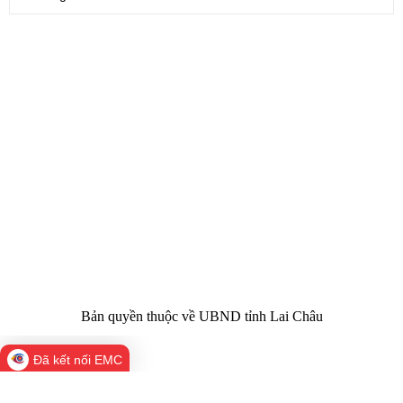
CỔNG THÔNG TIN ĐIỆN TỬ TỈNH LAI CHÂU
Cơ quan chủ
Ủy ban nhân dân tỉnh Lai Châu
quản:
31/GP-TTĐT do Sở Văn hóa, Thể thao và
Giấy phép số:
Du lịch cấp 17/4/2026
Chịu trách
Hoàng Minh Hải - Chánh Văn phòng UBND
nhiệm chính:
tỉnh Lai Châu
Trụ sở:
Tầng 1,2,3 nhà B - Trung tâm Hành chính -
Điện thoại | Fax:
Chính trị tỉnh Lai Châu
Email:
02133.876.337; 02133.876.359 |
02133.876.356
laichau@chinhphu.vn
Bản quyền thuộc về UBND tỉnh Lai Châu
Đã kết nối EMC