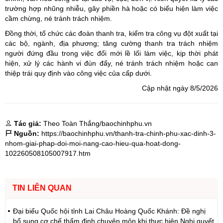
trường hợp nhũng nhiễu, gây phiền hà hoặc có biểu hiện làm việc
cầm chừng, né tránh trách nhiệm.
Đồng thời, tổ chức các đoàn thanh tra, kiểm tra công vụ đột xuất tại
các bộ, ngành, địa phương; tăng cường thanh tra trách nhiệm
người đứng đầu trong việc đổi mới lề lối làm việc, kịp thời phát
hiện, xử lý các hành vi đùn đẩy, né tránh trách nhiệm hoặc can
thiệp trái quy định vào công việc của cấp dưới.
Cập nhật ngày 8/5/2026
Tác giả:
Theo Toàn Thắng/baochinhphu.vn
Nguồn:
https://baochinhphu.vn/thanh-tra-chinh-phu-xac-dinh-3-
nhom-giai-phap-doi-moi-nang-cao-hieu-qua-hoat-dong-
102260508105007917.htm
TIN LIÊN QUAN
Đại biểu Quốc hội tỉnh Lai Châu Hoàng Quốc Khánh: Đề nghị
bổ sung cơ chế thẩm định chuyên môn khi thực hiện Nghị quyết