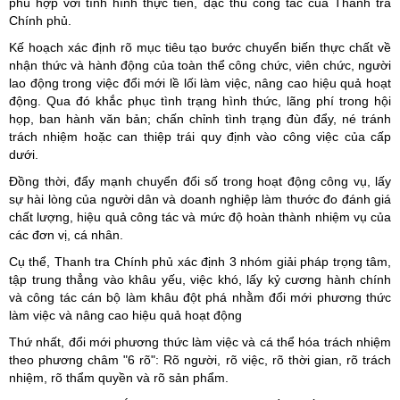
phù hợp với tình hình thực tiễn, đặc thù công tác của Thanh tra
Chính phủ.
Kế hoạch xác định rõ mục tiêu tạo bước chuyển biến thực chất về
nhận thức và hành động của toàn thể công chức, viên chức, người
lao động trong việc đổi mới lề lối làm việc, nâng cao hiệu quả hoạt
động. Qua đó khắc phục tình trạng hình thức, lãng phí trong hội
họp, ban hành văn bản; chấn chỉnh tình trạng đùn đẩy, né tránh
trách nhiệm hoặc can thiệp trái quy định vào công việc của cấp
dưới.
Đồng thời, đẩy mạnh chuyển đổi số trong hoạt động công vụ, lấy
sự hài lòng của người dân và doanh nghiệp làm thước đo đánh giá
chất lượng, hiệu quả công tác và mức độ hoàn thành nhiệm vụ của
các đơn vị, cá nhân.
Cụ thể, Thanh tra Chính phủ xác định 3 nhóm giải pháp trọng tâm,
tập trung thẳng vào khâu yếu, việc khó, lấy kỷ cương hành chính
và công tác cán bộ làm khâu đột phá nhằm đổi mới phương thức
làm việc và nâng cao hiệu quả hoạt động
Thứ nhất, đổi mới phương thức làm việc và cá thể hóa trách nhiệm
theo phương châm "6 rõ": Rõ người, rõ việc, rõ thời gian, rõ trách
nhiệm, rõ thẩm quyền và rõ sản phẩm.