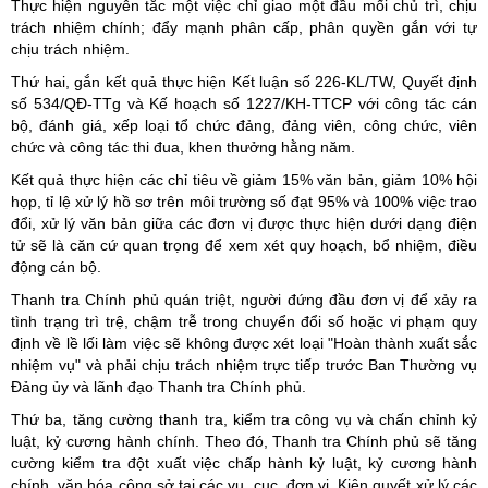
Thực hiện nguyên tắc một việc chỉ giao một đầu mối chủ trì, chịu
trách nhiệm chính; đẩy mạnh phân cấp, phân quyền gắn với tự
chịu trách nhiệm.
Thứ hai, gắn kết quả thực hiện Kết luận số 226-KL/TW, Quyết định
số 534/QĐ-TTg và Kế hoạch số 1227/KH-TTCP với công tác cán
bộ, đánh giá, xếp loại tổ chức đảng, đảng viên, công chức, viên
chức và công tác thi đua, khen thưởng hằng năm.
Kết quả thực hiện các chỉ tiêu về giảm 15% văn bản, giảm 10% hội
họp, tỉ lệ xử lý hồ sơ trên môi trường số đạt 95% và 100% việc trao
đổi, xử lý văn bản giữa các đơn vị được thực hiện dưới dạng điện
tử sẽ là căn cứ quan trọng để xem xét quy hoạch, bổ nhiệm, điều
động cán bộ.
Thanh tra Chính phủ quán triệt, người đứng đầu đơn vị để xảy ra
tình trạng trì trệ, chậm trễ trong chuyển đổi số hoặc vi phạm quy
định về lề lối làm việc sẽ không được xét loại "Hoàn thành xuất sắc
nhiệm vụ" và phải chịu trách nhiệm trực tiếp trước Ban Thường vụ
Đảng ủy và lãnh đạo Thanh tra Chính phủ.
Thứ ba, tăng cường thanh tra, kiểm tra công vụ và chấn chỉnh kỷ
luật, kỷ cương hành chính. Theo đó, Thanh tra Chính phủ sẽ tăng
cường kiểm tra đột xuất việc chấp hành kỷ luật, kỷ cương hành
chính, văn hóa công sở tại các vụ, cục, đơn vị. Kiên quyết xử lý các