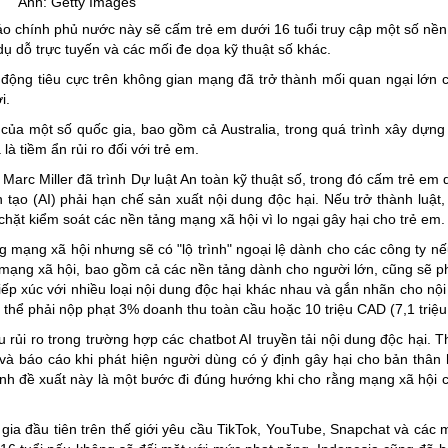
Ảnh:
Getty
Images
ng hợp
Giảm nghèo bền vững
 chính phủ nước này sẽ cấm trẻ em dưới 16 tuổi truy cập một số nề
ụ dỗ trực tuyến và các mối đe dọa kỹ thuật số khác.
Đưa nghị quyết của Đảng v
 động tiêu cực trên không gian mạng đã trở thành mối quan ngại lớn 
Bầu cử đại biểu Quốc hội k
i.
Đại hội Đảng các cấp
ủa một số quốc gia, bao gồm cả Australia, trong quá trình xây dựng
à tiềm ẩn rủi ro đối với trẻ em.
Gia đình hạnh phúc bền vữ
arc Miller đã trình Dự luật An toàn kỹ thuật số, trong đó cấm trẻ em d
An toàn thông tin
 tạo (AI) phải hạn chế sản xuất nội dung độc hại. Nếu trở thành luật
Thông tin biên giới
chặt kiểm soát các nền tảng mạng xã hội vì lo ngại gây hại cho trẻ em.
 mạng xã hội nhưng sẽ có "lộ trình" ngoại lệ dành cho các công ty n
Người Việt Nam ưu tiên dùn
mạng xã hội, bao gồm cả các nền tảng dành cho người lớn, cũng sẽ ph
Điểm báo
 tiếp xúc với nhiều loại nội dung độc hại khác nhau và gắn nhãn cho nộ
thể phải nộp phạt 3% doanh thu toàn cầu hoặc 10 triệu CAD (7,1 triệ
Phóng sự ảnh
 rủi ro trong trường hợp các chatbot AI truyền tải nội dung độc hại. T
Chuyên mục khác
và báo cáo khi phát hiện người dùng có ý định gây hại cho bản thân
nh đề xuất này là một bước đi đúng hướng khi cho rằng mạng xã hội c
 gia đầu tiên trên thế giới yêu cầu TikTok, YouTube, Snapchat và các 