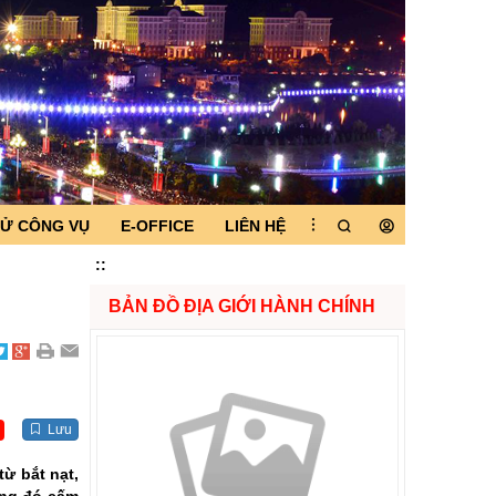
TỬ CÔNG VỤ
E-OFFICE
LIÊN HỆ
:
:
BẢN ĐỒ ĐỊA GIỚI HÀNH CHÍNH
Lưu
từ bắt nạt,