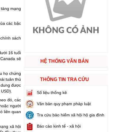
n tảng mạng
ào cuộc sống
của các bậc
hóa XVI và đại biểu Hội đồng nhân dân các cấp nhiệm kỳ 2026 - 2031
 chính sách
ng
ưới 16 tuổi
, Canada sẽ
HỆ THỐNG VĂN BẢN
ếu họ chứng
g hàng Việt Nam
ải tuân thủ
THÔNG TIN TRA CỨU
i dung được
u USD).
Số liệu thống kê
heo đó, các
Văn bản quy phạm pháp luật
 hoặc người
ó liên quan
Tra cứu bảo hiểm xã hội hộ gia đình
Báo cáo kinh tế - xã hội
mạng xã hội