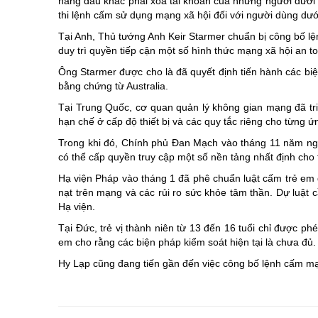
hàng đầu khác phải xóa tài khoản của những người dưới 
thi lệnh cấm sử dụng mạng xã hội đối với người dùng dướ
Tại Anh, Thủ tướng Anh Keir Starmer chuẩn bị công bố lệnh
duy trì quyền tiếp cận một số hình thức mạng xã hội an t
Ông Starmer được cho là đã quyết định tiến hành các biệ
bằng chứng từ Australia.
Tại Trung Quốc, cơ quan quản lý không gian mạng đã triể
hạn chế ở cấp độ thiết bị và các quy tắc riêng cho từng ứ
Trong khi đó, Chính phủ Đan Mạch vào tháng 11 năm ngoá
có thể cấp quyền truy cập một số nền tảng nhất định cho t
Hạ viện Pháp vào tháng 1 đã phê chuẩn luật cấm trẻ em 
nạt trên mạng và các rủi ro sức khỏe tâm thần. Dự luật 
Hạ viện.
Tại Đức, trẻ vị thành niên từ 13 đến 16 tuổi chỉ được 
em cho rằng các biện pháp kiểm soát hiện tại là chưa đủ.
Hy Lạp cũng đang tiến gần đến việc công bố lệnh cấm mạn