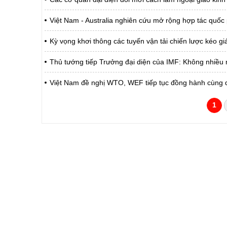
Việt Nam - Australia nghiên cứu mở rộng hợp tác quốc 
Kỳ vọng khơi thông các tuyến vận tải chiến lược kéo g
Thủ tướng tiếp Trưởng đại diện của IMF: Không nhiều 
Việt Nam đề nghị WTO, WEF tiếp tục đồng hành cùng qu
1
CỔNG THÔNG TIN ĐIỆN TỬ TỈNH LAI 
Cơ quan chủ quản:
Ủy ban nhân dân tỉnh La
Giấy phép số:
31/GP-TTĐT do Sở Văn h
Chịu trách nhiệm chính:
Hoàng Minh Hải - Chánh
Trụ sở:
Tầng 1,2,3 nhà B - Trung
Điện thoại | Fax:
02133.876.337; 02133.8
Email:
laichau@chinhphu.vn