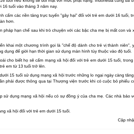
16 tuổi nếu không sẽ đối mặt với mức phạt nặng. Indonesia cũng đã b
i 16 tuổi vào tháng 3 năm nay.
 cấm các nền tảng trực tuyến "gây hại" đối với trẻ em dưới 16 tuổi, t
oàn hơn.
n pháp hạn chế sau khi trò chuyện với các bậc cha mẹ bị mất con và 
n khai một chương trình gọi là "chế độ dành cho trẻ vị thành niên", 
ng dụng để giới hạn thời gian sử dụng màn hình tùy thuộc vào độ tuổi.
i cho biết họ sẽ cấm mạng xã hội đối với trẻ em dưới 15 tuổi, trong
rẻ em từ 13 tuổi trở lên.
dưới 15 tuổi sử dụng mạng xã hội trước những lo ngại ngày càng tăng
cần phải được thông qua tại Thượng viện trước khi có cuộc bỏ phiếu cu
phép sử dụng mạng xã hội nếu có sự đồng ý của cha mẹ. Các nhà bảo v
g xã hội đối với trẻ em dưới 15 tuổi.
Cập nhậ