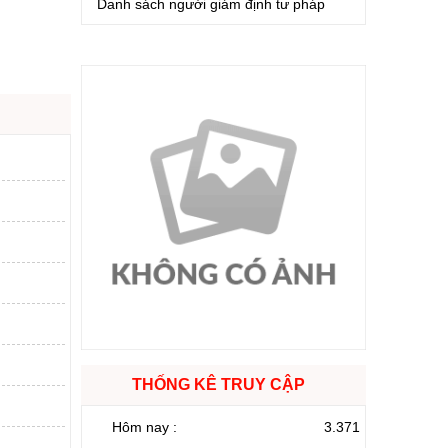
Danh sách người giám định tư pháp
THỐNG KÊ TRUY CẬP
Hôm nay :
3.371