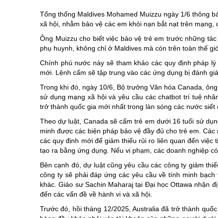
Chuyên đề tổ
Tổng thống Maldives Mohamed Muizzu ngày 1/6 thông báo
xã hội, nhằm bảo vệ các em khỏi nạn bắt nạt trên mạng, d
Ông Muizzu cho biết việc bảo vệ trẻ em trước những tác
phụ huynh, không chỉ ở Maldives mà còn trên toàn thế giớ
Chính phủ nước này sẽ tham khảo các quy định pháp lý c
mới. Lệnh cấm sẽ tập trung vào các ứng dụng bị đánh giá l
Trong khi đó, ngày 10/6, Bộ trưởng Văn hóa Canada, ông M
sử dụng mạng xã hội và yêu cầu các chatbot trí tuệ nhân
trở thành quốc gia mới nhất trong làn sóng các nước siết 
Theo dự luật, Canada sẽ cấm trẻ em dưới 16 tuổi sử dụng
minh được các biện pháp bảo vệ đầy đủ cho trẻ em. Các 
các quy định mới để giảm thiểu rủi ro liên quan đến việc
tạo ra bằng ứng dụng. Nếu vi phạm, các doanh nghiệp có 
Bên cạnh đó, dự luật cũng yêu cầu các công ty giảm thiểu
công ty sẽ phải đáp ứng các yêu cầu về tính minh bạch 
khác. Giáo sư Sachin Maharaj tại Đại học Ottawa nhận đị
đến các vấn đề về hành vi và xã hội.
Trước đó, hồi tháng 12/2025, Australia đã trở thành quốc