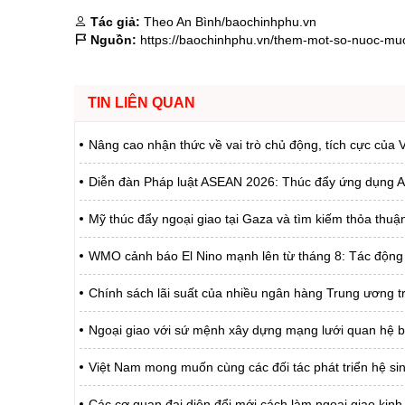
Tác giả:
Theo An Bình/baochinhphu.vn
Nguồn:
https://baochinhphu.vn/them-mot-so-nuoc-m
TIN LIÊN QUAN
Nâng cao nhận thức về vai trò chủ động, tích cực của
Diễn đàn Pháp luật ASEAN 2026: Thúc đẩy ứng dụng AI 
Mỹ thúc đẩy ngoại giao tại Gaza và tìm kiếm thỏa thuận
WMO cảnh báo El Nino mạnh lên từ tháng 8: Tác động t
Chính sách lãi suất của nhiều ngân hàng Trung ương t
Ngoại giao với sứ mệnh xây dựng mạng lưới quan hệ b
Việt Nam mong muốn cùng các đối tác phát triển hệ sin
Các cơ quan đại diện đổi mới cách làm ngoại giao kinh