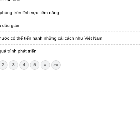
phòng trên lĩnh vực tiềm năng
iá dầu giảm
nước có thể tiến hành những cải cách như Việt Nam
á trình phát triển
2
3
4
5
»
»»
CHÂU
i Châu
óa, Thể thao và Du lịch cấp 17/4/2026
 Văn phòng UBND tỉnh Lai Châu
 tâm Hành chính - Chính trị tỉnh Lai Châu
76.359 | 02133.876.356