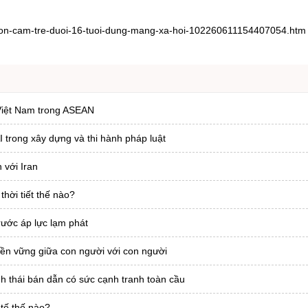
uon-cam-tre-duoi-16-tuoi-dung-mang-xa-hoi-102260611154407054.htm
 Việt Nam trong ASEAN
trong xây dựng và thi hành pháp luật
 với Iran
hời tiết thế nào?
rước áp lực lạm phát
ền vững giữa con người với con người
h thái bán dẫn có sức cạnh tranh toàn cầu
 tế thế nào?