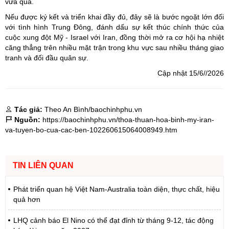
vừa qua.
Nếu được ký kết và triển khai đầy đủ, đây sẽ là bước ngoặt lớn đối
với tình hình Trung Đông, đánh dấu sự kết thúc chính thức của
cuộc xung đột Mỹ - Israel với Iran, đồng thời mở ra cơ hội hạ nhiệt
căng thẳng trên nhiều mặt trận trong khu vực sau nhiều tháng giao
tranh và đối đầu quân sự.
Cập nhật 15/6//2026
Tác giả:
Theo An Bình/baochinhphu.vn
Nguồn:
https://baochinhphu.vn/thoa-thuan-hoa-binh-my-iran-
va-tuyen-bo-cua-cac-ben-102260615064008949.htm
TIN LIÊN QUAN
Phát triển quan hệ Việt Nam-Australia toàn diện, thực chất, hiệu
quả hơn
LHQ cảnh báo El Nino có thể đạt đỉnh từ tháng 9-12, tác động