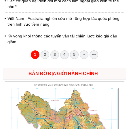
Các cơ quan đại diện đổi mới cách làm ngoại giao kinh tế thế
nào?
Việt Nam - Australia nghiên cứu mở rộng hợp tác quốc phòng
trên lĩnh vực tiềm năng
Kỳ vọng khơi thông các tuyến vận tải chiến lược kéo giá dầu
giảm
1
2
3
4
5
»
»»
BẢN ĐỒ ĐỊA GIỚI HÀNH CHÍNH