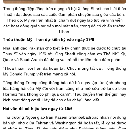
Trong thông điệp đăng trên mạng xã hội X, ông
Sharif
cho biết thỏa
thuận đạt được sau các cuộc đàm phán chuyên sâu giữa các bên.
Theo đó, Mỹ và
Iran
nhất trí chấm dứt ngay lập tức và vĩnh viễn
các hoạt động quân sự trên mọi mặt trận, trong đó có chiến trường
Liban
.
Thỏa thuận Mỹ - Iran dự kiến ký vào ngày 19/6
Nhà lãnh đạo Pakistan cho biết lễ ký chính thức sẽ được tổ chức tại
Thụy Sĩ vào ngày 19/6 tới. Ông Sharif cũng cảm ơn Thổ Nhĩ Kỳ,
Qatar và Saudi Arabia đã đóng vai trò hỗ trợ tiến trình đàm phán.
"Thỏa thuận với Iran đã hoàn tất. Chúc mừng tất cả", Tổng thống
Mỹ Donald Trump viết trên mạng xã hội.
Tổng thống Trump cũng thông báo dỡ bỏ ngay lập tức lệnh phong
tỏa hàng hải của Mỹ đối với Iran, cũng như mở cửa trở lại eo biển
Hormuz "mà không có phí quá cảnh". "Tàu thuyền trên thế giới hãy
kích hoạt động cơ đi. Hãy để cho dầu chảy", ông viết.
Hai vấn đề có hiệu lực ngay từ 15/6
Thứ trưởng Ngoại giao Iran Kazem Gharibabadi xác nhận nội dung
bản ghi nhớ giữa Tehran và Washington đã hoàn tất, lễ ký sẽ được
tổ chức tại Thụy Sĩ vào thời điểm như Pakistan thông báo. Ông