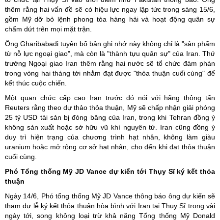
thêm rằng hai vấn đề sẽ có hiệu lực ngay lập tức trong sáng 15/6,
gồm Mỹ dỡ bỏ lệnh phong tỏa hàng hải và hoạt động quân sự
chấm dứt trên mọi mặt trận.
Ông Gharibabadi tuyên bố bản ghi nhớ này không chỉ là "sản phẩm
từ nỗ lực ngoại giao", mà còn là "thành tựu quân sự" của Iran. Thứ
trưởng Ngoại giao Iran thêm rằng hai nước sẽ tổ chức đàm phán
trong vòng hai tháng tới nhằm đạt được "thỏa thuận cuối cùng" để
kết thúc cuộc chiến.
Một quan chức cấp cao Iran trước đó nói với hãng thông tấn
Reuters rằng theo dự thảo thỏa thuận, Mỹ sẽ chấp nhận giải phóng
25 tỷ USD tài sản bị đóng băng của Iran, trong khi Tehran đồng ý
không sản xuất hoặc sở hữu vũ khí nguyên tử. Iran cũng đồng ý
duy trì hiện trạng của chương trình hạt nhân, không làm giàu
uranium hoặc mở rộng cơ sở hạt nhân, cho đến khi đạt thỏa thuận
cuối cùng.
Phó Tổng thống Mỹ JD Vance dự kiến tới Thụy Sĩ ký kết thỏa
thuận
Ngày 14/6, Phó tổng thống Mỹ JD Vance thông báo ông dự kiến sẽ
tham dự lễ ký kết thỏa thuận hòa bình với Iran tại Thụy Sĩ trong vài
ngày tới, song không loại trừ khả năng Tổng thống Mỹ Donald