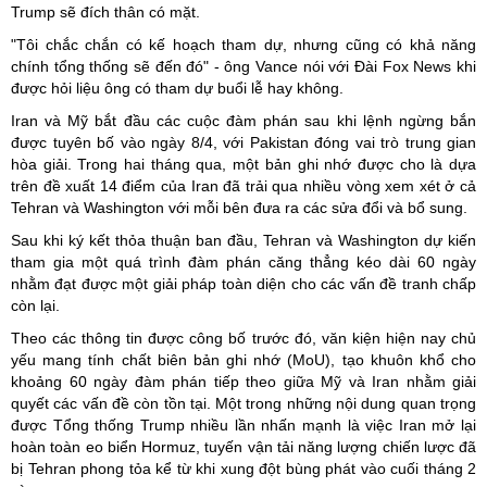
Trump sẽ đích thân có mặt.
"Tôi chắc chắn có kế hoạch tham dự, nhưng cũng có khả năng
chính tổng thống sẽ đến đó" - ông Vance nói với Đài Fox News khi
được hỏi liệu ông có tham dự buổi lễ hay không.
Iran và Mỹ bắt đầu các cuộc đàm phán sau khi lệnh ngừng bắn
được tuyên bố vào ngày 8/4, với Pakistan đóng vai trò trung gian
hòa giải. Trong hai tháng qua, một bản ghi nhớ được cho là dựa
trên đề xuất 14 điểm của Iran đã trải qua nhiều vòng xem xét ở cả
Tehran và Washington với mỗi bên đưa ra các sửa đổi và bổ sung.
Sau khi ký kết thỏa thuận ban đầu, Tehran và Washington dự kiến
tham gia một quá trình đàm phán căng thẳng kéo dài 60 ngày
nhằm đạt được một giải pháp toàn diện cho các vấn đề tranh chấp
còn lại.
Theo các thông tin được công bố trước đó, văn kiện hiện nay chủ
yếu mang tính chất biên bản ghi nhớ (MoU), tạo khuôn khổ cho
khoảng 60 ngày đàm phán tiếp theo giữa Mỹ và Iran nhằm giải
quyết các vấn đề còn tồn tại. Một trong những nội dung quan trọng
được Tổng thống Trump nhiều lần nhấn mạnh là việc Iran mở lại
hoàn toàn eo biển Hormuz, tuyến vận tải năng lượng chiến lược đã
bị Tehran phong tỏa kể từ khi xung đột bùng phát vào cuối tháng 2