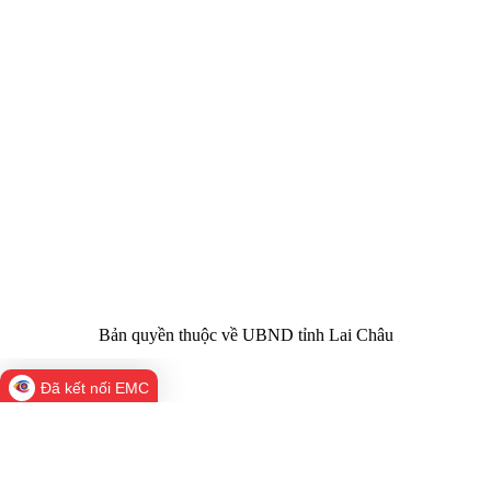
CỔNG THÔNG TIN ĐIỆN TỬ TỈNH LAI CHÂU
Cơ quan chủ
Ủy ban nhân dân tỉnh Lai Châu
quản:
31/GP-TTĐT do Sở Văn hóa, Thể thao và
Giấy phép số:
Du lịch cấp 17/4/2026
Chịu trách
Hoàng Minh Hải - Chánh Văn phòng UBND
nhiệm chính:
tỉnh Lai Châu
Trụ sở:
Tầng 1,2,3 nhà B - Trung tâm Hành chính -
Điện thoại | Fax:
Chính trị tỉnh Lai Châu
Email:
02133.876.337; 02133.876.359 |
02133.876.356
laichau@chinhphu.vn
Bản quyền thuộc về UBND tỉnh Lai Châu
Đã kết nối EMC