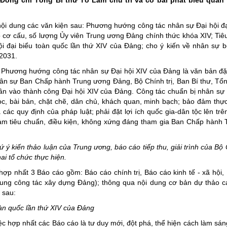
 Đồng chí Tổng Bí thư Tô Lâm chủ trì và có bài phát biểu quan 
ười ứng cử đại biểu hội đồng nhân dân tỉnh lai châu
g nghệ, đổi mới sáng tạo và chuyển đổi số
t đất đai năm 2024
 khách
Lai Châu đất và người
 dung các văn kiện sau: Phương hướng công tác nhân sự Đại hội đạ
cơ cấu, số lượng Ủy viên Trung ương Đảng chính thức khóa XIV; Tiê
a Đảng
nghiệm trực tuyến “Tìm hiểu về học tập và làm theo tư tưởng, đạo đức
ội
Lễ hội văn hóa
ội đại biểu toàn quốc lần thứ XIV của Đảng; cho ý kiến về nhân sự 
ức bộ máy của Hệ thống chính trị
Văn hóa ẩm thực
 2031.
ăm Ngày Báo chí cách mạng Việt Nam (21/6/1925 - 21/6/2025)
Phương hướng công tác nhân sự Đại hội XIV của Đảng là văn bản đặ
hân sự Ban Chấp hành Trung ương Đảng, Bộ Chính trị, Ban Bí thư, Tổn
 nhà tạm, nhà dột nát
n vào thành công Đại hội XIV của Đảng. Công tác chuẩn bị nhân sự 
c, bài bản, chặt chẽ, dân chủ, khách quan, minh bạch; bảo đảm thự
m Ngày Tổng tuyển cử đầu tiên bầu Quốc hội Việt Nam
ác quy định của pháp luật; phải đặt lợi ích quốc gia-dân tộc lên trên
i hội Đảng các cấp
đảm tiêu chuẩn, điều kiện, không xứng đáng tham gia Ban Chấp hành
 chính
 kiến thảo luận của Trung ương, báo cáo tiếp thu, giải trình của Bộ C
m theo tư tưởng, đạo đức, phong cách Hồ Chí Minh
ai tổ chức thực hiện.
 thôn mới
 nhất 3 Báo cáo gồm: Báo cáo chính trị, Báo cáo kinh tế - xã hội,
dung công tác xây dựng Đảng); thông qua nội dung cơ bản dự thảo c
 đảo
 sau:
ước
toàn quốc lần thứ XIV của Đảng
thông
hợp nhất các Báo cáo là tư duy mới, đột phá, thể hiện cách làm sáng