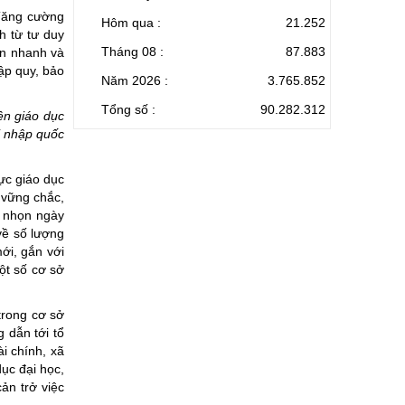
"Tăng cường
Hôm qua :
21.252
h từ tư duy
Tháng 08 :
87.883
iển nhanh và
ập quy, bảo
Năm 2026 :
3.765.852
Tổng số :
90.282.312
ện giáo dục
i nhập quốc
ực giáo dục
 vững chắc,
i nhọn ngày
về số lượng
ới, gắn với
ột số cơ sở
trong cơ sở
 dẫn tới tổ
i chính, xã
ục đại học,
ản trở việc