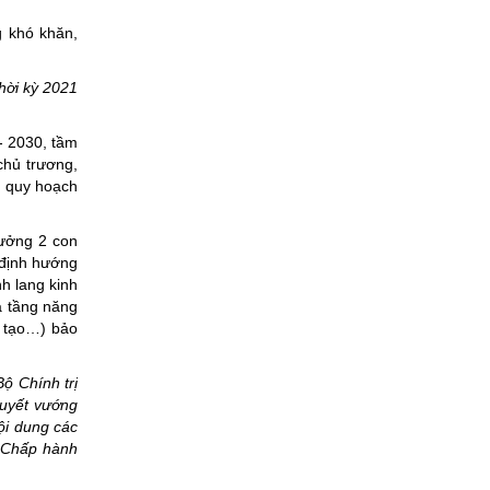
 khó khăn,
hời kỳ 2021
- 2030, tầm
chủ trương,
, quy hoạch
rưởng 2 con
 định hướng
nh lang kinh
hạ tầng năng
g tạo…) bảo
ộ Chính trị
quyết vướng
ội dung các
n Chấp hành