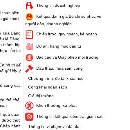
Thông tin doanh nghiệp
 thực hiện,
Kết quả đánh giá Bộ chỉ số phục vụ
h giá khách
người dân, doanh nghiệp
IV của Đảng
Chiến lược, quy hoạch, kế hoạch
ều lệ Đảng,
m thành lập
Dự án, hạng mục đầu tư
ực tiễn thi
Báo cáo và Giấy phép môi trường
hính trị để
Đấu thầu, mua sắm công
ể gửi lấy ý
Chương trình, đề tài khoa học
bổ sung các
Công khai ngân sách
Giá thị trường
ện thể chế,
Khen thưởng, xử phạt
 cao
ết quả quan
Thông tin kết quả kiểm tra, giám sát
u được thực
n Chấp hành
Thông tin vi phạm về đất đai