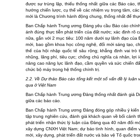
được sự trùng lặp, thiếu thống nhất giữa các Báo cáo, t
Chuyên đề tổ
hướng chiến lược, cụ thể về các nhiệm vụ trọng tâm, các
mới là Chương trình hành động chung, thống nhất để thực 
Ban Chấp hành Trung ương Đảng yêu cầu Báo cáo chính t
ánh đúng thực tiễn phát triển của đất nước; xác định rõ
nữa, gắn với 2 mục tiêu: 100 năm dưới sự lãnh đạo củ
mới, bao gồm khoa học công nghệ, đổi mới sáng tạo, chuy
thế của hội nhập quốc tế sâu rộng; khẳng định vai tr
nhũng, lãng phí, tiêu cực; chống chủ nghĩa cá nhân, lợi 
nâng cao năng lực lãnh đạo, cầm quyền và sức chiến đấ
chức bộ máy trong hệ thống chính trị.
2.2. Về Dự thảo Báo cáo tổng kết một số vấn đề lý luận 
qua ở Việt Nam
Ban Chấp hành Trung ương Đảng thống nhất đánh giá Dự 
giữa các báo cáo.
Ban Chấp hành Trung ương Đảng đóng góp nhiều ý kiến sâu
tập trung nghiên cứu, đánh giá khách quan về bối cảnh t
phát triển nhận thức lý luận của Đảng qua 40 năm đổi mớ
xây dựng CNXH Việt Nam; dự báo tình hình, quan điểm và
mới, xây dựng, phát triển đất nước và bảo vệ Tổ quốc tro