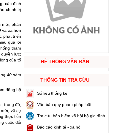
g, các định
o chính trị
ào cuộc sống
i mới, phản
hóa XVI và đại biểu Hội đồng nhân dân các cấp nhiệm kỳ 2026 - 2031
0 và xa hơn
 phát triển
iệu quả lợi
ng
 chống tham
 quyền lực;
động của tổ
HỆ THỐNG VĂN BẢN
g hàng Việt Nam
rong 40 năm
THÔNG TIN TRA CỨU
đảm đồng bộ
Số liệu thống kê
Văn bản quy phạm pháp luật
, trong đó,
 mới; về sự
Tra cứu bảo hiểm xã hội hộ gia đình
g thực tiễn
ng cuộc đổi
Báo cáo kinh tế - xã hội