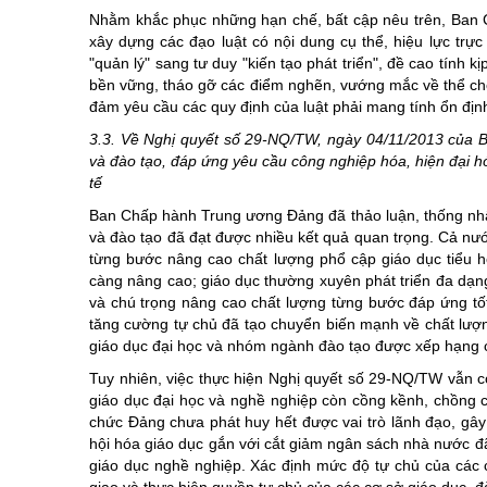
Nhằm khắc phục những hạn chế, bất cập nêu trên, Ban 
xây dựng các đạo luật có nội dung cụ thể, hiệu lực trự
"quản lý" sang tư duy "kiến tạo phát triển", đề cao tính 
bền vững, tháo gỡ các điểm nghẽn, vướng mắc về thể chế
đảm yêu cầu các quy định của luật phải mang tính ổn định, 
3.3.
Về Nghị quyết số 29-NQ/TW, ngày 04/11/2013 của B
và đào tạo, đáp ứng yêu cầu công nghiệp hóa, hiện đại hó
tế
Ban Chấp hành Trung ương Đảng đã thảo luận, thống nhấ
và đào tạo đã đạt được nhiều kết quả quan trọng. Cả nướ
từng bước nâng cao chất lượng phổ cập giáo dục tiểu h
càng nâng cao; giáo dục thường xuyên phát triển đa dạng
và chú trọng nâng cao chất lượng từng bước đáp ứng tốt 
tăng cường tự chủ đã tạo chuyển biến mạnh về chất lượn
giáo dục đại học và nhóm ngành đào tạo được xếp hạng ca
Tuy nhiên, việc thực hiện Nghị quyết số 29-NQ/TW vẫn c
giáo dục đại học và nghề nghiệp còn cồng kềnh, chồng ch
chức Đảng chưa phát huy hết được vai trò lãnh đạo, gây
hội hóa giáo dục gắn với cắt giảm ngân sách nhà nước đã
giáo dục nghề nghiệp. Xác định mức độ tự chủ của các c