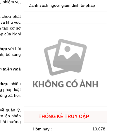
, nhiệm vụ,
Danh sách người giám định tư pháp
à chưa phát
ế và khu vực
n tạo cơ sở
áp của Nghị
hợp với bối
nh, bổ sung
n thiện Nhà
 được nhiều
g pháp luật
ống xã hội;
về quản lý,
ền lập pháp
THỐNG KÊ TRUY CẬP
phải thường
Hôm nay :
10.678