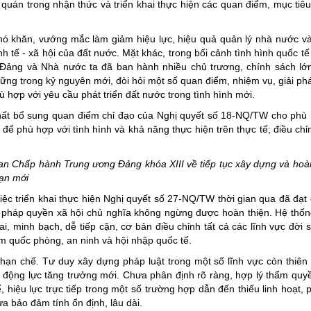
 quán trong nhận thức và triển khai thực hiện các quan điểm, mục tiêu
khó khăn, vướng mắc làm giảm hiệu lực, hiệu quả quản lý nhà nước v
nh tế - xã hội của đất nước. Mặt khác, trong bối cảnh tình hình quốc t
 Đảng và Nhà nước ta đã ban hành nhiều chủ trương, chính sách lớ
 vững trong kỷ nguyên mới, đòi hỏi một số quan điểm, nhiệm vụ, giải ph
hợp với yêu cầu phát triển đất nước trong tình hình mới.
ất bổ sung quan điểm chỉ đạo của Nghị quyết số 18-NQ/TW cho phù 
ể phù hợp với tình hình và khả năng thực hiện trên thực tế; điều chỉ
an Chấp hành Trung ương Đảng khóa XIII về tiếp tục xây dựng và hoà
oạn mới
c triển khai thực hiện Nghị quyết số 27-NQ/TW thời gian qua đã đạt
c pháp quyền xã hội chủ nghĩa không ngừng được hoàn thiện. Hệ thốn
, minh bạch, dễ tiếp cận, cơ bản điều chỉnh tất cả các lĩnh vực đời s
đảm quốc phòng, an ninh và hội nhập quốc tế.
 hạn chế. Tư duy xây dựng pháp luật trong một số lĩnh vực còn thiên 
o động lực tăng trưởng mới. Chưa phân định rõ ràng, hợp lý thẩm quy
, hiệu lực trực tiếp trong một số trường hợp dẫn đến thiếu linh hoạt, 
a bảo đảm tính ổn định, lâu dài.