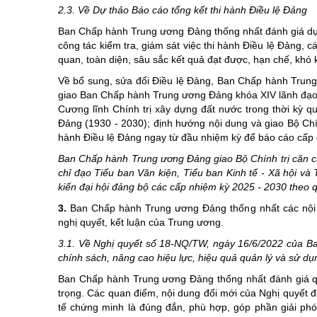
2.3. Về Dự thảo Báo cáo tổng kết thi hành Điều lệ Đảng
Ban Chấp hành Trung ương Đảng thống nhất đánh giá dự thả
công tác kiểm tra, giám sát việc thi hành Điều lệ Đảng,
quan, toàn diện, sâu sắc kết quả đạt được, hạn chế, khó
Về bổ sung, sửa đổi Điều lệ Đảng, Ban Chấp hành Trung
giao Ban Chấp hành Trung ương Đảng khóa XIV lãnh đạo, c
Cương lĩnh Chính trị xây dựng đất nước trong thời kỳ q
Đảng (1930 - 2030); định hướng nội dung và giao Bộ Chín
hành Điều lệ Đảng ngay từ đầu nhiệm kỳ để báo cáo cấp 
Ban Chấp hành Trung ương Đảng giao Bộ Chính trị căn cứ ý
chỉ đạo Tiểu ban Văn kiện, Tiểu ban Kinh tế - Xã hội và 
kiến đại hội đảng bộ các cấp nhiệm kỳ 2025 - 2030 theo q
3.
Ban Chấp hành Trung ương Đảng thống nhất các nội 
nghị quyết, kết luận của Trung ương.
3.1. Về Nghị quyết số 18-NQ/TW, ngày 16/6/2022 của Ban
chính sách, nâng cao hiệu lực, hiệu quả quản lý và sử dụ
Ban Chấp hành Trung ương Đảng thống nhất đánh giá q
trọng. Các quan điểm, nội dung đổi mới của Nghị quyết đ
tế chứng minh là đúng đắn, phù hợp, góp phần giải ph