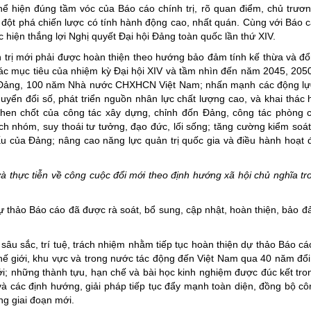
hể hiện đúng tầm vóc của Báo cáo chính trị, rõ quan điểm, chủ trươn
ng hợp
Giảm nghèo bền vững
 đột phá chiến lược có tính hành động cao, nhất quán. Cùng với Báo cá
hiện thắng lợi Nghị quyết Đại hội Đảng toàn quốc lần thứ XIV.
Đưa nghị quyết của Đảng v
rị mới phải được hoàn thiện theo hướng bảo đảm tính kế thừa và đổ
Bầu cử đại biểu Quốc hội k
 các mục tiêu của nhiệm kỳ Đại hội XIV và tầm nhìn đến năm 2045, 205
Đại hội Đảng các cấp
a Đảng, 100 năm Nhà nước CHXHCN Việt Nam; nhấn mạnh các động lực
ển đổi số, phát triển nguồn nhân lực chất lượng cao, và khai thác h
Gia đình hạnh phúc bền vữ
ò then chốt của công tác xây dựng, chỉnh đốn Đảng, công tác phòng
ích nhóm, suy thoái tư tưởng, đạo đức, lối sống; tăng cường kiểm soát
An toàn thông tin
u của Đảng; nâng cao năng lực quản trị quốc gia và điều hành hoạt 
Thông tin biên giới
Người Việt Nam ưu tiên dùn
và thực tiễn về công cuộc đổi mới theo định hướng xã hội chủ nghĩa t
Điểm báo
thảo Báo cáo đã được rà soát, bổ sung, cập nhật, hoàn thiện, bảo 
Phóng sự ảnh
Chuyên mục khác
 sắc, trí tuệ, trách nhiệm nhằm tiếp tục hoàn thiện dự thảo Báo cáo
hế giới, khu vực và trong nước tác động đến Việt Nam qua 40 năm đổi
i; những thành tựu, hạn chế và bài học kinh nghiệm được đúc kết tron
 các định hướng, giải pháp tiếp tục đẩy mạnh toàn diện, đồng bộ cô
ng giai đoạn mới.