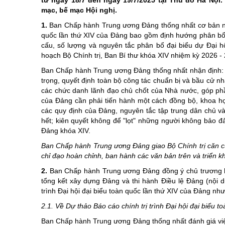
từ ngày 18/7 đến ngày 19/7/2025 tại Thủ đô Hà Nội.
Di tích
chương trình hành động của ng
Khoa học, côn
mạc, bế mạc Hội nghị.
Các dân tộc
Điểm đến-Du khách
Giới thiệu Luậ
Điểm đến - Du
1.
Ban Chấp hành Trung ương Đảng thống nhất cơ bản nội
quốc lần thứ XIV của Đảng bao gồm định hướng phân bổ 
Các Huyện, Thành phố thuộc tỉnh
Bảo vệ nền tảng tư tưởng củ
Cuộc thi trắc 
Văn hóa - Lễ h
cấu, số lượng và nguyên tắc phân bổ đại biểu dự Đại h
Tinh gọn tổ ch
Ẩm thực
hoạch Bộ Chính trị, Ban Bí thư khóa XIV nhiệm kỳ 2026 -
Kỷ niệm 100 n
Ban Chấp hành Trung ương Đảng thống nhất nhận định: 
trọng, quyết định toàn bộ công tác chuẩn bị và bầu cử n
Chung tay xóa
các chức danh lãnh đạo chủ chốt của Nhà nước, góp phầ
của Đảng cần phải tiến hành một cách đồng bộ, khoa họ
Kỷ niệm 80 nă
các quy định của Đảng, nguyên tắc tập trung dân chủ và c
Nghị quyết Đạ
hết; kiên quyết không để "lọt" những người không bảo 
Đảng khóa XIV.
Cải cách hành
Ban Chấp hành Trung ương Đảng giao Bộ Chính trị căn cứ ý
Học tập và là
chỉ đạo hoàn chỉnh, ban hành các văn bản trên và triển kh
Xây dựng nông
2.
Ban Chấp hành Trung ương Đảng đồng ý chủ trương hợp
tổng kết xây dựng Đảng và thi hành Điều lệ Đảng (nội 
Biên giới - Hải
trình Đại hội đại biểu toàn quốc lần thứ XIV của Đảng như
Thi đua yêu n
2.1. Về Dự thảo Báo cáo chính trị trình Đại hội đại biểu 
An toàn giao 
Ban Chấp hành Trung ương Đảng thống nhất đánh giá việc 