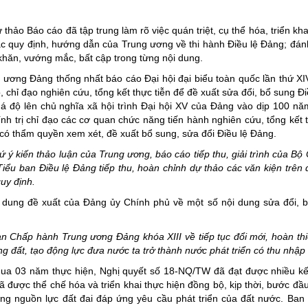
o Báo cáo đã tập trung làm rõ việc quán triệt, cụ thể hóa, triển khai
 các quy định, hướng dẫn của Trung ương về thi hành Điều lệ Đảng; đán
 khăn, vướng mắc, bất cập trong từng nội dung.
 ương Đảng thống nhất báo cáo Đại hội đại biểu toàn quốc lần thứ X
hỉ đạo nghiên cứu, tổng kết thực tiễn để đề xuất sửa đổi, bổ sung Đi
uá độ lên chủ nghĩa xã hội trình Đại hội XV của Đảng vào dịp 100 nă
h trị chỉ đạo các cơ quan chức năng tiến hành nghiên cứu, tổng kết th
có thẩm quyền xem xét, đề xuất bổ sung, sửa đổi Điều lệ Đảng.
 kiến thảo luận của Trung ương, báo cáo tiếp thu, giải trình của Bộ C
Tiểu ban Điều lệ Đảng tiếp thu, hoàn chỉnh dự thảo các văn kiện trên đ
uy định.
dung đề xuất của Đảng ủy Chính phủ về một số nội dung sửa đổi, 
 Chấp hành Trung ương Đảng khóa XIII về tiếp tục đổi mới, hoàn thi
ng đất, tạo động lực đưa nước ta trở thành nước phát triển có thu nhập
ua 03 năm thực hiện, Nghị quyết số 18-NQ/TW đã đạt được nhiều k
ã được thể chế hóa và triển khai thực hiện đồng bộ, kịp thời, bước đầ
óng nguồn lực đất đai đáp ứng yêu cầu phát triển của đất nước. Ba