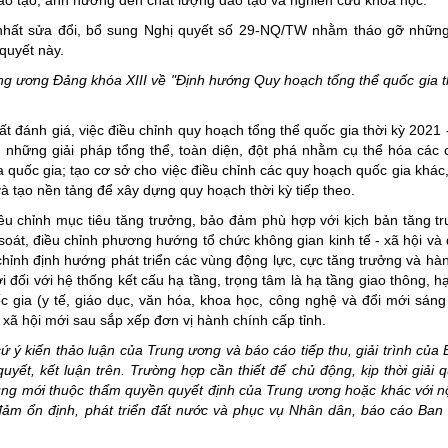
đào tạo, ảnh hưởng đến chất lượng đào tạo và nghiên cứu khoa học.
nhất sửa đổi, bổ sung Nghị quyết số 29-NQ/TW nhằm tháo gỡ những
quyết này.
ng ương Đảng khóa XIII về "Định hướng Quy hoạch tổng thể quốc gia t
đánh giá, việc điều chỉnh quy hoạch tổng thể quốc gia thời kỳ 2021 
 những giải pháp tổng thể, toàn diện, đột phá nhằm cụ thể hóa các 
ủa quốc gia; tạo cơ sở cho việc điều chỉnh các quy hoạch quốc gia khác
à tạo nền tảng để xây dựng quy hoạch thời kỳ tiếp theo.
u chỉnh mục tiêu tăng trưởng, bảo đảm phù hợp với kịch bản tăng t
 soát, điều chỉnh phương hướng tổ chức không gian kinh tế - xã hội và
ều chỉnh định hướng phát triển các vùng động lực, cực tăng trưởng và hà
i đối với hệ thống kết cấu hạ tầng, trọng tâm là hạ tầng giao thông, 
c gia (y tế, giáo dục, văn hóa, khoa học, công nghệ và đổi mới sán
xã hội mới sau sắp xếp đơn vị hành chính cấp tỉnh.
ý kiến thảo luận của Trung ương và báo cáo tiếp thu, giải trình của B
uyết, kết luận trên. Trường hợp cần thiết để chủ động, kịp thời giải 
dung mới thuộc thẩm quyền quyết định của Trung ương hoặc khác với n
o đảm ổn định, phát triển đất nước và phục vụ Nhân dân, báo cáo Ba