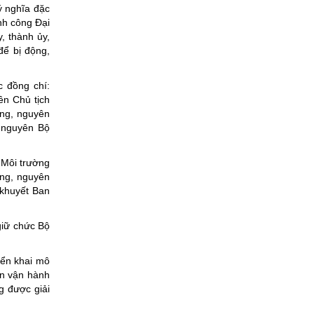
ý nghĩa đặc
ành công Đại
, thành ủy,
để bị động,
c đồng chí:
ên Chủ tịch
ảng, nguyên
, nguyên Bộ
 Môi trường
ảng, nguyên
khuyết Ban
giữ chức Bộ
iển khai mô
ản vận hành
g được giải