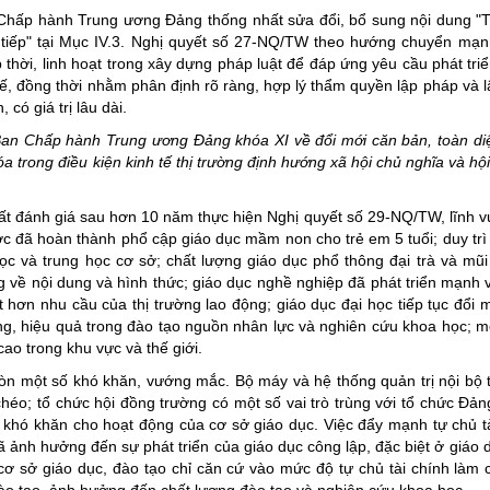
Chấp hành Trung ương Đảng thống nhất sửa đổi, bổ sung nội dung 
c tiếp" tại Mục IV.3. Nghị quyết số 27-NQ/TW theo hướng chuyển mạn
kịp thời, linh hoạt trong xây dựng pháp luật để đáp ứng yêu cầu phát tr
, đồng thời nhằm phân định rõ ràng, hợp lý thẩm quyền lập pháp và l
có giá trị lâu dài.
an Chấp hành Trung ương Đảng khóa XI về đổi mới căn bản, toàn di
a trong điều kiện kinh tế thị trường định hướng xã hội chủ nghĩa và hộ
t đánh giá sau hơn 10 năm thực hiện Nghị quyết số 29-NQ/TW, lĩnh v
c đã hoàn thành phổ cập giáo dục mầm non cho trẻ em 5 tuổi; duy trì
ọc và trung học cơ sở; chất lượng giáo dục phổ thông đại trà và mũ
 về nội dung và hình thức; giáo dục nghề nghiệp đã phát triển mạnh 
hơn nhu cầu của thị trường lao động; giáo dục đại học tiếp tục đổi m
g, hiệu quả trong đào tạo nguồn nhân lực và nghiên cứu khoa học; m
o trong khu vực và thế giới.
òn một số khó khăn, vướng mắc. Bộ máy và hệ thống quản trị nội bộ 
éo; tổ chức hội đồng trường có một số vai trò trùng với tổ chức Đảng
 khó khăn cho hoạt động của cơ sở giáo dục. Việc đẩy mạnh tự chủ tà
 ảnh hưởng đến sự phát triển của giáo dục công lập, đặc biệt ở giáo d
ơ sở giáo dục, đào tạo chỉ căn cứ vào mức độ tự chủ tài chính làm c