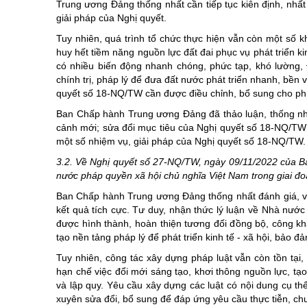
Trung ương Đảng thống nhất cần tiếp tục kiên định, nhất
giải pháp của Nghị quyết.
Tuy nhiên, quá trình tổ chức thực hiện vẫn còn một số 
huy hết tiềm năng nguồn lực đất đai phục vụ phát triển ki
có nhiều biến động nhanh chóng, phức tạp, khó lường,
chính trị, pháp lý để đưa đất nước phát triển nhanh, bền
quyết số 18-NQ/TW cần được điều chỉnh, bổ sung cho phù 
Ban Chấp hành Trung ương Đảng đã thảo luận, thống nh
cảnh mới; sửa đổi mục tiêu của Nghị quyết số 18-NQ/TW đ
một số nhiệm vụ, giải pháp của Nghị quyết số 18-NQ/TW.
3.2. Về Nghị quyết số 27-NQ/TW, ngày 09/11/2022 của B
nước pháp quyền xã hội chủ nghĩa Việt Nam trong giai đ
Ban Chấp hành Trung ương Đảng thống nhất đánh giá, việ
kết quả tích cực. Tư duy, nhận thức lý luận về Nhà nướ
được hình thành, hoàn thiện tương đối đồng bộ, công khai
tạo nền tảng pháp lý để phát triển kinh tế - xã hội, bảo 
Tuy nhiên, công tác xây dựng pháp luật vẫn còn tồn tại,
hạn chế việc đổi mới sáng tạo, khơi thông nguồn lực, tạ
và lập quy. Yêu cầu xây dựng các luật có nội dung cụ thể
xuyên sửa đổi, bổ sung để đáp ứng yêu cầu thực tiễn, chư