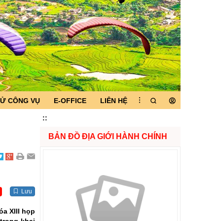
TỬ CÔNG VỤ
E-OFFICE
LIÊN HỆ
:
:
BẢN ĐỒ ĐỊA GIỚI HÀNH CHÍNH
Lưu
a XIII họp