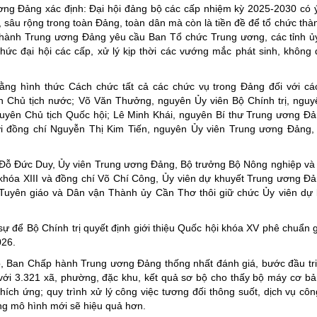
ng Đảng xác định: Đại hội đảng bộ các cấp nhiệm kỳ 2025-2030 có 
lớn, sâu rộng trong toàn Đảng, toàn dân mà còn là tiền đề để tổ chức th
 hành Trung ương Đảng yêu cầu Ban Tổ chức Trung ương, các tỉnh ủy
hức đại hội các cấp, xử lý kịp thời các vướng mắc phát sinh, không 
ng hình thức Cách chức tất cả các chức vụ trong Đảng đối với cá
n Chủ tịch nước; Võ Văn Thưởng, nguyên Ủy viên Bộ Chính trị, nguy
guyên Chủ tịch Quốc hội; Lê Minh Khái, nguyên Bí thư Trung ương Đ
ới đồng chí Nguyễn Thị Kim Tiến, nguyên Ủy viên Trung ương Đảng
ỗ Đức Duy, Ủy viên Trung ương Đảng, Bộ trưởng Bộ Nông nghiệp và
khóa XIII và đồng chí Võ Chí Công, Ủy viên dự khuyết Trung ương Đ
uyên giáo và Dân vận Thành ủy Cần Thơ thôi giữ chức Ủy viên dự 
 để Bộ Chính trị quyết định giới thiệu Quốc hội khóa XV phê chuẩn 
026.
, Ban Chấp hành Trung ương Đảng thống nhất đánh giá, bước đầu tr
, với 3.321 xã, phường, đặc khu, kết quả sơ bộ cho thấy bộ máy cơ b
hích ứng; quy trình xử lý công việc tương đối thông suốt, dịch vụ côn
ng mô hình mới sẽ hiệu quả hơn.