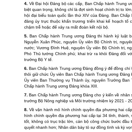
4.
Về Đại hội Đảng bộ các cấp, Ban Chấp hành Trung ươ
biệt quan trọng, không chỉ là đợt sinh hoạt chính trị to 
hội đại biểu toàn quốc lần thứ XIV của Đảng. Ban Chấp
đảng ủy trực thuộc khẩn trương triển khai kế hoạch tổ c
chậm trễ hoặc để xảy ra mất đoàn kết nội bộ.
5.
Ban Chấp hành Trung ương Đảng thi hành kỷ luật bằ
Nguyễn Xuân Phúc, nguyên Ủy viên Bộ Chính trị, nguyê
nước; Vương Đình Huệ, nguyên Ủy viên Bộ Chính trị, n
Phó Thủ tướng Chính phủ; khai trừ ra khỏi Đảng đối v
trưởng Bộ Y tế.
6.
Ban Chấp hành Trung ương Đảng đồng ý để đồng chí Đ
thôi giữ chức Ủy viên Ban Chấp hành Trung ương Đảng 
Ủy viên Ban Thường vụ Thành ủy, nguyên Trưởng Ban T
Chấp hành Trung ương Đảng khóa XIII.
7.
Ban Chấp hành Trung ương Đảng cho ý kiến về nhân sự
trưởng Bộ Nông nghiệp và Môi trường nhiệm kỳ 2021 - 2
8.
Về vận hành mô hình chính quyền địa phương hai cấp
hình chính quyền địa phương hai cấp tại 34 tỉnh, thành
tốt, không có trục trặc lớn, cán bộ công chức bước đầu t
quyết nhanh hơn; Nhân dân bày tỏ sự đồng tình và kỳ vọ