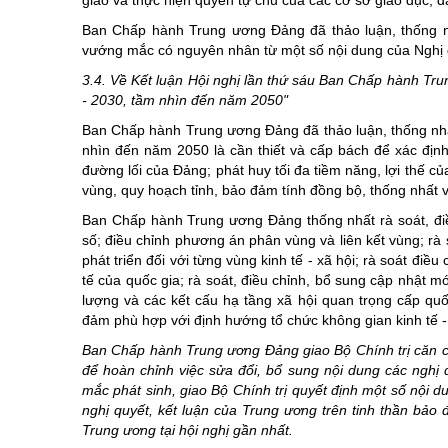
giao và thực hiện quyền tự chủ của các cơ sở giáo dục, 
Ban Chấp hành Trung ương Đảng đã thảo luận, thống 
vướng mắc có nguyên nhân từ một số nội dung của Nghị 
3.4. Về Kết luận Hội nghị lần thứ sáu Ban Chấp hành Tru
- 2030, tầm nhìn đến năm 2050"
Ban Chấp hành Trung ương Đảng đã thảo luận, thống nhất 
nhìn đến năm 2050 là cần thiết và cấp bách để xác định
đường lối của Đảng; phát huy tối đa tiềm năng, lợi thế c
vùng, quy hoạch tỉnh, bảo đảm tính đồng bộ, thống nhất v
Ban Chấp hành Trung ương Đảng thống nhất rà soát, điề
số; điều chỉnh phương án phân vùng và liên kết vùng; rà
phát triển đối với từng vùng kinh tế - xã hội; rà soát đi
tế của quốc gia; rà soát, điều chỉnh, bổ sung cập nhật mớ
lượng và các kết cấu hạ tầng xã hội quan trọng cấp quố
đảm phù hợp với định hướng tổ chức không gian kinh tế - 
Ban Chấp hành Trung ương Đảng giao Bộ Chính trị căn cứ 
để hoàn chỉnh việc sửa đổi, bổ sung nội dung các nghị q
mắc phát sinh, giao Bộ Chính trị quyết định một số nội 
nghị quyết, kết luận của Trung ương trên tinh thần bả
Trung ương tại hội nghị gần nhất.