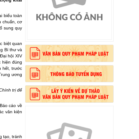
trọng khai
i biểu toàn
u chuẩn, cơ
, phong cách Hồ Chí Minh”
bổ sung quy
c biệt quan
g Bí thư và
Đại hội XIV
c hiện đúng
 hết, trước
 Trung ương
hính trị để
 Báo cáo về
ác văn kiện
 tạo, tránh