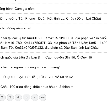
hống bệnh Cúm gia cầm
liên phường Tân Phong - Đoàn Kết, tỉnh Lai Châu (Đô thị Lai Châu)
ười lao động năm 2026
n tai tại các vị trí: Km30+650, Km42+570/ĐT.131, địa phận xã Sin Suối
hải; Km16+780, Km14+750/ĐT.133, địa phận xã Tân Uyên; Km51+1400
 Bum Tở; Km31+040/ĐT.132, địa phận xã Dào San, tỉnh Lai Châu
ch quốc gia trên địa bàn tỉnh: Cao nguyên Sìn Hồ, Ô Quy Hồ
 chăm lo người có công với cách mạng"
LŨ QUÉT, SẠT LỞ ĐẤT, LỐC, SÉT VÀ MƯA ĐÁ
 Châu 100 triệu đồng khắc phục hậu quả thiên tai
2
3
4
5
»
»»