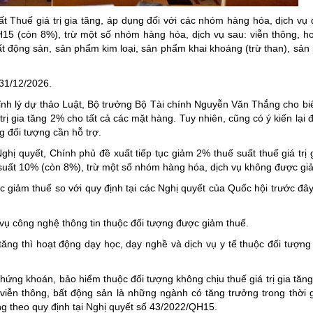
ng hợp
Giảm nghèo bền vững
 Thuế giá trị gia tăng, áp dụng đối với các nhóm hàng hóa, dịch vụ q
H15 (còn 8%), trừ một số nhóm hàng hóa, dịch vụ sau: viễn thông, ho
Đưa nghị quyết của Đảng v
t động sản, sản phẩm kim loại, sản phẩm khai khoáng (trừ than), sả
Bầu cử đại biểu Quốc hội k
Đại hội Đảng các cấp
 31/12/2026.
 chỉnh lý dự thảo Luật, Bộ trưởng Bộ Tài chính Nguyễn Văn Thắng cho b
Gia đình hạnh phúc bền vữ
rị gia tăng 2% cho tất cả các mặt hàng. Tuy nhiên, cũng có ý kiến lại 
An toàn thông tin
g đối tượng cần hỗ trợ.
Thông tin biên giới
Nghị quyết, Chính phủ đề xuất tiếp tục giảm 2% thuế suất thuế giá trị 
suất 10% (còn 8%), trừ một số nhóm hàng hóa, dịch vụ không được g
Người Việt Nam ưu tiên dùn
giảm thuế so với quy định tại các Nghị quyết của Quốc hội trước đây
Điểm báo
Phóng sự ảnh
 vụ công nghệ thông tin thuộc đối tượng được giảm thuế.
Chuyên mục khác
a tăng thì hoạt động dạy học, dạy nghề và dịch vụ y tế thuộc đối tượng
chứng khoán, bảo hiểm thuộc đối tượng không chịu thuế giá trị gia tăn
vụ viễn thông, bất động sản là những ngành có tăng trưởng trong thời 
ng theo quy định tại Nghị quyết số 43/2022/QH15.