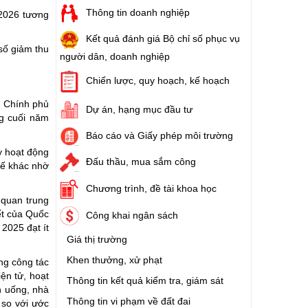
Thông tin doanh nghiệp
2026 tương
Kết quả đánh giá Bộ chỉ số phục vụ
số giảm thu
người dân, doanh nghiệp
Chiến lược, quy hoạch, kế hoạch
, Chính phủ
Dự án, hạng mục đầu tư
ng cuối năm
Báo cáo và Giấy phép môi trường
y hoạt động
Đấu thầu, mua sắm công
uế khác nhờ
Chương trình, đề tài khoa học
 quan trung
ết của Quốc
Công khai ngân sách
2025 đạt ít
Giá thị trường
Khen thưởng, xử phạt
ng công tác
ện tử, hoạt
Thông tin kết quả kiểm tra, giám sát
n uống, nhà
Thông tin vi phạm về đất đai
 so với ước