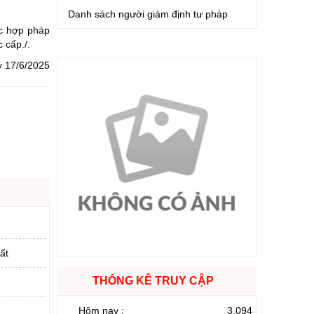
Danh sách người giám định tư pháp
ực hợp pháp
 cấp./.
y 17/6/2025
ất
THỐNG KÊ TRUY CẬP
Hôm nay :
3.094