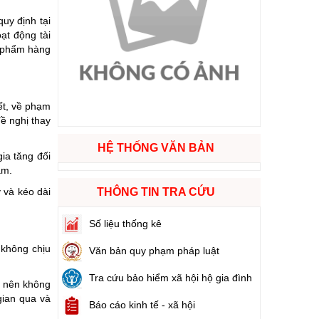
uy định tại
ạt động tài
ào cuộc sống
n phẩm hàng
hóa XVI và đại biểu Hội đồng nhân dân các cấp nhiệm kỳ 2026 - 2031
iết, về phạm
ng
đề nghị thay
HỆ THỐNG VĂN BẢN
gia tăng đối
iảm.
g hàng Việt Nam
THÔNG TIN TRA CỨU
 và kéo dài
Số liệu thống kê
 không chịu
Văn bản quy phạm pháp luật
Tra cứu bảo hiểm xã hội hộ gia đình
g nên không
gian qua và
Báo cáo kinh tế - xã hội