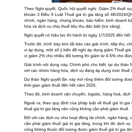
Chuyên đề tổ
Theo Nghị quyết, Quốc hội quyết nghị: Giảm 2% thuế suất
khoản 3 Điều 9 Luật Thuế giá trị gia tăng số 48/2024/Q
chính, ngân hàng, chứng khoán, bảo hiểm, kinh doanh bấ
hóa và dịch vụ chịu thuế tiêu thụ đặc biệt (trừ xăng).
Nghị quyết có hiệu lực thi hành từ ngày 1/7/2025 đến hết
Trước đó, trình bày tóm tắt báo cáo giải trình, tiếp thu,
vi áp dụng, một số ý kiến đề nghị áp dụng giảm Thuế giá t
vì giảm 2% cho nhiều đối tượng thì giảm từ 4-5% cho đún
Giải trình nội dung này, Chính phủ cho biết, tại dự thảo 
với các nhóm hàng hóa, dịch vụ đang áp dụng mức thuế 
Dự thảo Nghị quyết lần này mở rộng thêm đối tượng được 
thời gian giảm thuế đến hết năm 2026.
Theo đó, kinh doanh vận chuyển, logistic, hàng hoá, dịch
Ngoài ra, theo quy định của pháp luật về thuế giá trị gi
thuế giá trị gia tăng nên cũng không cần phải giảm thuế.
Đối với các dịch vụ như hoạt động tài chính, ngân hàng, 
cần phải giảm thuế giá trị gia tăng, trong khi đó dịch 
cũng không thuộc đối tượng được giảm thuế giá trị gia tă