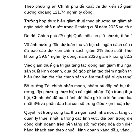
Theo phương án Chính phủ đề xuất thì dự kiến số giả
đương khoảng 121,74 nghìn tỷ đồng.
Trường hợp thực hiện giảm thuế theo phương án giảm tất 
ngân sách nhà nước trong 6 tháng cuối năm 2025 và cả
Do đó, Chính phủ đề nghị Quốc hội cho giữ như dự thảo N
Về ảnh hưởng đến dự toán thu và bội chi ngân sách của c
đã báo cáo dự kiến chính sách giảm 2% thuế suất Thuế
khoảng 39,54 nghìn tỷ đồng, năm 2026 giảm khoảng 82,2
Việc giảm thuế giá trị gia tăng tác động làm giảm thu n
sản xuất kinh doanh, qua đó góp phần tạo thêm nguồn t
hiệu ứng lan tỏa của chính sách giảm thuế giá trị gia tăng
Bộ trưởng Tài chính nhấn mạnh, nhằm bù đắp số hụt thu 
ương, địa phương thực hiện các giải pháp: Tập trung thự
hội, Chính phủ đã ban hành để tháo gỡ khó khăn cho doa
nhất 8% và phấn đấu hai con số trong điều kiện thuận lợ
Quyết liệt trong công tác thu ngân sách nhà nước, tăng c
quản lý thuế, nhất là trong các lĩnh vực, địa bàn trọng 
động kinh doanh trên nền tảng số; mở rộng hóa đơn điện 
hàng khách sạn theo chuỗi, kinh doanh xăng dầu, vàng