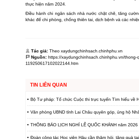
thực hiện năm 2024.
Điều hành chi ngân sách nhà nước chặt chẽ, tăng cườn
khác để chi phòng, chống thiên tai, dịch bệnh và các nhi
Tác giả:
Theo xaydungchinhsach.chinhphu.vn
Nguồn:
https://xaydungchinhsach.chinhphu.vn/thong-q
119250617102022144.htm
TIN LIÊN QUAN
Bộ Tư pháp: Tổ chức Cuộc thi trực tuyến Tìm hiểu về H
Văn phòng UBND tỉnh Lai Châu quyên góp, ủng hộ Nhân d
THÔNG BÁO LỊCH NGHỈ LỄ QUỐC KHÁNH năm 2026
Đoàn công tác Học viện Hậu cần thăm hỏi, tặng quà tạ