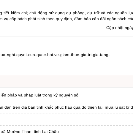
g tiết kiệm chi; chủ động sử dụng dự phòng, dự trữ và các nguồn l
ệm vụ cấp bách phát sinh theo quy định, đảm bảo cân đối ngân sách các
Cập nhật ngà
ua-nghi-quyet-cua-quoc-hoi-ve-giam-thue-gia-tri-gia-tang-
iến pháp và pháp luật trong kỷ nguyên số
ân trên địa bàn tỉnh khắc phục hậu quả do thiên tai, mưa lũ sạt lở đ
i xã Mường Than, tỉnh Lai Châu