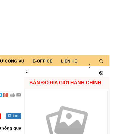
TỬ CÔNG VỤ
E-OFFICE
LIÊN HỆ
:
:
BẢN ĐỒ ĐỊA GIỚI HÀNH CHÍNH
Lưu
i thông qua