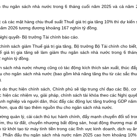
m thu ngân sách nhà nước trong 6 tháng cuối năm 2025 và cả năm 
cả các mặt hàng chịu thuế suất Thuế giá trị gia tăng 10% thì dự kiến 
 năm 2026 tương đương khoảng 167 nghìn tỷ đồng.
ghị quyết- Bộ trưởng Tài chính báo cáo.
hính sách giảm Thuế giá trị gia tăng, Bộ trưởng Bộ Tài chính cho biết
 giá trị gia tăng sẽ làm giảm thu ngân sách nhà nước trong 6 thá
 nghìn tỷ đồng.
gân sách nhà nước nhưng cũng có tác động kích thích sản xuất, thúc đẩ
hu cho ngân sách nhà nước (bao gồm khả năng tăng thu từ các sắc th
).
do thực hiện chính sách, Chính phủ sẽ tập trung chỉ đạo các Bộ, cơ
c hiện các nhiệm vụ, giải pháp, chính sách tài khóa theo các Nghị quy
nh nghiệp và người dân, thúc đẩy các động lực tăng trưởng GDP năm 
i hơn, qua đó tạo thêm nguồn thu cho ngân sách nhà nước.
ường quản lý, cải cách thủ tục hành chính, đẩy mạnh chuyển đổi số tro
điểm, thu từ đất, chuyển nhượng bất động sản, hoạt động thương mại đi
tử khởi tạo từ máy tính tiền trong các lĩnh vực kinh doanh, dịch vụ ă
... Phấn đấu thu ngân sách nhà nước năm 2025 cao hơn khoảng 10%