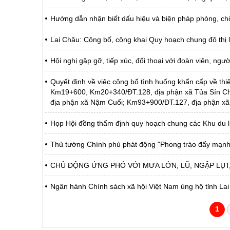
Hướng dẫn nhận biết dấu hiệu và biện pháp phòng, c
Lai Châu: Công bố, công khai Quy hoạch chung đô thị 
Hội nghị gặp gỡ, tiếp xúc, đối thoại với đoàn viên, ng
Quyết định về việc công bố tình huống khẩn cấp về thiê
Km19+600, Km20+340/ĐT.128, địa phận xã Tủa Sín C
địa phận xã Nậm Cuổi; Km93+900/ĐT.127, địa phận xã
Họp Hội đồng thẩm định quy hoạch chung các Khu du lị
Thủ tướng Chính phủ phát động "Phong trào đẩy mạnh
CHỦ ĐỘNG ỨNG PHÓ VỚI MƯA LỚN, LŨ, NGẬP LỤT, 
Ngân hành Chính sách xã hội Việt Nam ủng hộ tỉnh Lai
1