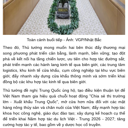
Toàn cảnh buổi tiếp - Ảnh: VGP/Nhật Bắc
Theo đó, Thủ tướng mong muốn hai bên thúc đẩy thương mại
song phương phát triển cân bằng, lành mạnh, bền vững; tạo đột
phá về kết nối hạ tầng chiến lược, ưu tiên cho hợp tác đường sắt;
phát triển mạnh các hành lang kinh tế qua biên giới, các trung tâm
logistics, khu kinh tế cửa khẩu, cụm công nghiệp tại khu vực biên
giới; đẩy nhanh xây dựng cửa khẩu thông minh và sớm triển khai
đồng bộ các khu hợp tác kinh tế qua biên giới.
Thủ tướng đề nghị Trung Quốc ủng hộ, tạo điều kiện thuận lợi để
Việt Nam tham gia hiệu quả chuỗi hoạt động "Chia sẻ thị trường
lớn - Xuất khẩu Trung Quốc", mở cửa hơn nữa đối với các mặt
hàng nông thủy sản và chăn nuôi của Việt Nam; đẩy mạnh hợp tác
khoa học công nghệ, giáo dục đào tạo; xây dựng kế hoạch cụ thể
để triển khai Năm hợp tác du lịch Việt - Trung 2026 - 2027; tăng
cường hợp tác y tế, bao gồm về y dược học cổ truyền.