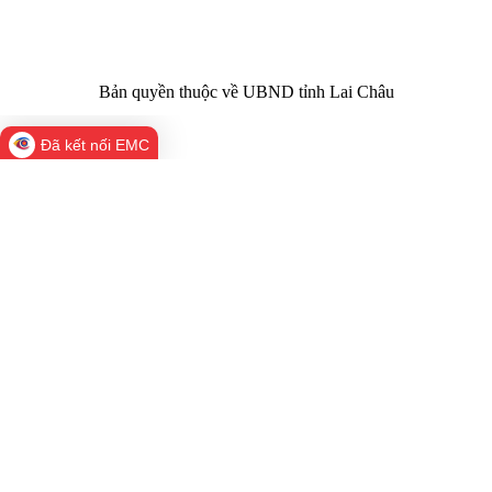
laichau@chinhphu.vn
Bản quyền thuộc về UBND tỉnh Lai Châu
Đã kết nối EMC