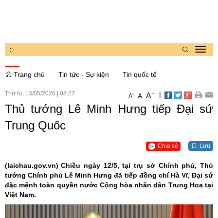
:
:
Toggl
navig
Trang chủ
Tin tức - Sự kiện
Tin quốc tế
Thứ tư, 13/05/2026
|
08:27
+
|
A
-
A
A
Thủ tướng Lê Minh Hưng tiếp Đại sứ
Trung Quốc
Chia sẻ
Lưu
(laichau.gov.vn)
Chiều ngày 12/5, tại trụ sở Chính phủ, Thủ
tướng Chính phủ Lê Minh Hưng đã tiếp đồng chí Hà Vĩ, Đại sứ
đặc mệnh toàn quyền nước Cộng hòa nhân dân Trung Hoa tại
Việt Nam.