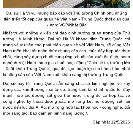
Đại sứ Hà Vĩ vui mừng báo cáo với Thủ tướng Chính phủ những
tiến triển tốt đẹp của quan hệ Việt Nam - Trung Quốc thời gian qua
- Ảnh: VGP/Nhật Bắc
Nhất trí với những ý kiến chỉ đạo định hướng quan trọng của Thủ
tướng Lê Minh Hưng, Đại sứ Hà Vĩ khẳng định Trung Quốc coi
trọng và ưu tiên cao phát triển quan hệ với Việt Nam, sẽ cùng Việt
Nam triển khai tốt nhận thức chung cấp cao, thúc đẩy hợp tác thực
chất, cùng xây dựng chuỗi cung ứng, chuỗi sản xuất ổn định; hoan
nghênh Việt Nam tham gia chuỗi hoạt động "Chia sẻ thị trường lớn
- Xuất khẩu Trung Quốc", qua đó, tạo thuận lợi cho hàng hóa, nhất
là nông sản của Việt Nam xuất khẩu sang thị trường Trung Quốc.
Đại sứ bày tỏ Trung Quốc sẵn sàng chia sẻ kinh nghiệm về xây
dựng các khu thương mại tự do, trung tâm tài chính quốc tế, đẩy
mạnh hợp tác đường sắt giữa hai nước, trong đó có hợp tác về
công nghệ, kỹ thuật đường sắt, mở rộng kết nối đường sắt hai
nước đến lục địa Á, Âu; mở rộng hợp tác khoa học - công nghệ, đổi
mới sáng tạo, bảo đảm an ninh năng lượng./.
Cập nhật 12/5/2026