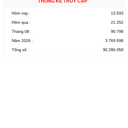
THỐNG KÊ TRUY CẬP
Hôm nay :
13.593
Hôm qua :
21.252
Tháng 08 :
90.798
Năm 2026 :
3.769.598
Tổng số :
90.286.058
CỔNG THÔNG TIN ĐIỆN TỬ TỈNH LAI CHÂU
Cơ quan chủ
Ủy ban nhân dân tỉnh Lai Châu
quản:
31/GP-TTĐT do Sở Văn hóa, Thể thao và
Giấy phép số:
Du lịch cấp 17/4/2026
Chịu trách
Hoàng Minh Hải - Chánh Văn phòng UBND
nhiệm chính:
tỉnh Lai Châu
Trụ sở:
Tầng 1,2,3 nhà B - Trung tâm Hành chính -
Điện thoại | Fax:
Chính trị tỉnh Lai Châu
Email:
02133.876.337; 02133.876.359 |
02133.876.356