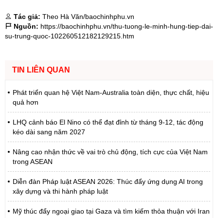
Tác giả:
Theo Hà Văn/baochinhphu.vn
Nguồn:
https://baochinhphu.vn/thu-tuong-le-minh-hung-tiep-dai-
su-trung-quoc-102260512182129215.htm
TIN LIÊN QUAN
Phát triển quan hệ Việt Nam-Australia toàn diện, thực chất, hiệu
quả hơn
LHQ cảnh báo El Nino có thể đạt đỉnh từ tháng 9-12, tác động
kéo dài sang năm 2027
Nâng cao nhận thức về vai trò chủ động, tích cực của Việt Nam
trong ASEAN
Diễn đàn Pháp luật ASEAN 2026: Thúc đẩy ứng dụng AI trong
xây dựng và thi hành pháp luật
Mỹ thúc đẩy ngoại giao tại Gaza và tìm kiếm thỏa thuận với Iran