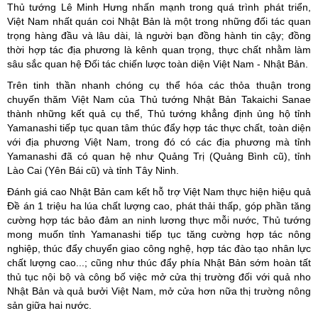
Thủ tướng Lê Minh Hưng nhấn mạnh trong quá trình phát triển,
Việt Nam nhất quán coi Nhật Bản là một trong những đối tác quan
trọng hàng đầu và lâu dài, là người bạn đồng hành tin cậy; đồng
thời hợp tác địa phương là kênh quan trọng, thực chất nhằm làm
sâu sắc quan hệ Đối tác chiến lược toàn diện Việt Nam - Nhật Bản.
Trên tinh thần nhanh chóng cụ thể hóa các thỏa thuận trong
chuyến thăm Việt Nam của Thủ tướng Nhật Bản Takaichi Sanae
thành những kết quả cụ thể, Thủ tướng khẳng định ủng hộ tỉnh
Yamanashi tiếp tục quan tâm thúc đẩy hợp tác thực chất, toàn diện
với địa phương Việt Nam, trong đó có các địa phương mà tỉnh
Yamanashi đã có quan hệ như Quảng Trị (Quảng Bình cũ), tỉnh
Lào Cai (Yên Bái cũ) và tỉnh Tây Ninh.
Đánh giá cao Nhật Bản cam kết hỗ trợ Việt Nam thực hiện hiệu quả
Đề án 1 triệu ha lúa chất lượng cao, phát thải thấp, góp phần tăng
cường hợp tác bảo đảm an ninh lương thực mỗi nước, Thủ tướng
mong muốn tỉnh Yamanashi tiếp tục tăng cường hợp tác nông
nghiệp, thúc đẩy chuyển giao công nghệ, hợp tác đào tạo nhân lực
chất lượng cao...; cũng như thúc đẩy phía Nhật Bản sớm hoàn tất
thủ tục nội bộ và công bố việc mở cửa thị trường đối với quả nho
Nhật Bản và quả bưởi Việt Nam, mở cửa hơn nữa thị trường nông
sản giữa hai nước.