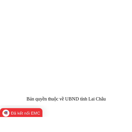
CỔNG THÔNG TIN ĐIỆN TỬ TỈNH LAI CHÂU
Cơ quan chủ
Ủy ban nhân dân tỉnh Lai Châu
quản:
31/GP-TTĐT do Sở Văn hóa, Thể thao và
Giấy phép số:
Du lịch cấp 17/4/2026
Chịu trách
Hoàng Minh Hải - Chánh Văn phòng UBND
nhiệm chính:
tỉnh Lai Châu
Trụ sở:
Tầng 1,2,3 nhà B - Trung tâm Hành chính -
Điện thoại | Fax:
Chính trị tỉnh Lai Châu
Email:
02133.876.337; 02133.876.359 |
02133.876.356
laichau@chinhphu.vn
Bản quyền thuộc về UBND tỉnh Lai Châu
Đã kết nối EMC