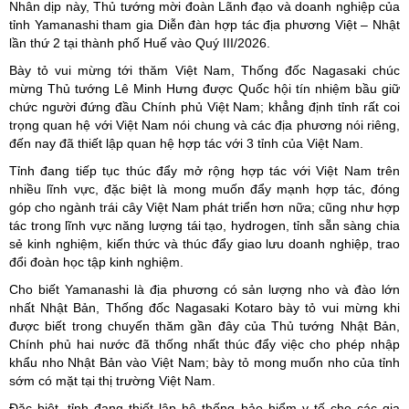
Nhân dịp này, Thủ tướng mời đoàn Lãnh đạo và doanh nghiệp của
tỉnh Yamanashi tham gia Diễn đàn hợp tác địa phương Việt – Nhật
lần thứ 2 tại thành phố Huế vào Quý III/2026.
Bày tỏ vui mừng tới thăm Việt Nam, Thống đốc Nagasaki chúc
mừng Thủ tướng Lê Minh Hưng được Quốc hội tín nhiệm bầu giữ
chức người đứng đầu Chính phủ Việt Nam; khẳng định tỉnh rất coi
trọng quan hệ với Việt Nam nói chung và các địa phương nói riêng,
đến nay đã thiết lập quan hệ hợp tác với 3 tỉnh của Việt Nam.
Tỉnh đang tiếp tục thúc đẩy mở rộng hợp tác với Việt Nam trên
nhiều lĩnh vực, đặc biệt là mong muốn đẩy mạnh hợp tác, đóng
góp cho ngành trái cây Việt Nam phát triển hơn nữa; cũng như hợp
tác trong lĩnh vực năng lượng tái tạo, hydrogen, tỉnh sẵn sàng chia
sẻ kinh nghiệm, kiến thức và thúc đẩy giao lưu doanh nghiệp, trao
đổi đoàn học tập kinh nghiệm.
Cho biết Yamanashi là địa phương có sản lượng nho và đào lớn
nhất Nhật Bản, Thống đốc Nagasaki Kotaro bày tỏ vui mừng khi
được biết trong chuyến thăm gần đây của Thủ tướng Nhật Bản,
Chính phủ hai nước đã thống nhất thúc đẩy việc cho phép nhập
khẩu nho Nhật Bản vào Việt Nam; bày tỏ mong muốn nho của tỉnh
sớm có mặt tại thị trường Việt Nam.
Đặc biệt, tỉnh đang thiết lập hệ thống bảo hiểm y tế cho các gia