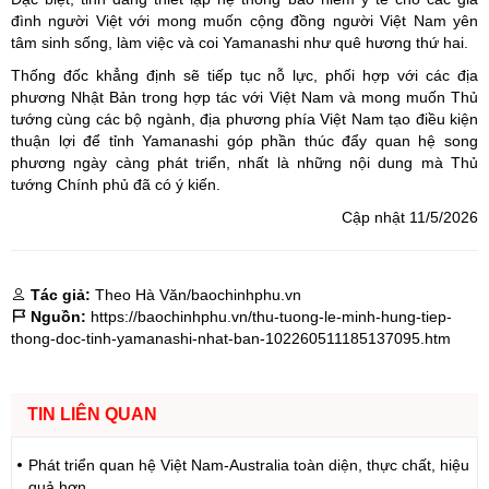
đình người Việt với mong muốn cộng đồng người Việt Nam yên
tâm sinh sống, làm việc và coi Yamanashi như quê hương thứ hai.
Thống đốc khẳng định sẽ tiếp tục nỗ lực, phối hợp với các địa
phương Nhật Bản trong hợp tác với Việt Nam và mong muốn Thủ
tướng cùng các bộ ngành, địa phương phía Việt Nam tạo điều kiện
thuận lợi để tỉnh Yamanashi góp phần thúc đẩy quan hệ song
phương ngày càng phát triển, nhất là những nội dung mà Thủ
tướng Chính phủ đã có ý kiến.
Cập nhật 11/5/2026
Tác giả:
Theo Hà Văn/baochinhphu.vn
Nguồn:
https://baochinhphu.vn/thu-tuong-le-minh-hung-tiep-
thong-doc-tinh-yamanashi-nhat-ban-102260511185137095.htm
TIN LIÊN QUAN
Phát triển quan hệ Việt Nam-Australia toàn diện, thực chất, hiệu
quả hơn