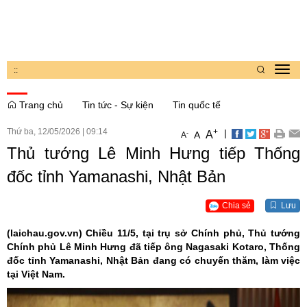
:
:
Toggl
navig
Trang chủ
Tin tức - Sự kiện
Tin quốc tế
Thứ ba, 12/05/2026
|
09:14
+
|
A
-
A
A
Thủ tướng Lê Minh Hưng tiếp Thống
đốc tỉnh Yamanashi, Nhật Bản
Chia sẻ
Lưu
(laichau.gov.vn)
Chiều 11/5, tại trụ sở Chính phủ, Thủ tướng
Chính phủ Lê Minh Hưng đã tiếp ông Nagasaki Kotaro, Thống
đốc tỉnh Yamanashi, Nhật Bản đang có chuyến thăm, làm việc
tại Việt Nam.