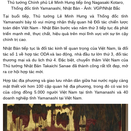
Thủ tướng Chính phủ Lê Minh Hưng tiếp ông
Nagasaki
Kotaro
,
Thống đốc tỉnh
Yamanashi
, Nhật Bản - Ảnh: VGP/Nhật Bắc
Tại buổi tiếp, Thủ tướng Lê Minh Hưng và Thống đốc tỉnh
Yamanashi bày tỏ vui mừng nhận thấy quan hệ Đối tác chiến lược
toàn diện Việt Nam - Nhật Bản bước vào năm thứ 3 tiếp tục đà phát
triển mạnh mẽ, thực chất, hiệu quả trên mọi lĩnh vực với sự tin cậy
chính trị cao.
Nhật Bản tiếp tục là đối tác kinh tế quan trọng của Việt Nam, là đối
tác số 1 về hợp tác ODA và lao động, nhà đầu tư lớn thứ 3, đối tác
thương mại và du lịch thứ 4. Đặc biệt, chuyến thăm Việt Nam của
Thủ tướng Nhật Bản Takaichi Sanae đã thành công rất tốt đẹp, mở
ra cơ hội hợp tác mới.
Hợp tác địa phương và giao lưu nhân dân giữa hai nước ngày càng
mật thiết với hơn 100 cặp quan hệ địa phương, trong đó có vai trò
của cộng đồng 5.000 người Việt Nam tại tỉnh Yamanashi và 40
doanh nghiệp tỉnh Yamanashi tại Việt Nam.