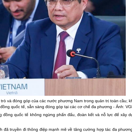
rò và đóng góp của các nước phương Nam trong quản trị toàn cầu; k
ng đồng quốc tế, sẵn sàng đóng góp tại các cơ chế đa phương - Ảnh: V
g đồng quốc tế không ngừng phấn đấu, đoàn kết và nỗ lực để xây 
.
h đã truyền đi thông điệp mạnh mẽ về tăng cường hợp tác đa phươn