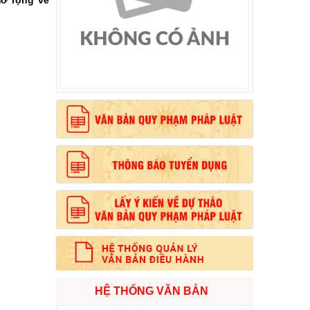
mở rộng về
, phong cách Hồ Chí Minh”
HỆ THỐNG VĂN BẢN