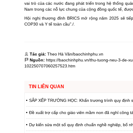
vai trò của các nước đang phát triển trong hệ thống quả
Nam trong các nỗ lực chung của cộng đồng quốc tế, được
Hội nghị thượng đỉnh BRICS mở rộng năm 2025 sẽ tiếp 
COP30 và Y tế toàn cầu"./.
Tác giả:
Theo Hà Văn/baochinhphu.vn
Nguồn:
https://baochinhphu.vn/thu-tuong-neu-3-de-xu
102250707060257523.htm
TIN LIÊN QUAN
SẮP XẾP TRƯỜNG HỌC: Khẩn trương trình quy định số l
Đề xuất trợ cấp cho giáo viên mầm non đã nghỉ công 
Dự kiến sửa một số quy định chuẩn nghề nghiệp, bổ n