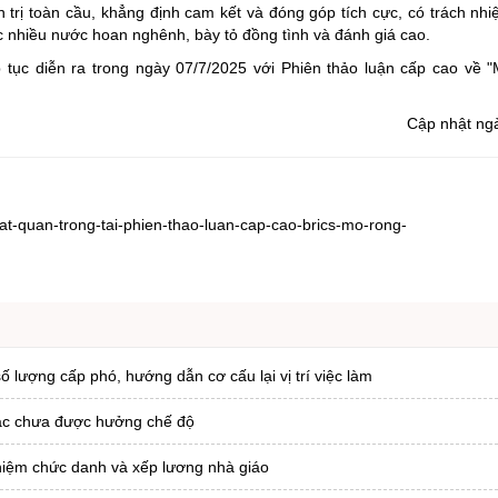
n trị toàn cầu, khẳng định cam kết và đóng góp tích cực, có trách nhi
 nhiều nước hoan nghênh, bày tỏ đồng tình và đánh giá cao.
tục diễn ra trong ngày 07/7/2025 với Phiên thảo luận cấp cao về "
Cập nhật ng
at-quan-trong-tai-phien-thao-luan-cap-cao-brics-mo-rong-
ượng cấp phó, hướng dẫn cơ cấu lại vị trí việc làm
tác chưa được hưởng chế độ
hiệm chức danh và xếp lương nhà giáo