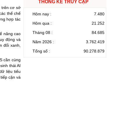
THỐNG KÊ TRUY CẬP
 trên cơ sở
các thể chế
Hôm nay :
7.480
ờng hợp tác
Hôm qua :
21.252
Tháng 08 :
84.685
Để nâng cao
huy động và
Năm 2026 :
3.762.419
n đổi xanh,
Tổng số :
90.278.879
CS cần cùng
inh thái AI
ữ liệu tiếu
tiếp cận và