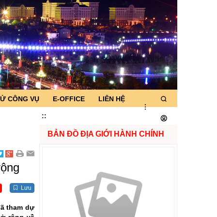
TỬ CÔNG VỤ
E-OFFICE
LIÊN HỆ
:
:
BẢN ĐỒ ĐỊA GIỚI HÀNH CHÍNH
rộng
Lưu
đã tham dự