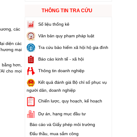
THÔNG TIN TRA CỨU
ào cuộc sống
Số liệu thống kê
hóa XVI và đại biểu Hội đồng nhân dân các cấp nhiệm kỳ 2026 - 2031
hương, các
Văn bản quy phạm pháp luật
ại diện các
ng
Tra cứu bảo hiểm xã hội hộ gia đình
 Thương mại
Báo cáo kinh tế - xã hội
g bằng hơn,
Thông tin doanh nghiệp
"AI cho mọi
g hàng Việt Nam
Kết quả đánh giá Bộ chỉ số phục vụ
người dân, doanh nghiệp
Chiến lược, quy hoạch, kế hoạch
Dự án, hạng mục đầu tư
Báo cáo và Giấy phép môi trường
Đấu thầu, mua sắm công