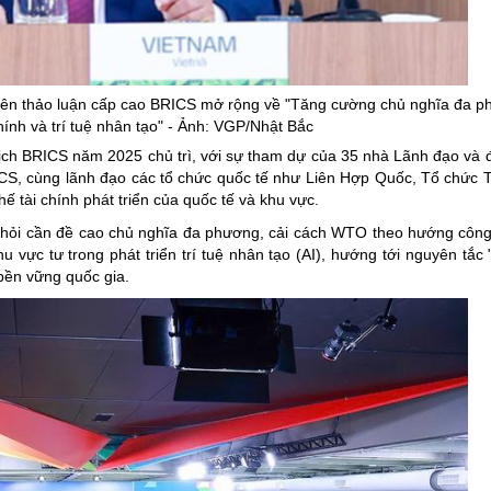
ng hợp
Giảm nghèo bền vững
Đưa nghị quyết của Đảng v
Bầu cử đại biểu Quốc hội k
iên thảo luận cấp cao BRICS mở rộng về "Tăng cường chủ nghĩa đa p
chính và trí tuệ nhân tạo" - Ảnh: VGP/Nhật Bắc
Đại hội Đảng các cấp
 tịch BRICS năm 2025 chủ trì, với sự tham dự của 35 nhà Lãnh đạo và đ
Gia đình hạnh phúc bền vữ
ICS, cùng lãnh đạo các tổ chức quốc tế như Liên Hợp Quốc, Tổ chức
ế tài chính phát triển của quốc tế và khu vực.
An toàn thông tin
i hỏi cần đề cao chủ nghĩa đa phương, cải cách WTO theo hướng côn
Thông tin biên giới
 vực tư trong phát triển trí tuệ nhân tạo (AI), hướng tới nguyên tắc 
Người Việt Nam ưu tiên dùn
n bền vững quốc gia.
Điểm báo
Phóng sự ảnh
Chuyên mục khác