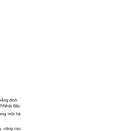
hẳng định
GP/Nhật Bắc
dựng một hệ
g, nâng cao