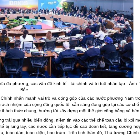
 đa phương, các vấn đề kinh tế - tài chính và trí tuệ nhân tạo - Ảnh
Bắc
h Chính nhấn mạnh vai trò và đóng góp của các nước phương Nam tro
ó trách nhiệm của cộng đồng quốc tế, sẵn sàng đóng góp tại các cơ ch
ác thách thức chung, hướng tới xây dựng một thế giới công bằng và bề
 trải qua nhiều biến động, niềm tin vào các thể chế toàn cầu bị xói m
tế bị lung lay, các nước cần tiếp tục đề cao đoàn kết, tăng cường hợp
ầu, toàn dân, toàn diện, bao trùm. Trên tinh thần đó, Thủ tướng Chính