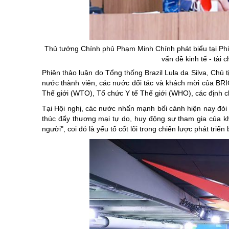
Chuyên đề tổ
Thủ tướng Chính phủ Phạm Minh Chính phát biểu tại Ph
vấn đề kinh tế - tài 
Phiên thảo luận do Tổng thống Brazil Lula da Silva, Chủ
nước thành viên, các nước đối tác và khách mời của BR
Thế giới (WTO), Tổ chức Y tế Thế giới (WHO), các định ch
Tại Hội nghị, các nước nhấn mạnh bối cảnh hiện nay đò
thúc đẩy thương mại tự do, huy động sự tham gia của khu
người", coi đó là yếu tố cốt lõi trong chiến lược phát triể