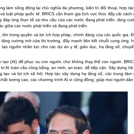
làm sống động lại chủ nghĩa đa phương, kiên trì đối thoại, hợp tác
 luật pháp quốc tế. BRICS cần tham gia tích cực thúc đẩy cải cách 
đáp ứng thực tế và nhu cầu của các nước đang phát triển, tăng cư
c giữa các nước phát triển và đang phát triển.
, tôn trọng quyền và lợi ích hợp pháp, chính đáng của các quốc gia. 
tăng cường mở cửa thị trường, đẩy mạnh liên kết chuỗi cung ứng, 
 tạo nguồn nhân lực cho các dự án y tế, giáo dục, hạ tầng số, chuyể
n tạo (AI) để phục vụ con người, chứ không thay thế con người. BRI
ị AI toàn cầu công bằng, an ninh, an toàn, dễ tiếp cận. Xây dựng hệ s
g tạo và lợi ích xã hội. Hợp tác xây dựng hạ tầng số, các trung tâm d
chất lượng cao, các chương trình AI vì cộng đồng, giúp mọi người dân 