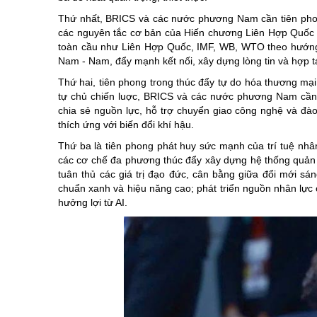
Thứ nhất, BRICS và các nước phương Nam cần tiên phong 
các nguyên tắc cơ bản của Hiến chương Liên Hợp Quốc và
toàn cầu như Liên Hợp Quốc, IMF, WB, WTO theo hướng 
Nam - Nam, đẩy mạnh kết nối, xây dựng lòng tin và hợp tá
Thứ hai, tiên phong trong thúc đẩy tự do hóa thương mại
tự chủ chiến luợc, BRICS và các nước phương Nam cần 
chia sẻ nguồn lực, hỗ trợ chuyển giao công nghệ và đào
thích ứng với biến đổi khí hậu.
Thứ ba là tiên phong phát huy sức mạnh của trí tuệ nhâ
các cơ chế đa phương thúc đẩy xây dựng hệ thống quản tr
tuân thủ các giá trị đạo đức, cân bằng giữa đổi mới sán
chuẩn xanh và hiệu năng cao; phát triển nguồn nhân lực 
hưởng lợi từ AI.