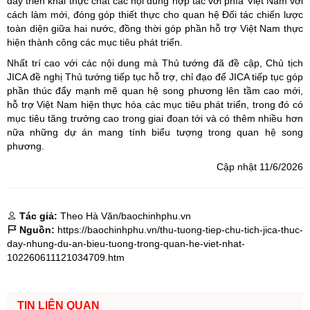
đẩy triển khai thực chất các nội dung hợp tác với phía Việt Nam với
cách làm mới, đóng góp thiết thực cho quan hệ Đối tác chiến lược
toàn diện giữa hai nước, đồng thời góp phần hỗ trợ Việt Nam thực
hiện thành công các mục tiêu phát triển.
Nhất trí cao với các nội dung mà Thủ tướng đã đề cập, Chủ tịch
JICA đề nghị Thủ tướng tiếp tục hỗ trợ, chỉ đạo để JICA tiếp tục góp
phần thúc đẩy mạnh mẽ quan hệ song phương lên tầm cao mới,
hỗ trợ Việt Nam hiện thực hóa các mục tiêu phát triển, trong đó có
mục tiêu tăng trưởng cao trong giai đoạn tới và có thêm nhiều hơn
nữa những dự án mang tính biểu tượng trong quan hệ song
phương.
Cập nhật 11/6/2026
Tác giả:
Theo Hà Văn/baochinhphu.vn
Nguồn:
https://baochinhphu.vn/thu-tuong-tiep-chu-tich-jica-thuc-
day-nhung-du-an-bieu-tuong-trong-quan-he-viet-nhat-
102260611121034709.htm
TIN LIÊN QUAN