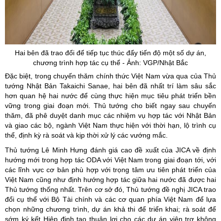
Hai bên đã trao đổi để tiếp tục thúc đẩy tiến độ một số dự án,
chương trình hợp tác cụ thể - Ảnh: VGP/Nhật Bắc
Đặc biệt, trong chuyến thăm chính thức Việt Nam vừa qua của Thủ
tướng Nhật Bản Takaichi Sanae, hai bên đã nhất trí làm sâu sắc
hơn quan hệ hai nước để cùng thực hiện mục tiêu phát triển bền
vững trong giai đoạn mới. Thủ tướng cho biết ngay sau chuyến
thăm, đã phê duyệt danh mục các nhiệm vụ hợp tác với Nhật Bản
và giao các bộ, ngành Việt Nam thực hiện với thời hạn, lộ trình cụ
thể, định kỳ rà soát và kịp thời xử lý các vướng mắc.
Thủ tướng Lê Minh Hưng đánh giá cao đề xuất của JICA về định
hướng mới trong hợp tác ODA với Việt Nam trong giai đoạn tới, với
các lĩnh vực cơ bản phù hợp với trọng tâm ưu tiên phát triển của
Việt Nam cũng như định hướng hợp tác giữa hai nước đã được hai
Thủ tướng thống nhất. Trên cơ sở đó, Thủ tướng đề nghị JICA trao
đổi cụ thể với Bộ Tài chính và các cơ quan phía Việt Nam để lựa
chọn những chương trình, dự án khả thi để triển khai; rà soát để
sớm ký kết Hiệp định tạo thuận lợi cho các dự án viện trợ không