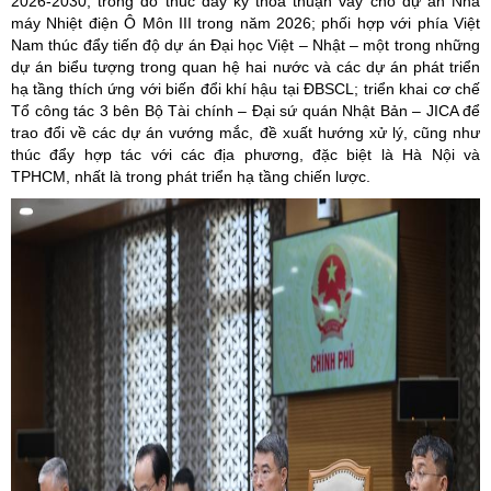
2026-2030; trong đó thúc đẩy ký thoả thuận vay cho dự án Nhà
máy Nhiệt điện Ô Môn III trong năm 2026; phối hợp với phía Việt
Nam thúc đẩy tiến độ dự án Đại học Việt – Nhật – một trong những
dự án biểu tượng trong quan hệ hai nước và các dự án phát triển
hạ tầng thích ứng với biến đổi khí hậu tại ĐBSCL; triển khai cơ chế
Tổ công tác 3 bên Bộ Tài chính – Đại sứ quán Nhật Bản – JICA để
trao đổi về các dự án vướng mắc, đề xuất hướng xử lý, cũng như
thúc đẩy hợp tác với các địa phương, đặc biệt là Hà Nội và
TPHCM, nhất là trong phát triển hạ tầng chiến lược.