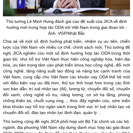
Thủ tướng Lê Minh Hưng đánh giá cao đề xuất của JICA về định
hướng mới trong hợp tác ODA với Việt Nam trong giai đoạn tới -
Ảnh: VGP/Nhật Bắc
Chia sẻ về một số định hướng phát triển, nhiệm vụ ưu tiên, chiến
lược của Việt Nam với nhiều cơ chế, chính sách mới, Thủ tướng đề
nghị JICA nghiên cứu một số định hướng hợp tác ODA trong thời
gian tới, như hỗ trợ Việt Nam thực hiện công nghiệp hóa, hiện đại
hóa, ưu tiên trọng tâm vào phát triển khoa học công nghệ, đổi mới
công nghệ, tăng năng suất lao động và năng lực cạnh tranh của
Việt Nam; cung cấp cho Việt Nam các khoản vay ODA thế hệ mới
với điều kiện vay ưu đãi hơn, thủ tục linh hoạt hơn trong các lĩnh
vực bán dẫn, trí tuệ nhân tạo (AI), lượng tử, chuyển đổi số, chuyển
đổi xanh, công nghệ vũ trụ, năng lượng, cơ sở hạ tầng, phòng
chống thiên tai, chuỗi cung ứng...; thúc đẩy nghiên cứu, sớm triển
khai khoản vay hỗ trợ ngân sách trong lĩnh vực trí tuệ nhân tạo và
chuyển đổi số; đào tạo nhân lực lãnh đạo, quản lý…
Thủ tướng cũng đề nghị JICA phối hợp với Bộ Tài chính và các bộ,
ngành, địa phương Việt Nam xây dựng danh mục hợp tác giai đoạn