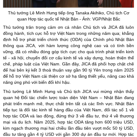
Thủ tướng Lê Minh Hưng tiếp ông
Tanaka
Akihiko
, Chủ tịch Cơ
quan Hợp tác quốc tế Nhật Bản - Ảnh: VGP/Nhật Bắc
Thủ tướng trân trọng cảm ơn cá nhân Chủ tịch và JICA đã luôn
đồng hành, tích cực hỗ trợ Việt Nam trong những năm qua; khẳng
định hỗ trợ phát triển chính thức (ODA) của Chính phủ Nhật Bản
thông qua JICA, với hàm lượng công nghệ cao và có tính bền
vững, đã có nhiều đóng góp tích cực cho quá trình phát triển kinh
tế - xã hội, chuyển đổi cơ cấu kinh tế và xây dựng, hoàn thiện thể
chế, pháp luật của Việt Nam. Gần đây, JICA đã phối hợp chặt chẽ
để hai bên ký kết 3 thoả thuận vay gần 90 tỷ Yên trong năm 2025
để hỗ trợ Việt Nam cải thiện cơ sở hạ tầng thiết yếu, nâng cao khả
năng ứng phó với biến đổi khí hậu.
Thủ tướng Lê Minh Hưng và Chủ tịch JICA vui mừng nhận thấy
quan hệ Đối tác chiến lược toàn diện Việt Nam – Nhật Bản đang
phát triển mạnh mẽ, thực chất trên tất cả các lĩnh vực. Nhật Bản
tiếp tục là đối tác kinh tế hàng đầu của Việt Nam, đối tác số 1 về
hợp tác ODA và lao động, đứng thứ 3 về đầu tư, thứ 4 về thương
mại và du lịch. Năm 2025, hợp tác ODA tăng hơn 600 triệu USD,
kim ngạch thương mại hai chiều lần đầu tiên vượt mốc 50 tỷ USD,
đầu tư tăng gần 4 tỷ USD với gần 300 dự án đầu tư mới. Hợp tác