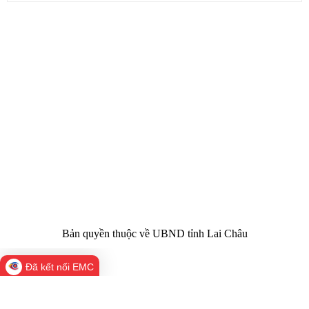
CỔNG THÔNG TIN ĐIỆN TỬ TỈNH LAI CHÂU
Cơ quan chủ
Ủy ban nhân dân tỉnh Lai Châu
quản:
31/GP-TTĐT do Sở Văn hóa, Thể thao và
Giấy phép số:
Du lịch cấp 17/4/2026
Chịu trách
Hoàng Minh Hải - Chánh Văn phòng UBND
nhiệm chính:
tỉnh Lai Châu
Trụ sở:
Tầng 1,2,3 nhà B - Trung tâm Hành chính -
Điện thoại | Fax:
Chính trị tỉnh Lai Châu
Email:
02133.876.337; 02133.876.359 |
02133.876.356
laichau@chinhphu.vn
Bản quyền thuộc về UBND tỉnh Lai Châu
Đã kết nối EMC