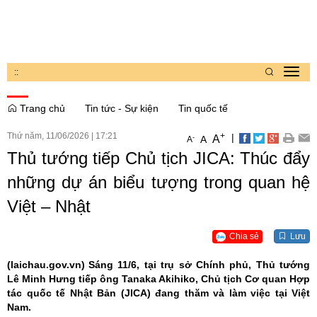
:
:
Toggl
navig
Trang chủ
Tin tức - Sự kiện
Tin quốc tế
Thứ năm, 11/06/2026
|
17:21
+
|
A
-
A
A
Thủ tướng tiếp Chủ tịch JICA: Thúc đẩy
những dự án biểu tượng trong quan hệ
Việt – Nhật
Chia sẻ
Lưu
(laichau.gov.vn)
Sáng 11/6, tại trụ sở Chính phủ, Thủ tướng
Lê Minh Hưng tiếp ông Tanaka Akihiko, Chủ tịch Cơ quan Hợp
tác quốc tế Nhật Bản (JICA) đang thăm và làm việc tại Việt
Nam.