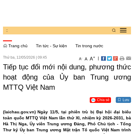
:
:
Toggl
navig
Trang chủ
Tin tức - Sự kiện
Tin trong nước
Thứ ba, 12/05/2026
|
09:45
+
|
A
-
A
A
Tiếp tục đổi mới nội dung, phương thức
hoạt động của Ủy ban Trung ương
MTTQ Việt Nam
Chia sẻ
Lưu
(laichau.gov.vn)
Ngày 11/5, tại phiên trù bị Đại hội đại biểu
toàn quốc MTTQ Việt Nam lần thứ XI, nhiệm kỳ 2026-2031, bà
Hà Thị Nga, Ủy viên Trung ương Đảng, Phó Chủ tịch - Tổng
Thư ký Ủy ban Trung ương Mặt trận Tổ quốc Việt Nam trình