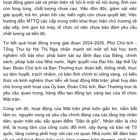
hoạt động giám sát và phản biện xã hội ở một số nội dung, lĩnh vực
còn lúng túng, chất lượng chưa cao; Việc đôn đốc, giám sát việc
giải quyết, trả lời, phản hồi các kiến nghị còn chưa quyết liệt; Việc
hướng dẫn MTTQ các cấp trong triển khai thực hiện chủ trương về
sắp xếp, tinh gọn bộ máy, tổ chức có việc chưa bảo đảm yêu cầu
chất lượng và tiến độ.
Từ kết quả hoạt động trong giai đoạn 2024-2026, Phó Chủ tịch -
Tổng Thư ký Hà Thị Nga nhấn mạnh tới một số bài học kinh
nghiệm nổi bật như: phải bám sát sự lãnh đạo của Đảng, chính
sách, pháp luật của Nhà nước, Nghị quyết của Đại hội; tập thể Ủy
ban, Đoàn Chủ tịch và Ban Thường trực đoàn kết, thống nhất, thực
sự tâm huyết, trách nhiệm, có bản lĩnh chính trị vững vàng, có kiến
thức và kinh nghiệm thực tiễn về hoạt động Mặt trận; phát huy dân
chủ trong sinh hoạt của Ủy ban, Đoàn Chủ tịch, Ban Thường trực là
yêu cầu quan trọng, hàng đầu tạo động lực sáng tạo của tổ chức
Mặt trận.
Cùng với đó, hoạt động của Mặt trận phải luôn gắn bó, nắm bắt
tâm tư, nguyện vọng và yêu cầu chính đáng của các tầng lớp nhân
dân, quán triệt sâu sắc quan điểm "Dân là gốc", Nhân dân là chủ
thể, là trung tâm của công cuộc đổi mới, xây dựng và bảo vệ Tổ
quốc; tăng cường phối hợp với các cơ quan Nhà nước để đảm bảo
về cơ chế hoạt động hiệu quả; tăng cường hiệp thương, phối hợp,