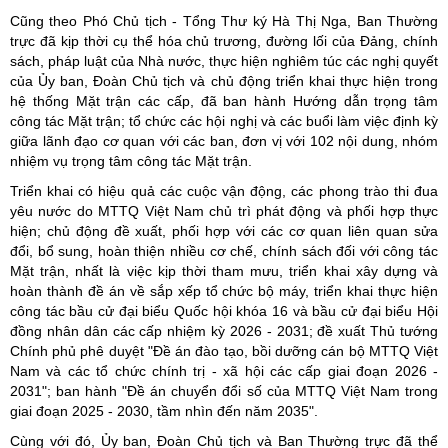
Cũng theo Phó Chủ tịch - Tổng Thư ký Hà Thị Nga, Ban Thường
trực đã kịp thời cụ thể hóa chủ trương, đường lối của Đảng, chính
sách, pháp luật của Nhà nước, thực hiện nghiêm túc các nghị quyết
của Ủy ban, Đoàn Chủ tịch và chủ động triển khai thực hiện trong
hệ thống Mặt trận các cấp, đã ban hành Hướng dẫn trọng tâm
công tác Mặt trận; tổ chức các hội nghị và các buổi làm việc định kỳ
giữa lãnh đạo cơ quan với các ban, đơn vị với 102 nội dung, nhóm
nhiệm vụ trọng tâm công tác Mặt trận.
Triển khai có hiệu quả các cuộc vận động, các phong trào thi đua
yêu nước do MTTQ Việt Nam chủ trì phát động và phối hợp thực
hiện; chủ động đề xuất, phối hợp với các cơ quan liên quan sửa
đổi, bổ sung, hoàn thiện nhiều cơ chế, chính sách đối với công tác
Mặt trận, nhất là việc kịp thời tham mưu, triển khai xây dựng và
hoàn thành đề án về sắp xếp tổ chức bộ máy, triển khai thực hiện
công tác bầu cử đại biểu Quốc hội khóa 16 và bầu cử đại biểu Hội
đồng nhân dân các cấp nhiệm kỳ 2026 - 2031; đề xuất Thủ tướng
Chính phủ phê duyệt "Đề án đào tạo, bồi dưỡng cán bộ MTTQ Việt
Nam và các tổ chức chính trị - xã hội các cấp giai đoạn 2026 -
2031"; ban hành "Đề án chuyển đổi số của MTTQ Việt Nam trong
giai đoạn 2025 - 2030, tầm nhìn đến năm 2035".
Cùng với đó, Ủy ban, Đoàn Chủ tịch và Ban Thường trực đã thể