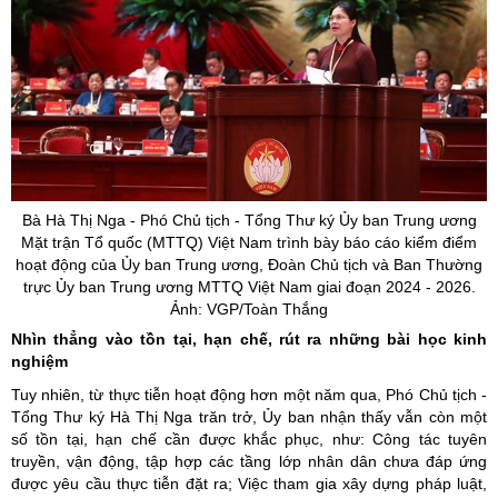
Bà Hà Thị Nga - Phó Chủ tịch - Tổng Thư ký
Ủy
ban Trung ương
Mặt trận Tổ quốc (MTTQ) Việt Nam trình bày báo cáo kiểm điểm
hoạt động của
Ủy
ban Trung ương, Đoàn Chủ tịch và Ban Thường
trực
Ủy
ban Trung ương MTTQ Việt Nam giai đoạn 2024 - 2026.
Ảnh: VGP/Toàn Thắng
Nhìn thẳng vào tồn tại, hạn chế, rút ra những bài học kinh
nghiệm
Tuy nhiên, từ thực tiễn hoạt động hơn một năm qua, Phó Chủ tịch -
Tổng Thư ký Hà Thị Nga trăn trở, Ủy ban nhận thấy vẫn còn một
số tồn tại, hạn chế cần được khắc phục, như: Công tác tuyên
truyền, vận động, tập hợp các tầng lớp nhân dân chưa đáp ứng
được yêu cầu thực tiễn đặt ra; Việc tham gia xây dựng pháp luật,