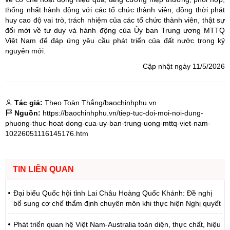
thống nhất hành động với các tổ chức thành viên; đồng thời phát
huy cao độ vai trò, trách nhiệm của các tổ chức thành viên, thật sự
đổi mới về tư duy và hành động của Ủy ban Trung ương MTTQ
Việt Nam để đáp ứng yêu cầu phát triển của đất nước trong kỷ
nguyên mới.
Cập nhật ngày 11/5/2026
Tác giả:
Theo Toàn Thắng/baochinhphu.vn
Nguồn:
https://baochinhphu.vn/tiep-tuc-doi-moi-noi-dung-
phuong-thuc-hoat-dong-cua-uy-ban-trung-uong-mttq-viet-nam-
10226051116145176.htm
TIN LIÊN QUAN
Đại biểu Quốc hội tỉnh Lai Châu Hoàng Quốc Khánh: Đề nghị
bổ sung cơ chế thẩm định chuyên môn khi thực hiện Nghị quyết
Phát triển quan hệ Việt Nam-Australia toàn diện, thực chất, hiệu