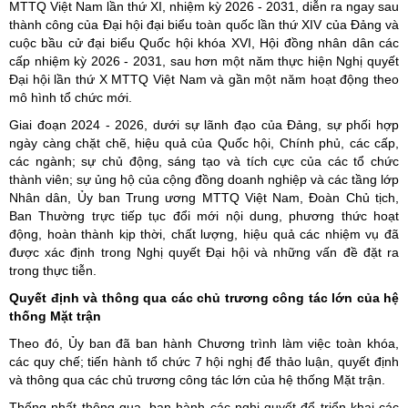
MTTQ Việt Nam lần thứ XI, nhiệm kỳ 2026 - 2031, diễn ra ngay sau
thành công của Đại hội đại biểu toàn quốc lần thứ XIV của Đảng và
cuộc bầu cử đại biểu Quốc hội khóa XVI, Hội đồng nhân dân các
cấp nhiệm kỳ 2026 - 2031, sau hơn một năm thực hiện Nghị quyết
Đại hội lần thứ X MTTQ Việt Nam và gần một năm hoạt động theo
mô hình tổ chức mới.
Giai đoạn 2024 - 2026, dưới sự lãnh đạo của Đảng, sự phối hợp
ngày càng chặt chẽ, hiệu quả của Quốc hội, Chính phủ, các cấp,
các ngành; sự chủ động, sáng tạo và tích cực của các tổ chức
thành viên; sự ủng hộ của cộng đồng doanh nghiệp và các tầng lớp
Nhân dân, Ủy ban Trung ương MTTQ Việt Nam, Đoàn Chủ tịch,
Ban Thường trực tiếp tục đổi mới nội dung, phương thức hoạt
động, hoàn thành kịp thời, chất lượng, hiệu quả các nhiệm vụ đã
được xác định trong Nghị quyết Đại hội và những vấn đề đặt ra
trong thực tiễn.
Quyết định và thông qua các chủ trương công tác lớn của hệ
thống Mặt trận
Theo đó, Ủy ban đã ban hành Chương trình làm việc toàn khóa,
các quy chế; tiến hành tổ chức 7 hội nghị để thảo luận, quyết định
và thông qua các chủ trương công tác lớn của hệ thống Mặt trận.
Thống nhất thông qua, ban hành các nghị quyết để triển khai các