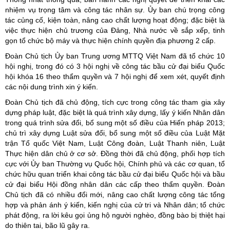
nhiệm vụ trọng tâm và công tác nhân sự. Ủy ban chú trọng công
tác củng cố, kiện toàn, nâng cao chất lượng hoạt động; đặc biệt là
việc thực hiện chủ trương của Đảng, Nhà nước về sắp xếp, tinh
gọn tổ chức bộ máy và thực hiện chính quyền địa phương 2 cấp.
Đoàn Chủ tịch Ủy ban Trung ương MTTQ Việt Nam đã tổ chức 10
hội nghị, trong đó có 3 hội nghị về công tác bầu cử đại biểu Quốc
hội khóa 16 theo thẩm quyền và 7 hội nghị để xem xét, quyết định
các nội dung trình xin ý kiến.
Đoàn Chủ tịch đã chủ động, tích cực trong công tác tham gia xây
dựng pháp luật, đặc biệt là quá trình xây dựng, lấy ý kiến Nhân dân
trong quá trình sửa đổi, bổ sung một số điều của Hiến pháp 2013;
chủ trì xây dựng Luật sửa đổi, bổ sung một số điều của Luật Mặt
trận Tổ quốc Việt Nam, Luật Công đoàn, Luật Thanh niên, Luật
Thực hiện dân chủ ở cơ sở. Đồng thời đã chủ động, phối hợp tích
cực với Ủy ban Thường vụ Quốc hội, Chính phủ và các cơ quan, tổ
chức hữu quan triển khai công tác bầu cử đại biểu Quốc hội và bầu
cử đại biểu Hội đồng nhân dân các cấp theo thẩm quyền. Đoàn
Chủ tịch đã có nhiều đổi mới, nâng cao chất lượng công tác tổng
hợp và phản ánh ý kiến, kiến nghị của cử tri và Nhân dân; tổ chức
phát động, ra lời kêu gọi ủng hộ người nghèo, đồng bào bị thiệt hại
do thiên tai, bão lũ gây ra.