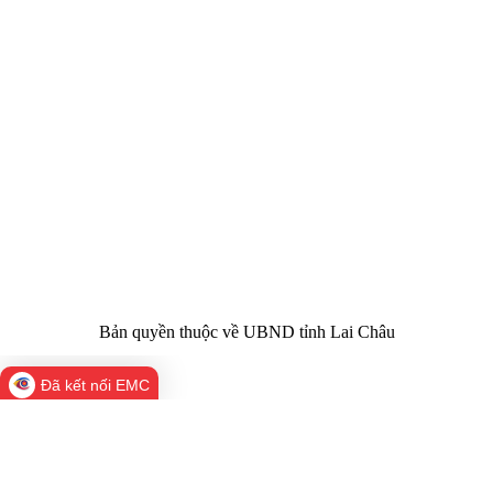
CỔNG THÔNG TIN ĐIỆN TỬ TỈNH LAI CHÂU
Cơ quan chủ
Ủy ban nhân dân tỉnh Lai Châu
quản:
31/GP-TTĐT do Sở Văn hóa, Thể thao và
Giấy phép số:
Du lịch cấp 17/4/2026
Chịu trách
Hoàng Minh Hải - Chánh Văn phòng UBND
nhiệm chính:
tỉnh Lai Châu
Trụ sở:
Tầng 1,2,3 nhà B - Trung tâm Hành chính -
Điện thoại | Fax:
Chính trị tỉnh Lai Châu
Email:
02133.876.337; 02133.876.359 |
02133.876.356
laichau@chinhphu.vn
Bản quyền thuộc về UBND tỉnh Lai Châu
Đã kết nối EMC