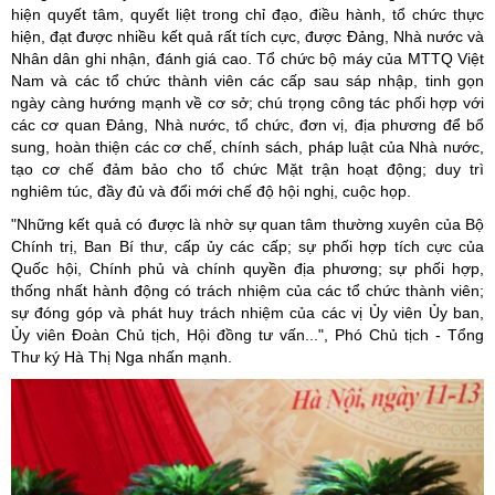
hiện quyết tâm, quyết liệt trong chỉ đạo, điều hành, tổ chức thực
hiện, đạt được nhiều kết quả rất tích cực, được Đảng, Nhà nước và
Nhân dân ghi nhận, đánh giá cao. Tổ chức bộ máy của MTTQ Việt
Nam và các tổ chức thành viên các cấp sau sáp nhập, tinh gọn
ngày càng hướng mạnh về cơ sở; chú trọng công tác phối hợp với
các cơ quan Đảng, Nhà nước, tổ chức, đơn vị, địa phương để bổ
sung, hoàn thiện các cơ chế, chính sách, pháp luật của Nhà nước,
tạo cơ chế đảm bảo cho tổ chức Mặt trận hoạt động; duy trì
nghiêm túc, đầy đủ và đổi mới chế độ hội nghị, cuộc họp.
"Những kết quả có được là nhờ sự quan tâm thường xuyên của Bộ
Chính trị, Ban Bí thư, cấp ủy các cấp; sự phối hợp tích cực của
Quốc hội, Chính phủ và chính quyền địa phương; sự phối hợp,
thống nhất hành động có trách nhiệm của các tổ chức thành viên;
sự đóng góp và phát huy trách nhiệm của các vị Ủy viên Ủy ban,
Ủy viên Đoàn Chủ tịch, Hội đồng tư vấn...", Phó Chủ tịch - Tổng
Thư ký Hà Thị Nga nhấn mạnh.