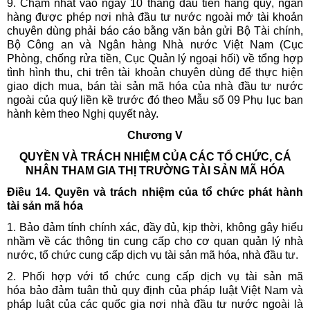
9. Chậm nhất vào ngày 10 tháng đầu tiên hàng quý, ngân
hàng được phép nơi nhà đầu tư nước ngoài mở tài khoản
chuyên dùng phải báo cáo bằng văn bản gửi Bộ Tài chính,
Bộ Công an và Ngân hàng Nhà nước Việt Nam (Cục
Phòng, chống rửa tiền, Cục Quản lý ngoại hối) về tổng hợp
tình hình thu, chi trên tài khoản chuyên dùng để thực hiện
giao dịch mua, bán tài sản mã hóa của nhà đầu tư nước
ngoài của quý liền kề trước đó theo Mẫu số 09 Phụ lục ban
hành kèm theo Nghị quyết này.
Chương V
QUYỀN VÀ TRÁCH NHIỆM CỦA CÁC TỔ CHỨC, CÁ
NHÂN THAM GIA THỊ TRƯỜNG TÀI SẢN MÃ HÓA
Điều 14. Quyền và trách nhiệm của tổ chức phát hành
tài sản mã hóa
1. Bảo đảm tính chính xác, đầy đủ, kịp thời, không gây hiểu
nhầm về các thông tin cung cấp cho cơ quan quản lý nhà
nước, tổ chức cung cấp dịch vụ tài sản mã hóa, nhà đầu tư.
2. Phối hợp với tổ chức cung cấp dịch vụ tài sản mã
hóa bảo đảm tuân thủ quy định của pháp luật Việt Nam và
pháp luật của các quốc gia nơi nhà đầu tư nước ngoài là