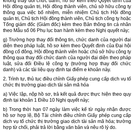
không thay đổi chức danh, hồ sơ kèm theo Quyết định của
Hội đồng quản trị, Hội đồng thành viên, chủ sở hữu công ty
thông qua việc bổ nhiệm, miễn nhiệm Chủ tịch Hội đồng
quản trị, Chủ tịch Hội đồng thành viên, Chủ tịch công ty hoặc
Tổng giám đốc (Giám đốc) kèm theo Bản thông tin cá nhân
theo Mẫu số
06 Phụ lục ban hành kèm theo Nghị quyết này;
g) Trường hợp thay đổi thông tin, chức danh của người đại
diện theo pháp luật, hồ sơ kèm theo Quyết định của Đại hội
đồng cổ đông, Hội đồng thành viên hoặc chủ sở hữu công ty
thông qua thay đổi chức danh của người đại diện theo pháp
luật, sửa đổi Điều lệ công ty (trường hợp thay đổi chức
danh) và các tài liệu quy định tại điểm e khoản này.
2. Trình tự, thủ tục điều chỉnh Giấy phép cung cấp dịch vụ tổ
chức thị trường giao dịch tài sản mã hóa
a) Việc lập, nộp hồ sơ, trả kết quả được thực hiện theo quy
định tại khoản 1 Điều 10 Nghị quyết này;
b) Trong thời hạn 07 ngày làm việc kể từ ngày nhận được
hồ sơ hợp lệ, Bộ Tài chính điều chỉnh Giấy phép cung cấp
dịch vụ tổ chức thị trường giao dịch tài sản mã hóa; trường
hợp từ chối, phải trả lời bằng văn bản và nêu rõ lý do.