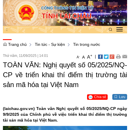
:
:
Toggl
navig
Trang chủ
Tin tức - Sự kiện
Tin trong nước
Thứ năm, 11/09/2025
|
14:01
+
|
A
-
A
A
TOÀN VĂN: Nghị quyết số 05/2025/NQ-
CP về triển khai thí điểm thị trường tài
sản mã hóa tại Việt Nam
Chia sẻ
Lưu
(laichau.gov.vn)
Toàn văn Nghị quyết số 05/2025/NQ-CP ngày
9/9/2025 của Chính phủ về việc triển khai thí điểm thị trường
tài sản mã hóa tại Việt Nam.