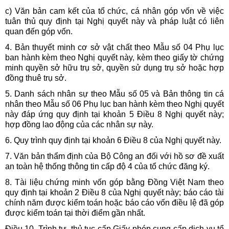
c) Văn bản cam kết của tổ chức, cá nhân góp vốn về việc
tuân thủ quy định tại Nghị quyết này và pháp luật có liên
quan đến góp vốn.
4. Bản thuyết minh cơ sở vật chất theo Mẫu số
04 Phụ lục
ban hành kèm theo Nghị quyết này, kèm theo giấy tờ chứng
minh quyền sở hữu trụ sở, quyền sử dụng trụ sở hoặc hợp
đồng thuê trụ sở.
5. Danh sách nhân sự theo Mẫu số 05 và Bản thông tin cá
nhân theo Mẫu số 06 Phụ lục ban hành kèm theo Nghị quyết
này đáp ứng quy định tại khoản 5 Điều 8 Nghị quyết này;
hợp đồng lao động của các nhân sự này.
6. Quy trình quy định tại khoản 6 Điều 8 của Nghị quyết này.
7. Văn bản thẩm định của Bộ Công an đối với hồ sơ đề xuất
an toàn hệ thống thông tin cấp độ 4 của tổ chức đăng ký.
8. Tài liệu chứng minh vốn góp bằng Đồng Việt Nam theo
quy định tại khoản 2 Điều 8 của Nghị quyết này; báo cáo tài
chính năm được kiểm toán hoặc báo cáo vốn điều lệ đã góp
được kiểm toán tại thời điểm gần nhất.
Điều 10. Trình tự, thủ tục cấp Giấy phép cung cấp dịch vụ tổ