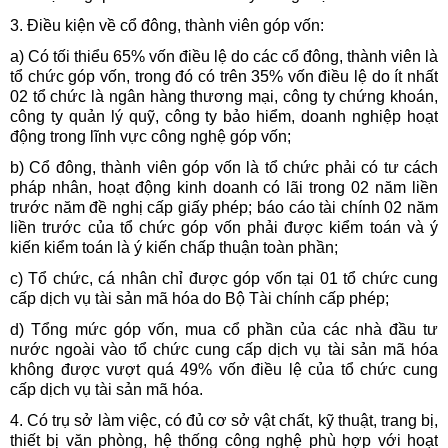
3. Điều kiện về cổ đông, thành viên góp vốn:
a) Có tối thiểu 65% vốn điều lệ do các cổ đông, thành viên là
tổ chức góp vốn, trong đó có trên 35% vốn điều lệ do ít nhất
02 tổ chức là ngân hàng thương mại, công ty chứng khoán,
công ty quản lý quỹ, công ty bảo hiểm, doanh nghiệp hoạt
động trong lĩnh vực công nghệ góp vốn;
b) Cổ đông, thành viên góp vốn là tổ chức phải có tư cách
pháp nhân, hoạt động kinh doanh có lãi trong 02 năm liền
trước năm đề nghị cấp giấy phép; báo cáo tài chính 02 năm
liền trước của tổ chức góp vốn phải được kiểm toán và ý
kiến kiểm toán là ý kiến chấp thuận toàn phần;
c) Tổ chức, cá nhân chỉ được góp vốn tại 01 tổ chức cung
cấp dịch vụ tài sản mã hóa do Bộ Tài chính cấp phép;
d) Tổng mức góp vốn, mua cổ phần của các nhà đầu tư
nước ngoài vào tổ chức cung cấp dịch vụ tài sản mã hóa
không được vượt quá 49% vốn điều lệ của tổ chức cung
cấp dịch vụ tài sản mã hóa.
4. Có trụ sở làm việc, có đủ cơ sở vật chất, kỹ thuật, trang bị,
thiết bị văn phòng, hệ thống công nghệ phù hợp với hoạt