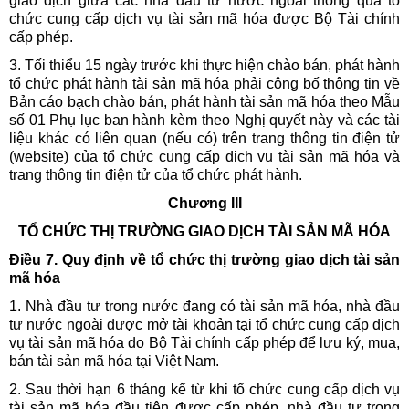
giao dịch giữa các nhà đầu tư nước ngoài thông qua tổ
chức cung cấp dịch vụ tài sản mã hóa được Bộ Tài chính
cấp phép.
3. Tối thiểu 15 ngày trước khi thực hiện chào bán, phát hành
tổ chức phát hành tài sản mã hóa phải công bố thông tin về
Bản cáo bạch chào bán, phát hành tài sản mã hóa theo Mẫu
số 01 Phụ lục ban hành kèm theo Nghị quyết này và các tài
liệu khác có liên quan (nếu có) trên trang thông tin điện tử
(website) của tổ chức cung cấp dịch vụ tài sản mã hóa và
trang thông tin điện tử của tổ chức phát hành.
Chương III
TỔ CHỨC THỊ TRƯỜNG GIAO DỊCH TÀI SẢN MÃ HÓA
Điều 7. Quy định về tổ chức thị trường giao dịch tài sản
mã hóa
1. Nhà đầu tư trong nước đang có tài sản mã hóa, nhà đầu
tư nước ngoài được mở tài khoản tại tổ chức cung cấp dịch
vụ tài sản mã hóa do Bộ Tài chính cấp phép để lưu ký, mua,
bán tài sản mã hóa tại Việt Nam.
2. Sau thời hạn 6 tháng kể từ khi tổ chức cung cấp dịch vụ
tài sản mã hóa đầu tiên được cấp phép, nhà đầu tư trong