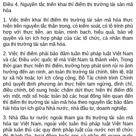
Điều 4. Nguyên tắc triển khai thí điểm thị trường tài sản mã
hóa
1. Việc triển khai thí điểm thị trường tài sản mã hóa thực
hiện trên nguyên tắc thận trọng, có kiểm soát, có lộ trình phù
hợp với thực tiễn, an toàn, minh bạch, hiệu quả, bảo vệ
quyền và lợi ích hợp pháp của các tổ chức, cá nhân tham
gia thị trường tài sản mã hóa.
2. Việc thí điểm phải bảo đảm tuân thủ pháp luật Việt Nam
và các Điều ước quốc tế mà Việt Nam là thành viên. Trong
thời gian thực hiện thí điểm, trường hợp phát sinh rủi ro ảnh
hưởng đến an ninh, an toàn thị trường tài chính, tiền tệ, trật
tự xã hội hoặc lợi ích công cộng, Bộ Tài chính trình Chính
phủ quyết định phương án thực hiện tạm ngừng, đình chỉ,
điều chỉnh, bổ sung hoặc chấm dứt thực hiện thí điểm đối
với một, một số hoặc toàn bộ các hoạt động liên quan đến
thí điểm thị trường tài sản mã hóa theo nguyên tắc bảo đảm
hài hòa lợi ích giữa Nhà nước, nhà đầu tư, doanh nghiệp.
3. Nhà đầu tư nước ngoài tham gia thị trường tài sản mã
hóa tại Việt Nam, ngoài việc tuân thủ pháp luật Việt Nam
phải tuân thủ các quy định pháp luật của nước nơi tổ chức
đó thành lập, hoạt động hoặc nơi cá nhân đó mang quốc