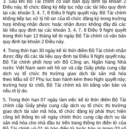
3. Sau khi Bộ Tài chính có văn bản quy định tại khoản 2
Điều này, tổ chức đăng ký tiếp tục nộp các tài liệu quy định
tại các khoản 3, 4, 7, 8 Điều 9 Nghị quyết này. Bộ Tài chính
không tiếp tục xử lý hồ sơ của tổ chức đăng ký trong trường
hợp không nhận được hoặc nhận được không đầy đủ các
tài liệu quy định tại các khoản 3, 4, 7, 8 Điều 9 Nghị quyết
trong thời hạn 12 tháng kể từ ngày Bộ Tài chính có văn bản
quy định tại khoản 2 Điều này.
4. Trong thời hạn 30 ngày kể từ thời điểm Bộ Tài chính nhận
được đầy đủ các tài liệu quy định tại Điều 9 Nghị quyết này,
Bộ Tài chính phối hợp với Bộ Công an, Ngân hàng Nhà
nước Việt Nam xem xét hồ sơ và cấp Giấy phép cung cấp
dịch vụ tổ chức thị trường giao dịch tài sản mã hóa
theo Mẫu số 07 Phụ lục ban hành kèm theo Nghị quyết này;
trường hợp từ chối, Bộ Tài chính trả lời bằng văn bản và
nêu rõ lý do.
5. Trong thời hạn 07 ngày làm việc kể từ thời điểm Bộ Tài
chính cấp Giấy phép cung cấp dịch vụ tổ chức thị trường
giao dịch tài sản mã hóa, tổ chức đăng ký phải thực hiện
công bố thông tin về ngày chính thức cung cấp dịch vụ tài
sản mã hóa cho nhà đầu tư trên trang thông tin điện tử của
Bộ Tài chính và 01 tờ báo điện tử hoặc báo in trong 03 số