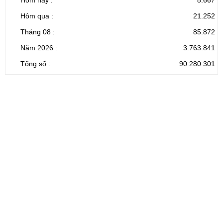
Hôm nay :
8.667
Hôm qua :
21.252
Tháng 08 :
85.872
Năm 2026 :
3.763.841
Tổng số :
90.280.301
CỔNG THÔNG TIN ĐIỆN TỬ TỈNH LAI CHÂU
Cơ quan chủ
Ủy ban nhân dân tỉnh Lai Châu
quản:
31/GP-TTĐT do Sở Văn hóa, Thể thao và
Giấy phép số:
Du lịch cấp 17/4/2026
Chịu trách
Hoàng Minh Hải - Chánh Văn phòng UBND
nhiệm chính:
tỉnh Lai Châu
Trụ sở:
Tầng 1,2,3 nhà B - Trung tâm Hành chính -
Điện thoại | Fax:
Chính trị tỉnh Lai Châu
Email:
02133.876.337; 02133.876.359 |
02133.876.356
laichau@chinhphu.vn