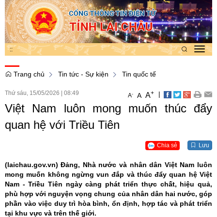
:
:
Toggl
navig
Trang chủ
Tin tức - Sự kiện
Tin quốc tế
Thứ sáu, 15/05/2026
|
08:49
+
|
A
-
A
A
Việt Nam luôn mong muốn thúc đẩy
quan hệ với Triều Tiên
Chia sẻ
Lưu
(laichau.gov.vn)
Đảng, Nhà nước và nhân dân Việt Nam luôn
mong muốn không ngừng vun đắp và thúc đẩy quan hệ Việt
Nam - Triều Tiên ngày càng phát triển thực chất, hiệu quả,
phù hợp với nguyện vọng chung của nhân dân hai nước, góp
phần vào việc duy trì hòa bình, ổn định, hợp tác và phát triển
tại khu vực và trên thế giới.