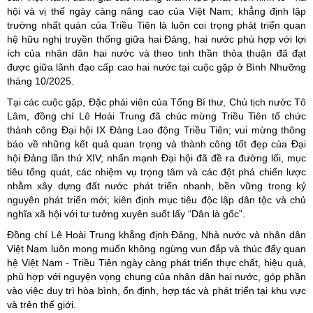
hội và vị thế ngày càng nâng cao của Việt Nam; khẳng định lập
trường nhất quán của Triều Tiên là luôn coi trọng phát triển quan
hệ hữu nghị truyền thống giữa hai Đảng, hai nước phù hợp với lợi
ích của nhân dân hai nước và theo tinh thần thỏa thuận đã đạt
được giữa lãnh đạo cấp cao hai nước tại cuộc gặp ở Bình Nhưỡng
tháng 10/2025.
Tại các cuộc gặp, Đặc phái viên của Tổng Bí thư, Chủ tịch nước Tô
Lâm, đồng chí Lê Hoài Trung đã chúc mừng Triều Tiên tổ chức
thành công Đại hội IX Đảng Lao động Triều Tiên; vui mừng thông
báo về những kết quả quan trọng và thành công tốt đẹp của Đại
hội Đảng lần thứ XIV; nhấn mạnh Đại hội đã đề ra đường lối, mục
tiêu tổng quát, các nhiệm vụ trọng tâm và các đột phá chiến lược
nhằm xây dựng đất nước phát triển nhanh, bền vững trong kỷ
nguyên phát triển mới; kiên định mục tiêu độc lập dân tộc và chủ
nghĩa xã hội với tư tưởng xuyên suốt lấy “Dân là gốc”.
Đồng chí Lê Hoài Trung khẳng định Đảng, Nhà nước và nhân dân
Việt Nam luôn mong muốn không ngừng vun đắp và thúc đẩy quan
hệ Việt Nam - Triều Tiên ngày càng phát triển thực chất, hiệu quả,
phù hợp với nguyện vọng chung của nhân dân hai nước, góp phần
vào việc duy trì hòa bình, ổn định, hợp tác và phát triển tại khu vực
và trên thế giới.