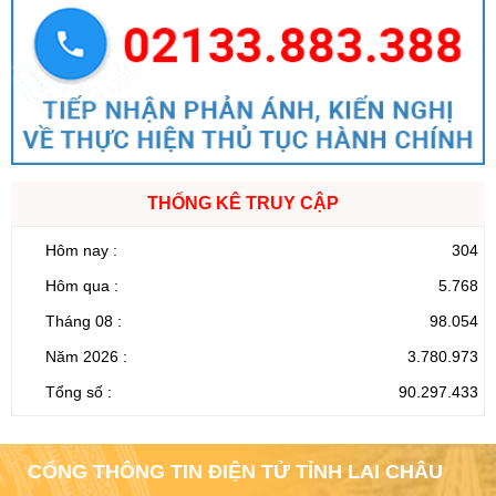
THỐNG KÊ TRUY CẬP
Hôm nay :
304
Hôm qua :
5.768
Tháng 08 :
98.054
Năm 2026 :
3.780.973
Tổng số :
90.297.433
CỔNG THÔNG TIN ĐIỆN TỬ TỈNH LAI CHÂU