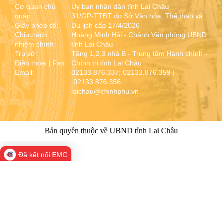
Cơ quan chủ
Ủy ban nhân dân tỉnh Lai Châu
quản:
31/GP-TTĐT do Sở Văn hóa, Thể thao và
Giấy phép số:
Du lịch cấp 17/4/2026
Chịu trách
Hoàng Minh Hải - Chánh Văn phòng UBND
nhiệm chính:
tỉnh Lai Châu
Trụ sở:
Tầng 1,2,3 nhà B - Trung tâm Hành chính -
Điện thoại | Fax:
Chính trị tỉnh Lai Châu
Email:
02133.876.337; 02133.876.359 |
02133.876.356
laichau@chinhphu.vn
Bản quyền thuộc về UBND tỉnh Lai Châu
Đã kết nối EMC