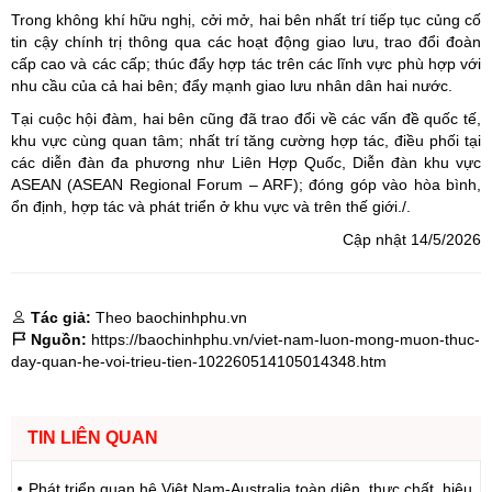
Trong không khí hữu nghị, cởi mở, hai bên nhất trí tiếp tục củng cố
tin cậy chính trị thông qua các hoạt động giao lưu, trao đổi đoàn
cấp cao và các cấp; thúc đẩy hợp tác trên các lĩnh vực phù hợp với
nhu cầu của cả hai bên; đẩy mạnh giao lưu nhân dân hai nước.
Tại cuộc hội đàm, hai bên cũng đã trao đổi về các vấn đề quốc tế,
khu vực cùng quan tâm; nhất trí tăng cường hợp tác, điều phối tại
các diễn đàn đa phương như Liên Hợp Quốc, Diễn đàn khu vực
ASEAN (ASEAN Regional Forum – ARF); đóng góp vào hòa bình,
ổn định, hợp tác và phát triển ở khu vực và trên thế giới./.
Cập nhật 14/5/2026
Tác giả:
Theo baochinhphu.vn
Nguồn:
https://baochinhphu.vn/viet-nam-luon-mong-muon-thuc-
day-quan-he-voi-trieu-tien-102260514105014348.htm
TIN LIÊN QUAN
Phát triển quan hệ Việt Nam-Australia toàn diện, thực chất, hiệu