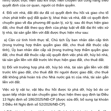
ninh) được thực hiện sau khi thực hiện chuyển đổi công năng theo
quyết định của cơ quan, người có thẩm quyền.
4. Đối với nhà, đất đôi dư đã có quyết định thu hồi và giao cho tổ
chức phát triển quỹ đất quản lý, khai thác và nhà, đất có quyết định
chuyển giao về địa phương để quản lý, xử lý, sau đó thực hiện giao
đất, cho thuê đất theo quy định của pháp luật về đất đai thì việc xử
lý nhà, tài sản gắn liền với đất được thực hiện như sau:
a) Căn cứ tình hình thực tế, Chủ tịch Ủy ban nhân dân cấp tỉnh
(trong trường hợp thẩm quyền giao đất, cho thuê đất thuộc cấp
tỉnh), Ủy ban nhân dân cấp xã (trong trường hợp thẩm quyền giao
đất, cho thuê đất thuộc cấp xã) quyết định việc phá dỡ, hủy bỏ nhà,
tài sản gắn liền với đất trước khi thực hiện giao đất, cho thuê đất.
b) Đối với trường hợp phá dỡ, hủy bỏ nhà, tài sản gắn liền với đất
trước khi giao đất, cho thuê đất thì người được giao đất, cho thuê
đất không phải hoàn trả cho Nhà nước giá trị của nhà, tài sản gắn
liền với đất.
Việc xử lý vật tư, vật liệu thu hồi được từ phá dỡ, hủy bỏ do cơ
quan tiếp nhận tài sản chuyển giao thực hiện theo quy định tại Điều
13 Nghị định số 186/2025/NĐ-CP (được sửa đổi, bổ sung tại khoản
3 Điều 44 Nghị định số 52/2026/NĐ-CP).