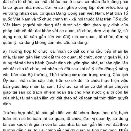
đất của tổ chức, cá nhân khác mà tổ chức, cá nhân đó không phải
là cơ quan nhà nước, đơn vị sự nghiệp công lập, đơn vị lực lượng
vũ trang nhân dân, cơ quan Đảng Cộng sản Việt Nam, Mặt trận Tổ
quốc Việt Nam và tổ chức chính trị - xã hội thuộc Mặt trận Tổ quốc
Việt Nam (người sử dụng đất được xác định theo quy định của
pháp luật về đất đai khác với cơ quan, tổ chức, đơn vị quản lý, sử
dụng nhà, tài sản gắn liền với đất) mà cơ quan, tổ chức, đơn vị
quản lý, sử dụng không còn nhu cầu sử dụng:
a) Trường hợp tổ chức, cá nhân có đất có nhu cầu tiếp nhận lại
nhà, tài sản gắn liền với đất thì cơ quan, tổ chức, đơn vị quản lý, sử
dụng tài sản ban hành Quyết định chuyển giao nhà, tài sản gắn liền
với đất cho tổ chức, cá nhân có đất sau khi có ý kiến đồng ý bằng
văn bản của Bộ trưởng, Thủ trưởng cơ quan trung ương, Chủ tịch
Ủy ban nhân dân cấp tỉnh; trên cơ sở đó, tổ chức thực hiện việc
bàn giao, tiếp nhận tài sản. Tổ chức, cá nhân có đất nhận chuyển
giao tài sản có trách nhiệm hoàn trả cho Nhà nước giá trị còn lại
của nhà, tài sản gắn liền với đất theo sổ kế toán tại thời điểm quyết
định.
Trường hợp nhà, tài sản gắn liền với đất chưa được theo dõi, hạch
toán trên sổ kế toán thì cơ quan, tổ chức, đơn vị quản lý, sử dụng
tài sản xác định giá trị còn lại của nhà, tài sản gắn liền với đất theo
hướng dẫn của Bộ Tài chính về chế độ quản lý, tính hao mòn, khấu