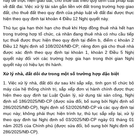
này để thực hiện giao đất, cho thuê đất theo quy định của pháp luật
về đất đai. Việc xử lý tài sản gắn liền với đất trong trường hợp giao
đất, cho thuê đất theo quy định của pháp luật về đất đai được thực
hiện theo quy định tại khoản 4 Điều 12 Nghị quyết này.
Thủ tục gia hạn thời hạn cho thuê khi Hợp đồng thuê nhà hết hạn
trong trường hợp tổ chức, cá nhân đang thuê nhà có nhu cầu tiếp
tục thuê được thực hiện theo quy định tại điểm b, điểm c khoản 2
Điều 12 Nghị định số 108/2024/NĐ-CP; riêng đơn giá cho thuê nhà
được xác định theo quy định tại khoản 1, khoản 2 Điều 5 Nghị
quyết này đối với các trường hợp gia hạn trong thời gian Nghị
quyết này có hiệu lực thi hành.
Xử lý nhà, đất dôi dư trong một số trường hợp đặc biệt
1. Việc xử lý nhà, đất dôi dư sau khi sắp xếp, tinh gọn tổ chức bộ
máy của hệ thống chính trị, sắp xếp đơn vị hành chính được thực
hiện theo quy định tại Luật Quản lý, sử dụng tài sản công, Nghị
định số 186/2025/NĐ-CP (được sửa đổi, bổ sung bởi Nghị định số
286/2025/NĐ-CP), Nghị định số 52/2026/NĐ-CP và các quy định tại
mục này; không phải thực hiện trình tự, thủ tục sắp xếp lại, xử lý
theo quy định tại Nghị định số 03/2025/NĐ-CP ngày 01 tháng 01
năm 2025 của Chính phủ (được sửa đổi, bổ sung bởi Nghị định số
286/2025/NĐ-CP).