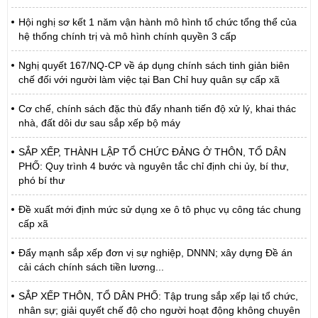
Hội nghị sơ kết 1 năm vận hành mô hình tổ chức tổng thể của
hệ thống chính trị và mô hình chính quyền 3 cấp
Nghị quyết 167/NQ-CP về áp dụng chính sách tinh giản biên
chế đối với người làm việc tại Ban Chỉ huy quân sự cấp xã
Cơ chế, chính sách đặc thù đẩy nhanh tiến độ xử lý, khai thác
nhà, đất dôi dư sau sắp xếp bộ máy
SẮP XẾP, THÀNH LẬP TỔ CHỨC ĐẢNG Ở THÔN, TỔ DÂN
PHỐ: Quy trình 4 bước và nguyên tắc chỉ định chi ủy, bí thư,
phó bí thư
Đề xuất mới định mức sử dụng xe ô tô phục vụ công tác chung
cấp xã
Đẩy mạnh sắp xếp đơn vị sự nghiệp, DNNN; xây dựng Đề án
cải cách chính sách tiền lương...
SẮP XẾP THÔN, TỔ DÂN PHỐ: Tập trung sắp xếp lại tổ chức,
nhân sự; giải quyết chế độ cho người hoạt động không chuyên