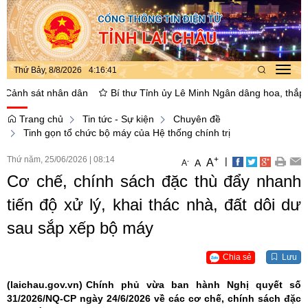
Thứ Bảy, 8/8/2026
4
:
16
:
42
Toggl
navig
sát nhân dân
Bí thư Tỉnh ủy Lê Minh Ngân dâng hoa, thắp hương tạ
Trang chủ
Tin tức - Sự kiện
Chuyên đề
Tinh gọn tổ chức bộ máy của Hệ thống chính trị
Thứ năm, 25/06/2026
|
08:14
+
|
A
-
A
A
Cơ chế, chính sách đặc thù đẩy nhanh
tiến độ xử lý, khai thác nhà, đất dôi dư
sau sắp xếp bộ máy
Chia sẻ
Lưu
(laichau.gov.vn)
Chính phủ vừa ban hành Nghị quyết số
31/2026/NQ-CP ngày 24/6/2026 về các cơ chế, chính sách đặc