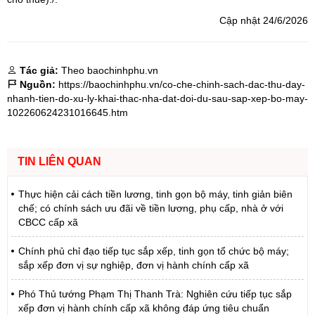
Cập nhật 24/6/2026
Tác giả:
Theo baochinhphu.vn
Nguồn:
https://baochinhphu.vn/co-che-chinh-sach-dac-thu-day-
nhanh-tien-do-xu-ly-khai-thac-nha-dat-doi-du-sau-sap-xep-bo-may-
102260624231016645.htm
TIN LIÊN QUAN
Thực hiện cải cách tiền lương, tinh gọn bộ máy, tinh giản biên
chế; có chính sách ưu đãi về tiền lương, phụ cấp, nhà ở với
CBCC cấp xã
Chính phủ chỉ đạo tiếp tục sắp xếp, tinh gọn tổ chức bộ máy;
sắp xếp đơn vị sự nghiệp, đơn vị hành chính cấp xã
Phó Thủ tướng Phạm Thị Thanh Trà: Nghiên cứu tiếp tục sắp
xếp đơn vị hành chính cấp xã không đáp ứng tiêu chuẩn