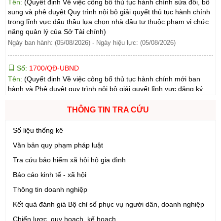
năng quản lý của Sở Tài chính)
Ngày ban hành: (05/08/2026)
-
Ngày hiệu lực: (05/08/2026)
Số:
1700/QĐ-UBND
Tên:
(Quyết định Về việc công bố thủ tục hành chính mới ban
hành và Phê duyệt quy trình nội bộ giải quyết lĩnh vực đăng ký
hoạt động của Ngân hàng Chính sách xã hội thuộc phạm vi chức
năng quản lý của Sở Tài chính)
Ngày ban hành: (05/08/2026)
-
Ngày hiệu lực: (05/08/2026)
THÔNG TIN TRA CỨU
Số:
1699/QĐ-UBND
Số liệu thống kê
Tên:
(Quyết định Ban hành Từ điển dữ liệu dùng chung tỉnh Lai
Châu (Phiên bản 1.0))
Văn bản quy phạm pháp luật
Ngày ban hành: (05/08/2026)
-
Ngày hiệu lực: (05/08/2026)
Tra cứu bảo hiểm xã hội hộ gia đình
Báo cáo kinh tế - xã hội
Số:
1721/QĐ-UBND
Tên:
(Quyết định Phê duyệt phương án đấu giá quyền sử dụng
Thông tin doanh nghiệp
đất đối với 04 thửa đất thương mại, dịch vụ năm 2026 trên địa
Kết quả đánh giá Bộ chỉ số phục vụ người dân, doanh nghiệp
bàn tỉnh Lai Châu)
Chiến lược, quy hoạch, kế hoạch
Ngày ban hành: (07/08/2026)
-
Ngày hiệu lực: (07/08/2026)