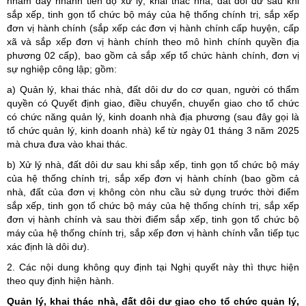
nhằm đẩy nhanh tiến độ xử lý, khai thác nhà, đất dôi dư sau khi
sắp xếp, tinh gọn tổ chức bộ máy của hệ thống chính trị, sắp xếp
đơn vị hành chính (sắp xếp các đơn vị hành chính cấp huyện, cấp
xã và sắp xếp đơn vị hành chính theo mô hình chính quyền địa
phương 02 cấp), bao gồm cả sắp xếp tổ chức hành chính, đơn vị
sự nghiệp công lập; gồm:
a) Quản lý, khai thác nhà, đất dôi dư do cơ quan, người có thẩm
quyền có Quyết định giao, điều chuyển, chuyển giao cho tổ chức
có chức năng quản lý, kinh doanh nhà địa phương (sau đây gọi là
tổ chức quản lý, kinh doanh nhà) kể từ ngày 01 tháng 3 năm 2025
mà chưa đưa vào khai thác.
b) Xử lý nhà, đất dôi dư sau khi sắp xếp, tinh gọn tổ chức bộ máy
của hệ thống chính trị, sắp xếp đơn vị hành chính (bao gồm cả
nhà, đất của đơn vị không còn nhu cầu sử dụng trước thời điểm
sắp xếp, tinh gọn tổ chức bộ máy của hệ thống chính trị, sắp xếp
đơn vị hành chính và sau thời điểm sắp xếp, tinh gọn tổ chức bộ
máy của hệ thống chính trị, sắp xếp đơn vị hành chính vẫn tiếp tục
xác định là dôi dư).
2. Các nội dung không quy định tại Nghị quyết này thì thực hiện
theo quy định hiện hành.
Quản lý, khai thác nhà, đất dôi dư giao cho tổ chức quản lý,