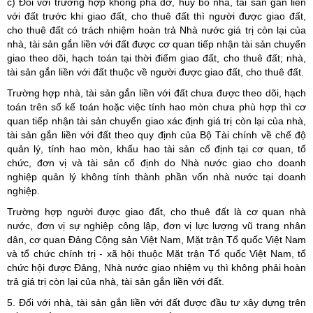
c) Đối với trường hợp không phá dỡ, hủy bỏ nhà, tài sản gắn liền
với đất trước khi giao đất, cho thuê đất thì người được giao đất,
cho thuê đất có trách nhiệm hoàn trả Nhà nước giá trị còn lại của
nhà, tài sản gắn liền với đất được cơ quan tiếp nhận tài sản chuyển
giao theo dõi, hạch toán tại thời điểm giao đất, cho thuê đất; nhà,
tài sản gắn liền với đất thuộc về người được giao đất, cho thuê đất.
Trường hợp nhà, tài sản gắn liền với đất chưa được theo dõi, hạch
toán trên sổ kế toán hoặc việc tính hao mòn chưa phù hợp thì cơ
quan tiếp nhận tài sản chuyển giao xác định giá trị còn lại của nhà,
tài sản gắn liền với đất theo quy định của Bộ Tài chính về chế độ
quản lý, tính hao mòn, khấu hao tài sản cố định tại cơ quan, tổ
chức, đơn vị và tài sản cố định do Nhà nước giao cho doanh
nghiệp quản lý không tính thành phần vốn nhà nước tại doanh
nghiệp.
Trường hợp người được giao đất, cho thuê đất là cơ quan nhà
nước, đơn vị sự nghiệp công lập, đơn vị lực lượng vũ trang nhân
dân, cơ quan Đảng Cộng sản Việt Nam, Mặt trận Tổ quốc Việt Nam
và tổ chức chính trị - xã hội thuộc Mặt trận Tổ quốc Việt Nam, tổ
chức hội được Đảng, Nhà nước giao nhiệm vụ thì không phải hoàn
trả giá trị còn lại của nhà, tài sản gắn liền với đất.
5. Đối với nhà, tài sản gắn liền với đất được đầu tư xây dựng trên