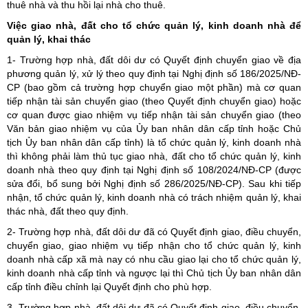
thuê nhà và thu hồi lại nhà cho thuê.
Việc giao nhà, đất cho tổ chức quản lý, kinh doanh nhà để
quản lý, khai thác
1- Trường hợp nhà, đất dôi dư có Quyết định chuyển giao về địa
phương quản lý, xử lý theo quy định tại Nghị định số 186/2025/NĐ-
CP (bao gồm cả trường hợp chuyển giao một phần) mà cơ quan
tiếp nhận tài sản chuyển giao (theo Quyết định chuyển giao) hoặc
cơ quan được giao nhiệm vụ tiếp nhận tài sản chuyển giao (theo
Văn bản giao nhiệm vụ của Ủy ban nhân dân cấp tỉnh hoặc Chủ
tịch Ủy ban nhân dân cấp tỉnh) là tổ chức quản lý, kinh doanh nhà
thì không phải làm thủ tục giao nhà, đất cho tổ chức quản lý, kinh
doanh nhà theo quy định tại Nghị định số 108/2024/NĐ-CP (được
sửa đổi, bổ sung bởi Nghị định số 286/2025/NĐ-CP). Sau khi tiếp
nhận, tổ chức quản lý, kinh doanh nhà có trách nhiệm quản lý, khai
thác nhà, đất theo quy định.
2- Trường hợp nhà, đất dôi dư đã có Quyết định giao, điều chuyển,
chuyển giao, giao nhiệm vụ tiếp nhận cho tổ chức quản lý, kinh
doanh nhà cấp xã mà nay có nhu cầu giao lại cho tổ chức quản lý,
kinh doanh nhà cấp tỉnh và ngược lại thì Chủ tịch Ủy ban nhân dân
cấp tỉnh điều chỉnh lại Quyết định cho phù hợp.
3- Trường hợp nhà, đất dôi dư đã có Quyết định giao, điều chuyển,