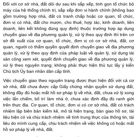
Đối với cơ sở nhà, đất dôi dư sau khi sắp xếp, tinh gọn tổ chức bộ
máy của hệ thống chính trị, sắp xếp đơn vị hành chính (không bao
gồm trường hợp nhà, đất có tranh chấp hoặc cơ quan, tổ chức,
đơn vị có nhà, đất cho mượn, cho thuê, hợp tác, kinh doanh, liên
doanh, liên kết không đúng quy định) thuộc trường hợp áp dụng
chuyển giao về địa phương quản lý, xử lý theo quy định thì trên cơ
sở đề xuất của cơ quan, tổ chức, đơn vị có cơ sở nhà, đất, cơ
quan, người có thẩm quyền quyết định chuyển giao về địa phương
quản lý, xử lý theo quy định của pháp luật về quản lý, sử dụng tài
sản công xem xét, quyết định chuyển giao về địa phương quản lý,
xử lý theo nguyên trạng; không phải thực hiện thủ tục lấy ý kiến
Chủ tịch Ủy ban nhân dân cấp tỉnh.
Việc chuyển giao theo nguyên trạng được thực hiện đối với cả cơ
sở nhà, đất chưa được cấp Giấy chứng nhận quyền sử dụng đất,
không đầy đủ hoặc mất hồ sơ pháp lý về nhà, đất, chưa xử lý xong
việc lấn chiếm, bố trí làm nhà ở, chưa xác định đầy đủ ranh giới
trên thực địa. Cơ quan, tổ chức, đơn vị có cơ sở nhà, đất có trách
nhiệm lập biên bản kiểm kê, mô tả hiện trạng, bàn giao hồ sơ, tài
liệu hiện có và chịu trách nhiệm về tính trung thực của thông tin, tài
liệu do mình cung cấp, chịu trách nhiệm về việc không có hoặc mất
hồ sơ pháp lý về nhà, đất.