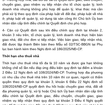
chuyển giao, giao nhiệm vụ tiếp nhận cho tổ chức quản lý, kinh
doanh nhà nhưng không phù hợp để quản lý, khai thác mà cần
phải xử lý theo quy định của pháp luật về đất đai, pháp luật về nhà
ở, pháp luật về quản lý, sử dụng tài sản công thì Chủ tịch Ủy ban
nhân dân cấp tỉnh điều chỉnh lại Quyết định cho phù hợp.
4- Căn cứ Quyết định sau khi điều chỉnh quy định tại khoản 2,
khoản 3 nêu trên, tổ chức quản lý, kinh doanh nhà thực hiện bàn
giao nhà, đất cho đơn vị tiếp nhận. Việc bàn giao, tiếp nhận nhà,
đất được lập thành Biên bản theo Mẫu số 02/TSC-BBGN tại Phụ
lục ban hành kèm theo Nghị định số 186/2025/NĐ-CP.
Thời hạn cho thuê nhà
Thời hạn cho thuê nhà tối đa là 10 năm và được gia hạn không
khống chế số lần nếu đáp ứng điều kiện quy định tại điểm a khoản
2 Điều 12 Nghị định số 108/2024/NĐ-CP. Trường hợp địa phương
có nhu cầu cho thuê nhà trên 10 năm thì cơ quan, người có thẩm
quyền theo quy định tại khoản 3, khoản 6 Điều 22 Nghị định số
108/2024/NĐ-CP quyết định thu hồi hoặc chuyển giao nhà, đất về
địa phương quản lý, xử lý hoặc Chủ tịch Ủy ban nhân dân cấp tỉnh
điều chỉnh lại Quyết định giao, điều chuyển, chuyển giao, giao
nhiệm vụ tiếp nhận theo quy định tại khoản 3 Điều 4 Nghị quyết