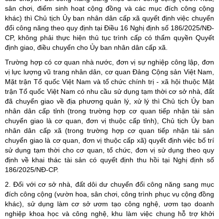
sân chơi, điểm sinh hoạt cộng đồng và các mục đích công cộng
khác) thì Chủ tịch Ủy ban nhân dân cấp xã quyết định việc chuyển
đổi công năng theo quy định tại Điều 16 Nghị định số 186/2025/NĐ-
CP, không phải thực hiện thủ tục trình cấp có thẩm quyền Quyết
định giao, điều chuyển cho Ủy ban nhân dân cấp xã.
Trường hợp có cơ quan nhà nước, đơn vị sự nghiệp công lập, đơn
vị lực lượng vũ trang nhân dân, cơ quan Đảng Cộng sản Việt Nam,
Mặt trận Tổ quốc Việt Nam và tổ chức chính trị - xã hội thuộc Mặt
trận Tổ quốc Việt Nam có nhu cầu sử dụng tạm thời cơ sở nhà, đất
đã chuyển giao về địa phương quản lý, xử lý thì Chủ tịch Ủy ban
nhân dân cấp tỉnh (trong trường hợp cơ quan tiếp nhận tài sản
chuyển giao là cơ quan, đơn vị thuộc cấp tỉnh), Chủ tịch Ủy ban
nhân dân cấp xã (trong trường hợp cơ quan tiếp nhận tài sản
chuyển giao là cơ quan, đơn vị thuộc cấp xã) quyết định việc bố trí
sử dụng tạm thời cho cơ quan, tổ chức, đơn vị sử dụng theo quy
định về khai thác tài sản có quyết định thu hồi tại Nghị định số
186/2025/NĐ-CP.
2. Đối với cơ sở nhà, đất dôi dư chuyển đổi công năng sang mục
đích công cộng (vườn hoa, sân chơi, công trình phục vụ cộng đồng
khác), sử dụng làm cơ sở ươm tạo công nghệ, ươm tạo doanh
nghiệp khoa học và công nghệ, khu làm việc chung hỗ trợ khởi