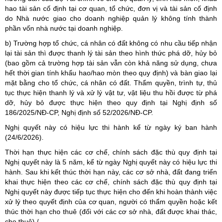
hao tài sản cố định tại cơ quan, tổ chức, đơn vị và tài sản cố định
do Nhà nước giao cho doanh nghiệp quản lý không tính thành
phần vốn nhà nước tại doanh nghiệp.
b) Trường hợp tổ chức, cá nhân có đất không có nhu cầu tiếp nhận
lại tài sản thì được thanh lý tài sản theo hình thức phá dỡ, hủy bỏ
(bao gồm cả trường hợp tài sản vẫn còn khả năng sử dụng, chưa
hết thời gian tính khấu hao/hao mòn theo quy định) và bàn giao lại
mặt bằng cho tổ chức, cá nhân có đất. Thẩm quyền, trình tự, thủ
tục thực hiện thanh lý và xử lý vật tư, vật liệu thu hồi được từ phá
dỡ, hủy bỏ được thực hiện theo quy định tại Nghị định số
186/2025/NĐ-CP, Nghị định số 52/2026/NĐ-CP.
Nghị quyết này có hiệu lực thi hành kể từ ngày ký ban hành
(24/6/2026).
Thời hạn thực hiện các cơ chế, chính sách đặc thù quy định tại
Nghị quyết này là 5 năm, kể từ ngày Nghị quyết này có hiệu lực thi
hành. Sau khi kết thúc thời hạn này, các cơ sở nhà, đất đang triển
khai thực hiện theo các cơ chế, chính sách đặc thù quy định tại
Nghị quyết này được tiếp tục thực hiện cho đến khi hoàn thành việc
xử lý theo quyết định của cơ quan, người có thẩm quyền hoặc kết
thúc thời hạn cho thuê (đối với các cơ sở nhà, đất được khai thác,
cho thuê)./.