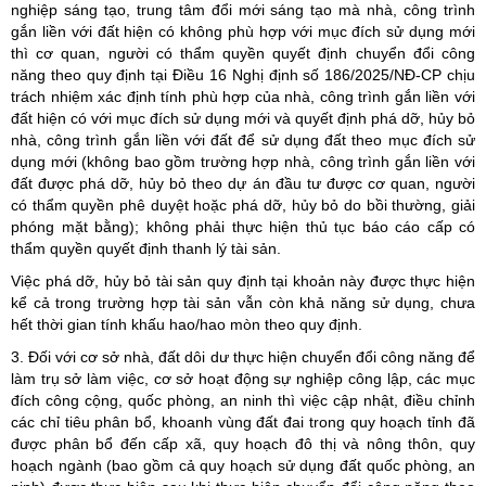
nghiệp sáng tạo, trung tâm đổi mới sáng tạo mà nhà, công trình
gắn liền với đất hiện có không phù hợp với mục đích sử dụng mới
thì cơ quan, người có thẩm quyền quyết định chuyển đổi công
năng theo quy định tại Điều 16 Nghị định số 186/2025/NĐ-CP chịu
trách nhiệm xác định tính phù hợp của nhà, công trình gắn liền với
đất hiện có với mục đích sử dụng mới và quyết định phá dỡ, hủy bỏ
nhà, công trình gắn liền với đất để sử dụng đất theo mục đích sử
dụng mới (không bao gồm trường hợp nhà, công trình gắn liền với
đất được phá dỡ, hủy bỏ theo dự án đầu tư được cơ quan, người
có thẩm quyền phê duyệt hoặc phá dỡ, hủy bỏ do bồi thường, giải
phóng mặt bằng); không phải thực hiện thủ tục báo cáo cấp có
thẩm quyền quyết định thanh lý tài sản.
Việc phá dỡ, hủy bỏ tài sản quy định tại khoản này được thực hiện
kể cả trong trường hợp tài sản vẫn còn khả năng sử dụng, chưa
hết thời gian tính khấu hao/hao mòn theo quy định.
3. Đối với cơ sở nhà, đất dôi dư thực hiện chuyển đổi công năng để
làm trụ sở làm việc, cơ sở hoạt động sự nghiệp công lập, các mục
đích công cộng, quốc phòng, an ninh thì việc cập nhật, điều chỉnh
các chỉ tiêu phân bổ, khoanh vùng đất đai trong quy hoạch tỉnh đã
được phân bổ đến cấp xã, quy hoạch đô thị và nông thôn, quy
hoạch ngành (bao gồm cả quy hoạch sử dụng đất quốc phòng, an