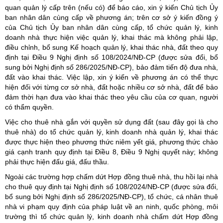
quan quản lý cấp trên (nếu có) để báo cáo, xin ý kiến Chủ tịch Ủy
ban nhân dân cùng cấp về phương án; trên cơ sở ý kiến đồng ý
của Chủ tịch Ủy ban nhân dân cùng cấp, tổ chức quản lý, kinh
doanh nhà thực hiện việc quản lý, khai thác mà không phải lập,
điều chỉnh, bổ sung Kế hoạch quản lý, khai thác nhà, đất theo quy
định tại Điều 9 Nghị định số 108/2024/NĐ-CP (được sửa đổi, bổ
sung bởi Nghị định số 286/2025/NĐ-CP), bảo đảm tiến độ đưa nhà,
đất vào khai thác. Việc lập, xin ý kiến về phương án có thể thực
hiện đối với từng cơ sở nhà, đất hoặc nhiều cơ sở nhà, đất để bảo
đảm thời hạn đưa vào khai thác theo yêu cầu của cơ quan, người
có thẩm quyền.
Việc cho thuê nhà gắn với quyền sử dụng đất (sau đây gọi là cho
thuê nhà) do tổ chức quản lý, kinh doanh nhà quản lý, khai thác
được thực hiện theo phương thức niêm yết giá, phương thức chào
giá cạnh tranh quy định tại Điều 8, Điều 9 Nghị quyết này; không
phải thực hiện đấu giá, đấu thầu.
Ngoài các trường hợp chấm dứt Hợp đồng thuê nhà, thu hồi lại nhà
cho thuê quy định tại Nghị định số 108/2024/NĐ-CP (được sửa đổi,
bổ sung bởi Nghị định số 286/2025/NĐ-CP), tổ chức, cá nhân thuê
nhà vi phạm quy định của pháp luật về an ninh, quốc phòng, môi
trường thì tổ chức quản lý, kinh doanh nhà chấm dứt Hợp đồng