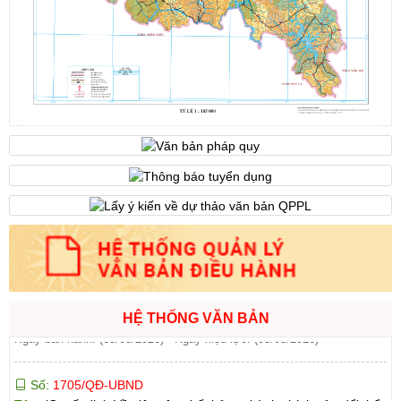
Ngày ban hành: (07/08/2026)
-
Ngày hiệu lực: (07/08/2026)
Số:
6731/UBND-KTN
Tên:
(Công văn V/v triển khai thực hiện Nghị định số
303/2026/NĐ-CP ngày 01/8/2026 của Chính phủ sửa đổi, bổ
sung một số điều của Nghị định số 32/2024/NĐ-CP ngày
15/3/2024 của Chính phủ về quản lý, phát triển cụm công nghiệp)
Ngày ban hành: (06/08/2026)
Số:
1701/QĐ-UBND
Tên:
(Quyết định Về việc công bố thủ tục hành chính được sửa
đổi, bổ sung và phê duyệt Quy trình nội bộ giải quyết trong lĩnh
vực thành lập và hoạt động của hộ kinh doanh thuộc phạm vi
chức năng quản lý của Sở Tài chính)
Ngày ban hành: (05/08/2026)
-
Ngày hiệu lực: (05/08/2026)
HỆ THỐNG VĂN BẢN
Số:
1705/QĐ-UBND
Tên:
(Quyết định Về việc công bố thủ tục hành chính sửa đổi, bổ
sung và phê duyệt Quy trình nội bộ giải quyết thủ tục hành chính
trong lĩnh vực đấu thầu lựa chọn nhà đầu tư thuộc phạm vi chức