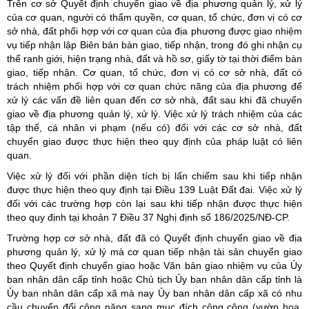
Trên cơ sở Quyết định chuyển giao về địa phương quản lý, xử lý
của cơ quan, người có thẩm quyền, cơ quan, tổ chức, đơn vị có cơ
sở nhà, đất phối hợp với cơ quan của địa phương được giao nhiệm
vụ tiếp nhận lập Biên bản bàn giao, tiếp nhận, trong đó ghi nhận cụ
thể ranh giới, hiện trạng nhà, đất và hồ sơ, giấy tờ tại thời điểm bàn
giao, tiếp nhận. Cơ quan, tổ chức, đơn vị có cơ sở nhà, đất có
trách nhiệm phối hợp với cơ quan chức năng của địa phương để
xử lý các vấn đề liên quan đến cơ sở nhà, đất sau khi đã chuyển
giao về địa phương quản lý, xử lý. Việc xử lý trách nhiệm của các
tập thể, cá nhân vi phạm (nếu có) đối với các cơ sở nhà, đất
chuyển giao được thực hiện theo quy định của pháp luật có liên
quan.
Việc xử lý đối với phần diện tích bị lấn chiếm sau khi tiếp nhận
được thực hiện theo quy định tại Điều 139 Luật Đất đai. Việc xử lý
đối với các trường hợp còn lại sau khi tiếp nhận được thực hiện
theo quy định tại khoản 7 Điều 37 Nghị định số 186/2025/NĐ-CP.
Trường hợp cơ sở nhà, đất đã có Quyết định chuyển giao về địa
phương quản lý, xử lý mà cơ quan tiếp nhận tài sản chuyển giao
theo Quyết định chuyển giao hoặc Văn bản giao nhiệm vụ của Ủy
ban nhân dân cấp tỉnh hoặc Chủ tịch Ủy ban nhân dân cấp tỉnh là
Ủy ban nhân dân cấp xã mà nay Ủy ban nhân dân cấp xã có nhu
cầu chuyển đổi công năng sang mục đích công cộng (vườn hoa,