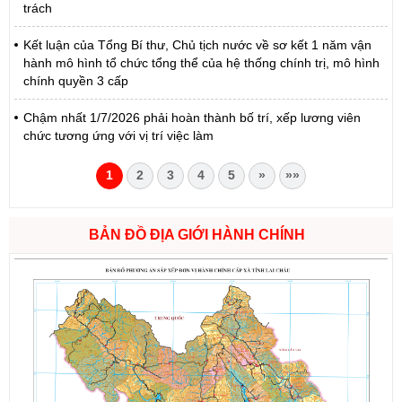
trách
Kết luận của Tổng Bí thư, Chủ tịch nước về sơ kết 1 năm vận
hành mô hình tổ chức tổng thể của hệ thống chính trị, mô hình
chính quyền 3 cấp
Chậm nhất 1/7/2026 phải hoàn thành bố trí, xếp lương viên
chức tương ứng với vị trí việc làm
1
2
3
4
5
»
»»
BẢN ĐỒ ĐỊA GIỚI HÀNH CHÍNH
Số:
1721/QĐ-UBND
Tên:
(Quyết định Phê duyệt phương án đấu giá quyền sử dụng
đất đối với 04 thửa đất thương mại, dịch vụ năm 2026 trên địa
bàn tỉnh Lai Châu)